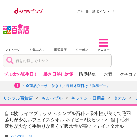
ご利用可能ポイント
マイページ
お気に入り
閲覧履歴
クーポン
メニュー
プル太の誕生日！
暑さ日差し対策
防災特集
お酒
クチコミ
＼全商品クーポン付き！／毎週木曜日は『激得デー』
サンプル百貨店
ちょっプル
キッチン・日用品
タオル
[計6枚]ライフブリッジ ＜シンプル百科＞吸水性が良くて毛羽
落ちが少ないフェイスタオル ネイビー6枚セット×1個 | 毛羽
落ちが少なく手触りが良くて吸水性が高いフェイスタオル
シンプル百科