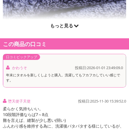
もっと見る
この商品の口コミ
口コミピックアップ
かわうそ
投稿日:2026-01-01 23:49:09.0
年末にタオルを新しくしようと購入。洗濯してもフカフカしていい感じで
す。
堕天使子天使
投稿日:2025-11-30 15:39:52.0
柔らかく気持ちいい。
10段階評価ならば7～8点
難を言えば、縫製が少し悪い(弱い)
ふんわり感を維持する為に、洗濯後パタパタする様にしているが、