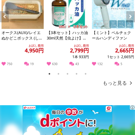
Previous
Next
オークス(AUX)/レイエ
【3本セット】ハッカ油
【ミント】ペルチェク
ぬかどこボックス (しゃ
30ml天然【虫よけ】
ールハンディファン
もじ付き) ※日本製/LE
【消臭対策】【アロマ
お試し費用
お試し費用
お試し費用
S...
に】【バスタイム...
4,950円
2,799円
2,665円
1本 933円
1セット 2,665円
750
19
630
43
132
5
本商品は沖縄・離島へのお届けはできませんので、ご了承くださ
い。
1
2
3
4
5
もっと見る
ロングパイルで織り上げているので毛羽落ちが少なく、手触りが良
くて吸水生が高いフェイスタオルです。
＜サイズ＞
34×80cm