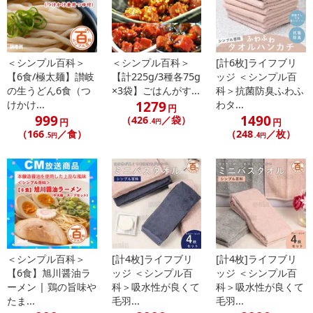
によるお申込み後のキャンセル・返品交換は対応いたしかねます。
【お支払いについて】
※送料はお試し費用に含まれております。
＜シンプル百科＞
＜シンプル百科＞
[計6枚]ライフブリ
【6食/極太麺】讃岐
【計225g/3種各75g
ッジ ＜シンプル百
※お支払い方法は、電話料金合算払い、クレジットカード、dポイン
の生うどん6食（つ
×3袋】ごはんがす...
科＞抗菌防臭ふわふ
トの利用となります。
1279
けかけ...
わタ...
円
999
1490
（426
／袋）
円
円
.4円
（166
／食）
（248
／枚）
.5円
.4円
【発送・お届け・商品について】
※お申込み頂きました商品の同梱、お届けの日時指定はいたしかね
ます。
※会員様のご都合でお受取りいただけない場合、商品の再発送や返
金はいたしかねます。
また、お届け日時のご指定は、お受けできません。宅配業者からの
不在票にてご対応ください。
※発送予定日は前後する場合がございます。また商品によって発送
＜シンプル百科＞
[計4枚]ライフブリ
[計4枚]ライフブリ
日が異なります。
【6食】旭川醤油ラ
ッジ ＜シンプル百
ッジ ＜シンプル百
※dショッピングサンプル百貨店よりお届けする商品は、ご利用いた
ーメン | 鶏の旨味や
科＞吸水性が良くて
科＞吸水性が良くて
たま...
毛羽...
毛羽...
だいた後のご感想をいただくことを目的としており、転売等は固く