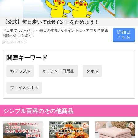
原産国(最終加工地):
中国
原材料:
綿100%
【公式】毎日歩いてdポイントをためよう！
注意事項
ドコモでよかった！＜毎日の歩数がdポイントに＞アプリで健康
詳細は
習慣が楽しく続く！
こちら
[PR] dヘルスケア
お申込みの際は 「商品情報」に記載されている「注意事項」を
必ずご確認ください。
関連キーワード
【キャンセルについて】
ちょっプル
キッチン・日用品
タオル
※お申込み後のキャンセルはお受けできません。
記載されている内容を必ずご確認いただき、お届けする商品セット
にご納得いただきましたうえでお申し込みください。
フェイスタオル
※パッケージ変更や商品リニューアル(成分など含む)等により、参考
の掲載画像や画像内のバーコードなど、お届け商品と多少異なる場
合がございます。
シンプル百科のその他商品
また、[新たな加工食品の原料原産地表示制度]の経過措置期間の終
了により、商品詳細内に記載の原産国・原材料の表記が旧表記の場
合がございます。
あらかじめご了承いただいた上でお申込みください。なお、本理由