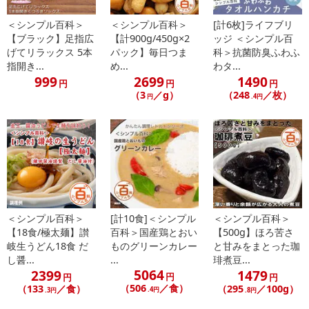
こちらの情報は
2026-07-09 14:08:36.0
での情報となります。
＜シンプル百科＞
＜シンプル百科＞
[計6枚]ライフブリ
【ブラック】足指広
【計900g/450g×2
ッジ ＜シンプル百
げてリラックス 5本
パック】毎日つま
科＞抗菌防臭ふわふ
指開き...
め...
わタ...
999
2699
1490
円
円
円
（3
／g）
（248
／枚）
円
.4円
＜シンプル百科＞
[計10食]＜シンプル
＜シンプル百科＞
【18食/極太麺】讃
百科＞国産鶏とおい
【500g】ほろ苦さ
岐生うどん18食 だ
ものグリーンカレー
と甘みをまとった珈
し醤...
...
琲煮豆...
5064
2399
1479
円
円
円
（506
／食）
（133
／食）
（295
／100g）
.4円
.3円
.8円