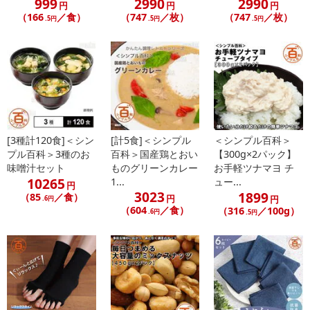
999
2990
2990
禁じます。
円
円
円
（166
／食）
（747
／枚）
（747
／枚）
.5円
.5円
.5円
転売等、目的以外での利用が確認された場合は、サービス利用を停
止させていただきます。
発送日カレンダー
[3種計120食]＜シン
[計5食]＜シンプル
＜シンプル百科＞
プル百科＞3種のお
百科＞国産鶏とおい
【300g×2パック】
味噌汁セット
ものグリーンカレー
お手軽ツナマヨ チ
10265
1...
ュー...
円
3023
1899
（85
／食）
円
円
.6円
（604
／食）
（316
／100g）
.6円
.5円
休業日
■
その他共通および商品カテゴリー別注意事項（※必ずご確認くだ
さい）