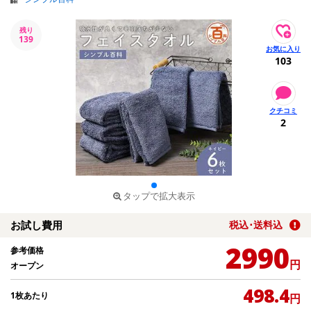
残り
139
103
2
タップで拡大表示
お試し費用
税込･送料込
2990
参考価格
円
オープン
498.4
1枚あたり
円