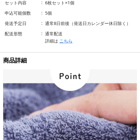
セット内容
6枚セット×1個
申込可能個数
5個
発送予定日
通常8日前後（発送日カレンダー休日除く）
配送形態
通常配送
詳細は
こちら
商品詳細