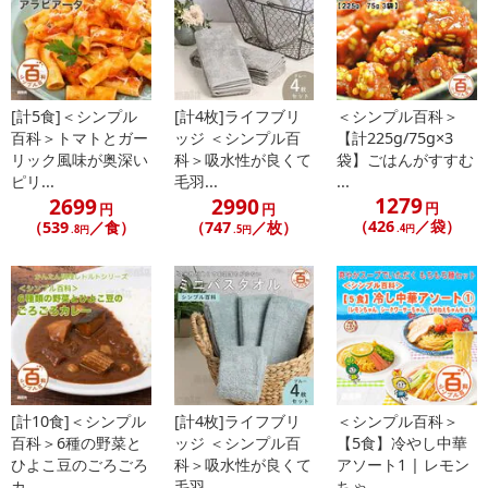
【お支払いについて】
※送料はお試し費用に含まれております。
※お支払い方法は、電話料金合算払い、クレジットカード、dポイン
トの利用となります。
[計5食]＜シンプル
[計4枚]ライフブリ
＜シンプル百科＞
百科＞トマトとガー
ッジ ＜シンプル百
【計225g/75g×3
リック風味が奥深い
科＞吸水性が良くて
袋】ごはんがすすむ
ピリ...
毛羽...
...
【発送・お届け・商品について】
1279
2699
2990
円
円
円
※お申込み頂きました商品の同梱、お届けの日時指定はいたしかね
（426
／袋）
（539
／食）
（747
／枚）
.4円
.8円
.5円
ます。
※会員様のご都合でお受取りいただけない場合、商品の再発送や返
金はいたしかねます。
また、お届け日時のご指定は、お受けできません。宅配業者からの
不在票にてご対応ください。
※発送予定日は前後する場合がございます。また商品によって発送
日が異なります。
※dショッピングサンプル百貨店よりお届けする商品は、ご利用いた
[計10食]＜シンプル
[計4枚]ライフブリ
＜シンプル百科＞
だいた後のご感想をいただくことを目的としており、転売等は固く
百科＞6種の野菜と
ッジ ＜シンプル百
【5食】冷やし中華
禁じます。
ひよこ豆のごろごろ
科＞吸水性が良くて
アソート1 | レモン
カ...
毛羽...
ちゃ...