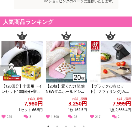
※dショッピングのページに遷移いたします。
人気商品ランキング
Previous
Next
【120回分】非常用トイ
【20枚】置くだけ簡単!
【ブラック/3点セッ
レセット100回分+増量2
NEWダニホールドシー
ト】ツヴィリングJ.A.ヘ
0回分
ト
ンケルス/ツヴィリング
お試し費用
お試し費用
お試し費用
スウィフト...
7,980円
3,250円
7,999円
1セット 66.5円
1枚 162.5円
1点 2,666.4円
225
3
1,300
98
217
2
1
2
3
4
5