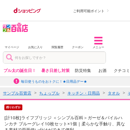
ご利用可能ポイント
マイページ
お気に入り
閲覧履歴
クーポン
メニュー
プル太の誕生日！
暑さ日差し対策
防災特集
お酒
クチコミ
毎日使うものをおトクに！★日用品デー★
サンプル百貨店
ちょっプル
キッチン・日用品
タオル
残りわずか
[計10枚]ライフブリッジ ＜シンプル百科＞ガーゼ＆パイルハ
ンカチ ブルーグレイ10枚セット×1個 | 柔らかな手触り、異な
る素材で両面使い分けができて便利。