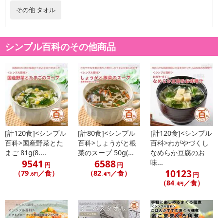
その他 タオル
注意事項
シンプル百科のその他商品
お申込みの際は 「商品情報」に記載されている「注意事項」を
必ずご確認ください。
【キャンセルについて】
※お申込み後のキャンセルはお受けできません。
記載されている内容を必ずご確認いただき、お届けする商品セット
にご納得いただきましたうえでお申し込みください。
[計120食]<シンプル
[計80食]<シンプル
[計120食]<シンプル
※パッケージ変更や商品リニューアル(成分など含む)等により、参考
百科>国産野菜とた
百科>しょうがと根
百科>わがやづくし
の掲載画像や画像内のバーコードなど、お届け商品と多少異なる場
まご 81g(8....
菜のスープ 50g(...
なめらか豆腐のお
合がございます。
9541
6588
味...
円
円
また、[新たな加工食品の原料原産地表示制度]の経過措置期間の終
10123
（79
／食）
（82
／食）
円
.6円
.4円
了により、商品詳細内に記載の原産国・原材料の表記が旧表記の場
（84
／食）
.4円
合がございます。
あらかじめご了承いただいた上でお申込みください。なお、本理由
によるお申込み後のキャンセル・返品交換は対応いたしかねます。