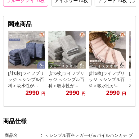
ブルーグレイ10枚
アイボリー10枚
アソート10枚（ブ
関連商品
[計6枚]ライフブリ
[計6枚]ライフブリ
[計6枚]ライフブリ
[計
ッジ ＜シンプル百
ッジ ＜シンプル百
ッジ ＜シンプル百
ッジ
科＞吸水性が...
科＞吸水性が...
科＞吸水性が...
科＞吸
2990
2990
2990
円
円
円
商品仕様
商品名
＜シンプル百科＞ガーゼ＆パイルハンカチ ブ