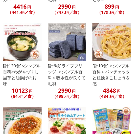
転売等、目的以外での利用が確認された場合は、サービス利用を停
4416
2990
899
止させていただきます。
円
円
円
（441
／食）
（747
／枚）
（179
／食）
.6円
.5円
.8円
発送日カレンダー
[計120食]<シンプル
[計6枚]ライフブリ
[計10食]＜シンプル
百科>わがやづくし
ッジ ＜シンプル百
百科＞パンチェッタ
里芋と油揚げのお
科＞吸水性が良くて
と粗挽きこしょうを
味...
毛羽...
感...
10123
2990
4848
休業日
円
円
円
（84
／食）
（498
／枚）
（484
／食）
.4円
.4円
.8円
■
その他共通および商品カテゴリー別注意事項（※必ずご確認くだ
さい）
こちらの情報は
2026-07-09 14:08:36.0
での情報となります。