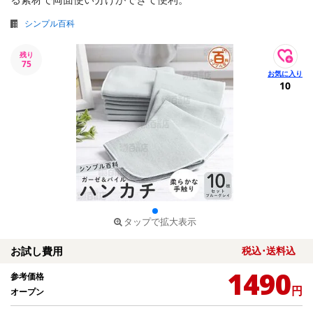
シンプル百科
残り
75
10
タップで拡大表示
お試し費用
税込･送料込
1490
参考価格
円
オープン