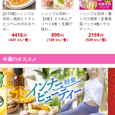
[計10食]＜シンプル
＜シンプル百科＞
＜シンプル百科＞履
百科＞挽肉とトマト
【6食】そうめんア
くだけ簡単！足裏角
ピューレのボロネー
ソート6食 | 生麺で
質パック4種バラエ
ゼ...
味わ...
ティー...
4416
899
2159
円
円
円
（441
／食）
（149
／食）
（539
／個）
.6円
.9円
.8円
今週のオススメ