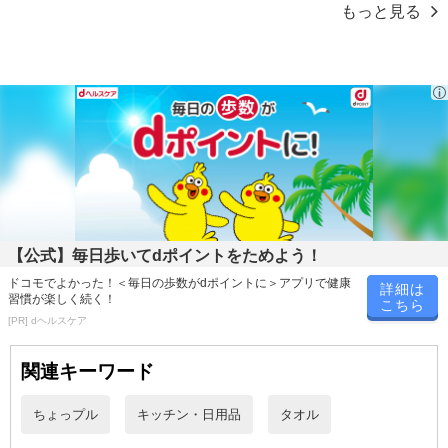
もっと見る
【公式】毎日歩いてdポイントをためよう！
異なる素材で両面使い分けができて便利！
デリケートな肌にも安心なガーゼと、吸水性が高く乾きも早いふわ
ドコモでよかった！＜毎日の歩数がdポイントに＞アプリで健康
詳細は
習慣が楽しく続く！
ふわ無撚糸パイル。
こちら
[PR] dヘルスケア
＜サイズ＞
関連キーワード
25×25cm
ちょっプル
キッチン・日用品
タオル
原産国(最終加工地):
中国
原材料:
綿100%