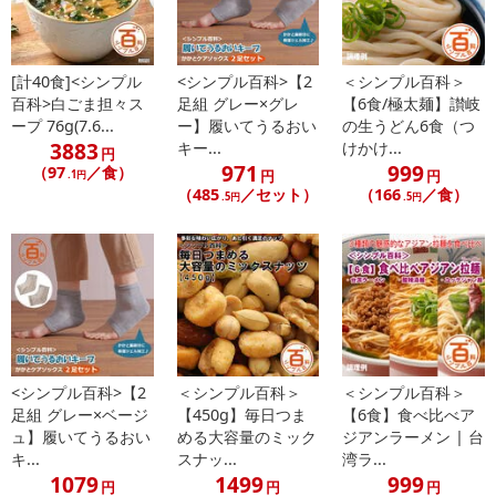
だいた後のご感想をいただくことを目的としており、転売等は固く
禁じます。
転売等、目的以外での利用が確認された場合は、サービス利用を停
[計40食]<シンプル
<シンプル百科>【2
＜シンプル百科＞
止させていただきます。
百科>白ごま担々ス
足組 グレー×グレ
【6食/極太麺】讃岐
ープ 76g(7.6...
ー】履いてうるおい
の生うどん6食（つ
3883
キー...
けかけ...
円
発送日カレンダー
971
999
（97
／食）
円
円
.1円
（485
／セット）
（166
／食）
.5円
.5円
<シンプル百科>【2
＜シンプル百科＞
＜シンプル百科＞
休業日
足組 グレー×ベージ
【450g】毎日つま
【6食】食べ比べア
ュ】履いてうるおい
める大容量のミック
ジアンラーメン | 台
キ...
スナッ...
湾ラ...
■
その他共通および商品カテゴリー別注意事項（※必ずご確認くだ
1079
1499
999
円
円
円
さい）