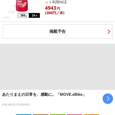
ット利用NG】
4943
円
(206
円
／本)
掲載予告
あたりまえの日常を、感動に。「MOVE.eBike」
[PR] MOVE FORWARD