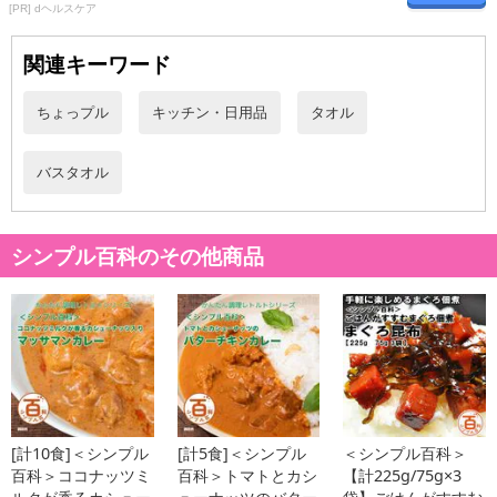
[PR] dヘルスケア
原産国(最終加工地):
中国
関連キーワード
原材料:
綿100%
ちょっプル
キッチン・日用品
タオル
注意事項
バスタオル
お申込みの際は 「商品情報」に記載されている「注意事項」を
必ずご確認ください。
シンプル百科のその他商品
【キャンセルについて】
※お申込み後のキャンセルはお受けできません。
記載されている内容を必ずご確認いただき、お届けする商品セット
にご納得いただきましたうえでお申し込みください。
※パッケージ変更や商品リニューアル(成分など含む)等により、参考
の掲載画像や画像内のバーコードなど、お届け商品と多少異なる場
合がございます。
[計10食]＜シンプル
[計5食]＜シンプル
＜シンプル百科＞
また、[新たな加工食品の原料原産地表示制度]の経過措置期間の終
百科＞ココナッツミ
百科＞トマトとカシ
【計225g/75g×3
了により、商品詳細内に記載の原産国・原材料の表記が旧表記の場