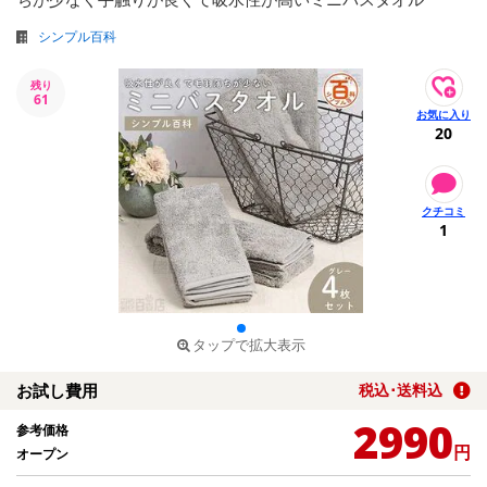
シンプル百科
残り
61
20
1
タップで拡大表示
お試し費用
税込･送料込
2990
参考価格
円
オープン