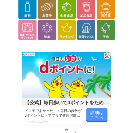
【公式】毎日歩いてdポイントをためよ
う！
ドコモでよかった！＜毎日の歩数が
詳細は
dポイントに＞アプリで健康習慣が
こちら
楽しく続く！
[PR] dヘルスケア