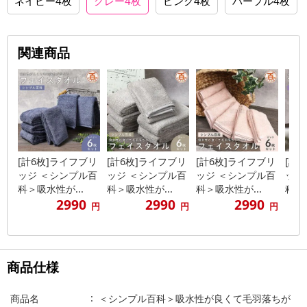
ネイビー4枚
グレー4枚
ピンク4枚
パープル4枚
関連商品
[計6枚]ライフブリ
[計6枚]ライフブリ
[計6枚]ライフブリ
[計
ッジ ＜シンプル百
ッジ ＜シンプル百
ッジ ＜シンプル百
ッジ
科＞吸水性が...
科＞吸水性が...
科＞吸水性が...
科＞吸
2990
2990
2990
円
円
円
商品仕様
商品名
＜シンプル百科＞吸水性が良くて毛羽落ちが