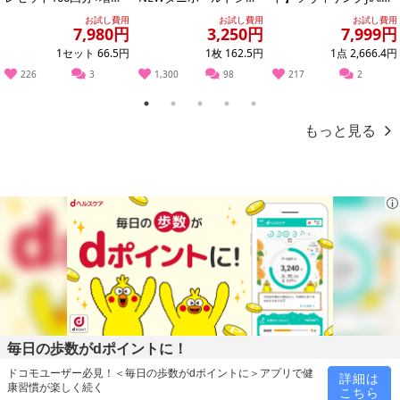
0回分
ト
ンケルス/ツヴィリング
お試し費用
お試し費用
お試し費用
スウィフト...
7,980円
3,250円
7,999円
1セット 66.5円
1枚 162.5円
1点 2,666.4円
226
3
1,300
98
217
2
1
2
3
4
5
もっと見る
本商品は沖縄・離島へのお届けはできませんので、ご了承くださ
い。
ロングパイルで織り上げているので毛羽落ちが少なく、手触りが良
くて吸水生が高いフェイスタオルです。
毎日の歩数がdポイントに！
＜サイズ＞
ドコモユーザー必見！＜毎日の歩数がdポイントに＞アプリで健
詳細は
康習慣が楽しく続く
34×120cm
こちら