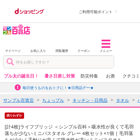
ご利用可能ポイント
マイページ
お気に入り
閲覧履歴
クーポン
メニュー
プル太の誕生日！
暑さ日差し対策
防災特集
お酒
クチコミ
毎日使うものをおトクに！★日用品デー★
サンプル百貨店
ちょっプル
キッチン・日用品
タオル
残りわずか
[計4枚]ライフブリッジ ＜シンプル百科＞吸水性が良くて毛羽
落ちが少ないミニバスタオル グレー 4枚セット×1個 | 毛羽落
ちが少なく手触りが良くて吸水性が高いミニバスタオル