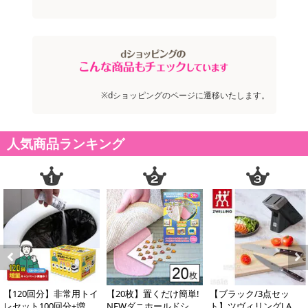
※dショッピングのページに遷移いたします。
人気商品ランキング
Previous
Next
【120回分】非常用トイ
【20枚】置くだけ簡単!
【ブラック/3点セッ
レセット100回分+増量2
NEWダニホールドシー
ト】ツヴィリングJ.A.ヘ