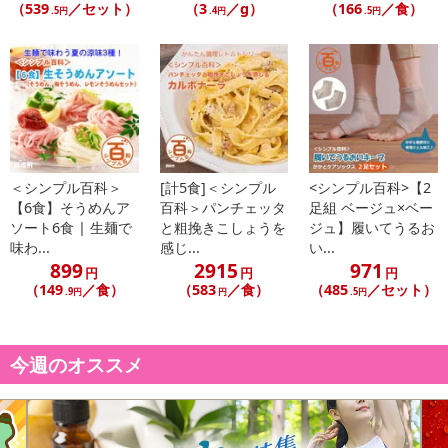
（539
／セット）
（3
／g）
（166
／食）
.5円
.4円
.5円
こちらの情報は
2026-07-09 14:08:36.0
での情報となります。
＜シンプル百科＞
[計5食]＜シンプル
<シンプル百科>【2
【6食】そうめんア
百科＞パンチェッタ
足組 ベージュ×ベー
ソート6食 | 生麺で
と粗挽きこしょうを
ジュ】履いてうるお
味わ...
感じ...
い...
899
2915
971
円
円
円
（149
／食）
（583
／食）
（485
／セット）
.9円
円
.5円
今週のオススメ