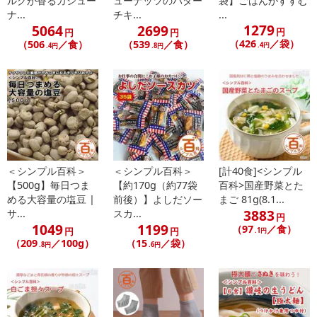
ルクが香るカシュー
ューナッツのバター
袋】ごはんがすすむ
合がございます。
ナ...
チキ...
...
あらかじめご了承いただいた上でお申込みください。なお、本理由
1279
5064
2699
円
円
円
によるお申込み後のキャンセル・返品交換は対応いたしかねます。
（426
／袋）
（506
／食）
（539
／食）
.4円
.4円
.8円
【お支払いについて】
※送料はお試し費用に含まれております。
※お支払い方法は、電話料金合算払い、クレジットカード、dポイン
トの利用となります。
【発送・お届け・商品について】
＜シンプル百科＞
＜シンプル百科＞
[計40食]<シンプル
※お申込み頂きました商品の同梱、お届けの日時指定はいたしかね
【500g】毎日つま
【約170g（約77袋
百科>国産野菜とた
める大容量の塩豆 |
前後）】よしだソー
まご 81g(8.1...
ます。
3883
サ...
スカ...
※会員様のご都合でお受取りいただけない場合、商品の再発送や返
円
1049
1199
（97
／食）
円
円
.1円
金はいたしかねます。
（209
／100g）
（15
／袋）
.8円
.6円
また、お届け日時のご指定は、お受けできません。宅配業者からの
不在票にてご対応ください。
※発送予定日は前後する場合がございます。また商品によって発送
日が異なります。
※dショッピングサンプル百貨店よりお届けする商品は、ご利用いた