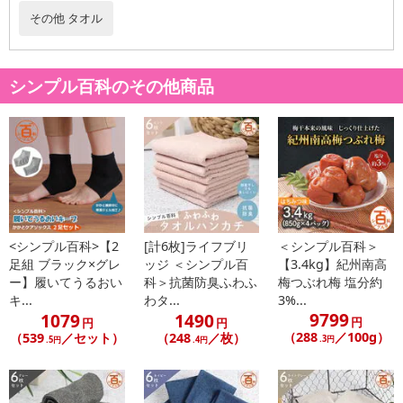
その他 タオル
注意事項
シンプル百科のその他商品
お申込みの際は 「商品情報」に記載されている「注意事項」を
必ずご確認ください。
【キャンセルについて】
※お申込み後のキャンセルはお受けできません。
記載されている内容を必ずご確認いただき、お届けする商品セット
にご納得いただきましたうえでお申し込みください。
<シンプル百科>【2
[計6枚]ライフブリ
＜シンプル百科＞
※パッケージ変更や商品リニューアル(成分など含む)等により、参考
足組 ブラック×グレ
ッジ ＜シンプル百
【3.4kg】紀州南高
の掲載画像や画像内のバーコードなど、お届け商品と多少異なる場
ー】履いてうるおい
科＞抗菌防臭ふわふ
梅つぶれ梅 塩分約
合がございます。
キ...
わタ...
3%...
また、[新たな加工食品の原料原産地表示制度]の経過措置期間の終
9799
1079
1490
円
円
円
了により、商品詳細内に記載の原産国・原材料の表記が旧表記の場
（288
／100g）
（539
／セット）
（248
／枚）
.3円
.5円
.4円
合がございます。
あらかじめご了承いただいた上でお申込みください。なお、本理由
によるお申込み後のキャンセル・返品交換は対応いたしかねます。