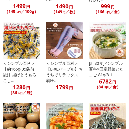
転売等、目的以外での利用が確認された場合は、サービス利用を停
1499
1490
999
止させていただきます。
円
円
円
（149
／100g）
（149
／枚）
（166
／食）
.9円
円
.5円
発送日カレンダー
＜シンプル百科＞
＜シンプル百科＞
[計80食]<シンプル
【約165g(35袋前
【L-XLパープル】お
百科>国産野菜とた
後)】揚げとうもろ
うちでリラックス
まご 81g(8.1...
6782
こし...
着圧...
円
1280
1799
（84
／食）
休業日
円
円
.8円
（36
／袋）
.6円
■
その他共通および商品カテゴリー別注意事項（※必ずご確認くだ
さい）
こちらの情報は
2026-07-09 14:08:36.0
での情報となります。