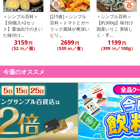
＜シンプル百科＞
[計5食]＜シンプル
＜シンプル百科＞
【30個入×2セッ
百科＞トマトとガー
【約300g】味付け
ト】醤油出汁のきい
リック風味が奥深い
国産いりこ 美味し
た味付け...
ピリ...
く・手...
3159
2699
1199
円
円
円
（52
／個）
（539
／食）
（399
／100g）
.7円
.8円
.7円
今週のオススメ