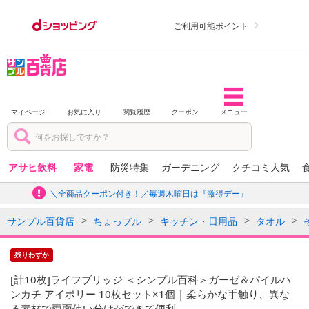
ご利用可能ポイント
マイページ
お気に入り
閲覧履歴
クーポン
メニュー
アサヒ飲料
家電
防災特集
ガーデニング
クチコミ人気
＼全商品クーポン付き！／毎週木曜日は『激得デー』
サンプル百貨店
ちょっプル
キッチン・日用品
タオル
残りわずか
[計10枚]ライフブリッジ ＜シンプル百科＞ガーゼ＆パイルハ
ンカチ アイボリー 10枚セット×1個 | 柔らかな手触り、異な
る素材で両面使い分けができて便利。