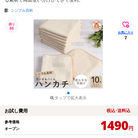
シンプル百科
残り
86
7
タップで拡大表示
お試し費用
税込･送料込
1490
参考価格
円
オープン