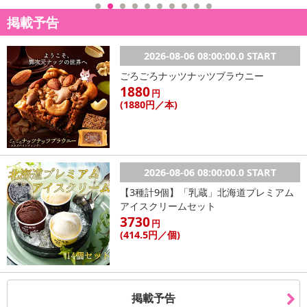
掲載予告
2026-08-06 08:00:00.0 START
ごろごろナッツナッツブラウニー
1880
円
(1880
円
／本)
2026-08-06 08:00:00.0 START
【3種計9個】「乳蔵」北海道プレミアム
アイスクリームセット
3730
円
(414
.5円
／個)
掲載予告