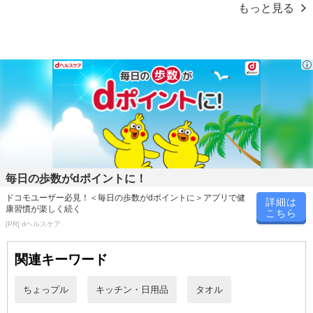
もっと見る
毎日の歩数がdポイントに！
異なる素材で両面使い分けができて便利！
デリケートな肌にも安心なガーゼと、吸水性が高く乾きも早いふわ
ドコモユーザー必見！＜毎日の歩数がdポイントに＞アプリで健
詳細は
康習慣が楽しく続く
ふわ無撚糸パイル。
こちら
[PR] dヘルスケア
＜サイズ＞
関連キーワード
25×25cm
ちょっプル
キッチン・日用品
タオル
原産国(最終加工地):
中国
原材料:
綿100%