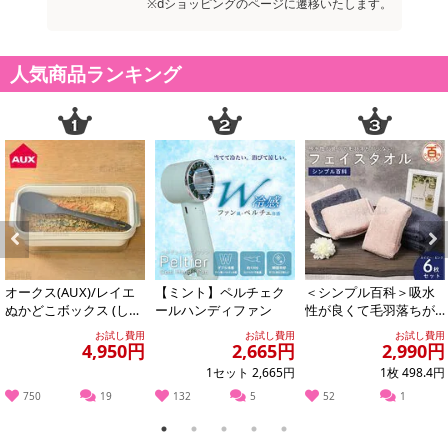
※dショッピングのページに遷移いたします。
人気商品ランキング
Previous
Next
オークス(AUX)/レイエ
【ミント】ペルチェク
＜シンプル百科＞吸水
ぬかどこボックス (しゃ
ールハンディファン
性が良くて毛羽落ちが
もじ付き) ※日本製/LE
少ないフェイスタオル
お試し費用
お試し費用
お試し費用
S...
ネイビーピンクアソ...
4,950円
2,665円
2,990円
1セット 2,665円
1枚 498.4円
750
19
132
5
52
1
1
2
3
4
5