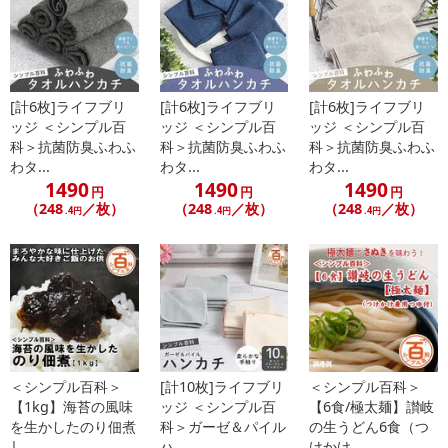
【お支払いについて】
※送料はお試し費用に含まれております。
※お支払い方法は、電話料金合算払い、クレジットカード、dポイン
トの利用となります。
[計6枚]ライフブリ
[計6枚]ライフブリ
[計6枚]ライフブリ
ッジ ＜シンプル百
ッジ ＜シンプル百
ッジ ＜シンプル百
科＞抗菌防臭ふわふ
科＞抗菌防臭ふわふ
科＞抗菌防臭ふわふ
わタ...
わタ...
わタ...
【発送・お届け・商品について】
1490
1490
1490
円
円
円
※お申込み頂きました商品の同梱、お届けの日時指定はいたしかね
（248
／枚）
（248
／枚）
（248
／枚）
.4円
.4円
.4円
ます。
※会員様のご都合でお受取りいただけない場合、商品の再発送や返
金はいたしかねます。
また、お届け日時のご指定は、お受けできません。宅配業者からの
不在票にてご対応ください。
※発送予定日は前後する場合がございます。また商品によって発送
日が異なります。
※dショッピングサンプル百貨店よりお届けする商品は、ご利用いた
＜シンプル百科＞
[計10枚]ライフブリ
＜シンプル百科＞
だいた後のご感想をいただくことを目的としており、転売等は固く
【1kg】海苔の風味
ッジ ＜シンプル百
【6食/極太麺】讃岐
禁じます。
を生かしたのり佃煮
科＞ガーゼ＆パイル
の生うどん6食（つ
| ...
ハ...
けかけ...