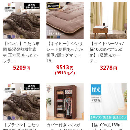
ム 裏側：不織布
・商品サイズ：
寸法：130x190cm
ウレタン厚さ：3mm
梱包サイズ：約45×50×6cm
・商品重量：1.4kg
【ピンク】こたつ布
【ネイビー】シンサ
【ライトベージュ/
団 吸湿発熱機能素
レート使用あったか
幅100cm×丈135c
注意事項
材 正方形 あったか
極厚7層ラグマット
m】1級遮光カー
フラ...
18...
テ...
【賞味・消費期限のある商品について】
9513
5209
3278
円
円
円
商品到着時点でのお日持ち期間は、配送日数などにより異なります
（9513
／）
円
のでご了承ください。
【キャンセルについて】
※お申込み後のキャンセルはお受けできません。
記載されている内容を必ずご確認いただき、お届けする商品セット
にご納得いただきましたうえでお申し込みください。
※パッケージ変更や商品リニューアル（成分など含む）等により、
【ブラウン】こたつ
カバー付き ハンガ
【幅100×丈133(c
参考の掲載画像や画像内のバーコードなど、お届け商品と多少異な