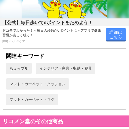
【公式】毎日歩いてdポイントをためよう！
ドコモでよかった！＜毎日の歩数がdポイントに＞アプリで健康
詳細は
習慣が楽しく続く！
こちら
[PR] dヘルスケア
関連キーワード
ちょっプル
インテリア・家具・収納・寝具
マット・カーペット・クッション
・ウオッシャブル仕様
・防ダニ
・ホットカーペット仕様
マット・カーペット・ラグ
・ラグ裏側 滑り止め仕様
・耐水性ラテックス仕様
リコメン堂のその他商品
・原材料/材質/素材：ポリエステル100% 中素材：ウレタンフォー