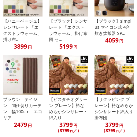
※dショッピングサンプル百貨店よりお届けする商品は、ご利用いた
だいた後のご感想をいただくことを目的としており、転売等は固く
禁じます。
【ハニーベージュ】
【ブラック】シンサ
【ブラック】simpl
転売等、目的以外での利用が確認された場合は、サービス利用を停
シンサレート 「エ
レート 「エクスト
us マイコン式 4合
クストラウォーム」
ラウォーム」掛け布
炊き炊飯器 SP...
止させていただきます。
4059
掛け布...
団 セ...
円
3899
5199
円
円
【配送伝票番号について】
※こちらの商品については商品の発送完了後、
配送伝票番号がマイページに表示されない場合もございます。予
めご了承ください。
発送日カレンダー
ブラウン テイジ
【ピスタチオグリー
【サクラピンク プ
ン 間仕切りカーテ
ン プレーン】衿な
レーン】衿なめらか
ン 幅100cm エコ
めらかシンサレート
シンサレート綿入り
リア...
綿入り...
掛布団...
2479
3799
3799
円
円
円
（3799
／）
（3799
／）
円
円