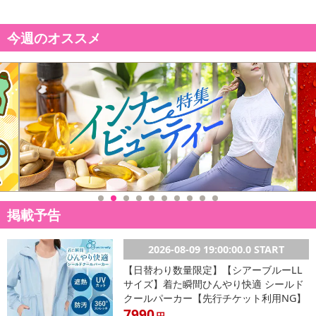
今週のオススメ
休業日
■
その他共通および商品カテゴリー別注意事項（※必ずご確認くだ
さい）
こちらの情報は
2026-07-09 13:55:57.0
での情報となります。
掲載予告
2026-08-09 19:00:00.0 START
【日替わり数量限定】【シアーブルーLL
サイズ】着た瞬間ひんやり快適 シールド
クールパーカー【先行チケット利用NG】
7990
円