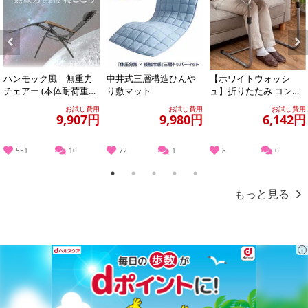
Previous
Next
ハンモック風 無重力
中井式三層構造ひんや
【ホワイトウォッシ
チェアー (本体耐荷重：
り敷マット
ュ】折りたたみ コンビ
100kg／枕、カバー、サ
ニエンステーブル
お試し費用
お試し費用
お試し費用
イドテーブ...
9,907円
9,980円
6,142円
551
10
72
1
8
0
1
2
3
4
5
もっと見る