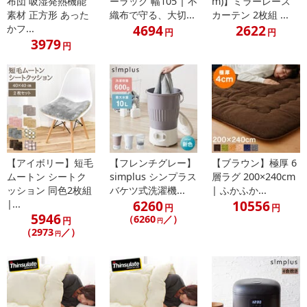
布団 吸湿発熱機能
ーラック 幅105 | 不
m)】ミラーレース
る場合がございます。
素材 正方形 あった
織布で守る、大切...
カーテン 2枚組 ...
また、[新たな加工食品の原料原産地表示制度]の経過措置期間の終
4694
2622
かフ...
円
円
了により、商品詳細内に記載の原産国・原材料の表記が旧表記の場
3979
円
合がございます。
あらかじめご了承いただいた上でお申込みください。なお、本理由
によるお申込み後のキャンセル・返品交換は対応いたしかねます。
【お支払いについて】
※お支払い方法は、電話料金合算払い、クレジットカード払い、dポ
イントがご利用いただけます。
【アイボリー】短毛
【フレンチグレー】
【ブラウン】極厚 6
ムートン シートク
simplus シンプラス
層ラグ 200×240cm
【発送・お届け・商品について】
ッション 同色2枚組
バケツ式洗濯機...
| ふかふか...
※お申込み頂きました商品の同梱、お届けの日時指定はいたしかね
6260
10556
|...
円
円
ます。
5946
（6260
／）
円
円
※お客様のご都合でお受取りいただけない場合、商品の再発送や返
（2973
／）
円
金はいたしかねます。
また、お届け日時のご指定は、お受けできません。宅配業者からの
不在票にてご対応ください。
※発送予定日は前後する場合がございます。また商品によって発送
日が異なります。