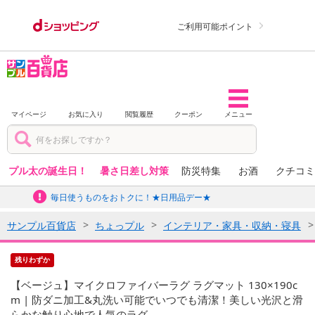
ご利用可能ポイント
マイページ
お気に入り
閲覧履歴
クーポン
メニュー
プル太の誕生日！
暑さ日差し対策
防災特集
お酒
クチコミ
毎日使うものをおトクに！★日用品デー★
サンプル百貨店
ちょっプル
インテリア・家具・収納・寝具
残りわずか
【ベージュ】マイクロファイバーラグ ラグマット 130×190c
m | 防ダニ加工&丸洗い可能でいつでも清潔！美しい光沢と滑
らかな触り心地で人気のラグ