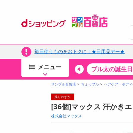
毎日使うものをおトクに！★日用品デー★
メニュー
ちょっプルカテゴリ
キッチン・日用品
食品
プル太の誕生日
すべ
食品・調味料
サンプル百貨店
ちょっプル
ヘアケア・ボディ
生鮮食品
残りわずか
加工食品
[36個]マックス 汗かきエ
お菓子
株式会社マックス
アイス・スイーツ
飲料