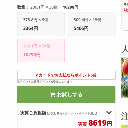
オープン
オープン
参考価格
参考価格
数量：
286.1円 × 36個
10298円
236
397
1個あたり
1袋あたり
.2
.7
円
円
373.8円 × 9個
300.4円 × 18個
3364円
5406円
286.1円 × 36個
10298円
dカードでお支払ならポイント5倍
※ポイントは通常ポイントが5倍になります
お試しする
実質ご負担額
(お試し費用 - クーポン - ポイント還元)
8619
円
実質