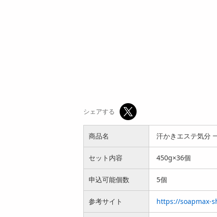
シェアする
商品名
汗かきエステ気分 一
セット内容
450g×36個
申込可能個数
5個
参考サイト
https://soapmax-s