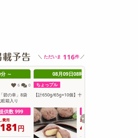
その他 キッチン・日用品
その他 ファッション
サ
116
＼
／
ただいま
件
08月09日08時00分 ～
08月09日08時0
ちょっプル
ちょっプル
33
1
計650g/65g×10個】十勝アイスおはぎ
【12個】黄身のしずくバ
抹茶の渋みと卵のコク
提供数 489
お試し費用
お
4,650
6
円