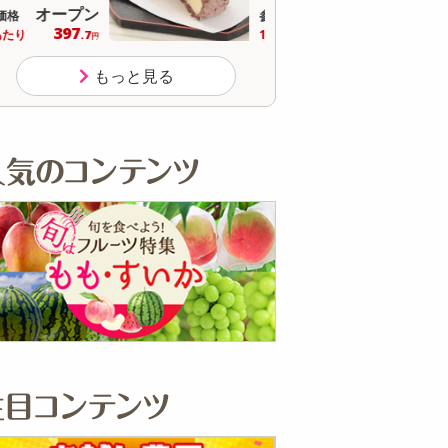
オープン
参考価格
参
465
1個あたり
1個
円
もっと見る