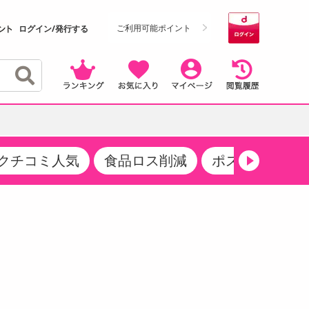
ご利用可能ポイント
ログイン/発行する
クチコミ人気
食品ロス削減
ポストにお届け
クーポン
・サプリメント
品
・収納・寝具
マタニティ
ケア
商品限定クーポン
食品ギフト
おつまみ
ココア・チョコレート飲料
その他 アルコール飲料
弁当箱・水筒・弁当グッズ
下着・ルームウェア
その他 食品
製菓・製パン材料
飲料ギフト
生活雑貨
メンズ
その他 お菓子・スイーツ
その他 飲料
スポーツ・アウトドア用品
ベビー・キッズ
介護用品
レッグウェア