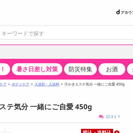
！
暑さ日差し対策
防災特集
お酒
て見る
特設コーナー
食品・調味料
生鮮食品
お菓子
アイス・スイーツ
飲料
お酒
洗剤
キッチン・日用品
健康・ダイエット
医薬品・医薬部外
インテリア・家具
ファッション
家電
ベビー・キッズ・
ペット用品
加工食品
ヘアケア・ボディ
ビューティーケア
特集一覧
ケア
ボディケア
入浴剤・入浴料
汗かきエステ気分 一緒にご自愛 450g
クチコミで選ばれた人気商品
米・雑穀
肉・肉加工品
スナック菓子
アイスクリーム・シャーベット
水・ミネラルウォーター・炭酸水
ビール・発泡酒・新ジャンル
キッチン・台所用洗剤
掃除用具
健康食品・飲料
第二類医薬品
収納用品
トップス
生活家電
ベビーおむつ・トイレ用品
犬用品
カップ麺・乾麺・パスタ
ヘアケア・スタイリング
スキンケア・基礎化粧品
パン・シリアル・コーンフレーク
魚介類・シーフード・水産加工品
クッキー・クラッカー
ケーキ・スイーツ
お茶・紅茶（ソフトドリンク）
ワイン
洗濯用洗剤・柔軟剤・漂白剤
洗濯用品
ダイエット
指定第二類医薬品
寝具・布団
ボトムス
キッチン家電
授乳グッズ
猫用品
インスタント・レトルト・冷凍食品・惣菜
ボディケア
ベースメイク・メイクアップ・ネイル
ステ気分 一緒にご自愛 450g
サンプリング
チーズ・ヨーグルト・乳製品・卵
フルーツ・果物・果物加工品
キャンディ・ガム・タブレット
お菓子・スイーツギフト
コーヒー（ソフトドリンク）
日本酒・焼酎
バス・お風呂用洗剤
トイレ・バス用品
サプリメント
第三類医薬品
マット・カーペット・クッション
シューズ
冷房・暖房器具・空調
食事グッズ
その他 ペット用品
ナチュラル・オーガニックコスメ
口コミ 1
抽選サンプル
調味料・ドレッシング・油
野菜・きのこ
せんべい・米菓
果実・野菜・清涼・乳飲料
洋酒・リキュール
トイレ用洗剤
タオル
美容サプリメント・ドリンク
医薬部外品
テーブル・デスク・カウンター
バッグ
美容・健康家電
ベビー用品・雑貨
香水・アロマ
税込・送料込