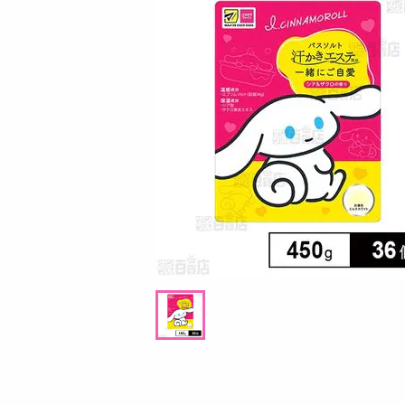
お酒
洗剤
キッチン・日用品
ヘアケア・ボディケア
ビューティーケア
健康・ダイエット・サプリメント
医薬品・医薬部外品
インテリア・家具・収納・寝具
08月09日07時00分 ～
08月09日0
ファッション
抽選
ちょっプル
0
276
1
家電
ム
【4本】モンスター ウルトラファンタジー
【6個入】★新改良★
ベビー・キッズ・マタニティ
ルビーレッド 缶 355ml [抽選サンプル]■
( ベリー )
ペット用品
提供数 6
資格・学習
920
参考価格
円
掲載予告