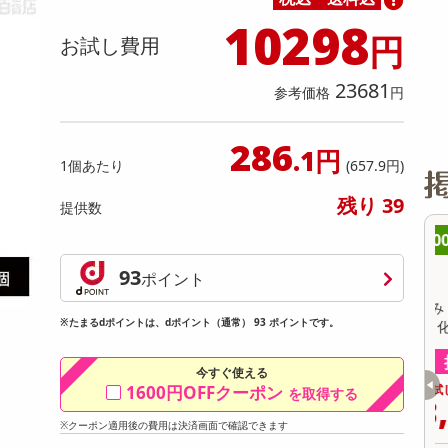
缶詰・瓶詰・ジャム・はちみつ
ミールキット
チョコレート
トクホ
果実酒・梅酒
住居用洗剤
日用品
スポーツサプリメント・ドリンク
チェア・ソファ
財布・小物
パソコン・プリンター・パソコン周辺機器
家具・寝具
10298
料理の素
ナッツ・ドライフルーツ
栄養ドリンク・エナジードリンク
チューハイ・カクテル
洗剤ギフト
ヘルスケア・衛生用品
健康グッズ
インテリア雑貨
時計
記録メディア・メモリーカード
マタニティ
円
お試し費用
乾物・海苔・粉物
ゼリー・プリン
お茶・紅茶（茶葉）
ノンアルコール飲料
その他 洗剤
キッチン雑貨・食器・消耗品
アウトドア・イベント用品・DIY・工具
アクセサリー
その他 ベビー・キッズ・マタニティ
スマートフォン・携帯電話・タブレットアクセ
リー
23681
参考価格
円
カレー・シチュー
和菓子
コーヒー(豆・インスタント）
ビール・ワイン・お酒ギフト
調理器具・鍋・包丁
その他 インテリア・家具
ファッション雑貨
電池
電球・蛍光灯・照明
286
.1円
1個あたり
(657.9円)
AV機器
残り 39
その他 家電
提供数
8時00分 ～
08月09日08時00分 ～
93
ちょっプル
ポイント
13
2
6
0
ごろごろフィナンシェ
【4種/計8袋】厳選おつまみ「碧の幸」8袋
【
※たまるdポイントは、dポイント（通常） 93 ポイントです。
ギフトセット＜全て国産＞化粧箱入り
提供数 9975
提供数 999
今すぐ使える
お試し費用
お試し費用
1600円OFFクーポン
を取得する
1,417
3,181
円
円
※クーポン適用後の費用は決済画面で確認できます