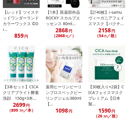
【レッド】ツイステ
【1本】医薬部外品
【計40枚】i-samu
ッドワンダーランド
ROCKY スカルプエ
ヴィーガニアフェイ
カラーワックス ©D
ッセンス 80ml...
スマスク【バクチ...
2868
2158
i...
円
円
859
（2868
／）
（54
／枚）
円
円
円
【3本セット】CICA
薬用ヒーリンピーリ
【30枚入り×2袋】C
クリアブライト酵素
ンプロスペックピー
ICAフェイスマスク
洗顔 150g×3本...
リングジェル380ml
プレミアム【日本
2699
【...
製...
円
1098
1590
（899
／本）
円
円
.7円
（26
／枚）
.5円