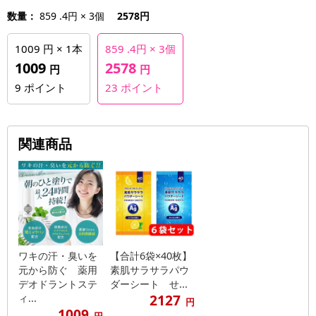
数量：
859 .4円 × 3個
2578円
1009 円 × 1本
859 .4円 × 3個
1009
2578
円
円
9
ポイント
23
ポイント
関連商品
ワキの汗・臭いを
【合計6袋×40枚】
元から防ぐ 薬用
素肌サラサラパウ
デオドラントステ
ダーシート せ...
2127
ィ...
円
1009
円