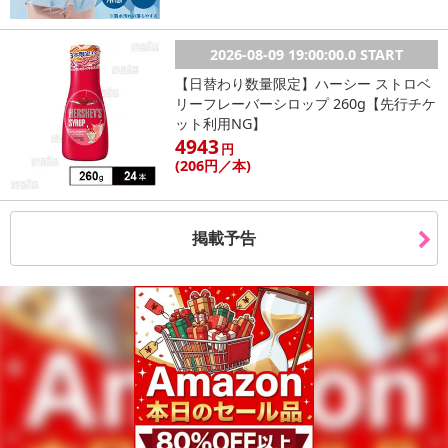
2026-08-09 19:00:00.0 START
【日替わり数量限定】ハーシー ストロベ
リーフレーバーシロップ 260g【先行チケ
ット利用NG】
4943
円
(206
円
／本)
掲載予告
・原産国（最終加工地）：日本製
・原材料/材質/素材：
有効成分 : 乾燥硫酸アルミニウムカリウム、イソプロピルメチル
フェノール
その他の成分 : ステアリルアルコール、ポリオキシプロピレンブ