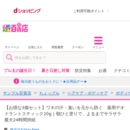
ご利用可能ポイント
マイページ
お気に入り
閲覧履歴
クーポン
メニュー
プル太の誕生日！
暑さ日差し対策
防災特集
お酒
クチコミ
毎日使うものをおトクに！★日用品デー★
サンプル百貨店
ちょっプル
ヘアケア・ボディケア
ボディ
【お得な3個セット】ワキの汗・臭いを元から防ぐ 薬用デオ
ドラントスティック20g | 朝ひと塗りで、よるまでサラサラ
最大24時間持続
株式会社Stay Free