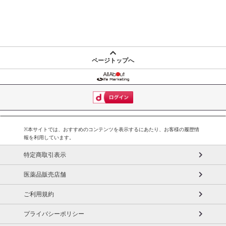
【キャンセルについて】
※お申込み後のキャンセルはお受けできません。
記載されている内容を必ずご確認いただき、お届けする商品セット
にご納得いただきましたうえでお申し込みください。
※パッケージ変更や商品リニューアル(成分など含む)等により、参考
ページトップへ
の掲載画像や画像内のバーコードなど、お届け商品と多少異なる場
合がございます。
また、[新たな加工食品の原料原産地表示制度]の経過措置期間の終
了により、商品詳細内に記載の原産国・原材料の表記が旧表記の場
合がございます。
あらかじめご了承いただいた上でお申込みください。なお、本理由
※本サイトでは、おすすめのコンテンツを表示するにあたり、お客様の履歴情
によるお申込み後のキャンセル・返品交換は対応いたしかねます。
報を利用しています。
特定商取引表示
【お支払いについて】
※お支払い方法は、電話料金合算払い、クレジットカード払い、dポ
医薬品販売店舗
イントがご利用いただけます。
ご利用規約
【発送・お届け・商品について】
プライバシーポリシー
※お申込み頂きました商品の同梱、お届けの日時指定はいたしかね