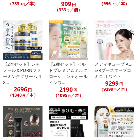
999
（733
／本）
（996
／本）
円
.4円
.7円
（333
／個）
円
【2本セット】レチ
【2種セット】ヒル
メディキューブ AG
ノール＆PDRNファ
ドプレミアムミルク
E-Rブースタープロ
ーミングクリーム 4
ローション＋オール
ミニ ホワイト
9299
8...
インワ...
円
2696
2190
（9299
／本）
円
円
円
（1348
／本）
（1095
／本）
円
円