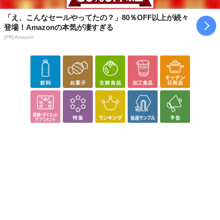
チルエーテル(1)、セスキイソス
「え、こんなセールやってたの？」80％OFF以上が続々
テアリン酸ソルビタン、硬化油、無水ケイ酸、ジブチルヒドロキ
登場！Amazonの本気が凄すぎる
シトルエン、デカメチルシクロペ
[PR] Amazon
ンタシロキサン、I-メントール、精製水、香料、ヒアルロン酸ナ
トリウム(2)、L-アスコルビン酸硫
酸エステル二ナトリウム、テトラ2-ヘキシルデカン酸アスコルビ
ル、1,3-ブチレングリコール、オ
トギリソウエキス、ゴボウエキス、サボンソウエキス、セージエ
キス、トウキンセンカエキス、ホ
ップエキス、レモンエキス、マリンエラスチン
・使用方法：スティックの底部を回して1cm程度出し、ワキ等のニ
オイの気になる部分にムラなく塗布してください。
注意事項
【賞味・消費期限のある商品について】
商品到着時点でのお日持ち期間は、配送日数などにより異なります
のでご了承ください。