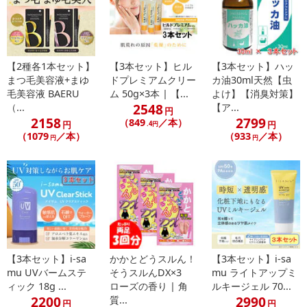
【2種各1本セット】
【3本セット】ヒル
【3本セット】ハッ
まつ毛美容液+まゆ
ドプレミアムクリー
カ油30ml天然【虫
毛美容液 BAERU
ム 50g×3本 | 【...
よけ】【消臭対策】
2548
（...
【ア...
円
2158
2799
（849
／本）
円
円
.4円
（1079
／本）
（933
／本）
円
円
【3本セット】i-sa
かかとどうスルん！
【3本セット】i-sa
mu UVバームステ
そうスルんDX×3
mu ライトアップミ
ィック 18g ...
ローズの香り | 角
ルキージェル 70...
2200
2990
質...
円
円