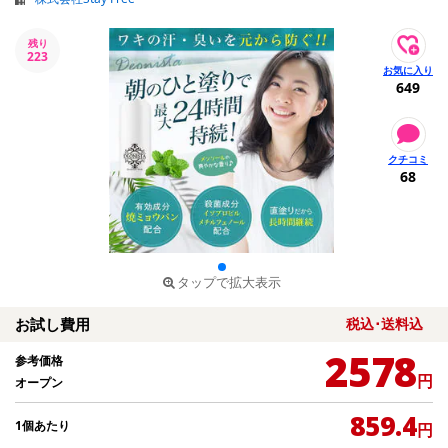
残り
223
649
68
タップで拡大表示
お試し費用
税込･送料込
2578
参考価格
円
オープン
859.4
1個あたり
円