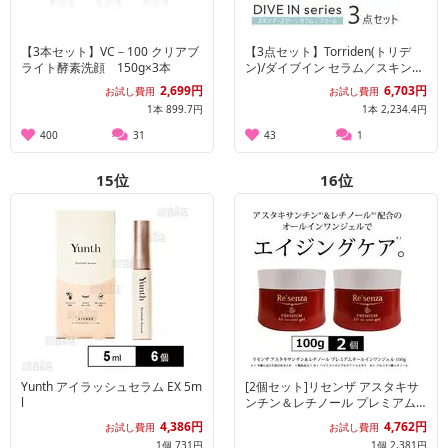
【3本セット】VC－100 クリアブ
【3点セット】Torriden(トリデ
ライト酵素洗顔 150g×3本
ン)/ダイブイン セラム／スキンブ
ースター／クリーム
2,699円
6,703円
お試し費用
お試し費用
1本 899.7円
1本 2,234.4円
400
31
43
1
15
位
16
位
Yunth アイラッシュセラム EX 5m
[2個セット]リセンザ アスタキサ
l
ンチン＆レチノール プレミアム
オールインワンジェル 100g
4,386円
4,762円
お試し費用
お試し費用
1個 731円
1個 2,381円