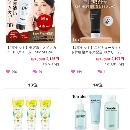
【4本セット】美容液inメイクカ
【2本セット】スピキュール＋ヒ
バーBBクリーム 50g SPF24 P
ト幹細胞エキス配合BBクリーム
A++
2,126円
2,107円
お試し費用
お試し費用
1本 531.5円
1本 1,053.5円
206
20
164
4
13
位
14
位