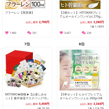
フラーレン【美容液】
【2個セット】 HITOKANプレミ
アムオールインワンゲル( 270g×2
個）
2,790円
2,280円
お試し費用
お試し費用
1個 1,140円
1,983
331
3,427
234
7
位
8
位
MITOMO★朗報★【お楽しみセ
【3本セット】ヒルドプレミアム
ット】集中保湿マスクパック100
オールインワンジェル 200g×3本
枚増量の300枚セット！
5,459円
3,344円
お試し費用
お試し費用
1枚 18.2円
1本 1,114.7円