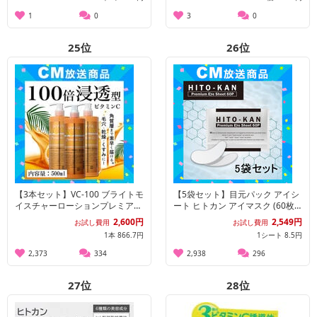
1
0
3
0
25
位
26
位
【3本セット】VC-100 ブライトモ
【5袋セット】目元パック アイシ
イスチャーローションプレミアム
ート ヒトカン アイマスク (60枚
DX 500ml
入) 両目30回分×5袋
2,600円
2,549円
お試し費用
お試し費用
1本 866.7円
1シート 8.5円
2,373
334
2,938
296
27
位
28
位