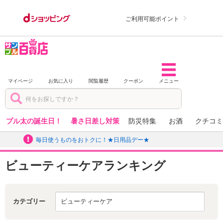
ご利用可能ポイント
マイページ
お気に入り
閲覧履歴
クーポン
メニュー
プル太の誕生日！
暑さ日差し対策
防災特集
お酒
クチコミ
毎日使うものをおトクに！★日用品デー★
ビューティーケアランキング
カテゴリー