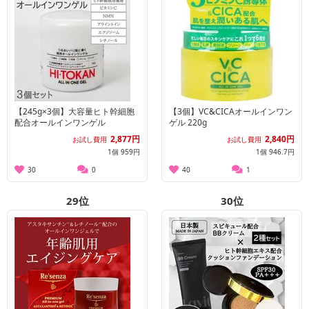
【245g×3個】大容量ヒト幹細胞
【3個】VC&CICAオールインワン
配合オールインワンゲル
ゲル 220g
2,877円
2,840円
お試し費用
お試し費用
1個 959円
1個 946.7円
30
0
40
1
29
位
30
位