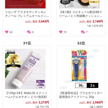
リセンザ アスタキサンチン＆レ
【各1個】スピキュール配合BBク
チノール プレミアムオールイン
リーム＋ヒト幹細胞クッションフ
ワンジェル 100g
ァンデーションナチュラル
2,643円
2,149円
お試し費用
お試し費用
1本 1,074.5円
42
0
73
7
31
位
32
位
【130g×3本】Make.iN エクソソ
【医薬部外品】プラセホワイター
ーム×グルタチオン どろ×泡洗顔
薬用美白アイクリーム 30g
2,273円
2,568円
お試し費用
お試し費用
1本 757.7円
1個 1,284円