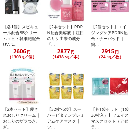
こちらの情報は
2026-07-09 13:40:35.0
での情報となります。
【各1個】スピキュ
【2本セット】PDR
【2個セット】エイ
ール配合BBクリー
N配合美容液 | 注目
ジングケアPDRN配
ム＋ヒト幹細胞配合
のサケ由来の成分
合トナーパッド |
UVパ...
「...
簡...
2606
2877
2915
円
円
円
（1303
／個）
（1438
／本）
（24
／枚）
円
.5円
.3円
【2本セット】愛さ
【32枚×6袋】スー
【各1袋セット（1袋
れおしりクリーム |
パービタミンプレミ
30枚入）】フェイス
おしりのザラつき、
アムケアマスク |
マスクセット（アゼ
ざ...
ツ...
ラ...