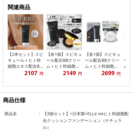
関連商品
【2本セット】スピ
【各1個】スピキュ
【各1個】スピキュ
【各
キュール＋ヒト幹
ール配合BBクリー
ール配合BBクリー
ール
細胞エキス配合B...
ム＋ヒト幹細胞...
ム＋ヒト幹細胞...
ム＋
2107
2149
2699
円
円
円
商品仕様
商品名
【3個セット】<日本製>ELLe vieヒト幹細胞配
合クッションファンデーション（ナチュラ
ル）