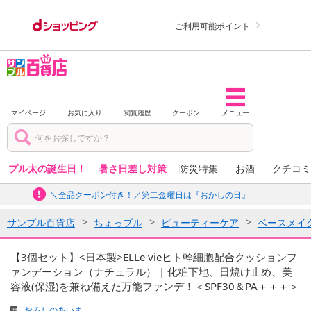
ご利用可能ポイント
マイページ
お気に入り
閲覧履歴
クーポン
メニュー
プル太の誕生日！
暑さ日差し対策
防災特集
お酒
クチコミ
＼全品クーポン付き！／第二金曜日は『おかしの日』
サンプル百貨店
ちょっプル
ビューティーケア
ベースメイ
【3個セット】<日本製>ELLe vieヒト幹細胞配合クッションフ
ァンデーション（ナチュラル） | 化粧下地、日焼け止め、美
容液(保湿)を兼ね備えた万能ファンデ！＜SPF30＆PA＋＋＋＞
おろしのあいま