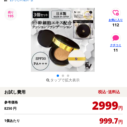
残り
195
112
11
タップで拡大表示
お試し費用
税込･送料込
2999
参考価格
円
8250
円
999.7
1個あたり
円