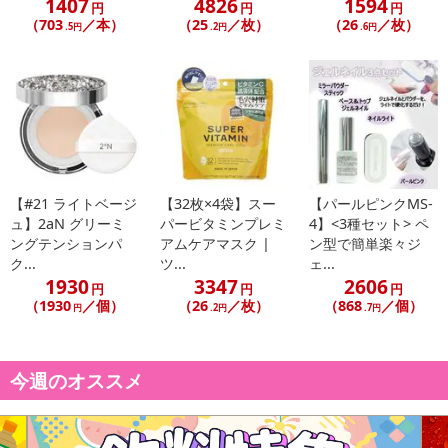
1407
4826
1594
円
円
円
（703
／本）
（25
／枚）
（26
／枚）
.5円
.2円
.6円
【#21 ライトベージ
【32枚×4袋】スー
【パールピンクMS-
ュ】2aN グリーミ
パービタミンプレミ
4】<3種セット> ペ
ングテンションパ
アムケアマスク |
ン型で簡単楽々ジ
ク...
ツ...
ェ...
1930
3347
2606
円
円
円
（1930
／個）
（26
／枚）
（868
／個）
円
.2円
.7円
今週のオススメ