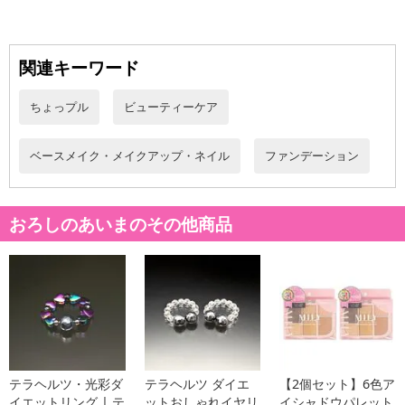
【お支払いについて】
※お支払い方法は、電話料金合算払い、クレジットカード払い、dポ
イントがご利用いただけます。
関連キーワード
【発送・お届け・商品について】
※お申込み頂きました商品の同梱、お届けの日時指定はいたしかね
ちょっプル
ビューティーケア
ます。
※お客様のご都合でお受取りいただけない場合、商品の再発送や返
ベースメイク・メイクアップ・ネイル
ファンデーション
金はいたしかねます。
また、お届け日時のご指定は、お受けできません。宅配業者からの
不在票にてご対応ください。
おろしのあいまのその他商品
※発送予定日は前後する場合がございます。また商品によって発送
日が異なります。
※dショッピングサンプル百貨店よりお届けする商品は、ご利用いた
だいた後のご感想をいただくことを目的としており、転売等は固く
禁じます。
転売等、目的以外での利用が確認された場合は、サービス利用を停
止させていただきます。
テラヘルツ・光彩ダ
テラヘルツ ダイエ
【2個セット】6色ア
【配送伝票番号について】
イエットリング | テ
ットおしゃれイヤリ
イシャドウパレット