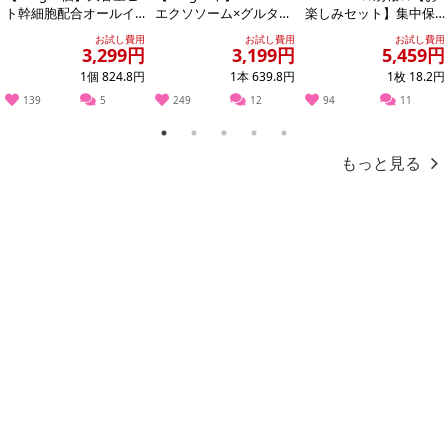
注意事項
ト幹細胞配合オールイ
エクソソーム×グルタチ
楽しみセット】集中保
ンワンゲル
オン どろ×泡洗顔
湿マスクパック100枚増
お試し費用
お試し費用
お試し費用
量の300枚...
3,299円
3,199円
5,459円
【賞味・消費期限のある商品について】
1個 824.8円
1本 639.8円
1枚 18.2円
商品到着時点でのお日持ち期間は、配送日数などにより異なります
139
5
249
12
94
11
のでご了承ください。
1
2
3
4
5
【キャンセルについて】
もっと見る
※お申込み後のキャンセルはお受けできません。
記載されている内容を必ずご確認いただき、お届けする商品セット
にご納得いただきましたうえでお申し込みください。
※パッケージ変更や商品リニューアル(成分など含む)等により、参考
の掲載画像や画像内のバーコードなど、お届け商品と多少異なる場
合がございます。
また、[新たな加工食品の原料原産地表示制度]の経過措置期間の終
了により、商品詳細内に記載の原産国・原材料の表記が旧表記の場
合がございます。
あらかじめご了承いただいた上でお申込みください。なお、本理由
によるお申込み後のキャンセル・返品交換は対応いたしかねます。