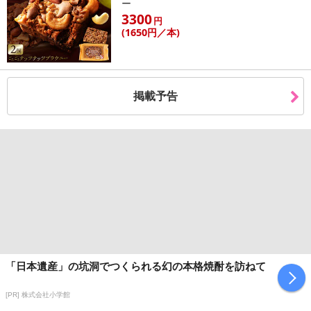
ー
3300
円
(1650
円
／本)
掲載予告
「日本遺産」の坑洞でつくられる幻の本格焼酎を訪ねて
[PR] 株式会社小学館