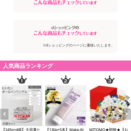
ル、カプリリルグリコール、1,2-ヘキサンジオール、水酸化AI、ヒ
ト脂肪細胞順化培養液エキス、（クエン酸/乳酸/リノール酸/オレイ
ン酸）グリセリル、オリーブ果実油、ポリソルベート60、トロポロ
ン、リンゴ果実培養細胞エキス、スクワラン、トコフェロール、キ
サンタンガム、ヒアルロン酸Na、テトラヘキシルデカン酸アスコル
ビル、ヒバマタエキス、水溶性コラーゲン、カルボマー、パルミト
イルペンタペプチド-4、ポリソルベート20、アセチルヘキサペプチ
※dショッピングのページに遷移いたします。
ド-8、アルブチン、ヒトオリゴペプチド-1、マンニトール、セレブ
シド、サフラワー油、ヒマワリ種子油、ハス花水、ヤグルマギク花
人気商品ランキング
水、ダマスクバラ花水、フェノキシエタノール、香料
・使用方法：中フタを開け、付属のパフでファンデーションを軽く2
－3回押してご使用ください。伸ばさずにポンポンとタッピングしな
がらご使用ください。
・注意事項：
水分が逃げないように、ご使用後は中のフタをしっかりと閉めて
ください。（高温または低温、多湿、直射日光のあたる場所を避け
て保管してください）
お肌に異常がある場合には使わないでください。
Previous
Next
【245g×4個】大容量ヒ
【130g×5本】Make.iN
MITOMO★朗報★【お