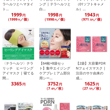
※こちらの商品については商品の発送完了後、
ラヘルツとヘマタイ
ング | テラヘルツと
（01ソフトキャメ
配送伝票番号がマイページに表示されない場合もございます。予
ト...
白...
ル）...
1999
1998
1943
めご了承ください。
円
円
円
（1999
／個）
（1998
／個）
（971
／個）
円
円
.5円
発送日カレンダー
〈テラヘルツ〉テラ
【64枚×8袋セッ
【2袋】大容量PDR
リッチ ヒーリング
ト】集中エイジング
Nフェイスマスク |
アイマスク | 寝てる
ケアプレミアム部分
注目のサケ由来の
間...
用シー...
成...
3365
3752
1625
休業日
円
円
円
（7
／枚）
（27
／枚）
.4円
.1円
■
その他共通および商品カテゴリー別注意事項（※必ずご確認くだ
さい）