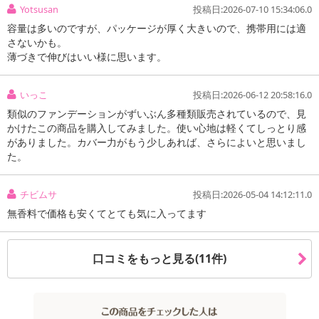
ハリと潤いのある艶肌美肌へ導く、4役のオールインワンクッション
Yotsusan
投稿日:2026-07-10 15:34:06.0
ファンデーション。
容量は多いのですが、パッケージが厚く大きいので、携帯用には適
（化粧下地、日焼け止め、ファンデーション、美容液（保湿）
さないかも。
便利なクッションファンデーションに、ヒト幹細胞エキスと植物由
薄づきで伸びはいい様に思います。
来幹細胞エキスをダブル配合。
さらに保湿成分でヒアルロン酸Naも配合。
いっこ
投稿日:2026-06-12 20:58:16.0
類似のファンデーションがずいぶん多種類販売されているので、見
パフとミラー付き
かけたこの商品を購入してみました。使い心地は軽くてしっとり感
SPF30 PA＋＋＋
がありました。カバー力がもう少しあれば、さらによいと思いまし
た。
＊本商品のヒト幹細胞とはヒト脂肪細胞順化培養液エキスになりま
す。
チビムサ
投稿日:2026-05-04 14:12:11.0
無香料で価格も安くてとても気に入ってます
・原産国（最終加工地）：日本
・原材料/材質/素材：水、シクロペンタシロキサン、オレイン酸エ
口コミをもっと見る(11件)
チル、酸化チタン、BG、（ジメチコン/ビニルジメチコン）クロス
ポリマー、メトキシケイヒ酸エチルヘキシル、酸化亜鉛、マイカ、
ハイドロゲンジメチコン、グリセリン、ジメチコン、PEG－9ポリジ
メチルシロキシエチルジメチコン、酸化鉄、ステアリン酸グリセリ