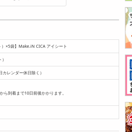
【10枚入×4袋】Mak
【10枚入×4袋】Mak
【30枚入×2袋】Mak
e.iN バクチオール＋
e.iN スピキュール＋
e.iN エマルジョン
セ...
2...
（乳...
3299
2886
2236
円
円
円
×5袋】Make.iN CICA アイシート
ト）
日カレンダー休日除く）
【130g×5本】Make.i
【130g×5本】Make.i
【190ml×5袋】Mak
から到着まで10日前後かかります。
N CICA×RET...
N エクソソーム×グ...
e.iN スピキュール
3199
3199
＋...
円
円
4799
円