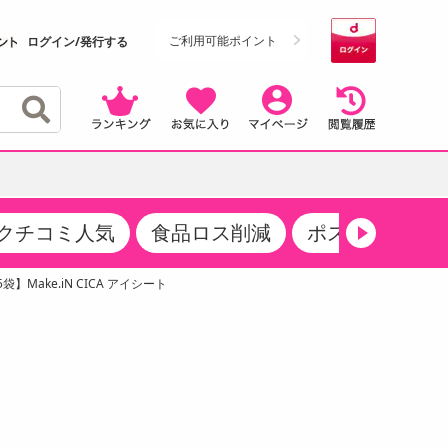
ご利用可能ポイント
ログイン/発行する
クチコミ人気
食品ロス削減
ポストにお届け
クーポン
・サプリメント
品
・収納・寝具
マタニティ
ケア
商品限定クーポン
】Make.iN CICA アイシート
食品ギフト
おつまみ
ココア・チョコレート飲料
その他 アルコール飲料
弁当箱・水筒・弁当グッズ
下着・ルームウェア
その他 食品
製菓・製パン材料
飲料ギフト
生活雑貨
メンズ
その他 お菓子・スイーツ
その他 飲料
スポーツ・アウトドア用品
ベビー・キッズ
介護用品
レッグウェア