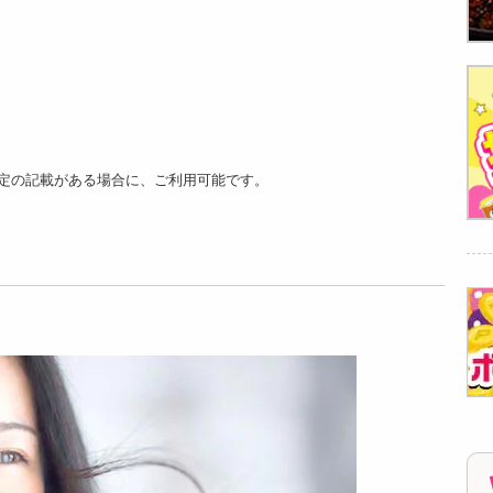
【10枚入×4袋】アン
【10枚入×4袋】アン
ジュエール THE DAR
ジュエール THE DAR
M...
M...
2742
2742
円
円
定の記載がある場合に、ご利用可能です。