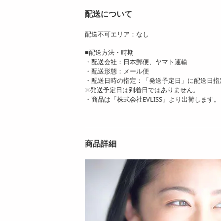
配送について
配送不可エリア：なし
【33枚入×2袋】アン
【33枚入×2袋】アン
ジュエール THE DAR
ジュエール THE DAR
■配送方法・時期
M...
M...
・配送会社：日本郵便、ヤマト運輸
1673
1673
・配送形態：メール便
円
円
・配送日時の指定：「発送予定日」に配送日指
※発送予定日は到着日ではありません。
・商品は「株式会社EVLISS」より出荷します。
商品詳細