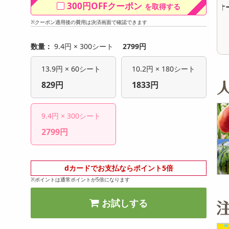
300円OFFクーポン
を取得する
オープン
オープン
参考価格
参考価格
33
1枚あたり
.4
円
※クーポン適用後の費用は決済画面で確認できます
数量：
9.4円 × 300シート
2799円
13.9円 × 60シート
10.2円 × 180シート
829円
1833円
9.4円 × 300シート
2799円
dカードでお支払ならポイント5倍
※ポイントは通常ポイントが5倍になります
お試しする