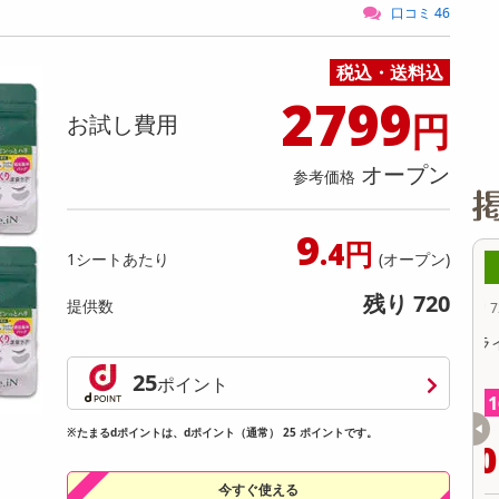
缶詰・瓶詰・ジャム・はちみつ
ミールキット
チョコレート
トクホ
果実酒・梅酒
住居用洗剤
日用品
スポーツサプリメント・ドリンク
チェア・ソファ
財布・小物
パソコン・プリンター・パソコン周辺機器
家具・寝具
口コミ 46
料理の素
ナッツ・ドライフルーツ
栄養ドリンク・エナジードリンク
チューハイ・カクテル
洗剤ギフト
ヘルスケア・衛生用品
健康グッズ
インテリア雑貨
時計
記録メディア・メモリーカード
マタニティ
税込・送料込
乾物・海苔・粉物
ゼリー・プリン
お茶・紅茶（茶葉）
ノンアルコール飲料
その他 洗剤
キッチン雑貨・食器・消耗品
アウトドア・イベント用品・DIY・工具
アクセサリー
その他 ベビー・キッズ・マタニティ
スマートフォン・携帯電話・タブレットアクセ
リー
2799
カレー・シチュー
和菓子
コーヒー(豆・インスタント）
ビール・ワイン・お酒ギフト
調理器具・鍋・包丁
その他 インテリア・家具
ファッション雑貨
電池
円
お試し費用
電球・蛍光灯・照明
オープン
参考価格
AV機器
その他 家電
9
.4円
1シートあたり
(オープン)
2時00分 ～
08月07日12時00分 ～
残り 720
提供数
ちょっプル
0
0
72
4
セット】超快適SMART
【3個セット!】2WAYソーラー殺虫ライト
ink×Gray】
25
ポイント
提供数 500
提供数 169
お試し費用
お試し費用
※たまるdポイントは、dポイント（通常） 25 ポイントです。
15,999
3,280
円
円
今すぐ使える