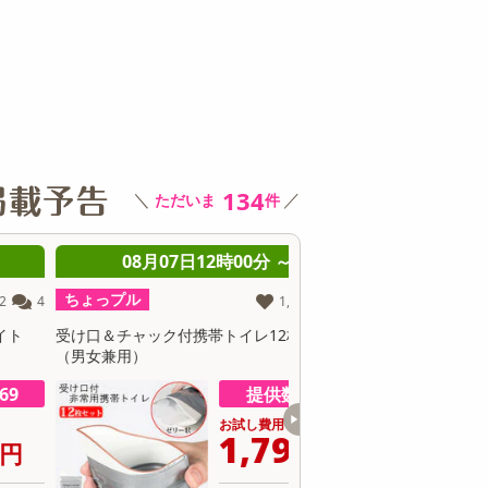
その他 キッチン・日用品
その他 ファッション
サ
134
＼
／
ただいま
件
08月07日12時00分 ～
08月07日12時0
ちょっプル
ちょっプル
1,195
43
受け口＆チャック付携帯トイレ12枚セット
順次出荷 地域厳選の桃「
（男女兼用）
玉 1箱約5k
提供数 111
お試し費用
お
1,799
9
円