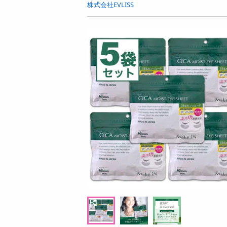
お酒
株式会社EVLISS
洗剤
キッチン・日用品
ヘアケア・ボディケア
ビューティーケア
健康・ダイエット・サプリメント
医薬品・医薬部外品
インテリア・家具・収納・寝具
08月07日12時00分 ～
08月07日1
ファッション
ちょっプル
ちょっプル
0
6
0
家電
シ
花ふぜい ラベンダー 煙少香 徳用大型 2
【ふつう/20枚×24点
ベビー・キッズ・マタニティ
20G×3点セット
COLOR MyPalette【P
ペット用品
提供数 997
資格・学習
お試し費用
2,999
円
掲載予告