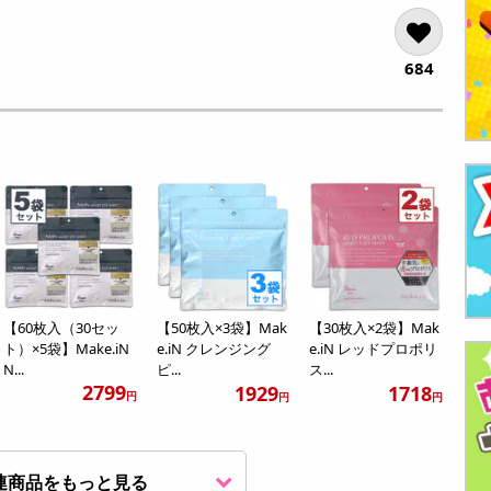
684
【60枚入（30セッ
【50枚入×3袋】Mak
【30枚入×2袋】Mak
ト）×5袋】Make.iN
e.iN クレンジング
e.iN レッドプロポリ
N...
ピ...
ス...
2799
1929
1718
円
円
円
連商品をもっと見る