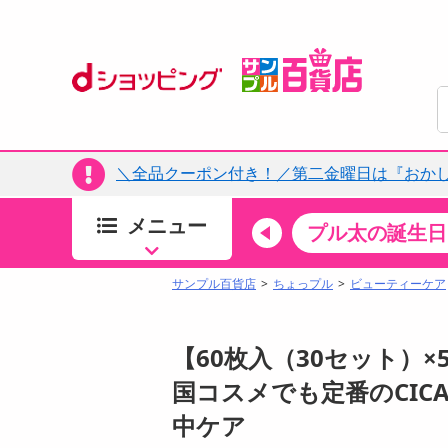
＼全品クーポン付き！／第二金曜日は『おか
メニュー
ちょっプルカテゴリ
キッチン・日用品
食品
プル太の誕生日
すべ
食品・調味料
サンプル百貨店
ちょっプル
ビューティーケア
生鮮食品
加工食品
【60枚入（30セット）×5袋
お菓子
国コスメでも定番のCIC
アイス・スイーツ
中ケア
飲料