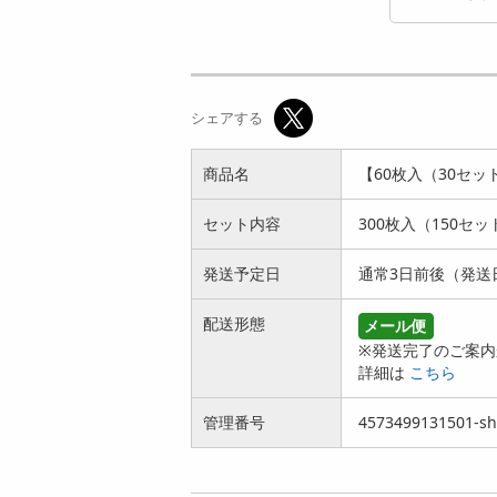
【30枚入×2袋】Mak
【10枚入×4袋】Mak
e.iN NMN セラミ
e.iN CICA＋レチノ...
シェアする
ド...
2886
円
2083
円
商品名
【60枚入（30セット）
セット内容
300枚入（150セッ
発送予定日
通常3日前後（発送
配送形態
メール便
【30枚入×2袋】Mak
【10枚入×4袋】Mak
※発送完了のご案内
e.iN エクソソーム＋
e.iN エクソソーム＋
詳細は
こちら
白...
白...
2149
3497
円
円
管理番号
4573499131501-sh