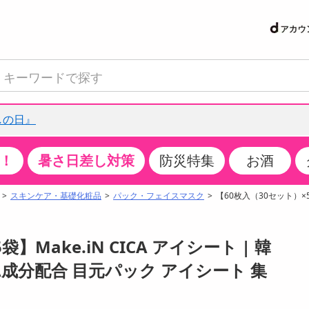
しの日』
！
暑さ日差し対策
防災特集
お酒
て見る
特設コーナー
食品・調味料
生鮮食品
お菓子
アイス・スイーツ
飲料
お酒
洗剤
キッチン・日用品
健康・ダイエット
医薬品・医薬部外
インテリア・家具
ファッション
家電
ベビー・キッズ・
ペット用品
加工食品
ヘアケア・ボディ
ビューティーケア
特集一覧
スキンケア・基礎化粧品
パック・フェイスマスク
【60枚入（30セット）×5袋
クチコミで選ばれた人気商品
米・雑穀
肉・肉加工品
スナック菓子
アイスクリーム・シャーベット
水・ミネラルウォーター・炭酸水
ビール・発泡酒・新ジャンル
キッチン・台所用洗剤
掃除用具
健康食品・飲料
第二類医薬品
収納用品
トップス
生活家電
ベビーおむつ・トイレ用品
犬用品
カップ麺・乾麺・パスタ
ヘアケア・スタイリング
スキンケア・基礎化粧品
パン・シリアル・コーンフレーク
魚介類・シーフード・水産加工品
クッキー・クラッカー
ケーキ・スイーツ
お茶・紅茶（ソフトドリンク）
ワイン
洗濯用洗剤・柔軟剤・漂白剤
洗濯用品
ダイエット
指定第二類医薬品
寝具・布団
ボトムス
キッチン家電
授乳グッズ
猫用品
インスタント・レトルト・冷凍食品・惣菜
ボディケア
ベースメイク・メイクアップ・ネイル
】Make.iN CICA アイシート | 韓
サンプリング
チーズ・ヨーグルト・乳製品・卵
フルーツ・果物・果物加工品
キャンディ・ガム・タブレット
お菓子・スイーツギフト
コーヒー（ソフトドリンク）
日本酒・焼酎
バス・お風呂用洗剤
トイレ・バス用品
サプリメント
第三類医薬品
マット・カーペット・クッション
シューズ
冷房・暖房器具・空調
食事グッズ
その他 ペット用品
ナチュラル・オーガニックコスメ
A成分配合 目元パック アイシート 集
抽選サンプル
調味料・ドレッシング・油
野菜・きのこ
せんべい・米菓
果実・野菜・清涼・乳飲料
洋酒・リキュール
トイレ用洗剤
タオル
美容サプリメント・ドリンク
医薬部外品
テーブル・デスク・カウンター
バッグ
美容・健康家電
ベビー用品・雑貨
香水・アロマ