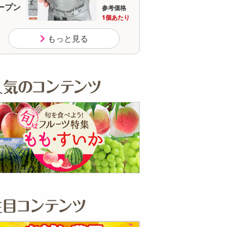
オープン
参考価格
参
150
1個あたり
円
もっと見る