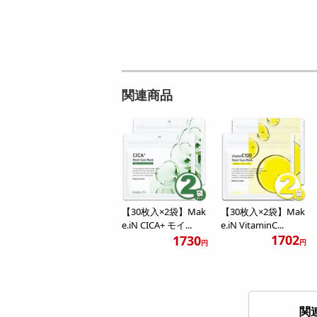
関連商品
【30枚入×2袋】Mak
【30枚入×2袋】Mak
e.iN CICA+ モイ...
e.iN VitaminC...
1702
1730
円
円
関