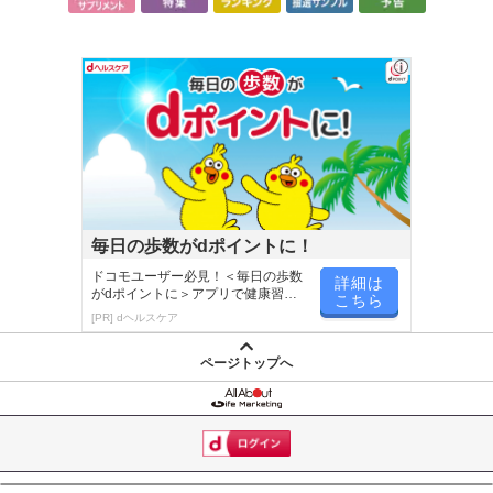
【キャンセルについて】
※お申込み後のキャンセルはお受けできません。
記載されている内容を必ずご確認いただき、お届けする商品セット
にご納得いただきましたうえでお申し込みください。
※パッケージ変更や商品リニューアル(成分など含む)等により、参考
の掲載画像や画像内のバーコードなど、お届け商品と多少異なる場
合がございます。
また、[新たな加工食品の原料原産地表示制度]の経過措置期間の終
了により、商品詳細内に記載の原産国・原材料の表記が旧表記の場
合がございます。
毎日の歩数がdポイントに！
あらかじめご了承いただいた上でお申込みください。なお、本理由
ドコモユーザー必見！＜毎日の歩数
によるお申込み後のキャンセル・返品交換は対応いたしかねます。
詳細は
がdポイントに＞アプリで健康習慣
こちら
が楽しく続く
[PR] dヘルスケア
【お支払いについて】
※送料はお試し費用に含まれております。
ページトップへ
※お支払い方法は、電話料金合算払い、クレジットカード、dポイン
トの利用となります。
【発送・お届け・商品について】