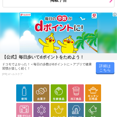
掲載予告
大時)
■機能：LED3段階調節、調色3色(電球色・昼白色・昼光色)、風量3
段階調節
■光束：(約)810lm(ルーメン) (強時)
■外形寸法：(約)直径190mm × 155mm
■本体質量：(約)360g
■付属品：リモコン×1、リモコンケース×1、取り付け用ネジ×2、リ
モコン用コイン型リチウム電池(CR2025、お試し用)×1、取扱説明
書・保証書、マイナスドライバー
【公式】毎日歩いてdポイントをためよう！
※画像はイメージです。
ドコモでよかった！＜毎日の歩数がdポイントに＞アプリで健康
詳細は
※お届け商品は【[調光調色/引掛けタイプ] ドウシシャ/サーキュラ
習慣が楽しく続く！
こちら
イト (風量3段階)/KSLH64CWH】となります。
[PR] dヘルスケア
注意事項
お申込みの際は 「商品情報」に記載されている「注意事項」を
必ずご確認ください。