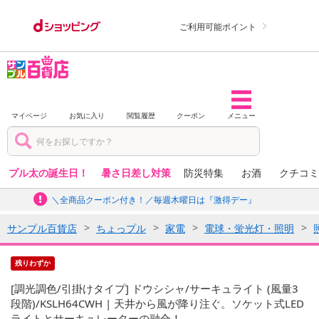
ご利用可能ポイント
マイページ
お気に入り
閲覧履歴
クーポン
メニュー
プル太の誕生日！
暑さ日差し対策
防災特集
お酒
クチコミ
＼全商品クーポン付き！／毎週木曜日は『激得デー』
サンプル百貨店
ちょっプル
家電
電球・蛍光灯・照明
残りわずか
[調光調色/引掛けタイプ] ドウシシャ/サーキュライト (風量3
段階)/KSLH64CWH | 天井から風が降り注ぐ。ソケット式LED
ライトとサーキュレーターの融合！