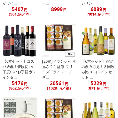
かワイ...
ー...
ジサン...
5407
8999
6089
円
円
円
（901
／本）
（1014
／本）
.2円
.9円
【6本セット】コス
[20箱]ドウシシャ 秋
【6本セット】充実
パ抜群！普段使いに
元さくら監修 フリ
の飲み応え！各国飲
丁度いいお手軽赤ワ
ーズドライスープ
み比べ 白ワインセ
インセ...
ギ...
ット ...
5176
20561
5229
円
円
円
（862
／本）
（1028
／箱）
（871
／本）
.7円
.1円
.5円