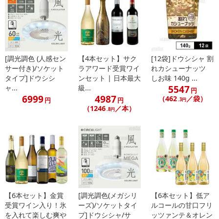
[調光調色 (人感セン
【4本セット】サク
[12袋]ドウシシャ 割
サー付き)/ソケット
ラアワード受賞ワイ
れカシューナッツ
タイプ]ドウシシ
ンセット | 日本最大
しお味 140g ...
5547
ャ...
級...
円
6999
4987
（462
／袋）
円
円
.3円
（1246
／本）
.8円
【6本セット】金賞
[調光調色(メガシリ
【6本セット】低ア
受賞ワイン入り！氷
ーズ)/ソケットタイ
ルコールの甘口フリ
を入れて楽しむ爽や
プ]ドウシシャ/サ
ッツァンテ＆オレン