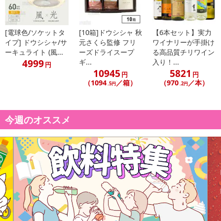
[電球色/ソケットタ
[10箱]ドウシシャ 秋
【6本セット】実力
イプ] ドウシシャ/サ
元さくら監修 フリ
ワイナリーが手掛け
ーキュライト (風...
ーズドライスープ
る高品質チリワイン
4999
ギ...
入り！...
円
10945
5821
円
円
（1094
／箱）
（970
／本）
.5円
.2円
今週のオススメ