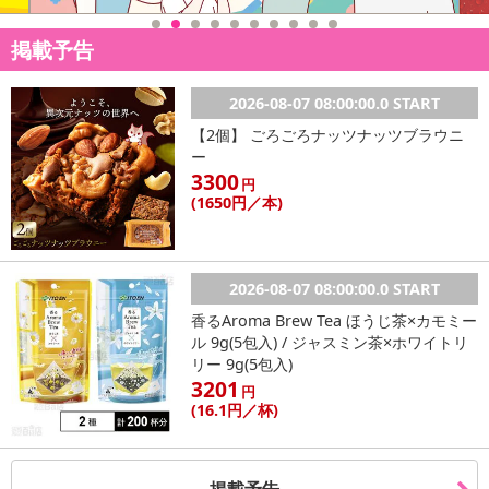
掲載予告
2026-08-07 08:00:00.0 START
【2個】 ごろごろナッツナッツブラウニ
ー
3300
円
(1650
円
／本)
本商品は沖縄・離島へのお届けはできませんので、ご了承くださ
い。
2026-08-07 08:00:00.0 START
【商品説明】
香るAroma Brew Tea ほうじ茶×カモミー
ル 9g(5包入) / ジャスミン茶×ホワイトリ
引っ掛け式LEDライトとサーキュレーターの融合。
リー 9g(5包入)
トイレや脱衣所などの小さなお部屋に最適なサーキュライトです。
3201
円
(16
.1円
／杯)
【商品仕様】
■電源：AC100V 50／60Hz
■消費電力：LEDライト部 (約)7W (強時)、 ファン部 (約)5W (風量最