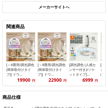
メーカーサイトへ
関連商品
[～6畳用/調光調色
[～8畳用/調光調色
[調光調色 (人感セ
[調
(簡単取付けタイ
(簡単取付けタイ
ンサー付き)/ソケ
ンサ
プ)] ドウ...
プ)] ドウ...
ットタイプ]...
けタイ
19900
22900
6999
円
円
円
商品仕様