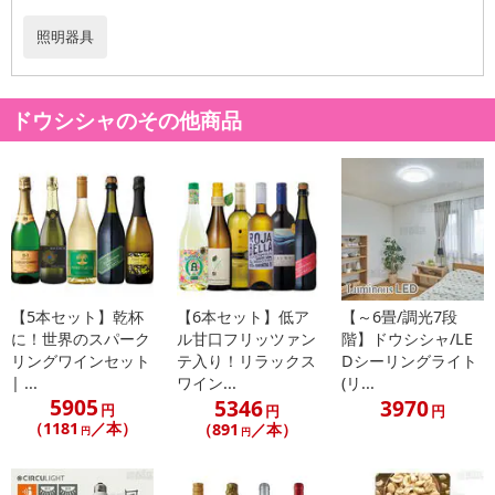
照明器具
ドウシシャのその他商品
【5本セット】乾杯
【6本セット】低ア
【～6畳/調光7段
に！世界のスパーク
ル甘口フリッツァン
階】ドウシシャ/LE
リングワインセット
テ入り！リラックス
Dシーリングライト
| ...
ワイン...
(リ...
5905
5346
3970
円
円
円
（1181
／本）
（891
／本）
円
円