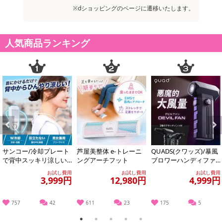
※dショッピングのページに遷移いたします。
人気商品ランキング
Previous
Next
サンコー/冷却プレート
芦屋美整体 e-トレーニ
QUADS(クワッズ)/暴風
で背中スッキリ涼しい
ングアーチフット
ブロワーハンディファ
「セナクール」 (冷却プ
ン「デビルファン」(10
お試し費用
お試し費用
お試し費用
レート&送風の...
0段階+...
3,999円
12,980円
4,999円
757
42
611
23
175
5
1
2
3
4
5