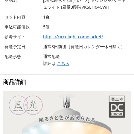
商品名
[調光調色/引掛けタイプ] ドウシシャ/サーキ
ュライト (風量3段階)/KSLH64CWH
セット内容
1台
申込可能個数
5個
参考サイト
https://circulight.com/socket/
発送予定日
通常8日前後（発送日カレンダー休日除く）
配送形態
通常配送
詳細は
こちら
商品詳細