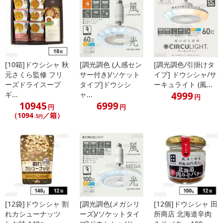
[10箱]ドウシシャ 秋
[調光調色 (人感セン
[調光調色/引掛けタ
元さくら監修 フリ
サー付き)/ソケット
イプ] ドウシシャ/サ
ーズドライスープ
タイプ]ドウシシ
ーキュライト (風...
4999
ギ...
ャ...
円
10945
6999
円
円
（1094
／箱）
.5円
[12袋]ドウシシャ 割
[調光調色(メガシリ
[12個]ドウシシャ 田
れカシューナッツ
ーズ)/ソケットタイ
所商店 北海道辛肉