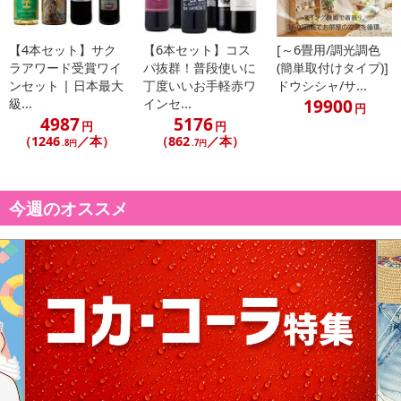
【4本セット】サク
【6本セット】コス
[～6畳用/調光調色
ラアワード受賞ワイ
パ抜群！普段使いに
(簡単取付けタイプ)]
ンセット | 日本最大
丁度いいお手軽赤ワ
ドウシシャ/サ...
19900
級...
インセ...
円
4987
5176
円
円
（1246
／本）
（862
／本）
.8円
.7円
今週のオススメ