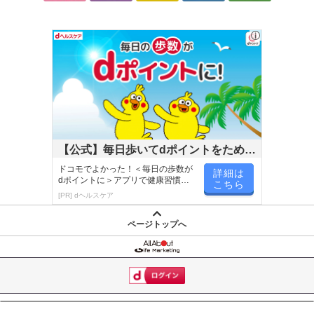
す。
羽根が逆回転して空気の循環を促す「換気モード」搭載モデル。
※画像はイメージです。
※お届け商品は【[調光調色 (メガシリーズ)/引掛けタイプ] ドウシシ
ャ/サーキュライト (風量5段階)/DSLH10MCWH】となります。
【商品仕様】
【公式】毎日歩いてdポイントをためよ
■電源：AC100V 50/60Hz
う！
ドコモでよかった！＜毎日の歩数が
詳細は
■消費電力
dポイントに＞アプリで健康習慣が
こちら
・LED部分：(約) 16W(強時)
楽しく続く！
[PR] dヘルスケア
・ファン部分：(約) 8W(風量最大時)
ページトップへ
■外形寸法：(約) 直径240mm × 237mm
■器具光束：(約) 1,520lm(ルーメン、最大)
■重量：(約) 640g
■推奨使用周囲温度：5℃～35℃
■機能
・LED部分：LED 5段階調節、調色3色(電球色・昼白色・昼光色)