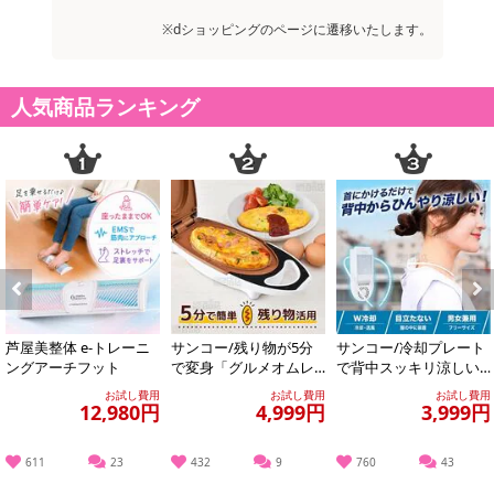
※dショッピングのページに遷移いたします。
人気商品ランキング
Previous
Next
芦屋美整体 e-トレーニ
サンコー/残り物が5分
サンコー/冷却プレート
ングアーチフット
で変身「グルメオムレ
で背中スッキリ涼しい
ツメーカー」/MEAMKL
「セナクール」 (冷却プ
お試し費用
お試し費用
お試し費用
SWH
レート&送風の...
12,980円
4,999円
3,999円
611
23
432
9
760
43