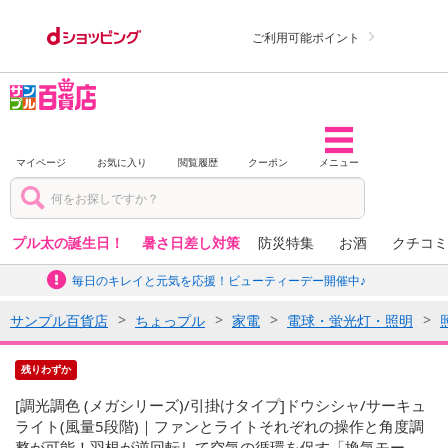
ご利用可能ポイント
マイページ
お気に入り
閲覧履歴
クーポン
メニュー
プル太の誕生日！
暑さ日差し対策
防災特集
お酒
クチコミ
毎日のキレイと元気を応援！ビューティーデー開催中♪
サンプル百貨店
ちょっプル
家電
電球・蛍光灯・照明
残りわずか
[調光調色 (メガシリーズ)/引掛けタイプ]ドウシシャ/サーキュ
ライト(風量5段階)｜ファンとライトそれぞれの操作と角度調
整が可能！羽根が逆回転して空気の循環を促す「換気モー