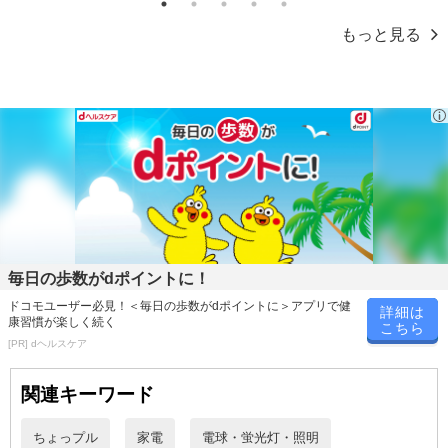
1
2
3
4
5
もっと見る
毎日の歩数がdポイントに！
ドコモユーザー必見！＜毎日の歩数がdポイントに＞アプリで健
詳細は
康習慣が楽しく続く
こちら
[PR] dヘルスケア
関連キーワード
ちょっプル
家電
電球・蛍光灯・照明