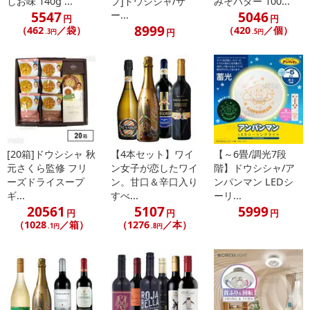
しお味 140g ...
プ]ドウシシャ/サ
みそバター 100...
5547
5046
ー...
円
円
8999
（462
／袋）
（420
／個）
円
.3円
.5円
[20箱]ドウシシャ 秋
【4本セット】ワイ
【～6畳/調光7段
元さくら監修 フリ
ン女子が恋したワイ
階】ドウシシャ/ア
ーズドライスープ
ン。甘口＆辛口入り
ンパンマン LEDシ
ギ...
すべ...
ーリ...
20561
5107
5999
円
円
円
（1028
／箱）
（1276
／本）
.1円
.8円