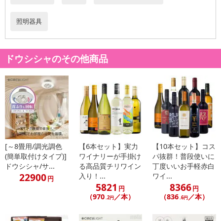
照明器具
ドウシシャのその他商品
[～8畳用/調光調色
【6本セット】実力
【10本セット】コス
(簡単取付けタイプ)]
ワイナリーが手掛け
パ抜群！普段使いに
ドウシシャ/サ...
る高品質チリワイン
丁度いいお手軽赤白
22900
入り！...
ワイ...
円
5821
8366
円
円
（970
／本）
（836
／本）
.2円
.6円