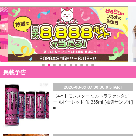
※お申し込みの前に利用規約やQ&Aを一読を頂きましてご納得の
上お申し込みををお願い致します。
※仕様および外観は製品改良のため予告なく変更される場合がご
ざいます。
※製造過程によりサイズや色合いなどに若干の差が生じる場合が
ございます。
※輸入品の為、多少の汚れ、スレがある場合がございます。
※商品入荷時期によりパッケージの商品デザインと実際の商品デ
ザイン・仕様が異なる場合がございます。
※保証はお申込日より1年間となります。サンプル百貨店より発行
掲載予告
される12桁のお問い合せ番号をお控えください。
お客様のお申込み内容が確認でできない場合、保証が受けられ
2026-08-09 07:00:00.0 START
ない場合ございます。
商品につきましては商品ページ仕様をご確認の上、お申し込み
【4本】モンスター ウルトラファンタジ
をお願い致します。
ー ルビーレッド 缶 355ml [抽選サンプル]
■
注意事項
【賞味・消費期限のある商品について】