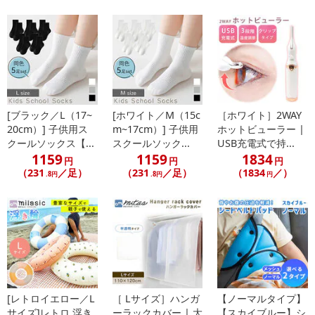
[ブラック／L（17~
[ホワイト／M（15c
［ホワイト］2WAY
20cm）] 子供用ス
m~17cm）] 子供用
ホットビューラー |
クールソックス【...
スクールソック...
USB充電式で持...
1159
1159
1834
円
円
円
（231
／足）
（231
／足）
（1834
／）
.8円
.8円
円
・LED特有の輝きで飾り付けも一層華やかに盛り上がります♪
[レトロイエロー／L
［ Lサイズ］ハンガ
【ノーマルタイプ】
・クリスマスツリーやバルコニー、出窓、玄関先などに飾ればオリ
サイズ]レトロ 浮き
ーラックカバー | 大
【スカイブルー】シ