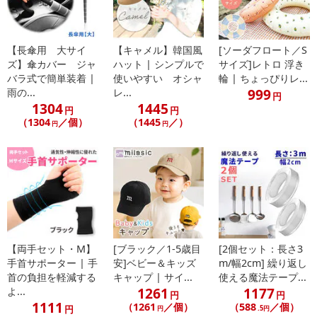
【長傘用 大サイ
【キャメル】韓国風
[ソーダフロート／S
ズ】傘カバー ジャ
ハット | シンプルで
サイズ]レトロ 浮き
バラ式で簡単装着 |
使いやすい オシャ
輪 | ちょっぴりレ...
999
雨の...
レ...
円
1304
1445
円
円
（1304
／個）
（1445
／）
円
円
【両手セット・M】
[ブラック／1-5歳目
[2個セット：長さ3
手首サポーター | 手
安]ベビー＆キッズ
m/幅2cm] 繰り返し
首の負担を軽減する
キャップ | サイ...
使える魔法テープ...
1261
1177
よ...
円
円
1111
（1261
／個）
（588
／個）
円
円
.5円