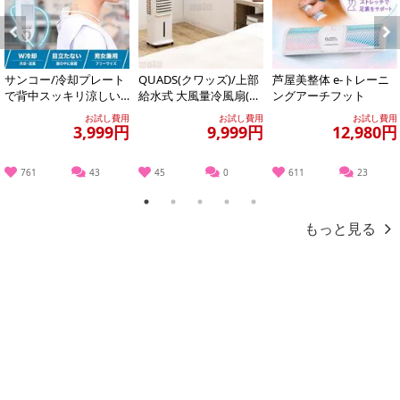
Previous
Next
サンコー/冷却プレート
QUADS(クワッズ)/上部
芦屋美整体 e-トレーニ
で背中スッキリ涼しい
給水式 大風量冷風扇(リ
ングアーチフット
「セナクール」 (冷却プ
モコン/保冷材/キャスタ
お試し費用
お試し費用
お試し費用
レート&送風の...
ー付...
3,999円
9,999円
12,980円
761
43
45
0
611
23
1
2
3
4
5
もっと見る