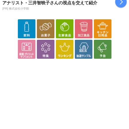
アナリスト・三井智映子さんの視点を交えて紹介
【発送・お届け・商品について】
[PR] 株式会社小学館
※お申込み頂きました商品の同梱、お届けの日時指定はいたしかね
ます。
※お客様のご都合でお受取りいただけない場合、商品の再発送や返
金はいたしかねます。
また、お届け日時のご指定は、お受けできません。宅配業者からの
不在票にてご対応ください。
※発送予定日は前後する場合がございます。また商品によって発送
日が異なります。
※dショッピングサンプル百貨店よりお届けする商品は、ご利用いた
だいた後のご感想をいただくことを目的としており、転売等は固く
禁じます。
転売等、目的以外での利用が確認された場合は、サービス利用を停
止させていただきます。
【配送伝票番号について】
※こちらの商品については商品の発送完了後、
配送伝票番号がマイページに表示されない場合もございます。予
めご了承ください。