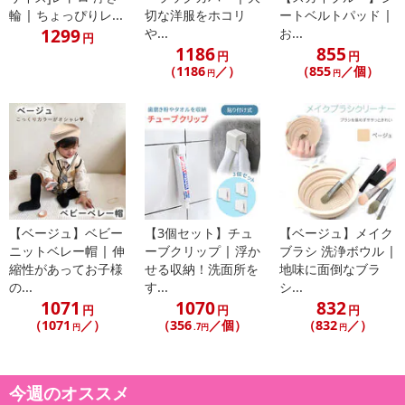
ジナルの空間に大変身。
輪 | ちょっぴりレ...
切な洋服をホコリ
ートベルトパッド |
・透明な線なので、どんな場所にも馴染みやすく、飾りやすいとこ
1299
や...
お...
円
ろも魅力です。
1186
855
円
円
・コントローラーで、8種類の発光パターンが選べます。
（1186
／）
（855
／個）
円
円
・LEDライトのため通常のイルミネーションよりも消費電力が小さ
く、
電球の寿命も長いため経済的です。
・本製品はPSEマーク取得済みの安心・安全商品です。
・原産国（最終加工地）：中国
・商品カラー：ブルー / クリア線
・使用方法：
【ベージュ】ベビー
【3個セット】チュ
【ベージュ】メイク
電源プラグをコンセントに差し込み、コントローラーのボタンを
ニットベレー帽 | 伸
ーブクリップ | 浮か
ブラシ 洗浄ボウル |
縮性があってお子様
せる収納！洗面所を
地味に面倒なブラ
押してお好みの点灯パターンに切り替えて使用します。
の...
す...
シ...
・商品サイズ：
1071
1070
832
円
円
円
コントローラーサイズ：約(縦)3.8cm×(縦)6.2cm×(厚み)2.0cm
（1071
／）
（356
／個）
（832
／）
円
.7円
円
ケーブルサイズ：15m
・商品重量：約400g
・注意事項：
今週のオススメ
※簡易包装になります。