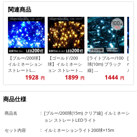
関連商品
【ブルー/200球】
【ゴールド/200
[ライトブルー/100
[ブル
イルミネーション
球】イルミネーシ
球(10m) ブラック
m) 
ストレートL...
ョン ストレート...
線] ...
ルミ..
1928
1899
1444
円
円
円
商品仕様
商品名
[ブルー/200球(15m) クリア線] イルミネーシ
ョン ストレートLEDライト
セット内容
イルミネーションライト200球×15m