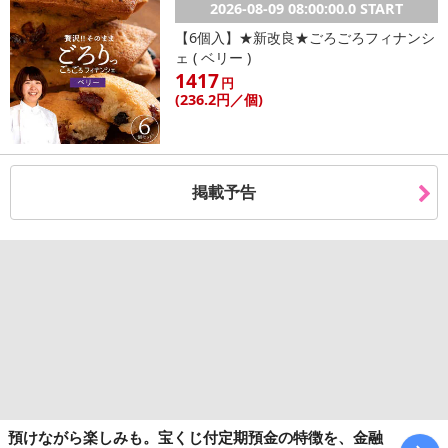
商品到着時点でのお日持ち期間は、配送日数などにより異なります
2026-08-09 08:00:00.0 START
のでご了承ください。
【6個入】★新改良★ごろごろフィナンシ
ェ ( ベリー )
【キャンセルについて】
1417
円
※お申込み後のキャンセルはお受けできません。
(236
.2円
／個)
記載されている内容を必ずご確認いただき、お届けする商品セット
にご納得いただきましたうえでお申し込みください。
※パッケージ変更や商品リニューアル（成分など含む）等により、
掲載予告
参考の掲載画像や画像内のバーコードなど、お届け商品と多少異な
る場合がございます。
また、[新たな加工食品の原料原産地表示制度]の経過措置期間の終
了により、商品詳細内に記載の原産国・原材料の表記が旧表記の場
合がございます。
あらかじめご了承いただいた上でお申込みください。なお、本理由
によるお申込み後のキャンセル・返品交換は対応いたしかねます。
【お支払いについて】
※お支払い方法は、電話料金合算払い、クレジットカード払い、dポ
イントの利用となります。
預けながら楽しみも。宝くじ付定期預金の特徴を、金融