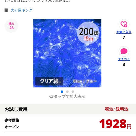
大引屋キング
残り
28
7
3
タップで拡大表示
お試し費用
税込･送料込
1928
参考価格
円
オープン