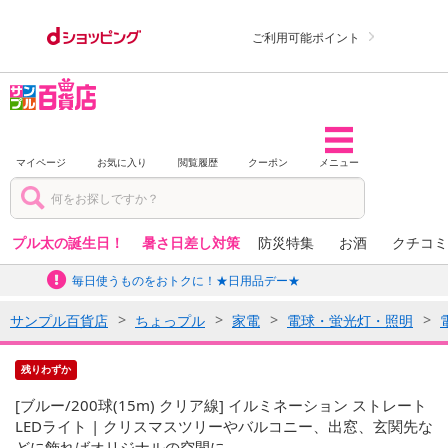
ご利用可能ポイント
マイページ
お気に入り
閲覧履歴
クーポン
メニュー
プル太の誕生日！
暑さ日差し対策
防災特集
お酒
クチコミ
毎日使うものをおトクに！★日用品デー★
サンプル百貨店
ちょっプル
家電
電球・蛍光灯・照明
残りわずか
[ブルー/200球(15m) クリア線] イルミネーション ストレート
LEDライト | クリスマスツリーやバルコニー、出窓、玄関先な
どに飾ればオリジナルの空間に。