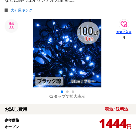
大引屋キング
残り
88
4
タップで拡大表示
お試し費用
税込･送料込
1444
参考価格
円
オープン