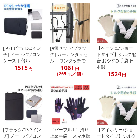
[ネイビー/13.3イン
[4個セット/ブラッ
【ベージュ/ショー
チ] ノートパソコン
ク] カーテンタッセ
トタイプ】シルク配
ケース | 薄い...
ル | ワンタッチで...
合 おやすみ手袋 日
1515
1061
本製...
円
円
1524
（265
／個）
円
.3円
・LED特有の輝きで飾り付けも一層華やかに盛り上がります♪
[ブラック/13.3イン
［パープル L］滑り
【アイボリー/ショ
・クリスマスツリーやバルコニー、出窓、玄関先などに飾ればオリ
チ] ノートパソコン
止め手袋 | スマホ操
ートタイプ】シルク