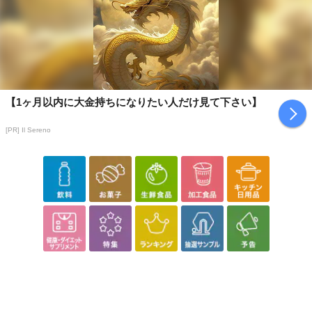
注意事項
【賞味・消費期限のある商品について】
商品到着時点でのお日持ち期間は、配送日数などにより異なります
のでご了承ください。
【キャンセルについて】
【1ヶ月以内に大金持ちになりたい人だけ見て下さい】
※お申込み後のキャンセルはお受けできません。
[PR] Il Sereno
記載されている内容を必ずご確認いただき、お届けする商品セット
にご納得いただきましたうえでお申し込みください。
※パッケージ変更や商品リニューアル（成分など含む）等により、
参考の掲載画像や画像内のバーコードなど、お届け商品と多少異な
る場合がございます。
また、[新たな加工食品の原料原産地表示制度]の経過措置期間の終
了により、商品詳細内に記載の原産国・原材料の表記が旧表記の場
合がございます。
あらかじめご了承いただいた上でお申込みください。なお、本理由
によるお申込み後のキャンセル・返品交換は対応いたしかねます。
【お支払いについて】