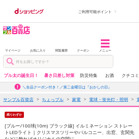
ご利用可能ポイント
マイページ
お気に入り
閲覧履歴
クーポン
メニュー
プル太の誕生日！
暑さ日差し対策
防災特集
お酒
クチコミ
＼全品クーポン付き！／第二金曜日は『おかしの日』
サンプル百貨店
ちょっプル
家電
電球・蛍光灯・照明
残りわずか
[ブルー/100球(10m) ブラック線] イルミネーション ストレー
トLEDライト | クリスマスツリーやバルコニー、出窓、玄関先
などに飾ればオリジナルの空間に。