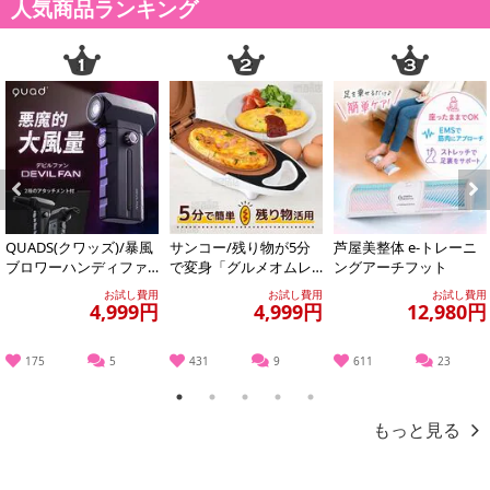
人気商品ランキング
Previous
Next
QUADS(クワッズ)/暴風
サンコー/残り物が5分
芦屋美整体 e-トレーニ
ブロワーハンディファ
で変身「グルメオムレ
ングアーチフット
ン「デビルファン」(10
ツメーカー」/MEAMKL
お試し費用
お試し費用
お試し費用
0段階+...
SWH
4,999円
4,999円
12,980円
175
5
431
9
611
23
1
2
3
4
5
もっと見る