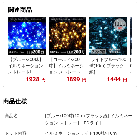
関連商品
【ブルー/200球】
【ゴールド/200
[ライトブルー/100
[ホワ
イルミネーション
球】イルミネーシ
球(10m) ブラック
0m)
ストレートL...
ョン ストレート...
線] ...
イル..
1928
1899
1444
円
円
円
商品仕様
商品名
[ブルー/100球(10m) ブラック線] イルミネー
ション ストレートLEDライト
セット内容
イルミネーションライト100球×10m