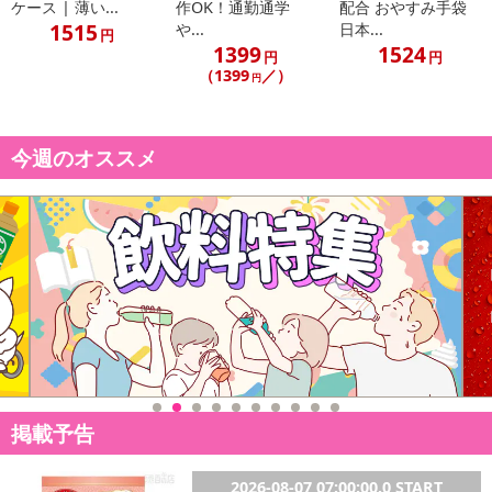
ジナルの空間に大変身。
ケース | 薄い...
作OK！通勤通学
配合 おやすみ手袋
・ブラック線なので、黒壁などはもちろんグリーンツリーに馴染み
1515
や...
日本...
円
1399
1524
やすく、飾りやすいところも魅力です。
円
円
（1399
／）
・コントローラーで、8種類の発光パターンが選べます。
円
・LEDライトのため通常のイルミネーションよりも消費電力が小さ
く、
電球の寿命も長いため経済的です。
今週のオススメ
・最大10個まで連結出来るので、コンセントを繋ぎ合わせるだけで
思い通りの長さで楽しめます。(10個つなぐと1000球に！）
・本製品はPSEマーク取得済みの安心・安全商品です。
・原産国（最終加工地）：中国
・商品カラー：ブルー / ブラック線
・使用方法：
電源プラグをコンセントに差し込み、コントローラーのボタンを
押してお好みの点灯パターンに切り替えて使用します。
・商品サイズ：
掲載予告
コントローラーサイズ：約(縦)3.8cm×(縦)6.2cm×(厚み)2.0cm
ケーブルサイズ：10m
・商品重量：約275g
2026-08-07 07:00:00.0 START