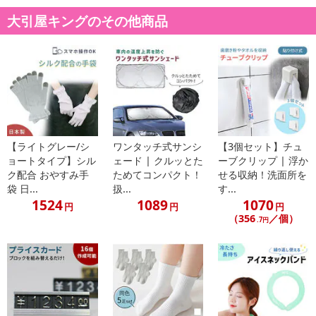
大引屋キングのその他商品
【ライトグレー/シ
ワンタッチ式サンシ
【3個セット】チュ
ョートタイプ】シル
ェード | クルッとた
ーブクリップ | 浮か
ク配合 おやすみ手
ためてコンパクト！
せる収納！洗面所を
袋 日...
扱...
す...
1524
1089
1070
円
円
円
（356
／個）
.7円