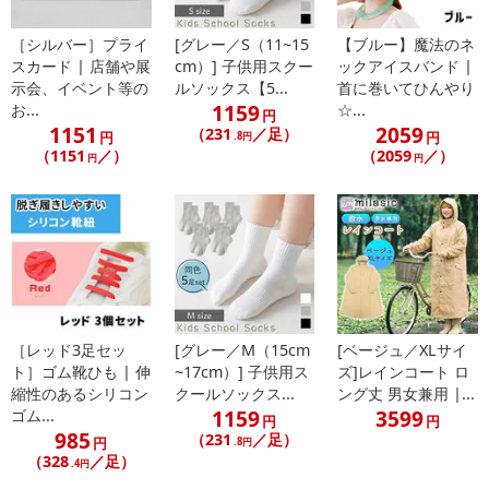
［シルバー］プライ
[グレー／S（11~15
【ブルー】魔法のネ
スカード | 店舗や展
cm）] 子供用スクー
ックアイスバンド |
示会、イベント等の
ルソックス【5...
首に巻いてひんやり
1159
お...
☆...
円
1151
2059
（231
／足）
円
円
.8円
（1151
／）
（2059
／）
円
円
［レッド3足セッ
[グレー／M（15cm
[ベージュ／XLサイ
ト］ゴム靴ひも | 伸
~17cm）] 子供用ス
ズ]レインコート ロ
縮性のあるシリコン
クールソックス...
ング丈 男女兼用 |...
1159
3599
ゴム...
円
円
985
（231
／足）
円
.8円
（328
／足）
.4円