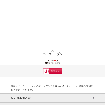
※お支払い方法は、電話料金合算払い、クレジットカード払い、dポ
イントの利用となります。
【発送・お届け・商品について】
※お申込み頂きました商品の同梱、お届けの日時指定はいたしかね
ます。
※お客様のご都合でお受取りいただけない場合、商品の再発送や返
金はいたしかねます。
また、お届け日時のご指定は、お受けできません。宅配業者からの
不在票にてご対応ください。
ページトップへ
※発送予定日は前後する場合がございます。また商品によって発送
日が異なります。
※dショッピングサンプル百貨店よりお届けする商品は、ご利用いた
だいた後のご感想をいただくことを目的としており、転売等は固く
禁じます。
転売等、目的以外での利用が確認された場合は、サービス利用を停
※本サイトでは、おすすめのコンテンツを表示するにあたり、お客様の履歴情
報を利用しています。
止させていただきます。
特定商取引表示
【配送伝票番号について】