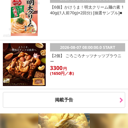
・その他商品仕様：・最大10個まで連結可能です。
【6個】かけうま！明太クリーム麺の素 1
・注意事項：
40g((1人前70g)×2回分) [抽選サンプル]■
※簡易包装になります。
※お申し込みの前に利用規約やQ&Aを一読を頂きましてご納得の
上お申し込みををお願い致します。
※仕様および外観は製品改良のため予告なく変更される場合がご
ざいます。
2026-08-07 08:00:00.0 START
※製造過程によりサイズや色合いなどに若干の差が生じる場合が
【2個】 ごろごろナッツナッツブラウニ
ございます。
ー
※輸入品の為、多少の汚れ、スレがある場合がございます。
3300
円
※商品入荷時期によりパッケージの商品デザインと実際の商品デ
(1650
円
／本)
ザイン・仕様が異なる場合がございます。
※保証はお申込日より1年間となります。サンプル百貨店より発行
される12桁のお問い合せ番号をお控えください。
お客様のお申込み内容が確認でできない場合、保証が受けられ
掲載予告
ない場合ございます。
商品につきましては商品ページ仕様をご確認の上、お申し込み
をお願い致します。