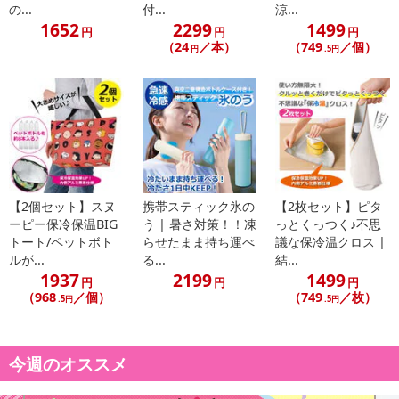
の...
付...
涼...
1652
2299
1499
円
円
円
（24
／本）
（749
／個）
円
.5円
休業日
■
その他共通および商品カテゴリー別注意事項（※必ずご確認くだ
さい）
こちらの情報は
2026-07-09 14:13:35.0
での情報となります。
【2個セット】スヌ
携帯スティック氷の
【2枚セット】ピタ
ーピー保冷保温BIG
う | 暑さ対策！！凍
っとくっつく♪不思
トート/ペットボト
らせたまま持ち運べ
議な保冷温クロス |
ルが...
る...
結...
1937
2199
1499
円
円
円
（968
／個）
（749
／枚）
.5円
.5円
今週のオススメ