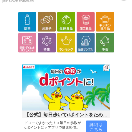
[PR] MOVE FORWARD
【公式】毎日歩いてdポイントをためよ
う！
ドコモでよかった！＜毎日の歩数が
詳細は
dポイントに＞アプリで健康習慣が
こちら