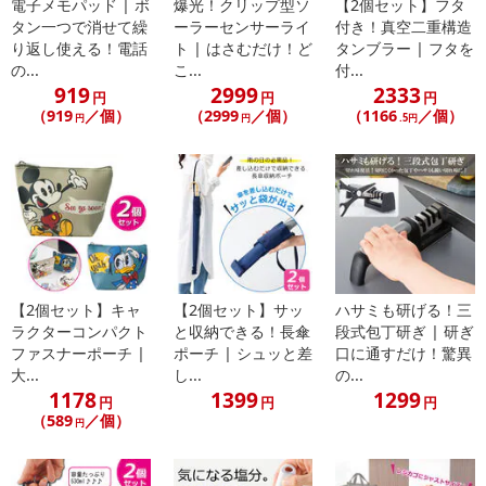
参考の掲載画像や画像内のバーコードなど、お届け商品と多少異な
電子メモパッド | ボ
爆光！クリップ型ソ
【2個セット】フタ
タン一つで消せて繰
ーラーセンサーライ
付き！真空二重構造
る場合がございます。
り返し使える！電話
ト | はさむだけ！ど
タンブラー | フタを
また、[新たな加工食品の原料原産地表示制度]の経過措置期間の終
の...
こ...
付...
了により、商品詳細内に記載の原産国・原材料の表記が旧表記の場
919
2999
2333
円
円
円
合がございます。
（919
／個）
（2999
／個）
（1166
／個）
円
円
.5円
あらかじめご了承いただいた上でお申込みください。なお、本理由
によるお申込み後のキャンセル・返品交換は対応いたしかねます。
【お支払いについて】
※お支払い方法は、電話料金合算払い、クレジットカード払い、dポ
イントがご利用いただけます。
【発送・お届け・商品について】
【2個セット】キャ
【2個セット】サッ
ハサミも研げる！三
※お申込み頂きました商品の同梱、お届けの日時指定はいたしかね
ラクターコンパクト
と収納できる！長傘
段式包丁研ぎ | 研ぎ
ます。
ファスナーポーチ |
ポーチ | シュッと差
口に通すだけ！驚異
大...
し...
の...
※お客様のご都合でお受取りいただけない場合、商品の再発送や返
1178
1399
1299
金はいたしかねます。
円
円
円
（589
／個）
円
また、お届け日時のご指定は、お受けできません。宅配業者からの
不在票にてご対応ください。
※発送予定日は前後する場合がございます。また商品によって発送