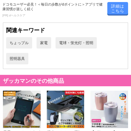
・注意事項：
ドコモユーザー必見！＜毎日の歩数がdポイントに＞アプリで健
詳細は
簡易包装での発送となります。
康習慣が楽しく続く
こちら
入荷の都合により仕様が変わる場合がございます
[PR] dヘルスケア
海外からの輸入品のため、箱にキズやへこみ、汚れが生じる場合
関連キーワード
がございます。予めご了承ください。
商品はモニターによって色合いが異なって見える場合があります
防水ではございいません。
ちょっプル
家電
電球・蛍光灯・照明
注意事項
照明器具
【賞味・消費期限のある商品について】
商品到着時点でのお日持ち期間は、配送日数などにより異なります
ザッカマンのその他商品
のでご了承ください。
【キャンセルについて】
※お申込み後のキャンセルはお受けできません。
記載されている内容を必ずご確認いただき、お届けする商品セット
にご納得いただきましたうえでお申し込みください。
※パッケージ変更や商品リニューアル（成分など含む）等により、