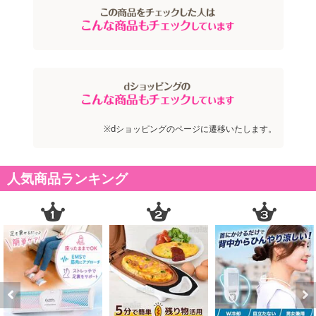
人の気配で自動で点灯！
簡単設置！配線不要！防犯対策・節電に！
玄関・駐車スペース・軒先など色々な所でお役立ち♪
マグネットバーを取り外せば、災害時の懐中電灯代わりにも活躍し
※dショッピングのページに遷移いたします。
ます。
■人の気配で自動で点灯・消灯するLEDセンサーライト
人気商品ランキング
・10灯LEDで驚きの明るさ！
・駐車スペースや、納戸、廊下、軒先、お庭や玄関先など、色々な
所で役立ちます！
・取り付け簡単！両面テープとマグネットでどこでも設置OK！
LEDなので火災の心配も ありません。災害時の明りとしても活躍し
ます！
物置や車庫での作業に照明がほしい…
Previous
Next
停電時など災害時の明かりが心配…