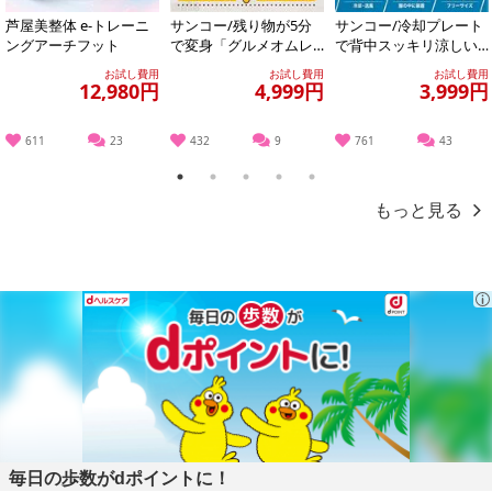
そんなときに大活躍の、人の気配で点灯するLEDセンサーライトで
芦屋美整体 e-トレーニ
サンコー/残り物が5分
サンコー/冷却プレート
す！
ングアーチフット
で変身「グルメオムレ
で背中スッキリ涼しい
ツメーカー」/MEAMKL
「セナクール」 (冷却プ
お試し費用
お試し費用
お試し費用
SWH
レート&送風の...
12,980円
4,999円
3,999円
◎10灯LEDなので明るく防犯にもおすすめ！
◎取り付け簡単で場所も取りません。
611
23
432
9
761
43
◎LEDなので火災の心配もナシ！
◎色んな場所に設置可能。
1
2
3
4
5
◎マグネットバーを取り外せば、災害時の懐中電灯代わりにも活躍
もっと見る
します。
駐車スペースや、納戸、廊下、軒先、お庭や玄関先など…
様々な場所でお役立てください♪
・原産国（最終加工地）：中国
・原材料/材質/素材：ABS・他
・商品サイズ：約19×3×1.6cm
・その他商品仕様：
使用電池：単4電池4本使用(別売り)
付属品：本体・両面テープ付きマグネットバー
毎日の歩数がdポイントに！