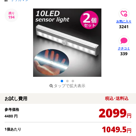
残り
194
3241
339
タップで拡大表示
お試し費用
税込･送料込
2099
参考価格
円
4480
円
1049.5
1個あたり
円