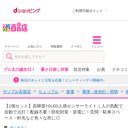
ご利用可能ポイント
マイページ
お気に入り
閲覧履歴
クーポン
メニュー
プル太の誕生日！
暑さ日差し対策
防災特集
お酒
クチコミ
毎日のキレイと元気を応援！ビューティーデー開催中♪
サンプル百貨店
ちょっプル
家電
電球・蛍光灯・照明
【2個セット】高輝度10LED人感センサーライト | 人の気配で
自動で点灯！配線不要！防犯対策・節電に！玄関・駐車スペ
ース・軒先など色々な所に◎
ザッカマン