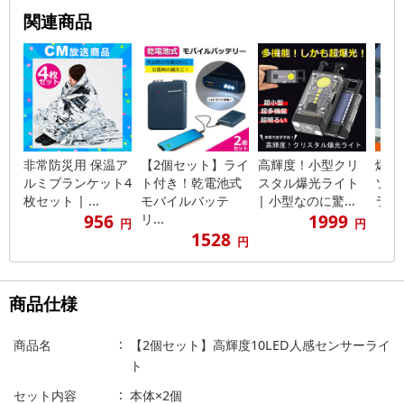
関連商品
非常防災用 保温ア
【2個セット】ライ
高輝度！小型クリ
爆光
ルミブランケット4
ト付き！乾電池式
スタル爆光ライト
ソー
枚セット | ...
モバイルバッテ
| 小型なのに驚...
ライト
956
1999
リ...
円
円
1528
円
商品仕様
商品名
【2個セット】高輝度10LED人感センサーライ
ト
セット内容
本体×2個