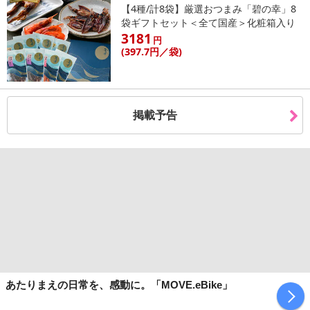
【4種/計8袋】厳選おつまみ「碧の幸」8
袋ギフトセット＜全て国産＞化粧箱入り
3181
円
(397
.7円
／袋)
掲載予告
あたりまえの日常を、感動に。「MOVE.eBike」