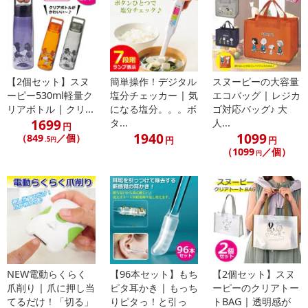
日が異なります。
※dショッピングサンプル百貨店よりお届けする商品は、ご利用いた
だいた後のご感想をいただくことを目的としており、転売等は固く
禁じます。
転売等、目的以外での利用が確認された場合は、サービス利用を停
【2個セット】スヌ
簡単操作！デジタル
スヌーピーの大容量
止させていただきます。
ーピー530ml軽量ク
塩分チェッカー | 気
エコバッグ | レジカ
リアボトル | クリ...
になる塩分。。。ボ
ゴ対応バッグ♪ 大
【配送伝票番号について】
1699
タ...
人...
円
1940
1099
※こちらの商品については商品の発送完了後、
（849
／個）
円
円
.5円
（1099
／個）
配送伝票番号がマイページに表示されない場合もございます。予
円
めご了承ください。
発送日カレンダー
NEW電動らくらく
【96本セット】もち
【2個セット】スヌ
爪削り | 爪に押し当
ピタ耳かき | もっち
ーピーのクリアトー
てるだけ！「切る」
りピタっ！と引っ
トBAG | 透明感が