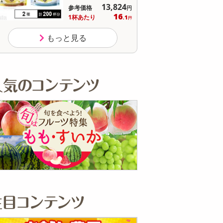
オープン
参考価格
参
537
1個あたり
1個
.5
円
もっと見る