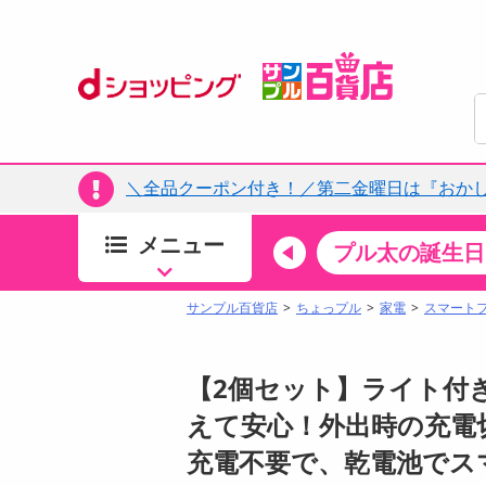
＼全品クーポン付き！／第二金曜日は『おか
メニュー
ちょっプルカテゴリ
キッチン・日用品
食品
プル太の誕生日
すべ
食品・調味料
サンプル百貨店
ちょっプル
家電
スマート
生鮮食品
加工食品
【2個セット】ライト付き
お菓子
えて安心！外出時の充電
アイス・スイーツ
充電不要で、乾電池でス
飲料