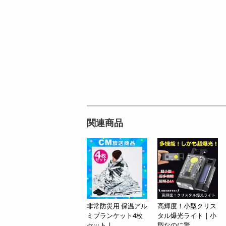
円
9
円
関連商品
非常防災用 保温アル
高輝度！小型クリス
ミブランケット4枚
タル爆光ライト | 小
セット | ...
型なのに驚...