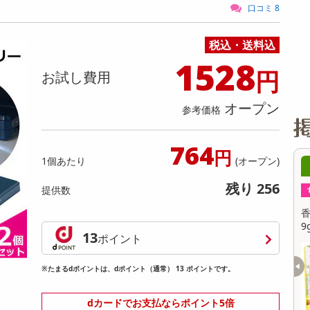
缶詰・瓶詰・ジャム・はちみつ
ミールキット
チョコレート
トクホ
果実酒・梅酒
住居用洗剤
日用品
スポーツサプリメント・ドリンク
チェア・ソファ
財布・小物
パソコン・プリンター・パソコン周辺機器
家具・寝具
口コミ 8
料理の素
ナッツ・ドライフルーツ
栄養ドリンク・エナジードリンク
チューハイ・カクテル
洗剤ギフト
ヘルスケア・衛生用品
健康グッズ
インテリア雑貨
時計
記録メディア・メモリーカード
マタニティ
税込・送料込
乾物・海苔・粉物
ゼリー・プリン
お茶・紅茶（茶葉）
ノンアルコール飲料
その他 洗剤
キッチン雑貨・食器・消耗品
アウトドア・イベント用品・DIY・工具
アクセサリー
その他 ベビー・キッズ・マタニティ
スマートフォン・携帯電話・タブレットアクセ
リー
1528
カレー・シチュー
和菓子
コーヒー(豆・インスタント）
ビール・ワイン・お酒ギフト
調理器具・鍋・包丁
その他 インテリア・家具
ファッション雑貨
電池
円
お試し費用
電球・蛍光灯・照明
オープン
参考価格
AV機器
その他 家電
764
円
1個あたり
(オープン)
8時00分 ～
08月07日08時00分 ～
残り 256
提供数
ちょっプル
4
0
176
11
ッツナッツブラウニー
香るAroma Brew Tea ほうじ茶×カモミール
9g(5包入) / ジャスミン茶×ホワイトリリー 9
13
ポイント
g(5包入)
提供数 998
提供数 481
お試し費用
お試し費用
※たまるdポイントは、dポイント（通常） 13 ポイントです。
3,300
3,201
円
円
dカードでお支払ならポイント5倍