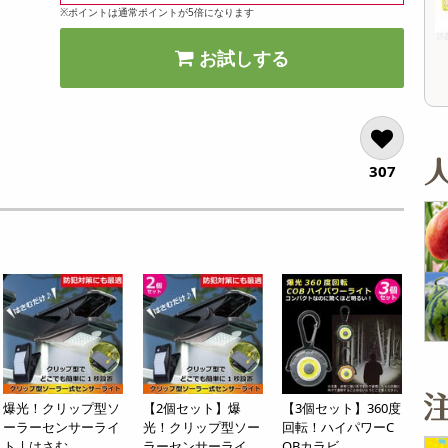
オープン
13,824
※ポイントは通常ポイントが5倍になります
参考価格
参考価格
円
1,650
16
1本あたり
1杯あたり
.1
円
円
お試しする
307
爆光！クリップ型ソ
【2個セット】爆
【3個セット】360度
ーラーセンサーライ
光！クリップ型ソー
回転！ハイパワーC
ト | はさむ...
ラーセンサーライ...
OBカラビ...