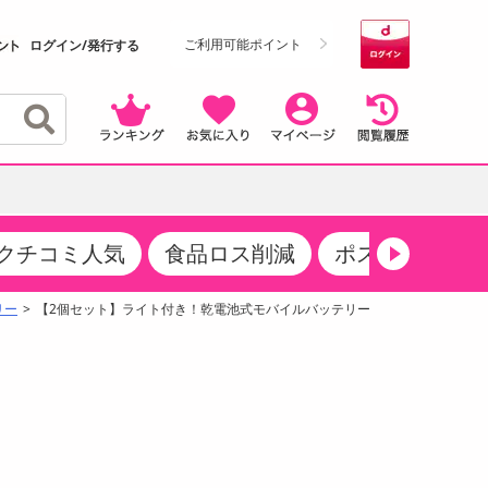
ご利用可能ポイント
ログイン/発行する
クチコミ人気
食品ロス削減
ポストにお届け
クーポン
・サプリメント
品
・収納・寝具
マタニティ
ケア
商品限定クーポン
リー
【2個セット】ライト付き！乾電池式モバイルバッテリー
食品ギフト
おつまみ
ココア・チョコレート飲料
その他 アルコール飲料
弁当箱・水筒・弁当グッズ
下着・ルームウェア
その他 食品
製菓・製パン材料
飲料ギフト
生活雑貨
メンズ
その他 お菓子・スイーツ
その他 飲料
スポーツ・アウトドア用品
ベビー・キッズ
介護用品
レッグウェア