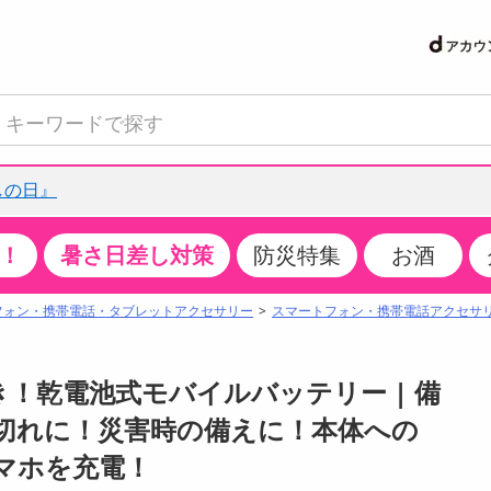
しの日』
！
暑さ日差し対策
防災特集
お酒
て見る
特設コーナー
食品・調味料
生鮮食品
お菓子
アイス・スイーツ
飲料
お酒
洗剤
キッチン・日用品
健康・ダイエット
医薬品・医薬部外
インテリア・家具
ファッション
家電
ベビー・キッズ・
ペット用品
加工食品
ヘアケア・ボディ
ビューティーケア
特集一覧
フォン・携帯電話・タブレットアクセサリー
スマートフォン・携帯電話アクセサ
クチコミで選ばれた人気商品
米・雑穀
肉・肉加工品
スナック菓子
アイスクリーム・シャーベット
水・ミネラルウォーター・炭酸水
ビール・発泡酒・新ジャンル
キッチン・台所用洗剤
掃除用具
健康食品・飲料
第二類医薬品
収納用品
トップス
生活家電
ベビーおむつ・トイレ用品
犬用品
カップ麺・乾麺・パスタ
ヘアケア・スタイリング
スキンケア・基礎化粧品
パン・シリアル・コーンフレーク
魚介類・シーフード・水産加工品
クッキー・クラッカー
ケーキ・スイーツ
お茶・紅茶（ソフトドリンク）
ワイン
洗濯用洗剤・柔軟剤・漂白剤
洗濯用品
ダイエット
指定第二類医薬品
寝具・布団
ボトムス
キッチン家電
授乳グッズ
猫用品
インスタント・レトルト・冷凍食品・惣菜
ボディケア
ベースメイク・メイクアップ・ネイル
！乾電池式モバイルバッテリー | 備
サンプリング
チーズ・ヨーグルト・乳製品・卵
フルーツ・果物・果物加工品
キャンディ・ガム・タブレット
お菓子・スイーツギフト
コーヒー（ソフトドリンク）
日本酒・焼酎
バス・お風呂用洗剤
トイレ・バス用品
サプリメント
第三類医薬品
マット・カーペット・クッション
シューズ
冷房・暖房器具・空調
食事グッズ
その他 ペット用品
ナチュラル・オーガニックコスメ
切れに！災害時の備えに！本体への
抽選サンプル
調味料・ドレッシング・油
野菜・きのこ
せんべい・米菓
果実・野菜・清涼・乳飲料
洋酒・リキュール
トイレ用洗剤
タオル
美容サプリメント・ドリンク
医薬部外品
テーブル・デスク・カウンター
バッグ
美容・健康家電
ベビー用品・雑貨
香水・アロマ
マホを充電！