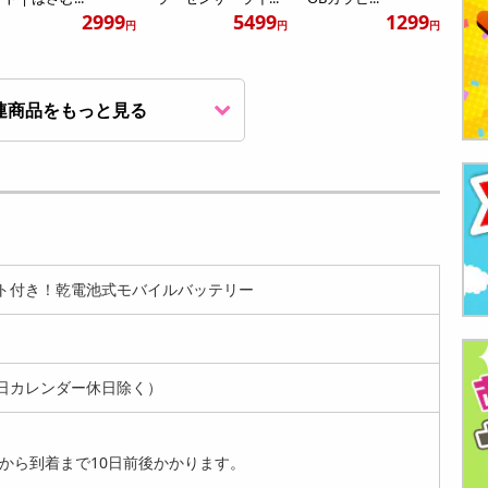
2999
5499
1299
円
円
円
連商品をもっと見る
【2個セット】高輝
警棒型 伸縮LEDズー
【2個セット】衝撃
度10LED人感センサ
ムライト/護身・防
検知タイプ 大音量防
ーライト ...
犯・緊急時...
犯ブザー |...
2099
2399
1999
円
円
円
ト付き！乾電池式モバイルバッテリー
日カレンダー休日除く）
【2個セット】ウル
熊に警告！大音量ベ
から到着まで10日前後かかります。
トラハイパワーCOB
アアラーム（LEDラ