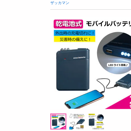
お酒
ザッカマン
洗剤
キッチン・日用品
ヘアケア・ボディケア
ビューティーケア
健康・ダイエット・サプリメント
医薬品・医薬部外品
インテリア・家具・収納・寝具
08月07日07時00分 ～
08月07日0
ファッション
抽選
ちょっプル
3
290
1
家電
g
【6個】かけうま！明太クリーム麺の素 140
【2個】 ごろごろナ
ベビー・キッズ・マタニティ
g((1人前70g)×2回分) [抽選サンプル]■
ペット用品
提供数 5
資格・学習
1,296
参考価格
円
掲載予告