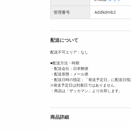
に備える！...
ト | もしも...
1179
1638
円
円
管理番号
Addkdmb2
配送について
配送不可エリア：なし
■配送方法・時期
・配送会社：日本郵便
・配送形態：メール便
・配送日時の指定：「発送予定日」に配送日指
※発送予定日は到着日ではありません。
・商品は「ザッカマン」より出荷します。
商品詳細