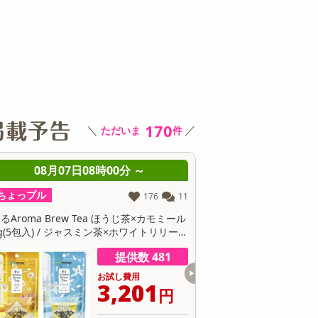
その他 キッチン・日用品
その他 ファッション
サ
170
＼
／
ただいま
件
08月07日08時00分 ～
08月07日08時0
ちょっプル
ちょっプル
0
0
【30個】黄身のしずくバーム（プレーン）
【3種/計12個】黄身が濃
卵にこだわったしっとり食感
身のしずくバーム』3種堪
ン・抹茶・ココア）
提供数 300
お試し費用
お
16,124
6
円