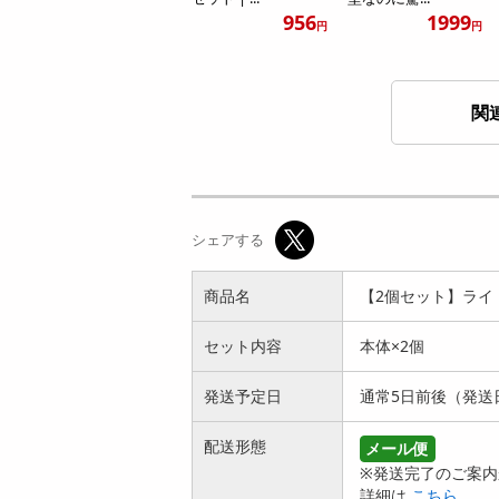
956
1999
円
円
関
【2個セット】長時
長時間点灯！ハイパ
間点灯！ハイパワー
ワーLEDランタンラ
シェアする
LEDランタン...
イト | 最...
2199
1299
円
円
商品名
【2個セット】ライ
セット内容
本体×2個
発送予定日
通常5日前後（発送
配送形態
メール便
ポーチ入り防災7点
【2組セット】ポー
※発送完了のご案内
セット | もしもの時
チ入り防災7点セッ
詳細は
こちら