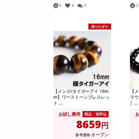
18,144
参考価格
円
円
5
4
0
3
残
残
89
1個あたり
9
.6
円
円
残りわずか
【メンズ/タイガーアイ 16m
【メ
m】ワーストーンブレスレッ
ラウ
ト ...
| ...
お試し費用
税込・送料込
8659
円
オープン
参考価格