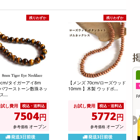
缶詰・瓶詰・ジャム・はちみつ
ミールキット
チョコレート
トクホ
果実酒・梅酒
住居用洗剤
日用品
スポーツサプリメント・ドリンク
チェア・ソファ
財布・小物
パソコン・プリンター・パソコン周辺機器
家具・寝具
料理の素
ナッツ・ドライフルーツ
栄養ドリンク・エナジードリンク
チューハイ・カクテル
洗剤ギフト
ヘルスケア・衛生用品
健康グッズ
インテリア雑貨
時計
記録メディア・メモリーカード
マタニティ
残りわずか
残りわずか
乾物・海苔・粉物
ゼリー・プリン
お茶・紅茶（茶葉）
ノンアルコール飲料
その他 洗剤
キッチン雑貨・食器・消耗品
アウトドア・イベント用品・DIY・工具
アクセサリー
その他 ベビー・キッズ・マタニティ
スマートフォン・携帯電話・タブレットアクセ
リー
カレー・シチュー
和菓子
コーヒー(豆・インスタント）
ビール・ワイン・お酒ギフト
調理器具・鍋・包丁
その他 インテリア・家具
ファッション雑貨
電池
電球・蛍光灯・照明
AV機器
その他 家電
8時00分 ～
08月07日18時00分 ～
0cm/タイガーアイ8m
【メンズ 70cm/ローズウッド
ちょっプル
11
0
1
1
パワーストーン数珠ネッ
10mm 】木製 ウッドボ...
...
ルクタルト〉個売り /
PALDO ビラックシッケZERO 238ml
P
個売り
お試し費用
お試し費用
税込・送料込
税込・送料込
7504
5772
提供数 37
提供数 32
円
円
お試し費用
お試し費用
4,018
3,433
オープン
オープン
参考価格
参考価格
円
円
発送3日前後
発送3日前後