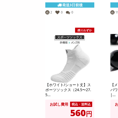
発送3日前後
2
0
0
1
残
残
残りわずか
【ホワイト/ショート丈】ス
【メ
ポーツソックス（24.5〜27.
パワ
5...
|...
お試し費用
税込・送料込
560
円