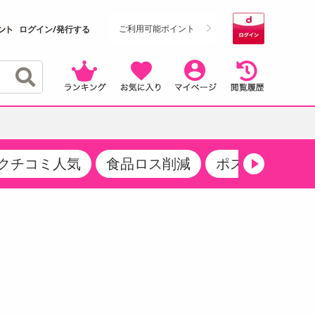
ご利用可能ポイント
ログイン/発行する
クチコミ人気
食品ロス削減
ポストにお届け
クーポン
・サプリメント
品
・収納・寝具
マタニティ
ケア
商品限定クーポン
食品ギフト
おつまみ
ココア・チョコレート飲料
その他 アルコール飲料
弁当箱・水筒・弁当グッズ
下着・ルームウェア
その他 食品
製菓・製パン材料
飲料ギフト
生活雑貨
メンズ
その他 お菓子・スイーツ
その他 飲料
スポーツ・アウトドア用品
ベビー・キッズ
介護用品
レッグウェア