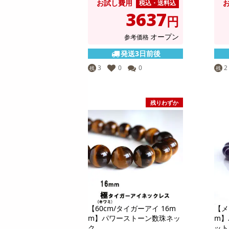
お試し費用
税込・送料込
3637
円
オープン
参考価格
発送3日前後
3
0
0
2
残
残
残りわずか
【60cm/タイガーアイ 16m
【メ
m】パワーストーン数珠ネッ
m】
ク...
ット 