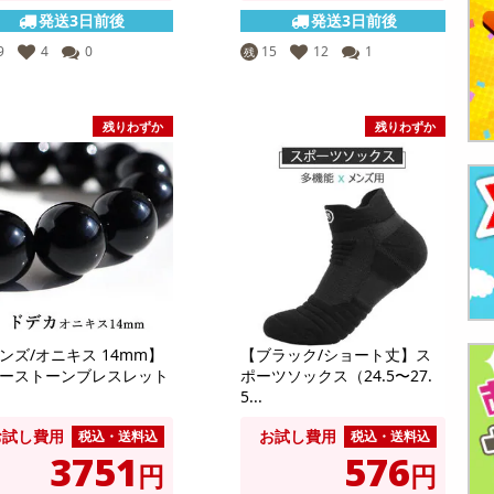
発送3日前後
発送3日前後
9
4
0
15
12
1
残
残りわずか
残りわずか
ンズ/オニキス 14mm】
【ブラック/ショート丈】ス
ーストーンブレスレット
ポーツソックス（24.5〜27.
5...
お試し費用
お試し費用
税込・送料込
税込・送料込
3751
576
円
円