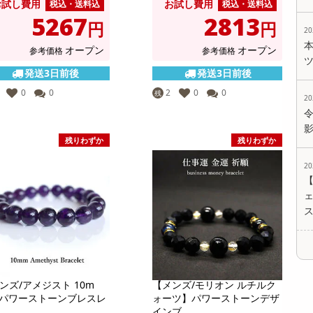
お試し費用
お試し費用
税込・送料込
税込・送料込
5267
2813
円
円
2
オープン
オープン
参考価格
参考価格
発送3日前後
発送3日前後
0
0
2
0
0
残
2
残りわずか
残りわずか
2
ェ
ンズ/アメジスト 10m
【メンズ/モリオン ルチルク
パワーストーンブレスレ
ォーツ】パワーストーンデザ
...
インブ...