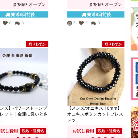
オープン
オープン
参考価格
参考価格
発送3日前後
発送3日前後
0
0
2
3
0
残
残りわずか
残りわずか
ンズ】パワーストーンブ
【メンズ/オニキス 10mm】
レット | 金運に良いとさ
オニキスボタンカットブレス
..
レッ...
お試し費用
お試し費用
税込・送料込
税込・送料込