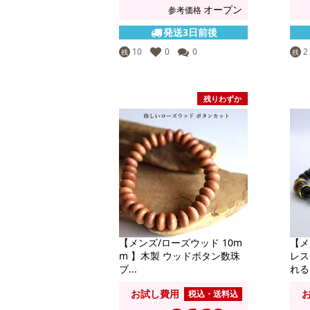
オープン
参考価格
発送3日前後
10
0
0
2
残
残
残りわずか
【メンズ/ローズウッド 10m
【メ
m 】木製 ウッドボタン数珠
レス
ブ...
れる.
お試し費用
税込・送料込