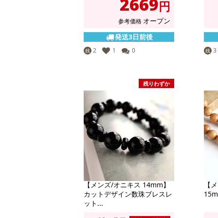
2669
円
オープン
参考価格
発送3日前後
2
1
0
3
残
残
残りわずか
【メンズ/オニキス 14mm】
【メ
カットデザイン数珠ブレスレ
15
ット...