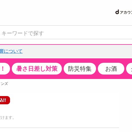
響について
！
暑さ日差し対策
防災特集
お酒
て見る
特設コーナー
食品・調味料
生鮮食品
お菓子
アイス・スイーツ
飲料
お酒
洗剤
キッチン・日用品
健康・ダイエット
医薬品・医薬部外
インテリア・家具
ファッション
家電
ベビー・キッズ・
ペット用品
加工食品
ヘアケア・ボディ
ビューティーケア
特集一覧
メンズ
クチコミで選ばれた人気商品
米・雑穀
肉・肉加工品
スナック菓子
アイスクリーム・シャーベット
水・ミネラルウォーター・炭酸水
ビール・発泡酒・新ジャンル
キッチン・台所用洗剤
掃除用具
健康食品・飲料
第二類医薬品
収納用品
トップス
生活家電
ベビーおむつ・トイレ用品
犬用品
カップ麺・乾麺・パスタ
ヘアケア・スタイリング
スキンケア・基礎化粧品
パン・シリアル・コーンフレーク
魚介類・シーフード・水産加工品
クッキー・クラッカー
ケーキ・スイーツ
お茶・紅茶（ソフトドリンク）
ワイン
洗濯用洗剤・柔軟剤・漂白剤
洗濯用品
ダイエット
指定第二類医薬品
寝具・布団
ボトムス
キッチン家電
授乳グッズ
猫用品
インスタント・レトルト・冷凍食品・惣菜
ボディケア
ベースメイク・メイクアップ・ネイル
サンプリング
チーズ・ヨーグルト・乳製品・卵
フルーツ・果物・果物加工品
キャンディ・ガム・タブレット
お菓子・スイーツギフト
コーヒー（ソフトドリンク）
日本酒・焼酎
バス・お風呂用洗剤
トイレ・バス用品
サプリメント
第三類医薬品
マット・カーペット・クッション
シューズ
冷房・暖房器具・空調
食事グッズ
その他 ペット用品
ナチュラル・オーガニックコスメ
だけます。
抽選サンプル
調味料・ドレッシング・油
野菜・きのこ
せんべい・米菓
果実・野菜・清涼・乳飲料
洋酒・リキュール
トイレ用洗剤
タオル
美容サプリメント・ドリンク
医薬部外品
テーブル・デスク・カウンター
バッグ
美容・健康家電
ベビー用品・雑貨
香水・アロマ