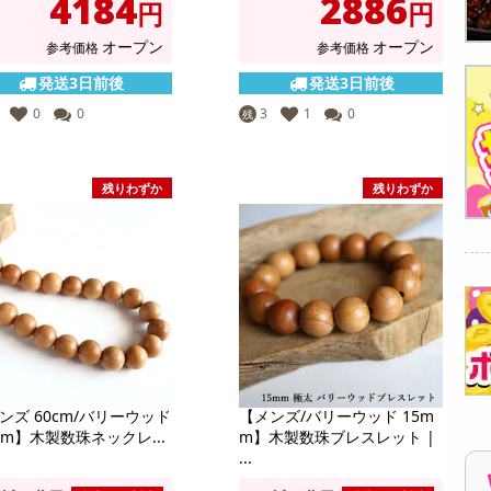
4184
2886
円
円
オープン
オープン
参考価格
参考価格
発送3日前後
発送3日前後
0
0
3
1
0
残
残りわずか
残りわずか
ンズ 60cm/バリーウッド
【メンズ/バリーウッド 15m
mm】木製数珠ネックレ...
m】木製数珠ブレスレット |
...