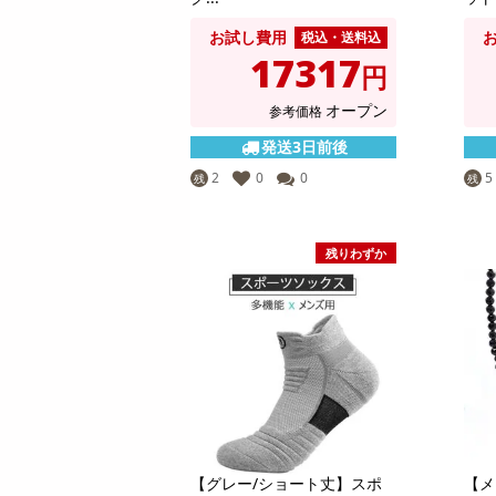
お試し費用
税込・送料込
17317
円
オープン
参考価格
発送3日前後
2
0
0
5
残
残
残りわずか
【グレー/ショート丈】スポ
【メ