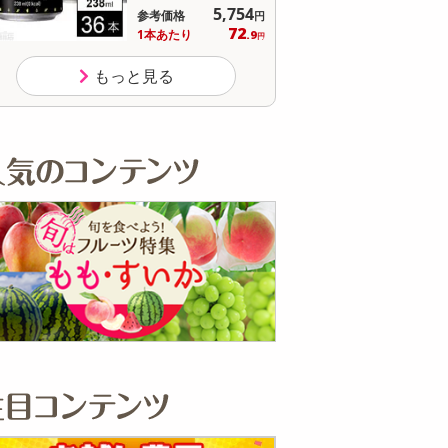
5,754
参考価格
参
円
72
1本あたり
1個
.9
円
もっと見る