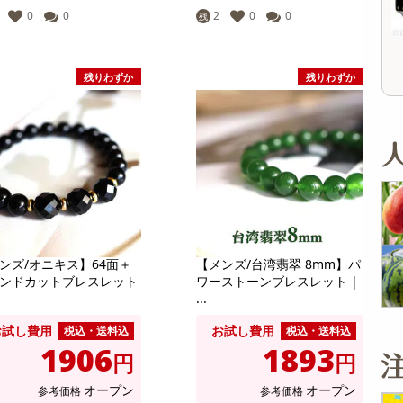
4,536
7,672
参考価格
参考価格
円
円
0
0
2
0
0
残
134
71
1個あたり
1本あたり
.6
円
円
残りわずか
残りわずか
ンズ/オニキス】64面＋
【メンズ/台湾翡翠 8mm】パ
ンドカットブレスレット
ワーストーンブレスレット |
...
お試し費用
お試し費用
税込・送料込
税込・送料込
1906
1893
円
円
オープン
オープン
参考価格
参考価格