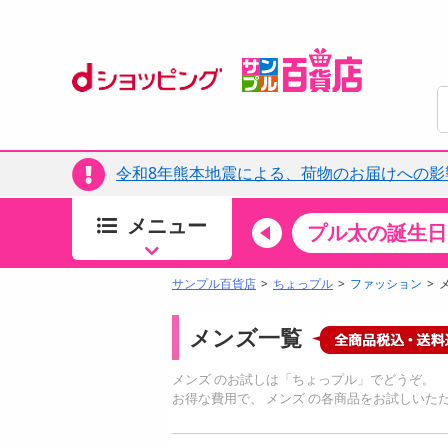
令和8年熊本地震による、荷物のお届けへの影
メニュー
ちょっプルカテゴリ
キッチン・日用品
食品
プル太の誕生日
すべ
食品・調味料
サンプル百貨店
ちょっプル
ファッション
生鮮食品
メンズ一覧
加工食品
お菓子
メンズ のお試しは「ちょっプル」でどうぞ。
アイス・スイーツ
お得な費用で、 メンズ の各商品をお試しいた
飲料