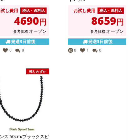
お試し費用
お試し費用
税込・送料込
税込・送料込
4690
8659
円
円
オープン
オープン
参考価格
参考価格
発送3日前後
発送3日前後
0
0
8
1
0
残
残りわずか
ンズ 50cm/ブラックスピ