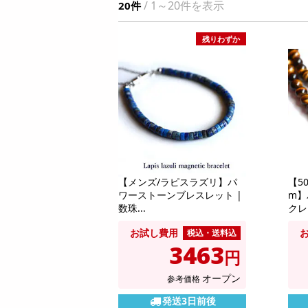
/ 1～20件を表示
20件
お酒
洗剤
残りわずか
キッチン・日用品
ヘアケア・ボディケア
ビューティーケア
健康・ダイエット・サプリメント
医薬品・医薬部外品
インテリア・家具・収納・寝具
08月07日18時00分 ～
08月07日1
ファッション
【メンズ/ラピスラズリ】パ
【5
ちょっプル
ちょっプル
0
23
0
ワーストーンブレスレット |
m】
家電
数珠...
クレス
チョコパイ〈いちごミルクタルト〉個売り /
チョコパイ〈いちごミ
ベビー・キッズ・マタニティ
〈ティラミスタルト〉個売り
〈ティラミスタルト〉
お試し費用
税込・送料込
ペット用品
3463
提供数 42
円
資格・学習
お試し費用
10,744
オープン
参考価格
円
掲載予告
発送3日前後