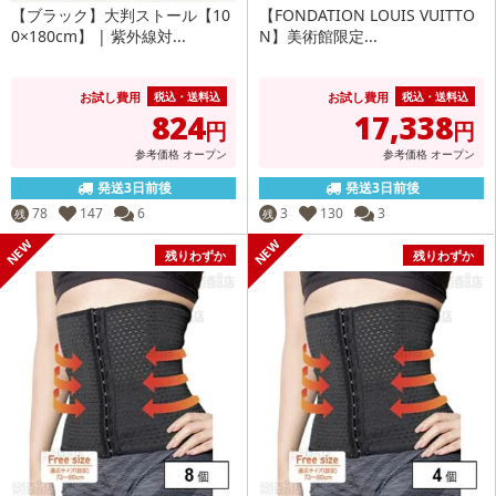
【ブラック】大判ストール【10
【FONDATION LOUIS VUITTO
0×180cm】 | 紫外線対...
N】美術館限定...
お試し費用
お試し費用
税込・送料込
税込・送料込
824
17,338
円
円
参考価格
オープン
参考価格
オープン
発送3日前後
発送3日前後
78
147
6
3
130
3
残
残
残りわずか
残りわずか