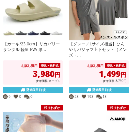
【カーキ/23.0cm】リカバリー
【グレー／Lサイズ相当】ひん
サンダル 軽量 EVA 厚...
やりパジャマ上下セット（メン
ズ・...
お試し費用
お試し費用
税込・送料込
税込・送料込
3,980
1,499
円
円
参考価格
オープン
参考価格
3,790
円
発送3日前後
発送5日前後
9
0
0
23
193
13
残
残
残りわずか
残りわずか