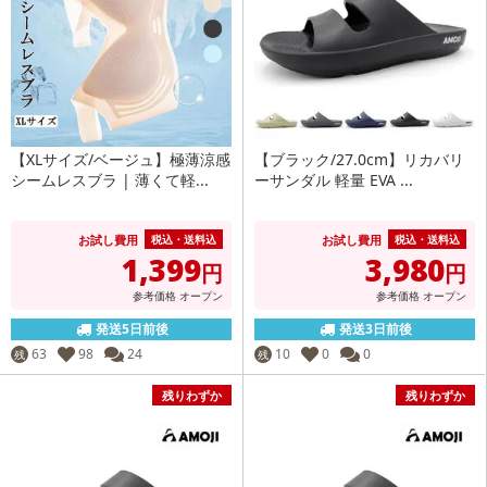
【XLサイズ/ベージュ】極薄涼感
【ブラック/27.0cm】リカバリ
シームレスブラ | 薄くて軽...
ーサンダル 軽量 EVA ...
お試し費用
お試し費用
税込・送料込
税込・送料込
1,399
3,980
円
円
参考価格
オープン
参考価格
オープン
発送5日前後
発送3日前後
63
98
24
10
0
0
残
残
残りわずか
残りわずか