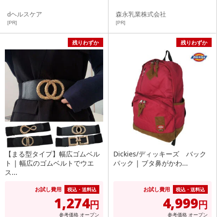
dヘルスケア
森永乳業株式会社
[PR]
[PR]
残りわずか
残りわずか
【まる型タイプ】幅広ゴムベル
Dickies/ディッキーズ バック
ト | 幅広のゴムベルトでウエ
パック | ブタ鼻がかわ...
ス...
お試し費用
お試し費用
税込・送料込
税込・送料込
1,274
4,999
円
円
参考価格
オープン
参考価格
オープン