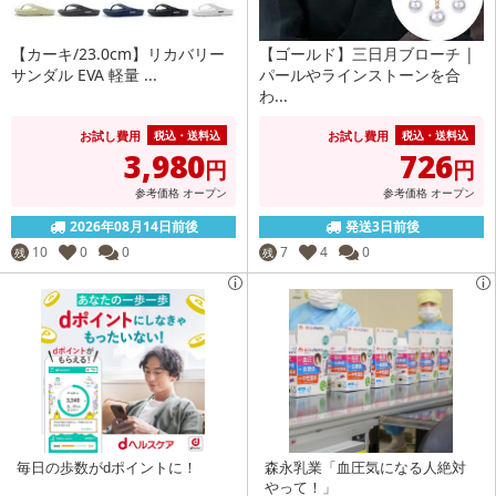
【カーキ/23.0cm】リカバリー
【ゴールド】三日月ブローチ |
サンダル EVA 軽量 ...
パールやラインストーンを合
わ...
お試し費用
お試し費用
税込・送料込
税込・送料込
3,980
726
円
円
参考価格
オープン
参考価格
オープン
2026年08月14日前後
発送3日前後
10
0
0
7
4
0
残
残
毎日の歩数がdポイントに！
森永乳業「血圧気になる人絶対
やって！」