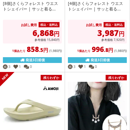
[8個]さくらフォレスト ウエス
[4個]さくらフォレスト ウエス
トシェイパー | サッと着る...
トシェイパー | サッと着る...
お試し費用
お試し費用
税込・送料込
税込・送料込
6,868
3,987
円
円
参考価格
15,840
円
参考価格
7,920
円
858
996
.5円
.8円
1個あたり
(1,980
円
)
1個あたり
(1,980
円
)
発送3日前後
発送3日前後
3
1
0
3
1
0
残
残
残りわずか
残りわずか