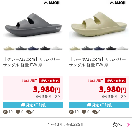
【グレー/23.0cm】リカバリー
【カーキ/28.0cm】リカバリー
サンダル 軽量 EVA 厚...
サンダル 軽量 EVA 厚...
お試し費用
お試し費用
税込・送料込
税込・送料込
3,980
3,980
円
円
参考価格
オープン
参考価格
オープン
発送3日前後
発送3日前後
10
0
0
10
0
0
残
残
次へ
1～40
3,385