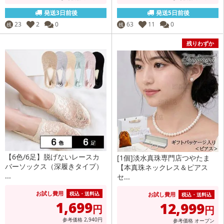
発送3日前後
発送5日前後
23
2
0
63
11
0
残
残
残りわずか
【6色/6足】脱げないレースカ
[1個]淡水真珠専門店つやたま
バーソックス（深履きタイプ）
【本真珠ネックレス＆ピアス
...
セ...
お試し費用
税込・送料込
お試し費用
税込・送料込
1,699
12,999
円
円
参考価格
2,940
円
参考価格
オープン