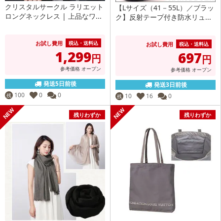
クリスタルサークル ラリエット
【Lサイズ（41－55L）／ブラッ
ロングネックレス | 上品なワ...
ク】反射テープ付き防水リュ...
お試し費用
税込・送料込
お試し費用
税込・送料込
1,299
697
円
円
参考価格
オープン
参考価格
オープン
発送5日前後
発送3日前後
100
0
0
残
10
16
0
残
残りわずか
残りわずか