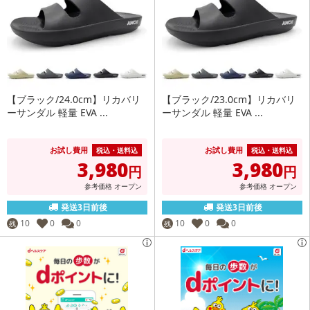
【ブラック/24.0cm】リカバリ
【ブラック/23.0cm】リカバリ
ーサンダル 軽量 EVA ...
ーサンダル 軽量 EVA ...
お試し費用
お試し費用
税込・送料込
税込・送料込
3,980
3,980
円
円
参考価格
オープン
参考価格
オープン
発送3日前後
発送3日前後
10
0
0
10
0
0
残
残