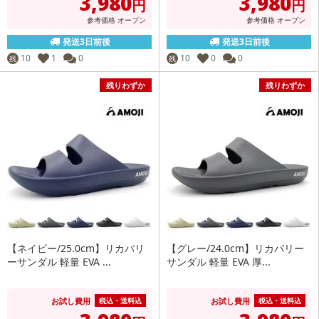
3,980
3,980
円
円
参考価格
オープン
参考価格
オープン
発送3日前後
発送3日前後
10
1
0
10
0
0
残
残
残りわずか
残りわずか
【ネイビー/25.0cm】リカバリ
【グレー/24.0cm】リカバリー
ーサンダル 軽量 EVA ...
サンダル 軽量 EVA 厚...
お試し費用
お試し費用
税込・送料込
税込・送料込