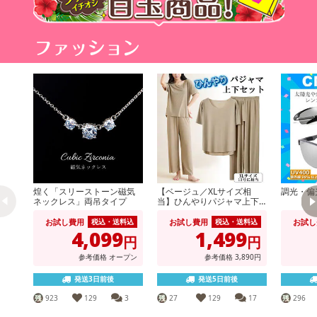
煌く「スリーストーン磁気
【ベージュ／XLサイズ相
調光・偏
ネックレス」両吊タイプ
当】ひんやりパジャマ上下
セット
お試し費用
お試し費用
お試し
税込・送料込
税込・送料込
4,099
1,499
円
円
参考価格
オープン
参考価格
3,890円
発送3日前後
発送5日前後
923
129
3
27
129
17
296