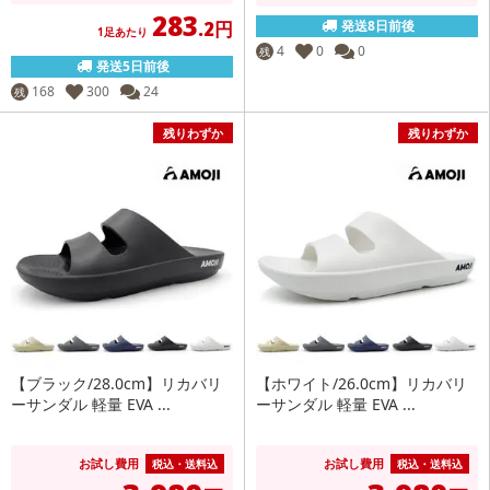
283
.2円
発送8日前後
1足あたり
4
0
0
残
発送5日前後
168
300
24
残
残りわずか
残りわずか
【ブラック/28.0cm】リカバリ
【ホワイト/26.0cm】リカバリ
ーサンダル 軽量 EVA ...
ーサンダル 軽量 EVA ...
お試し費用
お試し費用
税込・送料込
税込・送料込