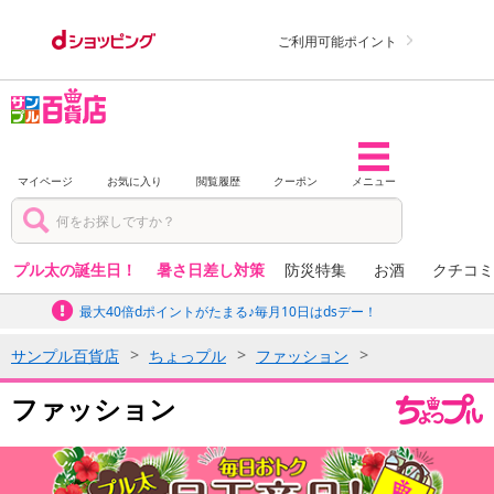
ご利用可能ポイント
マイページ
お気に入り
閲覧履歴
クーポン
メニュー
プル太の誕生日！
暑さ日差し対策
防災特集
お酒
クチコミ
最大40倍dポイントがたまる♪毎月10日はdsデー！
サンプル百貨店
ちょっプル
ファッション
ファッション