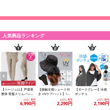
人気商品ランキング
Previous
Next
【ベージュLL】芦屋美
【接触冷感シェード付
【ダークグレー】冷感
整体 骨盤スリムパンツ
き UVケアハット】<ブ
ポンチョ
エアリー
ラック >あご紐つきのお
お試し費用
お試し費用
お試し費用
6,990円
2,290円
2,190円
しゃれなツバ...