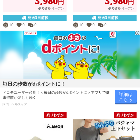
3,980
3,980
円
円
参考価格
オープン
参考価格
オープン
発送3日前後
発送3日前後
10
0
0
10
0
0
残
残
毎日の歩数がdポイントに！
ドコモユーザー必見！＜毎日の歩数がdポイントに＞アプリで健
詳細は
康習慣が楽しく続く
こちら
[PR] dヘルスケア
残りわずか
残りわずか