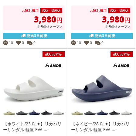
お試し費用
お試し費用
税込・送料込
税込・送料込
3,980
3,980
円
円
参考価格
オープン
参考価格
オープン
発送3日前後
発送3日前後
10
0
0
10
0
0
残
残
残りわずか
残りわずか
【ホワイト/23.0cm】リカバリ
【ネイビー/28.0cm】リカバリ
ーサンダル 軽量 EVA ...
ーサンダル 軽量 EVA ...