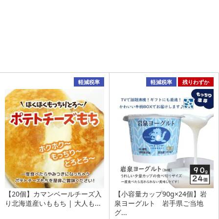
軽減税率
軽減税率
残りわずか
【20個】カマンベールチーズ入
【小容量カップ90g×24個】岩
り北海道産いももち | 大人も...
泉ヨーグルト 岩手県ご当地
グ...