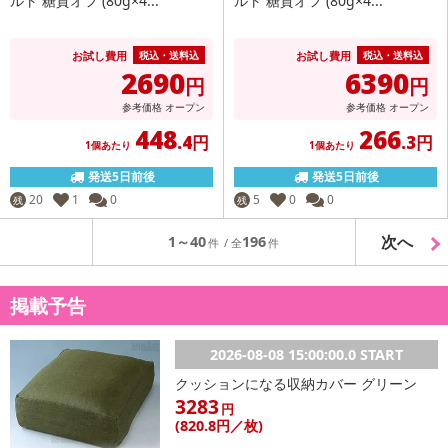
ルト 糖質オフ (80g×4...
ルト 糖質オフ (80g×4...
お試し費用
お試し費用
税込・送料込
税込・送料込
2690
6390
円
円
参考価格
オープン
参考価格
オープン
448
266
.4円
.3円
1個あたり
1個あたり
発送5日前後
発送5日前後
20
1
0
5
0
0
残
残
次へ
1～40
196
掲載予告
2026-08-08 15:00:00.0 START
クッションになる収納カバー グリーン
3283
円
(820
.8円
／枚)