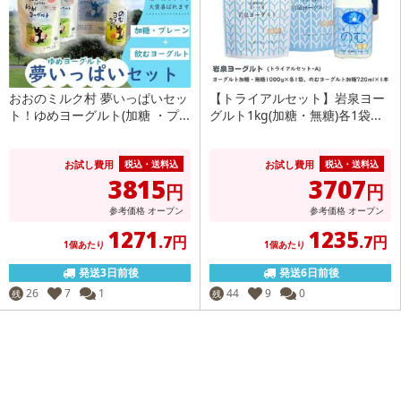
おおのミルク村 夢いっぱいセッ
【トライアルセット】岩泉ヨー
ト！ゆめヨーグルト(加糖 ・プ...
グルト1kg(加糖・無糖)各1袋...
お試し費用
お試し費用
税込・送料込
税込・送料込
3815
3707
円
円
参考価格
オープン
参考価格
オープン
1271
1235
.7円
.7円
1個あたり
1個あたり
発送3日前後
発送6日前後
26
7
1
44
9
0
残
残