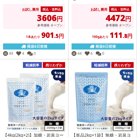
お試し費用
お試し費用
税込・送料込
税込・送料込
3606
4472
円
円
参考価格
オープン
参考価格
オープン
901
111
.5円
.8円
1本あたり
100gあたり
発送6日前後
発送6日前後
49
4
0
44
6
0
残
残
軽減税率
残りわずか
軽減税率
残りわずか
【4kg(2kg×2)】加糖・岩泉ヨー
【単品2kg×1袋】無糖・岩泉ヨ