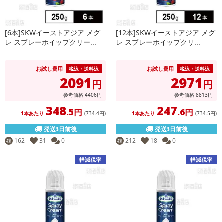
[6本]SKWイーストアジア メグ
[12本]SKWイーストアジア メグ
レ スプレーホイップクリー...
レ スプレーホイップクリ...
お試し費用
お試し費用
税込・送料込
税込・送料込
2091
2971
円
円
参考価格
4406
円
参考価格
8813
円
348
247
.5円
.6円
1本あたり
(734
.4円
)
1本あたり
(734
.5円
)
発送3日前後
発送3日前後
162
31
0
212
18
0
残
残
軽減税率
軽減税率