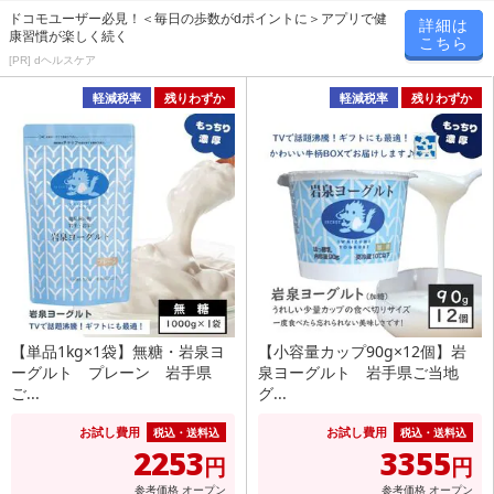
ドコモユーザー必見！＜毎日の歩数がdポイントに＞アプリで健
詳細は
康習慣が楽しく続く
こちら
[PR] dヘルスケア
軽減税率
残りわずか
軽減税率
残りわずか
【単品1kg×1袋】無糖・岩泉ヨ
【小容量カップ90g×12個】岩
ーグルト プレーン 岩手県
泉ヨーグルト 岩手県ご当地
ご...
グ...
お試し費用
お試し費用
税込・送料込
税込・送料込
2253
3355
円
円
参考価格
オープン
参考価格
オープン