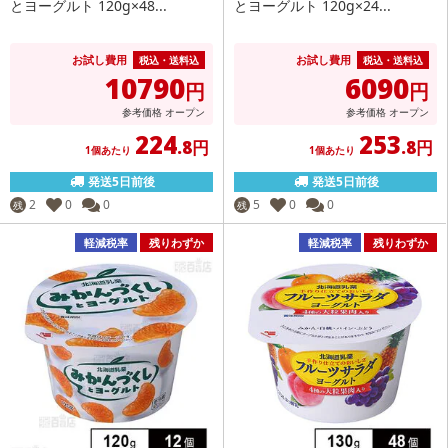
とヨーグルト 120g×48...
とヨーグルト 120g×24...
お試し費用
お試し費用
税込・送料込
税込・送料込
10790
6090
円
円
参考価格
オープン
参考価格
オープン
224
253
.8円
.8円
1個あたり
1個あたり
発送5日前後
発送5日前後
2
0
0
5
0
0
残
残
軽減税率
残りわずか
軽減税率
残りわずか