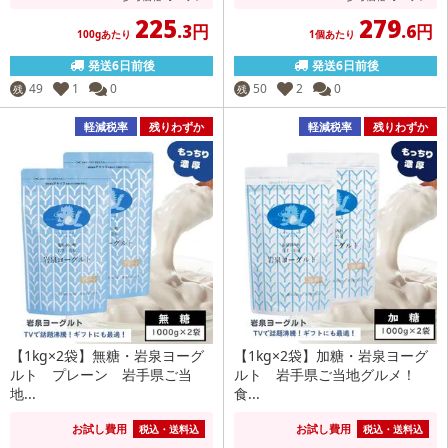
225
279
.3円
.6円
100gあたり
1個あたり
発送6日前後
発送6日前後
49
1
0
50
2
0
残
残
軽減税率
残りわずか
軽減税率
残りわずか
【1kg×2袋】無糖・岩泉ヨーグ
【1kg×2袋】加糖・岩泉ヨーグ
ルト プレーン 岩手県ご当
ルト 岩手県ご当地グルメ！
地...
食...
お試し費用
お試し費用
税込・送料込
税込・送料込