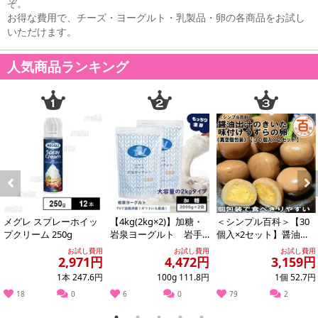
ぞ。
お得な費用で、チーズ・ヨーグルト・乳製品・卵の各商品をお試し
いただけます。
人気商品ランキング
Previous
Next
メグレ スプレーホイッ
【4kg(2kg×2)】加糖・
＜シンプル百科＞【30
プクリーム 250g
岩泉ヨーグルト 岩手
個入×2セット】醤油出
県ご当地グルメ！食感
汁のきいた味付けうず
お試し費用
お試し費用
お試し費用
2,971円
4,472円
3,159円
やみつき！...
らの卵《真空個包...
1本 247.6円
100g 111.8円
1個 52.7円
18
0
6
0
79
2