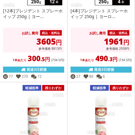
[12本]プレジデント スプレーホ
[4本]プレジデント スプレーホ
イップ 250g | ヨー...
イップ 250g | ヨーロ...
お試し費用
お試し費用
税込・送料込
税込・送料込
3605
1961
円
円
参考価格
8813
円
参考価格
2938
円
300
490
.5円
.3円
1本あたり
(734
.5円
)
1本あたり
(734
.5円
)
発送3日前後
発送3日前後
77
270
72
27
80
6
残
残
軽減税率
残りわずか
軽減税率
残りわずか