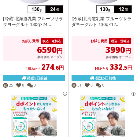
[冷蔵]北海道乳業 フルーツサラ
[冷蔵]北海道乳業 フルーツサラ
ダヨーグルト 130g×24...
ダヨーグルト 130g×12...
お試し費用
お試し費用
税込・送料込
税込・送料込
6590
3990
円
円
参考価格
オープン
参考価格
オープン
274
332
.6円
.5円
1個あたり
1個あたり
発送5日前後
発送5日前後
25
0
0
51
0
0
残
残