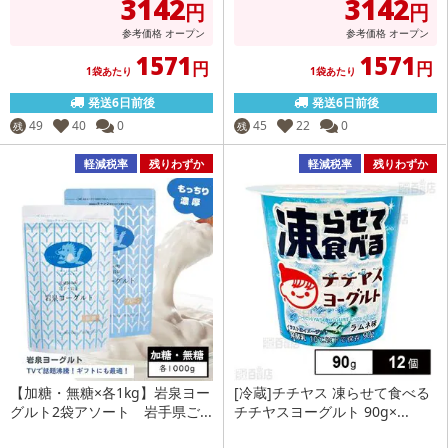
3142
3142
円
円
参考価格
オープン
参考価格
オープン
1571
1571
円
円
1袋あたり
1袋あたり
発送6日前後
発送6日前後
49
40
0
45
22
0
残
残
軽減税率
残りわずか
軽減税率
残りわずか
【加糖・無糖×各1kg】岩泉ヨー
[冷蔵]チチヤス 凍らせて食べる
グルト2袋アソート 岩手県ご...
チチヤスヨーグルト 90g×...