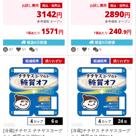
お試し費用
お試し費用
税込・送料込
税込・送料込
3142
2890
円
円
参考価格
オープン
参考価格
オープン
1571
240
円
.9円
1袋あたり
1個あたり
発送6日前後
発送5日前後
47
51
0
1
1
0
残
残
軽減税率
残りわずか
軽減税率
残りわずか
[冷蔵]チチヤス チチヤスヨーグ
[冷蔵]チチヤス チチヤスヨーグ