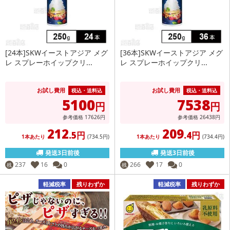
[24本]SKWイーストアジア メグ
[36本]SKWイーストアジア メグ
レ スプレーホイップクリ...
レ スプレーホイップクリ...
お試し費用
お試し費用
税込・送料込
税込・送料込
5100
7538
円
円
参考価格
17626
円
参考価格
26438
円
212
209
.5円
.4円
1本あたり
(734
.5円
)
1本あたり
(734
.4円
)
発送3日前後
発送3日前後
237
16
0
266
17
0
残
残
軽減税率
残りわずか
軽減税率
残りわずか