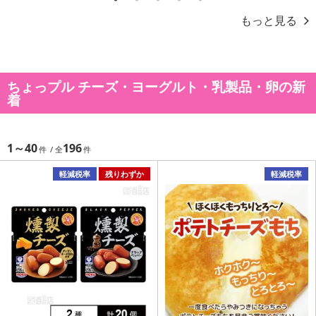
1
2
3
4
5
もっと見る
ちょっプル チーズ・ヨーグルト・乳製品・卵の新
着
1～40
196
軽減税率
残りわずか
軽減税率