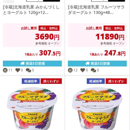
[冷蔵]北海道乳業 みかんづくし
[冷蔵]北海道乳業 フルーツサラ
とヨーグルト 120g×12...
ダヨーグルト 130g×48...
お試し費用
お試し費用
税込・送料込
税込・送料込
3690
11890
円
円
参考価格
オープン
参考価格
オープン
307
247
.5円
.8円
1個あたり
1個あたり
発送5日前後
発送5日前後
11
0
0
12
0
0
残
残
軽減税率
残りわずか
軽減税率
残りわずか