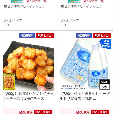
毎日の歩数がdポイントに！
毎日の歩数がdポイントに！
dヘルスケア
dヘルスケア
[PR]
[PR]
軽減税率
残りわずか
軽減税率
残りわずか
【200g】北海道ひとくち焼チェ
【720ml×6本】岩泉のむヨーグ
ダーチーズ | 3種のチーズ...
ルト (加糖) 岩泉乳業 ...
お試し費用
お試し費用
税込・送料込
税込・送料込