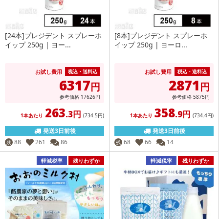
[24本]プレジデント スプレーホ
[8本]プレジデント スプレーホ
イップ 250g | ヨー...
イップ 250g | ヨーロ...
お試し費用
お試し費用
税込・送料込
税込・送料込
6317
2871
円
円
参考価格
17626
円
参考価格
5875
円
263
358
.3円
.9円
1本あたり
(734
.5円
)
1本あたり
(734
.4円
)
発送3日前後
発送3日前後
88
261
86
68
66
14
残
残
軽減税率
残りわずか
軽減税率
残りわずか