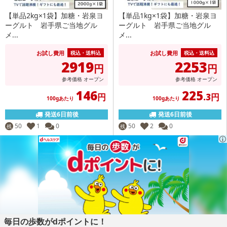
【単品2kg×1袋】加糖・岩泉ヨ
【単品1kg×1袋】加糖・岩泉ヨ
ーグルト 岩手県ご当地グル
ーグルト 岩手県ご当地グル
メ...
メ...
お試し費用
お試し費用
税込・送料込
税込・送料込
2919
2253
円
円
参考価格
オープン
参考価格
オープン
146
225
円
.3円
100gあたり
100gあたり
発送6日前後
発送6日前後
50
1
0
50
2
0
残
残
毎日の歩数がdポイントに！