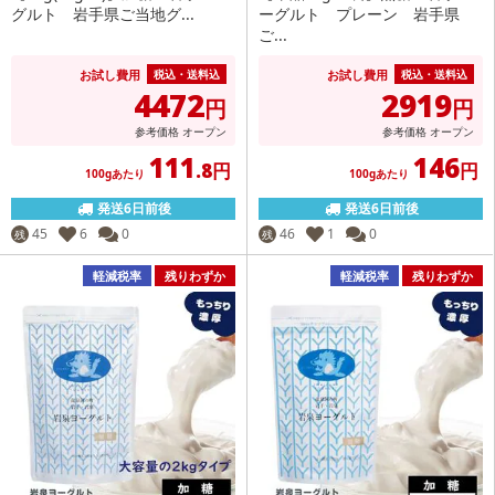
グルト 岩手県ご当地グ...
ーグルト プレーン 岩手県
ご...
お試し費用
お試し費用
税込・送料込
税込・送料込
4472
2919
円
円
参考価格
オープン
参考価格
オープン
111
146
.8円
円
100gあたり
100gあたり
発送6日前後
発送6日前後
45
6
0
46
1
0
残
残
軽減税率
残りわずか
軽減税率
残りわずか