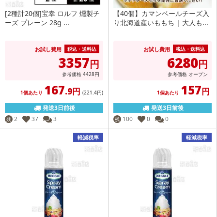
[2種計20個]宝幸 ロルフ 燻製チ
【40個】カマンベールチーズ入
ーズ プレーン 28g ...
り北海道産いももち | 大人も...
お試し費用
お試し費用
税込・送料込
税込・送料込
3357
6280
円
円
参考価格
4428
円
参考価格
オープン
167
157
.9円
円
1個あたり
(221
.4円
)
1個あたり
発送3日前後
発送3日前後
2
37
3
100
0
0
残
残
軽減税率
軽減税率