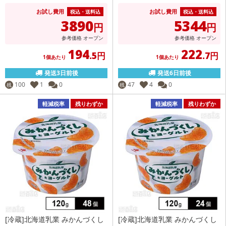
お試し費用
お試し費用
税込・送料込
税込・送料込
3890
5344
円
円
参考価格
オープン
参考価格
オープン
194
222
.5円
.7円
1個あたり
1個あたり
発送3日前後
発送6日前後
100
1
0
47
4
0
残
残
軽減税率
残りわずか
軽減税率
残りわずか
[冷蔵]北海道乳業 みかんづくし
[冷蔵]北海道乳業 みかんづくし