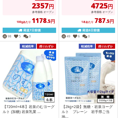
2357
4725
円
円
参考価格
オープン
参考価格
オープン
1178
787
.5円
.5円
100gあたり
1本あたり
発送7日前後
発送6日前後
98
5
0
49
6
0
残
残
軽減税率
残りわずか
軽減税率
残りわずか
【720ml×4本】岩泉のむヨーグ
【2kg×2袋】無糖・岩泉ヨーグ
ルト (加糖) 岩泉乳業 ...
ルト プレーン 岩手県ご当
地...