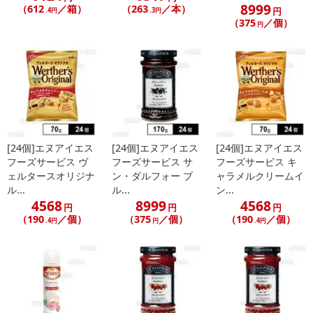
8999
（612
／箱）
（263
／本）
円
.4円
.3円
（375
／個）
円
[24個]エヌアイエス
[24個]エヌアイエス
[24個]エヌアイエス
フーズサービス ヴ
フーズサービス サ
フーズサービス キ
ェルタースオリジナ
ン・ダルフォー ブ
ャラメルクリームイ
ル...
ル...
ン...
4568
8999
4568
円
円
円
（190
／個）
（375
／個）
（190
／個）
.4円
円
.4円