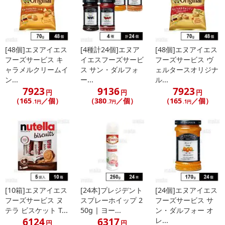
[48個]エヌアイエス
[4種計24個]エヌア
[48個]エヌアイエス
フーズサービス キ
イエスフーズサービ
フーズサービス ヴ
ャラメルクリームイ
ス サン・ダルフォ
ェルタースオリジナ
ン...
ー...
ル...
7923
9136
7923
円
円
円
（165
／個）
（380
／個）
（165
／個）
.1円
.7円
.1円
[10箱]エヌアイエス
[24本]プレジデント
[24個]エヌアイエス
フーズサービス ヌ
スプレーホイップ 2
フーズサービス サ
テラ ビスケット T...
50g | ヨー...
ン・ダルフォー オ
6124
6317
レ...
円
円