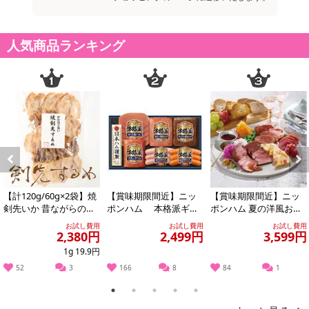
【キャンセルについて】
人気商品ランキング
※お申込み後のキャンセルはお受けできません。
記載されている内容を必ずご確認いただき、お届けする商品セット
にご納得いただきましたうえでお申し込みください。
※パッケージ変更や商品リニューアル(成分など含む)等により、参考
の掲載画像や画像内のバーコードなど、お届け商品と多少異なる場
合がございます。
また、[新たな加工食品の原料原産地表示制度]の経過措置期間の終
了により、商品詳細内に記載の原産国・原材料の表記が旧表記の場
合がございます。
Previous
Next
あらかじめご了承いただいた上でお申込みください。なお、本理由
【計120g/60g×2袋】焼
【賞味期限間近】ニッ
【賞味期限間近】ニッ
によるお申込み後のキャンセル・返品交換は対応いたしかねます。
剣先いか 昔ながらのお
ポンハム 本格派ギフ
ポンハム 夏の洋風おつ
つまみ珍味 イカ好きに
ト(NH-319)
まみ4点セット
お試し費用
お試し費用
お試し費用
はたま...
【お支払いについて】
2,380円
2,499円
3,599円
※送料はお試し費用に含まれております。
1g 19.9円
※お支払い方法は、電話料金合算払い、クレジットカード、dポイン
52
3
166
8
84
1
トの利用となります。
1
2
3
4
5