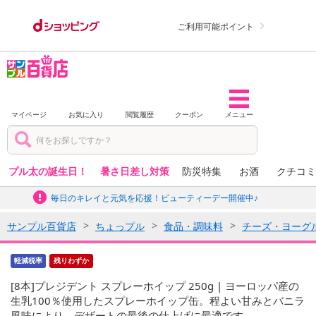
ご利用可能ポイント
マイページ
お気に入り
閲覧履歴
クーポン
メニュー
プル太の誕生日！
暑さ日差し対策
防災特集
お酒
クチコミ
毎日のキレイと元気を応援！ビューティーデー開催中♪
サンプル百貨店
ちょっプル
食品・調味料
チーズ・ヨーグ
軽減税率
残りわずか
[8本]プレジデント スプレーホイップ 250g | ヨーロッパ産の
生乳100％使用したスプレーホイップ缶。程よい甘みとバニラ
風味により、デザートの最後の仕上げに最適です。