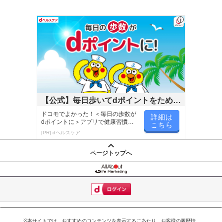
【公式】毎日歩いてdポイントをためよ
う！
ドコモでよかった！＜毎日の歩数が
詳細は
dポイントに＞アプリで健康習慣が
こちら
楽しく続く！
[PR] dヘルスケア
ページトップへ
※本サイトでは、おすすめのコンテンツを表示するにあたり、お客様の履歴情