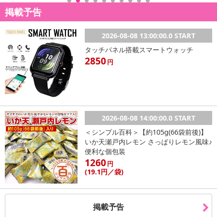
掲載予告
2026-08-08 13:00:00.0 START
タッチパネル搭載スマートウォッチ
2850
円
2026-08-08 14:00:00.0 START
＜シンプル百科＞【約105g(66袋前後)】
いか天瀬戸内レモン さっぱりレモン風味♪
便利な個包装
1260
円
(19
.1円
／袋)
掲載予告