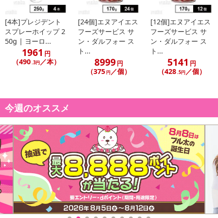
[4本]プレジデント
[24個]エヌアイエス
[12個]エヌアイエス
スプレーホイップ 2
フーズサービス サ
フーズサービス サ
50g | ヨーロ...
ン・ダルフォー ス
ン・ダルフォー ス
1961
ト...
ト...
円
8999
5141
（490
／本）
円
円
.3円
（375
／個）
（428
／個）
円
.5円
今週のオススメ