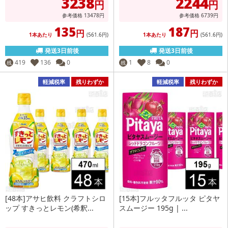
3238
2244
円
円
参考価格
13478
円
参考価格
6739
円
135
187
円
円
1本あたり
(561
.6円
)
1本あたり
(561
.6円
)
発送3日前後
発送3日前後
419
136
0
1
8
0
残
残
軽減税率
残りわずか
軽減税率
残りわずか
[48本]アサヒ飲料 クラフトシロ
[15本]フルッタフルッタ ピタヤ
ップ すきっとレモン(希釈...
スムージー 195g | ...