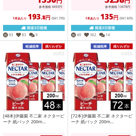
円
円
参考価格
4493
円
参考価格
13478
円
193
135
.8円
円
1本あたり
(561
.7円
)
1本あたり
(561
.6円
)
発送3日前後
発送3日前後
93
83
9
49
362
14
残
残
軽減税率
残りわずか
軽減税率
残りわずか
[48本]伊藤園 不二家 ネクターピ
[72本]伊藤園 不二家 ネクターピ
ーチ 紙パック 200m...
ーチ 紙パック 200m...