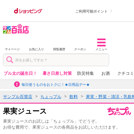
ご利用可能ポイント
マイページ
お気に入り
閲覧履歴
クーポン
メニュー
プル太の誕生日！
暑さ日差し対策
防災特集
お酒
クチコミ
毎日使うものをおトクに！★日用品デー★
サンプル百貨店
ちょっプル
飲料
果実・野菜・清涼・乳飲
果実ジュース
果実ジュースのお試しは「ちょっプル」でどうぞ。
お得な費用で、果実ジュースの各商品をお試しいただけます。