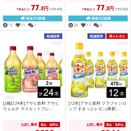
77
77
.3円
.3円
1本あたり
(139
.4円
)
1本あたり
(156
.6円
)
発送3日前後
発送3日前後
12
11
1
20
17
0
残
残
軽減税率
軽減税率
残りわずか
[2種計24本]アサヒ飲料 アサヒ
[12本]アサヒ飲料 クラフトシロ
ウェルチ マスカットブレ...
ップ すきっとレモン(希釈...
お試し費用
お試し費用
税込・送料込
税込・送料込