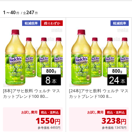
1～40
247
軽減税率
残りわずか
軽減税率
[8本]アサヒ飲料 ウェルチ マス
[24本]アサヒ飲料 ウェルチ マス
カットブレンド100 80...
カットブレンド100 8...
お試し費用
お試し費用
税込・送料込
税込・送料込
1550
3238
円
円
参考価格
4493
円
参考価格
13478
円