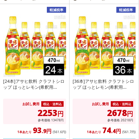
軽減税率
軽減税率
[24本]アサヒ飲料 クラフトシロ
[36本]アサヒ飲料 クラフトシロ
ップ ほっとレモン(希釈用...
ップ ほっとレモン(希釈用...
お試し費用
お試し費用
税込・送料込
税込・送料込
2253
2678
円
円
参考価格
13478
円
参考価格
20218
円
93
74
.9円
.4円
1本あたり
(561
.6円
)
1本あたり
(561
.7円
)