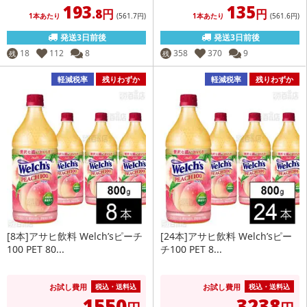
193
135
.8円
円
1本あたり
(561
.7円
)
1本あたり
(561
.6円
)
発送3日前後
発送3日前後
18
112
8
358
370
9
残
残
軽減税率
残りわずか
軽減税率
残りわずか
[8本]アサヒ飲料 Welch’sピーチ
[24本]アサヒ飲料 Welch’sピー
100 PET 80...
チ100 PET 8...
お試し費用
お試し費用
税込・送料込
税込・送料込
1550
3238