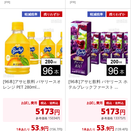
[PR]
[PR]
軽減税率
残りわずか
軽減税率
残りわずか
[96本]アサヒ飲料 バヤリースオ
[96本]アサヒ飲料 バヤリース ホ
レンジ PET 280ml...
テルブレックファースト ...
お試し費用
お試し費用
税込・送料込
税込・送料込
5173
5173
円
円
参考価格
15034
円
参考価格
13375
円
53
53
.9円
.9円
1本あたり
(156
.7円
)
1本あたり
(139
.4円
)