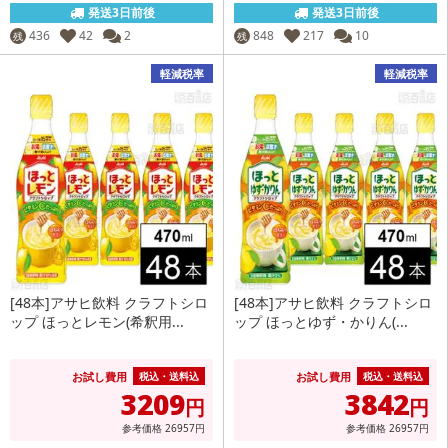
発送3日前後
発送3日前後
436
42
2
848
217
10
残
残
軽減税率
軽減税率
[48本]アサヒ飲料 クラフトシロ
[48本]アサヒ飲料 クラフトシロ
ップ ほっとレモン(希釈用...
ップ ほっとゆず・かりん(...
お試し費用
お試し費用
税込・送料込
税込・送料込
3209
3842
円
円
参考価格
26957
円
参考価格
26957
円