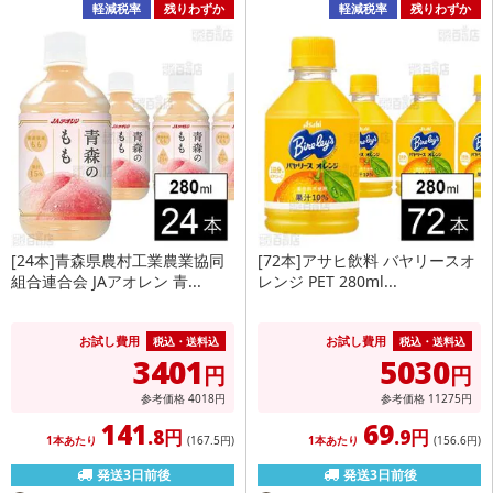
軽減税率
残りわずか
軽減税率
残りわずか
[24本]青森県農村工業農業協同
[72本]アサヒ飲料 バヤリースオ
組合連合会 JAアオレン 青...
レンジ PET 280ml...
お試し費用
お試し費用
税込・送料込
税込・送料込
3401
5030
円
円
参考価格
4018
円
参考価格
11275
円
141
69
.8円
.9円
1本あたり
(167
.5円
)
1本あたり
(156
.6円
)
発送3日前後
発送3日前後