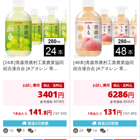
[24本]青森県農村工業農業協同
[48本]青森県農村工業農業協同
組合連合会 JAアオレン 青...
組合連合会 JAアオレン 青...
お試し費用
お試し費用
税込・送料込
税込・送料込
3401
6286
円
円
参考価格
4018
円
参考価格
8035
円
141
131
.8円
円
1本あたり
(167
.5円
)
1本あたり
(167
.4円
)
発送3日前後
発送3日前後
16
9
1
28
14
1
残
残