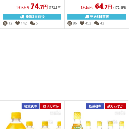
74
64
.7円
.7円
1本あたり
(172
.8円
)
1本あたり
(172
.8円
)
発送3日前後
発送3日前後
12
142
6
86
453
43
残
残
軽減税率
残りわずか
軽減税率
残りわずか