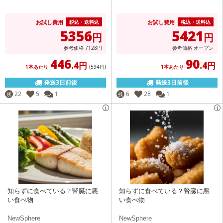
お試し費用
お試し費用
税込・送料込
税込・送料込
5356
5421
円
円
参考価格
7128
円
参考価格
オープン
446
90
.4円
.4円
1本あたり
(594
円
)
1本あたり
発送3日前後
発送3日前後
22
5
1
6
28
1
残
残
知らずに食べている？腎臓に悪
知らずに食べている？腎臓に悪
い食べ物
い食べ物
NewSphere
NewSphere