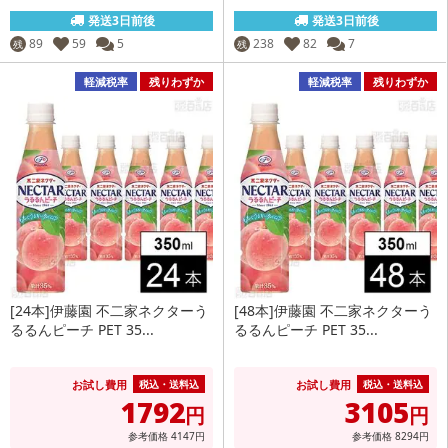
発送3日前後
発送3日前後
89
59
5
238
82
7
残
残
軽減税率
残りわずか
軽減税率
残りわずか
[24本]伊藤園 不二家ネクターう
[48本]伊藤園 不二家ネクターう
るるんピーチ PET 35...
るるんピーチ PET 35...
お試し費用
お試し費用
税込・送料込
税込・送料込
1792
3105
円
円
参考価格
4147
円
参考価格
8294
円