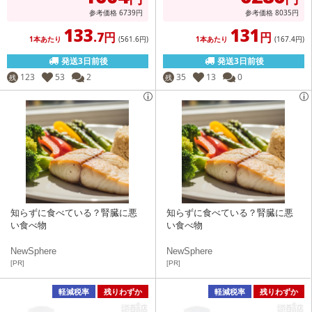
参考価格
6739
円
参考価格
8035
円
133
131
.7円
円
1本あたり
(561
.6円
)
1本あたり
(167
.4円
)
発送3日前後
発送3日前後
123
53
2
35
13
0
残
残
知らずに食べている？腎臓に悪
知らずに食べている？腎臓に悪
い食べ物
い食べ物
NewSphere
NewSphere
[PR]
[PR]
軽減税率
残りわずか
軽減税率
残りわずか