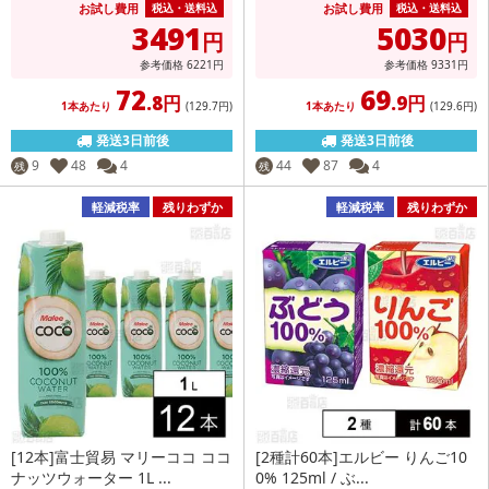
お試し費用
お試し費用
税込・送料込
税込・送料込
3491
5030
円
円
参考価格
6221
円
参考価格
9331
円
72
69
.8円
.9円
1本あたり
(129
.7円
)
1本あたり
(129
.6円
)
発送3日前後
発送3日前後
9
48
4
44
87
4
残
残
軽減税率
残りわずか
軽減税率
残りわずか
[12本]富士貿易 マリーココ ココ
[2種計60本]エルビー りんご10
ナッツウォーター 1L ...
0% 125ml / ぶ...