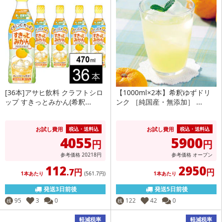
[36本]アサヒ飲料 クラフトシロ
【1000ml×2本】希釈ゆずドリ
ップ すきっとみかん(希釈...
ンク ［純国産・無添加］ ...
お試し費用
お試し費用
税込・送料込
税込・送料込
4055
5900
円
円
参考価格
20218
円
参考価格
オープン
112
2950
.7円
円
1本あたり
(561
.7円
)
1本あたり
発送3日前後
発送5日前後
95
3
0
122
42
0
残
残
軽減税率
軽減税率