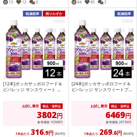
13
12
0
64
85
2
残
残
軽減税率
残りわずか
軽減税率
[12本]ポッカサッポロフード＆
[24本]ポッカサッポロフード＆
ビバレッジ サンスウィート ...
ビバレッジ サンスウィートプ...
お試し費用
お試し費用
税込・送料込
税込・送料込
3802
6469
円
円
参考価格
10368
円
参考価格
20736
円
316
269
.9円
.6円
1本あたり
(864
円
)
1本あたり
(864
円
)