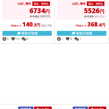
お試し費用
お試し費用
税込・送料込
税込・送料込
6734
5526
円
円
参考価格
26957
円
参考価格
オープン
140
368
.3円
.4円
1本あたり
(561
.7円
)
1本あたり
発送3日前後
発送3日前後
8
10
0
1
8
1
残
残
軽減税率
残りわずか
軽減税率
残りわずか