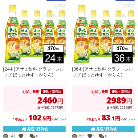
[24本]アサヒ飲料 クラフトシロ
[36本]アサヒ飲料 クラフトシロ
ップ ほっとゆず・かりん(...
ップ ほっとゆず・かりん(...
お試し費用
お試し費用
税込・送料込
税込・送料込
2460
2989
円
円
参考価格
13478
円
参考価格
20218
円
102
83
.5円
.1円
1本あたり
(561
.6円
)
1本あたり
(561
.7円
)
発送3日前後
発送3日前後
141
3
0
295
9
0
残
残