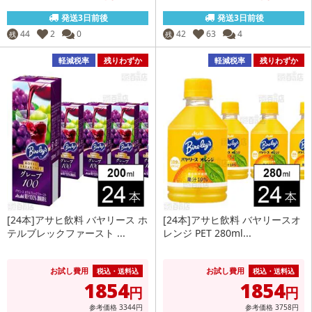
発送3日前後
発送3日前後
44
2
0
42
63
4
残
残
軽減税率
残りわずか
軽減税率
残りわずか
[24本]アサヒ飲料 バヤリース ホ
[24本]アサヒ飲料 バヤリースオ
テルブレックファースト ...
レンジ PET 280ml...
お試し費用
お試し費用
税込・送料込
税込・送料込
1854
1854
円
円
参考価格
3344
円
参考価格
3758
円