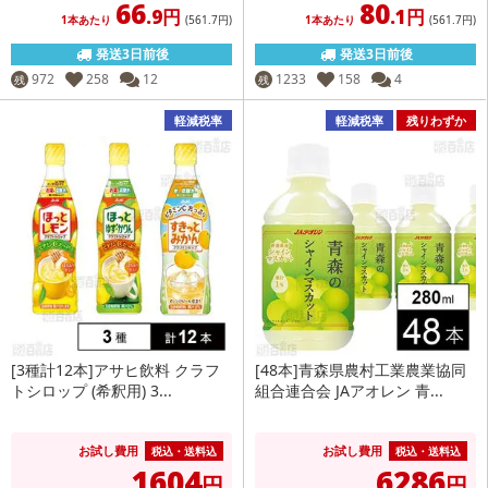
66
80
.9円
.1円
1本あたり
(561
.7円
)
1本あたり
(561
.7円
)
発送3日前後
発送3日前後
972
258
12
1233
158
4
残
残
軽減税率
軽減税率
残りわずか
[3種計12本]アサヒ飲料 クラフ
[48本]青森県農村工業農業協同
トシロップ (希釈用) 3...
組合連合会 JAアオレン 青...
お試し費用
お試し費用
税込・送料込
税込・送料込
1604
6286
円
円