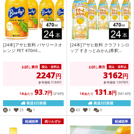
[24本]アサヒ飲料 バヤリースオ
[24本]アサヒ飲料 クラフトシロ
レンジ PET 470ml...
ップ すきっとみかん(希釈...
お試し費用
お試し費用
税込・送料込
税込・送料込
2247
3162
円
円
参考価格
5184
円
参考価格
13478
円
93
131
.7円
.8円
1本あたり
(216
円
)
1本あたり
(561
.6円
)
発送3日前後
発送3日前後
8
25
1
43
7
0
残
残
軽減税率
残りわずか
軽減税率