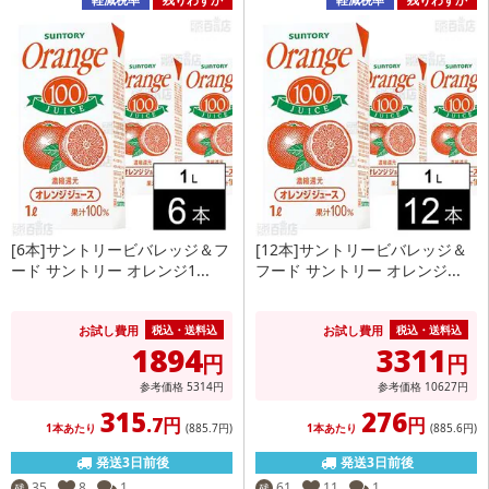
[6本]サントリービバレッジ＆フ
[12本]サントリービバレッジ＆
ード サントリー オレンジ1...
フード サントリー オレンジ...
お試し費用
お試し費用
税込・送料込
税込・送料込
1894
3311
円
円
参考価格
5314
円
参考価格
10627
円
315
276
.7円
円
1本あたり
(885
.7円
)
1本あたり
(885
.6円
)
発送3日前後
発送3日前後
35
8
1
61
11
1
残
残