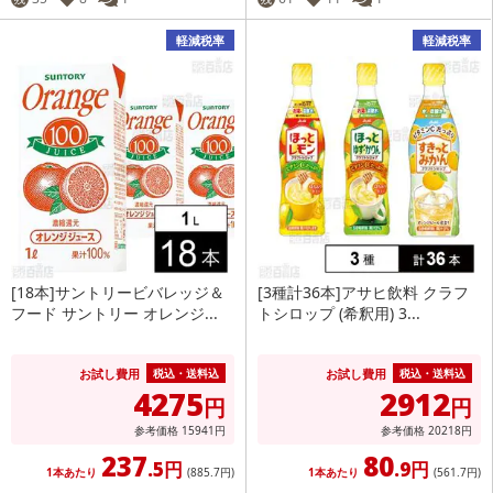
軽減税率
軽減税率
[18本]サントリービバレッジ＆
[3種計36本]アサヒ飲料 クラフ
フード サントリー オレンジ...
トシロップ (希釈用) 3...
お試し費用
お試し費用
税込・送料込
税込・送料込
4275
2912
円
円
参考価格
15941
円
参考価格
20218
円
237
80
.5円
.9円
1本あたり
(885
.7円
)
1本あたり
(561
.7円
)