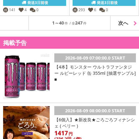
発送3日前後
発送3日前後
141
4
0
293
6
0
残
残
次へ
1～40
247
掲載予告
2026-08-09 07:00:00.0 START
【4本】モンスター ウルトラファンタジ
ー ルビーレッド 缶 355ml [抽選サンプル]
■
2026-08-09 08:00:00.0 START
【6個入】★新改良★ごろごろフィナンシ
ェ ( ベリー )
1417
円
(236
.2円
／個)