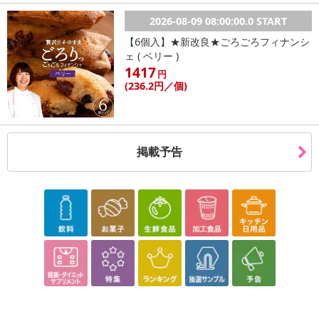
2026-08-09 08:00:00.0 START
【6個入】★新改良★ごろごろフィナンシ
ェ ( ベリー )
1417
円
(236
.2円
／個)
掲載予告