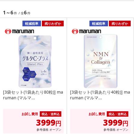
1～6
6
軽減税率
残りわずか
軽減税率
残りわずか
[3袋セット(1袋あたり80粒)] ma
[3袋セット(1袋あたり40粒)] ma
ruman (マルマ...
ruman (マルマ...
お試し費用
お試し費用
税込・送料込
税込・送料込
3999
3999
円
円
参考価格
オープン
参考価格
オープン