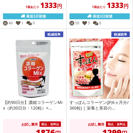
1333
1333
円
円
1袋あたり
1袋あたり
発送3日前後
発送3日前後
40
1
0
50
5
0
残
残
軽減税率
軽減税率
【約90日分】濃縮コラーゲンMi
すっぽんコラーゲン(約6ヵ月分/
x（約30日分・120粒）×...
360粒) | 栄養と美容の...
お試し費用
お試し費用
税込・送料込
税込・送料込
1876
1299