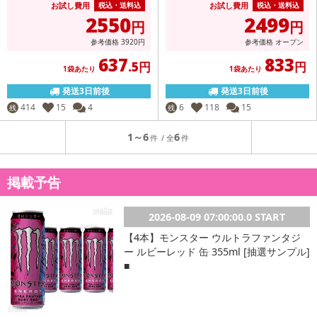
お試し費用
お試し費用
税込・送料込
税込・送料込
2550
2499
円
円
参考価格
3920
円
参考価格
オープン
637
833
.5円
円
1袋あたり
1袋あたり
発送3日前後
発送3日前後
414
15
4
6
118
15
残
残
1～6
6
掲載予告
2026-08-09 07:00:00.0 START
【4本】モンスター ウルトラファンタジ
ー ルビーレッド 缶 355ml [抽選サンプル]
■