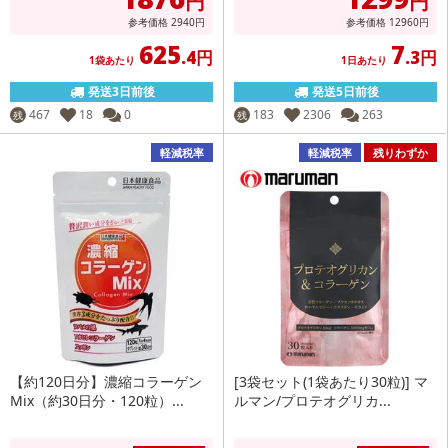
円
円
参考価格
2940
円
参考価格
12960
円
625
7
.4円
.3円
1袋あたり
1日あたり
発送3日前後
発送5日前後
467
18
0
183
2306
263
残
残
軽減税率
軽減税率
残りわずか
【約120日分】濃縮コラーゲン
[3袋セット(1袋あたり30粒)] マ
Mix（約30日分・120粒）...
ルマン/プロテオグリカ...