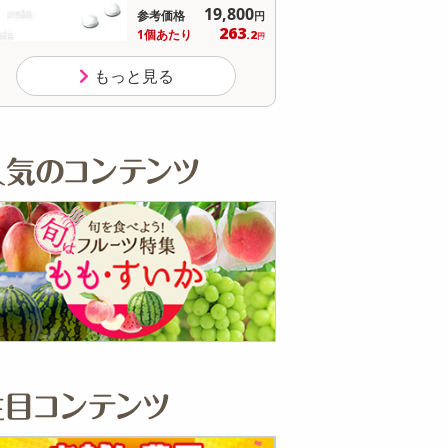
19,800
参考価格
参
円
263
1個あたり
1個
.2
円
もっと見る