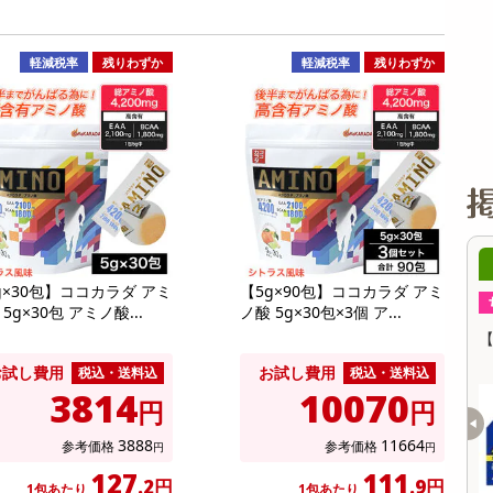
缶詰・瓶詰・ジャム・はちみつ
ミールキット
チョコレート
トクホ
果実酒・梅酒
住居用洗剤
日用品
スポーツサプリメント・ドリンク
チェア・ソファ
財布・小物
パソコン・プリンター・パソコン周辺機器
家具・寝具
料理の素
ナッツ・ドライフルーツ
栄養ドリンク・エナジードリンク
チューハイ・カクテル
洗剤ギフト
ヘルスケア・衛生用品
健康グッズ
インテリア雑貨
時計
記録メディア・メモリーカード
マタニティ
軽減税率
残りわずか
軽減税率
残りわずか
乾物・海苔・粉物
ゼリー・プリン
お茶・紅茶（茶葉）
ノンアルコール飲料
その他 洗剤
キッチン雑貨・食器・消耗品
アウトドア・イベント用品・DIY・工具
アクセサリー
その他 ベビー・キッズ・マタニティ
スマートフォン・携帯電話・タブレットアクセ
リー
カレー・シチュー
和菓子
コーヒー(豆・インスタント）
ビール・ワイン・お酒ギフト
調理器具・鍋・包丁
その他 インテリア・家具
ファッション雑貨
電池
電球・蛍光灯・照明
AV機器
その他 家電
8時00分 ～
08月08日08時00分 ～
g×30包】ココカラダ アミ
【5g×90包】ココカラダ アミ
ちょっプル
24
0
2
0
5g×30包 アミノ酸...
ノ酸 5g×30包×3個 ア...
ィナンシェ (ピスタチ
【指定第2類医薬品】セデス・ハイ プロテク
【
ト 30錠
お試し費用
お試し費用
税込・送料込
税込・送料込
3814
10070
提供数 9968
提供数 998
円
円
お試し費用
お試し費用
1,460
6,479
3888
11664
参考価格
参考価格
円
円
円
円
127
111
.2円
.9円
1包あたり
1包あたり