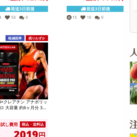
オープン
12,804
参考価格
参考価格
円
発送3日前後
発送3日前後
243
1,079
1個あたり
1個あたり
.4
.9
円
円
3
53
0
15
10
0
残
軽減税率
残りわずか
B×クレアチン アナボリッ
ロ 大容量 約6ヶ月分 3...
お試し費用
税込・送料込
2019
円