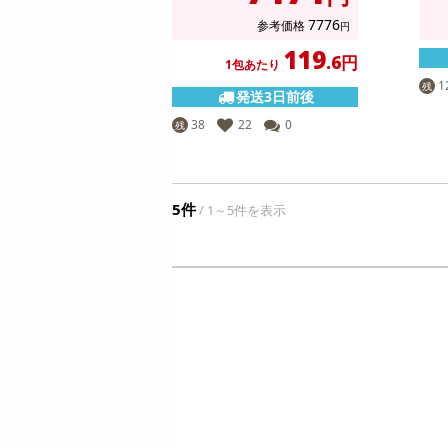
7776
参考価格
円
119
.6円
1包あたり
1
残
発送3日前後
38
22
0
残
5件
/ 1～5件を表示