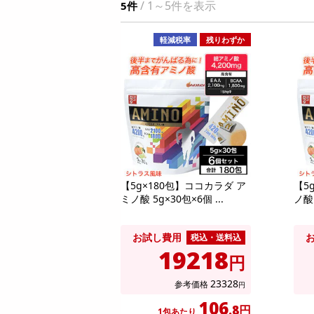
/ 1～5件を表示
5件
お酒
洗剤
軽減税率
残りわずか
キッチン・日用品
ヘアケア・ボディケア
ビューティーケア
健康・ダイエット・サプリメント
医薬品・医薬部外品
インテリア・家具・収納・寝具
08月08日08時00分 ～
08月08日0
ファッション
【5g×180包】ココカラダ ア
【5
ちょっプル
ちょっプル
0
0
0
ミノ酸 5g×30包×6個 ...
ノ酸 
家電
【指定第2類医薬品】セデス・ハイ プロテク
【6個入】 ごろごろフ
ベビー・キッズ・マタニティ
ト 30錠
オ)
お試し費用
税込・送料込
ペット用品
19218
提供数 288
円
資格・学習
お試し費用
2,851
23328
参考価格
円
円
掲載予告
106
.8円
1包あたり