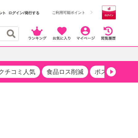
ご利用可能ポイント
ログイン/発行する
クチコミ人気
食品ロス削減
ポストにお届け
クーポン
・サプリメント
品
・収納・寝具
マタニティ
ケア
商品限定クーポン
食品ギフト
おつまみ
ココア・チョコレート飲料
その他 アルコール飲料
弁当箱・水筒・弁当グッズ
下着・ルームウェア
その他 食品
製菓・製パン材料
飲料ギフト
生活雑貨
メンズ
その他 お菓子・スイーツ
その他 飲料
スポーツ・アウトドア用品
ベビー・キッズ
介護用品
レッグウェア