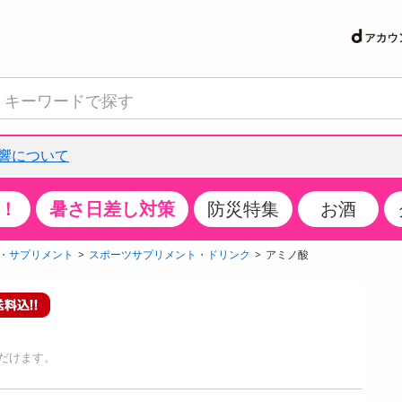
響について
！
暑さ日差し対策
防災特集
お酒
て見る
特設コーナー
食品・調味料
生鮮食品
お菓子
アイス・スイーツ
飲料
お酒
洗剤
キッチン・日用品
健康・ダイエット
医薬品・医薬部外
インテリア・家具
ファッション
家電
ベビー・キッズ・
ペット用品
加工食品
ヘアケア・ボディ
ビューティーケア
特集一覧
・サプリメント
スポーツサプリメント・ドリンク
アミノ酸
クチコミで選ばれた人気商品
米・雑穀
肉・肉加工品
スナック菓子
アイスクリーム・シャーベット
水・ミネラルウォーター・炭酸水
ビール・発泡酒・新ジャンル
キッチン・台所用洗剤
掃除用具
健康食品・飲料
第二類医薬品
収納用品
トップス
生活家電
ベビーおむつ・トイレ用品
犬用品
カップ麺・乾麺・パスタ
ヘアケア・スタイリング
スキンケア・基礎化粧品
パン・シリアル・コーンフレーク
魚介類・シーフード・水産加工品
クッキー・クラッカー
ケーキ・スイーツ
お茶・紅茶（ソフトドリンク）
ワイン
洗濯用洗剤・柔軟剤・漂白剤
洗濯用品
ダイエット
指定第二類医薬品
寝具・布団
ボトムス
キッチン家電
授乳グッズ
猫用品
インスタント・レトルト・冷凍食品・惣菜
ボディケア
ベースメイク・メイクアップ・ネイル
サンプリング
チーズ・ヨーグルト・乳製品・卵
フルーツ・果物・果物加工品
キャンディ・ガム・タブレット
お菓子・スイーツギフト
コーヒー（ソフトドリンク）
日本酒・焼酎
バス・お風呂用洗剤
トイレ・バス用品
サプリメント
第三類医薬品
マット・カーペット・クッション
シューズ
冷房・暖房器具・空調
食事グッズ
その他 ペット用品
ナチュラル・オーガニックコスメ
だけます。
抽選サンプル
調味料・ドレッシング・油
野菜・きのこ
せんべい・米菓
果実・野菜・清涼・乳飲料
洋酒・リキュール
トイレ用洗剤
タオル
美容サプリメント・ドリンク
医薬部外品
テーブル・デスク・カウンター
バッグ
美容・健康家電
ベビー用品・雑貨
香水・アロマ