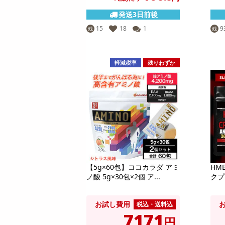
ン
4,268
参考価格
円
発送3日前後
9
1,425
1個あたり
.5
円
円
15
18
1
9
残
残
軽減税率
残りわずか
【5g×60包】ココカラダ アミ
HM
ノ酸 5g×30包×2個 ア...
クプ
お試し費用
税込・送料込
7171
円