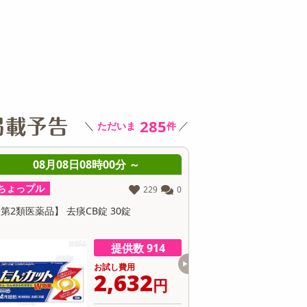
その他 キッチン・日用品
その他 ファッション
サ
285
＼
／
ただいま
件
08月08日08時00分 ～
08月08日08時0
ちょっプル
ちょっプル
229
0
第2類医薬品】 去痰CB錠 30錠
【指定第2類医薬品】セデス
ト 30錠
提供数 914
お試し費用
お
2,632
4
円