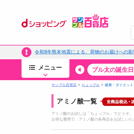
令和8年熊本地震による、荷物のお届けへの影
メニュー
ちょっプルカテゴリ
キッチン・日用品
食品
プル太の誕生日
すべ
食品・調味料
サンプル百貨店
ちょっプル
健康・ダイエット
生鮮食品
アミノ酸一覧
加工食品
お菓子
アミノ酸のお試しは「ちょっプル」でどうぞ。
アイス・スイーツ
お得な費用で、アミノ酸の各商品をお試しいた
飲料