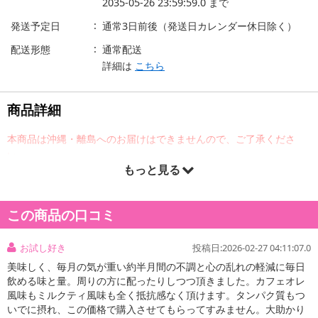
2035-05-26 23:59:59.0
まで
発送予定日
通常3日前後（発送日カレンダー休日除く）
配送形態
通常配送
詳細は
こちら
商品詳細
本商品は沖縄・離島へのお届けはできませんので、ご了承くださ
い。
もっと見る
「明治 フェムニケアフード」は変化する女性のライフスタイルに着
目し、女性のカラダを手軽においしく応援したいという思いから、
この商品の口コミ
生まれた新しいブランドです。
お試し好き
投稿日:2026-02-27 04:11:07.0
原産国(最終加工地):
日本
美味しく、毎月の気が重い約半月間の不調と心の乱れの軽減に毎日
飲める味と量。周りの方に配ったりしつつ頂きました。カフェオレ
【明治 フェムニケアフード αーLunAドリンク カフェオレ風味】
風味もミルクティ風味も全く抵抗感なく頂けます。タンパク質もつ
いでに摂れ、この価格で購入させてもらってすみません。大助かり