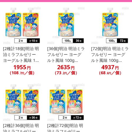
[2種計18個]明治 明
[36個]明治 明治ミラ
[72個]明治 明治ミラ
治ミラフルゼリー
フルゼリー ヨーグ
フルゼリー ヨーグ
ヨーグルト風味 1...
ルト風味 100g...
ルト風味 100g...
1955
2635
4937
円
円
円
（108
／個）
（73
／個）
（68
／個）
.7円
.2円
.6円
[2種計36個]明治 明
[2種計72個]明治 明
治ミラフルゼリー
治ミラフルゼリー