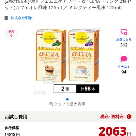
[2種計96本]明治 フェムニケアフード αーLunAドリンク 2種セ
ット(カフェオレ風味 125ml ／ ミルクティー風味 125ml)
株式会社明治
残り
0
312
94
タップで拡大表示
お試し費用
税込･送料込
2063
参考価格
円
14515
円