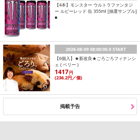
【4本】モンスター ウルトラファンタジ
ー ルビーレッド 缶 355ml [抽選サンプル]
■
2026-08-09 08:00:00.0 START
【6個入】★新改良★ごろごろフィナンシ
ェ ( ベリー )
1417
円
(236
.2円
／個)
掲載予告