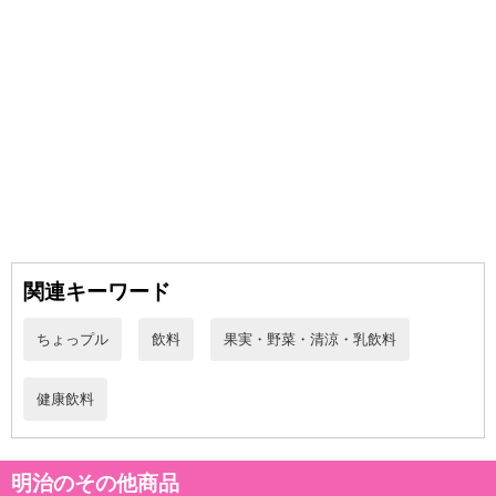
止させていただきます。
発送日カレンダー
関連キーワード
休業日
ちょっプル
飲料
果実・野菜・清涼・乳飲料
■
その他共通および商品カテゴリー別注意事項（※必ずご確認くだ
健康飲料
さい）
こちらの情報は
2026-07-09 14:08:36.0
での情報となります。
明治のその他商品