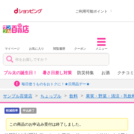
ご利用可能ポイント
マイページ
お気に入り
閲覧履歴
クーポン
メニュー
プル太の誕生日！
暑さ日差し対策
防災特集
お酒
クチコミ
毎日使うものをおトクに！★日用品デー★
サンプル百貨店
ちょっプル
飲料
果実・野菜・清涼・乳飲
軽減税率
申込終了
この商品のお申込み受付は終了しました。