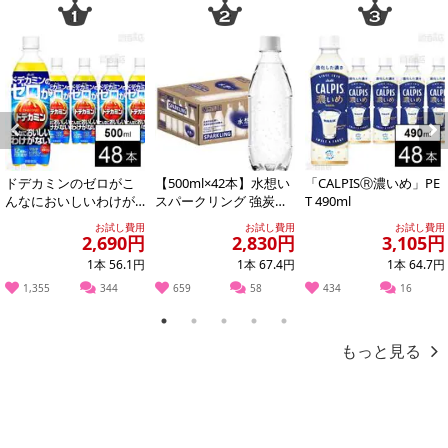
によるお申込み後のキャンセル・返品交換は対応いたしかねます。
【お支払いについて】
※送料はお試し費用に含まれております。
※お支払い方法は、電話料金合算払い、クレジットカード、dポイン
トの利用となります。
Previous
Next
【発送・お届け・商品について】
ドデカミンのゼロがこ
【500ml×42本】水想い
「CALPISⓇ濃いめ」PE
※お申込み頂きました商品の同梱、お届けの日時指定はいたしかね
んなにおいしいわけが
スパークリング 強炭酸
T 490ml
ます。
ない PET 500ml
水 500ml ラベルレス
お試し費用
お試し費用
お試し費用
無...
※会員様のご都合でお受取りいただけない場合、商品の再発送や返
2,690円
2,830円
3,105円
金はいたしかねます。
1本 56.1円
1本 67.4円
1本 64.7円
また、お届け日時のご指定は、お受けできません。宅配業者からの
1,355
344
659
58
434
16
不在票にてご対応ください。
1
2
3
4
5
※発送予定日は前後する場合がございます。また商品によって発送
もっと見る
日が異なります。
※dショッピングサンプル百貨店よりお届けする商品は、ご利用いた
だいた後のご感想をいただくことを目的としており、転売等は固く
禁じます。
転売等、目的以外での利用が確認された場合は、サービス利用を停