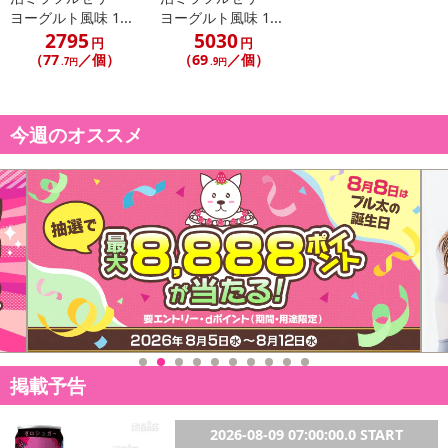
ヨーグルト風味 1...
ヨーグルト風味 1...
2795
5030
円
円
（77
／個）
（69
／個）
.7円
.9円
今週のオススメ
掲載予告
2026-08-09 07:00:00.0 START