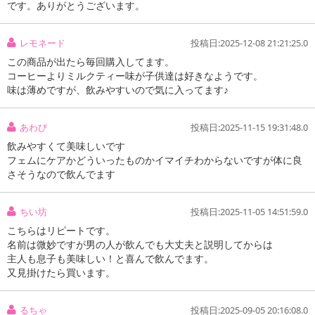
です。ありがとうございます。
レモネード
投稿日:2025-12-08 21:21:25.0
この商品が出たら毎回購入してます。
コーヒーよりミルクティー味が子供達は好きなようです。
味は薄めですが、飲みやすいので気に入ってます♪
あわび
投稿日:2025-11-15 19:31:48.0
飲みやすくて美味しいです
フェムにケアかどういったものかイマイチわからないですが体に良
さそうなので飲んでます
【明治 フェムニケアフード αーLunAドリンク ミルクティー風味】
ちい坊
投稿日:2025-11-05 14:51:59.0
こちらはリピートです。
名前は微妙ですが男の人が飲んでも大丈夫と説明してからは
主人も息子も美味しい！と喜んで飲んでます。
又見掛けたら買います。
るちゃ
投稿日:2025-09-05 20:16:08.0