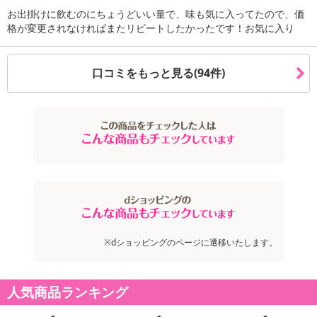
お出掛けに飲むのにちょうどいい量で、味も気に入ってたので、価
格が変更されなければまたリピートしたかったです！お気に入り
注意事項
口コミをもっと見る(94件)
お申込みの際は 「商品情報」に記載されている「注意事項」を
必ずご確認ください。
【キャンセルについて】
※お申込み後のキャンセルはお受けできません。
記載されている内容を必ずご確認いただき、お届けする商品セット
にご納得いただきましたうえでお申し込みください。
※パッケージ変更や商品リニューアル(成分など含む)等により、参考
の掲載画像や画像内のバーコードなど、お届け商品と多少異なる場
合がございます。
※dショッピングのページに遷移いたします。
また、[新たな加工食品の原料原産地表示制度]の経過措置期間の終
了により、商品詳細内に記載の原産国・原材料の表記が旧表記の場
人気商品ランキング
合がございます。
あらかじめご了承いただいた上でお申込みください。なお、本理由