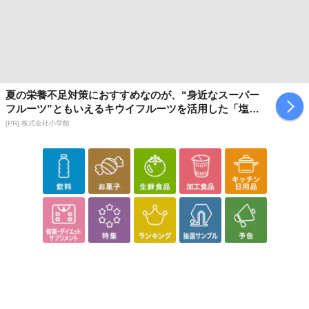
夏の栄養不足対策におすすめなのが、“身近なスーパー
フルーツ”ともいえるキウイフルーツを活用した「塩キ
ウイ」
[PR] 株式会社小学館