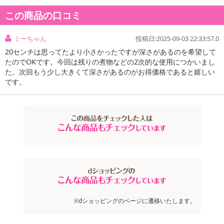
この商品の口コミ
【料理をもっとおいしくする「お知らせマーク」】
・マークの模様が消えたら、予熱完了・適温の合図。
・食材を入れるベストタイミングが目で見て分かります。
ミーちゃん
投稿日:2025-09-03 22:33:57.0
20センチは思ってたより小さかったですが深さがあるのを希望して
【汚れや火に強い外面加工】
たのでOKです。今回は残りの煮物などの2次的な使用につかいまし
た。次回もう少し大きくて深さがあるのがお得価格であると嬉しい
・エナメル(ほうろう)仕上げで、外面もキズ・汚れに強く、美しさが
です。
続きます。
※画像はイメージです。
※お届けの商品は【[20cm] T-fal(ティファール)/ブラックミラー・
インテンス フライパン (ガス火専用)/D53402】となります。
※取扱説明書をよくお読みの上、製品は正しくご使用頂きますよう
お願い致します。
【商品仕様】
※dショッピングのページに遷移いたします。
■■製品サイズ(約)■■
幅 (mm):360