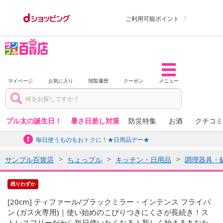
ご利用可能ポイント
マイページ
お気に入り
閲覧履歴
クーポン
メニュー
プル太の誕生日！
暑さ日差し対策
防災特集
お酒
クチコミ
毎日使うものをおトクに！★日用品デー★
サンプル百貨店
ちょっプル
キッチン・日用品
調理器具・
残りわずか
[20cm] ティファール/ブラックミラー・インテンス フライパ
ン (ガス火専用)｜使い始めのこびりつきにくさが長続き！ス
トレスフリーだから毎日使いたくなる！新しく始まるあなた