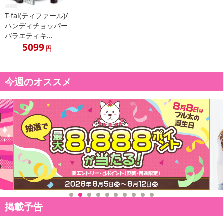
T-fal(ティファール)/
ハンディチョッパー
【発送・お届け・商品について】
バラエティキ...
※お申込み頂きました商品の同梱、お届けの日時指定はいたしかね
5099
円
ます。
※会員様のご都合でお受取りいただけない場合、商品の再発送や返
金はいたしかねます。
今週のオススメ
また、お届け日時のご指定は、お受けできません。宅配業者からの
不在票にてご対応ください。
※発送予定日は前後する場合がございます。また商品によって発送
日が異なります。
※dショッピングサンプル百貨店よりお届けする商品は、ご利用いた
だいた後のご感想をいただくことを目的としており、転売等は固く
禁じます。
転売等、目的以外での利用が確認された場合は、サービス利用を停
止させていただきます。
掲載予告
発送日カレンダー