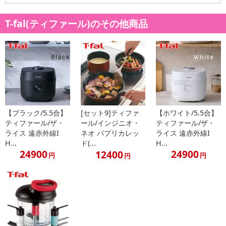
お申込みの際は 「商品情報」に記載されている「注意事項」を
必ずご確認ください。
T-fal(ティファール)のその他商品
【キャンセルについて】
※お申込み後のキャンセルはお受けできません。
記載されている内容を必ずご確認いただき、お届けする商品セット
にご納得いただきましたうえでお申し込みください。
※パッケージ変更や商品リニューアル(成分など含む)等により、参考
の掲載画像や画像内のバーコードなど、お届け商品と多少異なる場
合がございます。
【ブラック/5.5合】
[セット9]ティファ
【ホワイト/5.5合】
また、[新たな加工食品の原料原産地表示制度]の経過措置期間の終
ティファール/ザ・
ール/インジニオ・
ティファール/ザ・
了により、商品詳細内に記載の原産国・原材料の表記が旧表記の場
ライス 遠赤外線I
ネオ パプリカレッ
ライス 遠赤外線I
合がございます。
H...
ド(...
H...
24900
24900
12400
あらかじめご了承いただいた上でお申込みください。なお、本理由
円
円
円
によるお申込み後のキャンセル・返品交換は対応いたしかねます。
【お支払いについて】
※送料はお試し費用に含まれております。
※お支払い方法は、電話料金合算払い、クレジットカード、dポイン
トの利用となります。