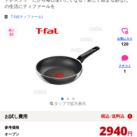
の生活にティファールを
T-fal(ティファール)
残り
85
120
1
タップで拡大表示
お試し費用
税込･送料込
2940
参考価格
円
オープン