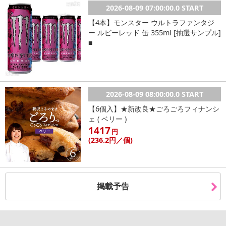
2026-08-09 07:00:00.0 START
【4本】モンスター ウルトラファンタジ
ー ルビーレッド 缶 355ml [抽選サンプル]
■
2026-08-09 08:00:00.0 START
休業日
【6個入】★新改良★ごろごろフィナンシ
ェ ( ベリー )
■
その他共通および商品カテゴリー別注意事項（※必ずご確認くだ
1417
円
さい）
(236
.2円
／個)
こちらの情報は
2026-07-09 14:08:36.0
での情報となります。
掲載予告