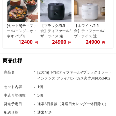
[セット9]ティファ
【ブラック/5.5
【ホワイト/5.5
ール/インジニオ・
合】ティファール/
合】ティファール/
ネオ パプリ...
ザ・ライス 遠...
ザ・ライス 遠...
12400
24900
24900
円
円
円
商品仕様
商品名
[20cm] T-fal(ティファール)/ブラックミラー・
インテンス フライパン (ガス火専用)/D53402
セット内容
1個
申込可能個数
5個
発送予定日
通常8日前後（発送日カレンダー休日除く）
配送形態
通常配送