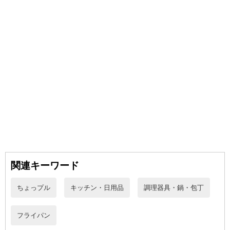
ー
■■特徴(特別仕様・機能／備考)■■
・こちらの商品はIH(電磁調理器)には対応しておりませんので、ご
注意ください。
・金属製のフライ返し等の調理器具は、コーティング面にキズをつ
けないよう、角の丸いものをご使用ください。
・より長くお使いいただくためには、ナイロン樹脂製か木製のもの
を使用されることをおすすめします。
【食洗機】
可
※食器洗い機をご利用される場合は、食器洗い機、およびご使用さ
関連キーワード
れる洗剤の取扱説明書や使用上の注意をご確認のうえ、従ってくだ
さい。
ちょっプル
キッチン・日用品
調理器具・鍋・包丁
注意事項
フライパン