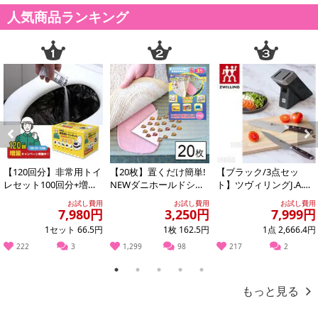
人気商品ランキング
奥行き (mm):205
高さ (mm):66
重量 (g):430
深さ (mm):47
本体内径 (mm):200
満水容量 (L):1.4
■■素材■■
【本体・底】アルミニウム合金
Previous
Next
【取っ手】フェノール樹脂
【120回分】非常用トイ
【20枚】置くだけ簡単!
【ブラック/3点セッ
レセット100回分+増量2
NEWダニホールドシー
ト】ツヴィリングJ.A.ヘ
ティファールはPFOA・鉛・カドミウム不使用。
0回分
ト
ンケルス/ツヴィリング
お試し費用
お試し費用
お試し費用
安心してご使用いただけます。
スウィフト...
7,980円
3,250円
7,999円
1セット 66.5円
1枚 162.5円
1点 2,666.4円
■■原産国■■
222
3
1,299
98
217
2
フランス
1
2
3
4
5
もっと見る
■■熱源■■
ガス、電気プレートコイル、セラミックヒーター、ハロゲンヒータ