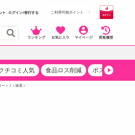
ご利用可能ポイント
ログイン/発行する
クチコミ人気
食品ロス削減
ポストにお届け
クーポン
・サプリメント
品
・収納・寝具
マタニティ
ケア
商品限定クーポン
ー＞ / ＜抹茶＞
食品ギフト
おつまみ
ココア・チョコレート飲料
その他 アルコール飲料
弁当箱・水筒・弁当グッズ
下着・ルームウェア
その他 食品
製菓・製パン材料
飲料ギフト
生活雑貨
メンズ
その他 お菓子・スイーツ
その他 飲料
スポーツ・アウトドア用品
ベビー・キッズ
介護用品
レッグウェア