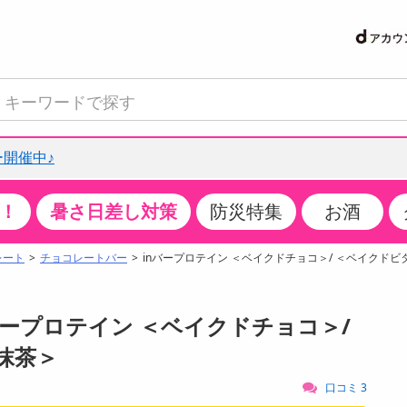
開催中♪
！
暑さ日差し対策
防災特集
お酒
て見る
特設コーナー
食品・調味料
生鮮食品
お菓子
アイス・スイーツ
飲料
お酒
洗剤
キッチン・日用品
健康・ダイエット
医薬品・医薬部外
インテリア・家具
ファッション
家電
ベビー・キッズ・
ペット用品
加工食品
ヘアケア・ボディ
ビューティーケア
特集一覧
レート
チョコレートバー
inバープロテイン ＜ベイクドチョコ＞/ ＜ベイクドビタ
クチコミで選ばれた人気商品
米・雑穀
肉・肉加工品
スナック菓子
アイスクリーム・シャーベット
水・ミネラルウォーター・炭酸水
ビール・発泡酒・新ジャンル
キッチン・台所用洗剤
掃除用具
健康食品・飲料
第二類医薬品
収納用品
トップス
生活家電
ベビーおむつ・トイレ用品
犬用品
カップ麺・乾麺・パスタ
ヘアケア・スタイリング
スキンケア・基礎化粧品
パン・シリアル・コーンフレーク
魚介類・シーフード・水産加工品
クッキー・クラッカー
ケーキ・スイーツ
お茶・紅茶（ソフトドリンク）
ワイン
洗濯用洗剤・柔軟剤・漂白剤
洗濯用品
ダイエット
指定第二類医薬品
寝具・布団
ボトムス
キッチン家電
授乳グッズ
猫用品
インスタント・レトルト・冷凍食品・惣菜
ボディケア
ベースメイク・メイクアップ・ネイル
nバープロテイン ＜ベイクドチョコ＞/
サンプリング
チーズ・ヨーグルト・乳製品・卵
フルーツ・果物・果物加工品
キャンディ・ガム・タブレット
お菓子・スイーツギフト
コーヒー（ソフトドリンク）
日本酒・焼酎
バス・お風呂用洗剤
トイレ・バス用品
サプリメント
第三類医薬品
マット・カーペット・クッション
シューズ
冷房・暖房器具・空調
食事グッズ
その他 ペット用品
ナチュラル・オーガニックコスメ
＜抹茶＞
抽選サンプル
調味料・ドレッシング・油
野菜・きのこ
せんべい・米菓
果実・野菜・清涼・乳飲料
洋酒・リキュール
トイレ用洗剤
タオル
美容サプリメント・ドリンク
医薬部外品
テーブル・デスク・カウンター
バッグ
美容・健康家電
ベビー用品・雑貨
香水・アロマ
口コミ 3