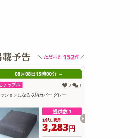
その他 キッチン・日用品
その他 ファッション
サ
152
＼
／
ただいま
件
00分 ～
08月08日17時00分 ～
ちょっプル
ちょ
3
1
183
13
ー グレー
【グレー／Lサイズ相当】ひんやりパジャマ
【3
上下セット（メンズ・半ズボンタイプ）
コン
提供数 1
提供数 109
試し費用
お試し費用
3,283
1,499
円
円