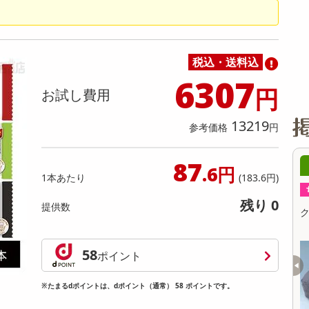
缶詰・瓶詰・ジャム・はちみつ
ミールキット
チョコレート
トクホ
果実酒・梅酒
住居用洗剤
日用品
スポーツサプリメント・ドリンク
チェア・ソファ
財布・小物
パソコン・プリンター・パソコン周辺機器
家具・寝具
料理の素
ナッツ・ドライフルーツ
栄養ドリンク・エナジードリンク
チューハイ・カクテル
洗剤ギフト
ヘルスケア・衛生用品
健康グッズ
インテリア雑貨
時計
記録メディア・メモリーカード
マタニティ
乾物・海苔・粉物
ゼリー・プリン
お茶・紅茶（茶葉）
ノンアルコール飲料
その他 洗剤
キッチン雑貨・食器・消耗品
アウトドア・イベント用品・DIY・工具
アクセサリー
その他 ベビー・キッズ・マタニティ
スマートフォン・携帯電話・タブレットアクセ
リー
税込・送料込
カレー・シチュー
和菓子
コーヒー(豆・インスタント）
ビール・ワイン・お酒ギフト
調理器具・鍋・包丁
その他 インテリア・家具
ファッション雑貨
電池
6307
円
お試し費用
電球・蛍光灯・照明
AV機器
13219
参考価格
円
その他 家電
87
08月08日15時00分 ～
08月08日15時
.6円
1本あたり
(183.6円)
ちょっプル
ちょっプル
2
0
残り 0
提供数
クッションになる収納カバー レッド
クッションになる収納カバ
提供数 3
58
ポイント
お試し費用
お
3,283
円
※たまるdポイントは、dポイント（通常） 58 ポイントです。