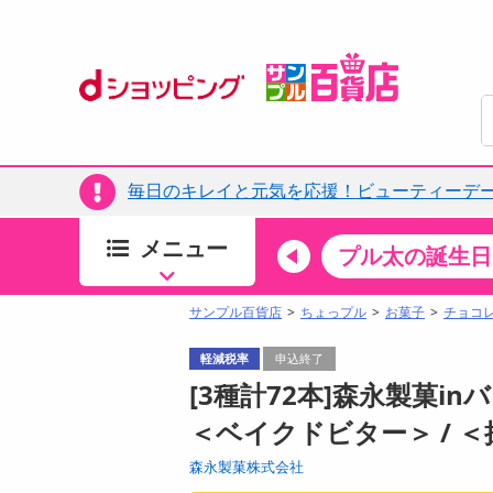
毎日のキレイと元気を応援！ビューティーデー
メニュー
ちょっプルカテゴリ
キッチン・日用品
食品
プル太の誕生日
すべ
食品・調味料
サンプル百貨店
ちょっプル
お菓子
チョコ
生鮮食品
軽減税率
申込終了
加工食品
[3種計72本]森永製菓i
お菓子
＜ベイクドビター＞ / 
アイス・スイーツ
森永製菓株式会社
飲料