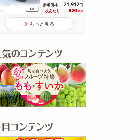
21,912
3,790
考価格
参考価格
円
円
820
枚あたり
.8
円
もっと見る