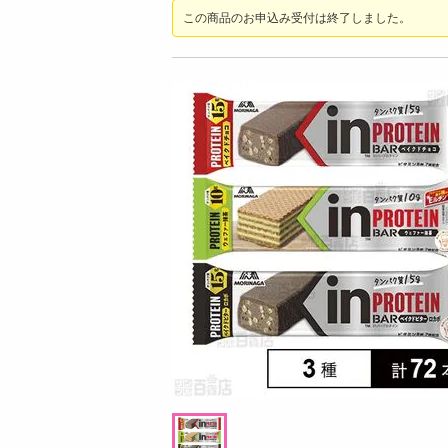
お酒
この商品のお申込み受付は終了しました。
洗剤
キッチン・日用品
ヘアケア・ボディケア
ビューティーケア
健康・ダイエット・サプリメント
医薬品・医薬部外品
インテリア・家具・収納・寝具
19時00分 ～
08月08日15時00分 ～
ファッション
ちょっプル
0
0
5
0
家電
天然水 ペットボトル 2
クッションになる収納カバー グリーン
ベビー・キッズ・マタニティ
ペット用品
提供数 280
提供数 5
資格・学習
お試し費用
お試し費用
2,203
3,283
円
円
掲載予告