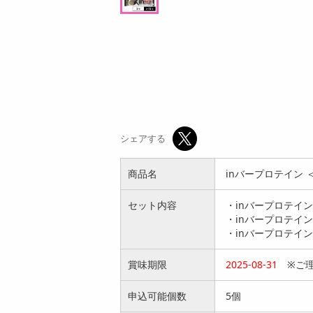
2,203
21,912
参考価格
参考価格
円
円
367
820
1本あたり
1枚あたり
.2
.8
円
円
シェアする
商品名
inバープロテイン 
セット内容
・inバープロテイン
・inバープロテイン
・inバープロテイン
賞味期限
2025-08-31
※ご理
申込可能個数
5個