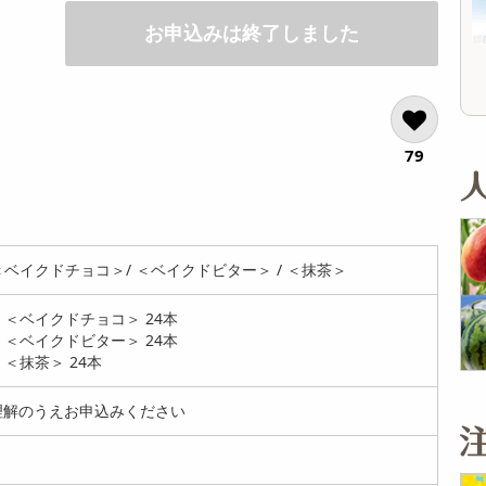
21,912
参考価格
参
円
お申込みは終了しました
820
1枚あたり
1
.8
円
79
＜ベイクドチョコ＞/ ＜ベイクドビター＞ / ＜抹茶＞
 ＜ベイクドチョコ＞ 24本
 ＜ベイクドビター＞ 24本
 ＜抹茶＞ 24本
解のうえお申込みください