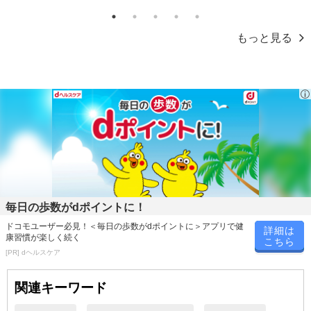
1
2
3
4
5
もっと見る
注意事項
お申込みの際は 「商品情報」に記載されている「注意事項」を
必ずご確認ください。
【キャンセルについて】
※お申込み後のキャンセルはお受けできません。
記載されている内容を必ずご確認いただき、お届けする商品セット
にご納得いただきましたうえでお申し込みください。
※パッケージ変更や商品リニューアル(成分など含む)等により、参考
毎日の歩数がdポイントに！
の掲載画像や画像内のバーコードなど、お届け商品と多少異なる場
ドコモユーザー必見！＜毎日の歩数がdポイントに＞アプリで健
詳細は
合がございます。
康習慣が楽しく続く
こちら
また、[新たな加工食品の原料原産地表示制度]の経過措置期間の終
[PR] dヘルスケア
了により、商品詳細内に記載の原産国・原材料の表記が旧表記の場
関連キーワード
合がございます。
あらかじめご了承いただいた上でお申込みください。なお、本理由