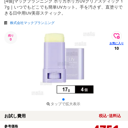
[4個]マックプランニング ホリカホリカUVクリアスティック 1
7g | いつでもどこでも簡単UVカット。手を汚さず、直塗りで
きる日中用UV美容スティック。
株式会社マックプランニング
残り
0
10
タップで拡大表示
お試し費用
税込･送料込
参考価格