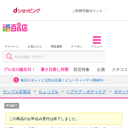
ご利用可能ポイント
マイページ
お気に入り
閲覧履歴
クーポン
メニュー
プル太の誕生日！
暑さ日差し対策
防災特集
お酒
クチコミ
毎日のキレイと元気を応援！ビューティーデー開催中♪
サンプル百貨店
ちょっプル
ヘアケア・ボディケア
ボディ
申込終了
この商品のお申込み受付は終了しました。