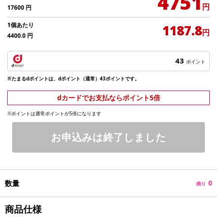
4751
円
17600
円
1個あたり
1187.8
円
4400.0
円
43
ポイント
※たまるdポイントは、dポイント（通常）43ポイントです。
dカードでお支払ならポイント5倍
※ポイントは通常ポイントが5倍になります
お申込みは終了しました
数量
0
残り
商品仕様