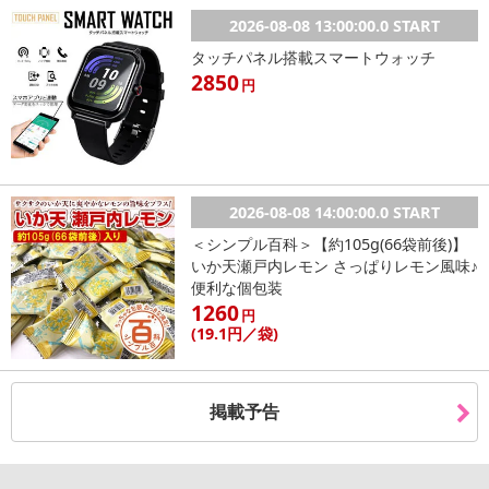
2026-08-08 13:00:00.0 START
タッチパネル搭載スマートウォッチ
2850
円
2026-08-08 14:00:00.0 START
＜シンプル百科＞【約105g(66袋前後)】
いか天瀬戸内レモン さっぱりレモン風味♪
便利な個包装
1260
円
(19
.1円
／袋)
掲載予告