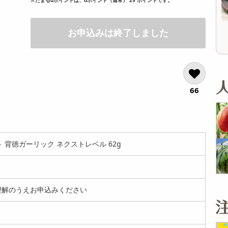
オープン
オープン
参考価格
参考価格
236
397
1個あたり
1袋あたり
.2
.7
円
円
お申込みは終了しました
66
 背徳ガーリック ネクストレベル 62g
解のうえお申込みください