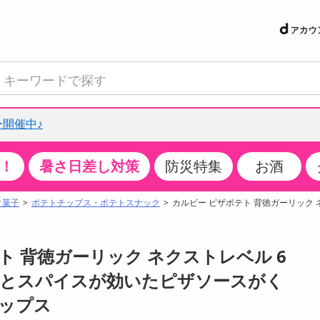
開催中♪
！
暑さ日差し対策
防災特集
お酒
て見る
特設コーナー
食品・調味料
生鮮食品
お菓子
アイス・スイーツ
飲料
お酒
洗剤
キッチン・日用品
健康・ダイエット
医薬品・医薬部外
インテリア・家具
ファッション
家電
ベビー・キッズ・
ペット用品
加工食品
ヘアケア・ボディ
ビューティーケア
特集一覧
ク菓子
ポテトチップス・ポテトスナック
カルビー ピザポテト 背徳ガーリック ネ
クチコミで選ばれた人気商品
米・雑穀
肉・肉加工品
スナック菓子
アイスクリーム・シャーベット
水・ミネラルウォーター・炭酸水
ビール・発泡酒・新ジャンル
キッチン・台所用洗剤
掃除用具
健康食品・飲料
第二類医薬品
収納用品
トップス
生活家電
ベビーおむつ・トイレ用品
犬用品
カップ麺・乾麺・パスタ
ヘアケア・スタイリング
スキンケア・基礎化粧品
パン・シリアル・コーンフレーク
魚介類・シーフード・水産加工品
クッキー・クラッカー
ケーキ・スイーツ
お茶・紅茶（ソフトドリンク）
ワイン
洗濯用洗剤・柔軟剤・漂白剤
洗濯用品
ダイエット
指定第二類医薬品
寝具・布団
ボトムス
キッチン家電
授乳グッズ
猫用品
インスタント・レトルト・冷凍食品・惣菜
ボディケア
ベースメイク・メイクアップ・ネイル
テト 背徳ガーリック ネクストレベル 6
サンプリング
チーズ・ヨーグルト・乳製品・卵
フルーツ・果物・果物加工品
キャンディ・ガム・タブレット
お菓子・スイーツギフト
コーヒー（ソフトドリンク）
日本酒・焼酎
バス・お風呂用洗剤
トイレ・バス用品
サプリメント
第三類医薬品
マット・カーペット・クッション
シューズ
冷房・暖房器具・空調
食事グッズ
その他 ペット用品
ナチュラル・オーガニックコスメ
ーズとスパイスが効いたピザソースがく
抽選サンプル
調味料・ドレッシング・油
野菜・きのこ
せんべい・米菓
果実・野菜・清涼・乳飲料
洋酒・リキュール
トイレ用洗剤
タオル
美容サプリメント・ドリンク
医薬部外品
テーブル・デスク・カウンター
バッグ
美容・健康家電
ベビー用品・雑貨
香水・アロマ
ップス