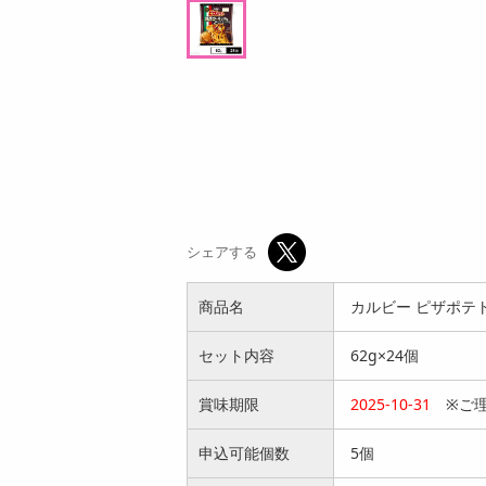
3,456
参考価格
円
円
2
169
1個あたり
.5
円
円
シェアする
商品名
カルビー ピザポテト
セット内容
62g×24個
賞味期限
2025-10-31
※ご理
申込可能個数
5個