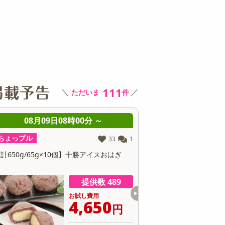
その他 キッチン・日用品
その他 ファッション
サ
111
＼
／
ただいま
件
08月09日08時00分 ～
08月09日08時0
ちょっプル
ちょっプル
33
1
計650g/65g×10個】十勝アイスおはぎ
【12個】黄身のしずくバ
抹茶の渋みと卵のコク
提供数 489
お試し費用
お
4,650
6
円