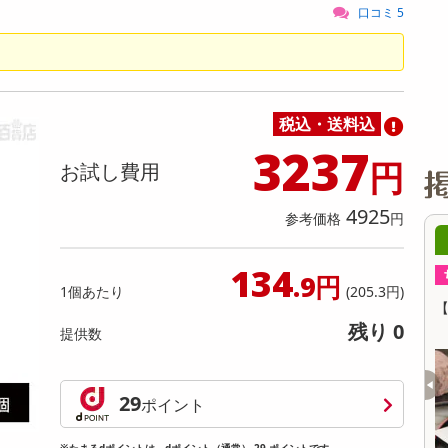
缶詰・瓶詰・ジャム・はちみつ
ミールキット
チョコレート
トクホ
果実酒・梅酒
住居用洗剤
日用品
スポーツサプリメント・ドリンク
チェア・ソファ
財布・小物
パソコン・プリンター・パソコン周辺機器
家具・寝具
口コミ 5
料理の素
ナッツ・ドライフルーツ
栄養ドリンク・エナジードリンク
チューハイ・カクテル
洗剤ギフト
ヘルスケア・衛生用品
健康グッズ
インテリア雑貨
時計
記録メディア・メモリーカード
マタニティ
乾物・海苔・粉物
ゼリー・プリン
お茶・紅茶（茶葉）
ノンアルコール飲料
その他 洗剤
キッチン雑貨・食器・消耗品
アウトドア・イベント用品・DIY・工具
アクセサリー
その他 ベビー・キッズ・マタニティ
スマートフォン・携帯電話・タブレットアクセ
リー
カレー・シチュー
和菓子
コーヒー(豆・インスタント）
ビール・ワイン・お酒ギフト
調理器具・鍋・包丁
その他 インテリア・家具
ファッション雑貨
電池
税込・送料込
電球・蛍光灯・照明
3237
円
お試し費用
AV機器
その他 家電
4925
参考価格
円
8時00分 ～
08月09日08時00分 ～
134
ちょっプル
12
2
6
0
.9円
1個あたり
(205.3円)
ごろごろフィナンシェ
【4種/計8袋】厳選おつまみ「碧の幸」8袋
【
ギフトセット＜全て国産＞化粧箱入り
残り 0
提供数
提供数 9975
提供数 999
お試し費用
お試し費用
29
1,417
3,181
ポイント
円
円
※たまるdポイントは、dポイント（通常） 29 ポイントです。