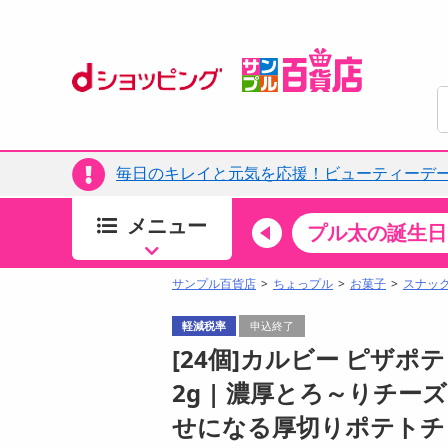
毎日のキレイと元気を応援！ビューティーデー
メニュー
ちょっプルカテゴリ
キッチン・日用品
食品
プル太の誕生日
すべ
食品・調味料
サンプル百貨店
ちょっプル
お菓子
スナッ
生鮮食品
軽減税率
申込終了
加工食品
[24個]カルビー ピザポ
お菓子
2g | 濃厚とろ～りチ
アイス・スイーツ
せになる厚切りポテトチ
飲料