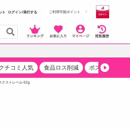
ご利用可能ポイント
ログイン/発行する
クチコミ人気
食品ロス削減
ポストにお届け
クーポン
・サプリメント
品
・収納・寝具
マタニティ
ケア
商品限定クーポン
クストレベル 62g
食品ギフト
おつまみ
ココア・チョコレート飲料
その他 アルコール飲料
弁当箱・水筒・弁当グッズ
下着・ルームウェア
その他 食品
製菓・製パン材料
飲料ギフト
生活雑貨
メンズ
その他 お菓子・スイーツ
その他 飲料
スポーツ・アウトドア用品
ベビー・キッズ
介護用品
レッグウェア