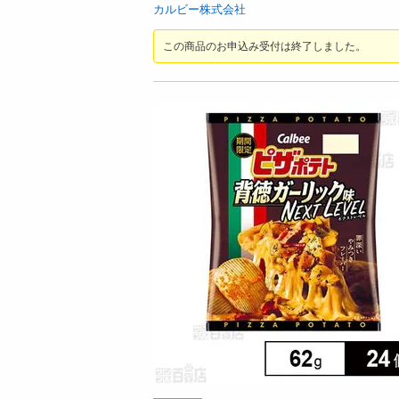
お酒
カルビー株式会社
洗剤
この商品のお申込み受付は終了しました。
キッチン・日用品
ヘアケア・ボディケア
ビューティーケア
健康・ダイエット・サプリメント
医薬品・医薬部外品
インテリア・家具・収納・寝具
08月09日08時00分 ～
08月09日0
ファッション
ちょっプル
ちょっプル
0
5
0
家電
ム
ミルキーラムネ 38g
【6個入】★新改良★
ベビー・キッズ・マタニティ
( ベリー )
ペット用品
提供数 45
資格・学習
お試し費用
3,389
円
掲載予告