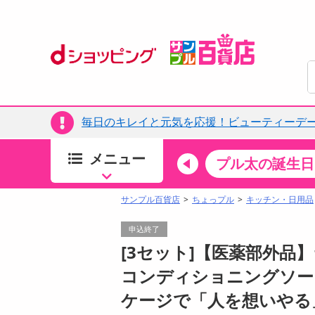
毎日のキレイと元気を応援！ビューティーデー
メニュー
ちょっプルカテゴリ
キッチン・日用品
食品
プル太の誕生日
すべ
食品・調味料
サンプル百貨店
ちょっプル
キッチン・日用品
生鮮食品
申込終了
加工食品
[3セット]【医薬部外品
お菓子
コンディショニングソープ 
アイス・スイーツ
ケージで「人を想いやる
飲料