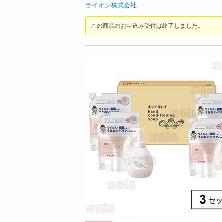
お酒
ライオン株式会社
洗剤
この商品のお申込み受付は終了しました。
キッチン・日用品
ヘアケア・ボディケア
ビューティーケア
健康・ダイエット・サプリメント
医薬品・医薬部外品
インテリア・家具・収納・寝具
08月08日21時00分 ～
08月08日2
ファッション
ちょっプル
ちょっプル
1
0
0
家電
【ブラック/28.0cm】リカバリーサンダル
【ホワイト/26.0c
ベビー・キッズ・マタニティ
軽量 EVA 厚底 クッション 男女兼用 XLS155
軽量 EVA 厚底 クッシ
ペット用品
提供数 10
資格・学習
お試し費用
3,980
円
掲載予告