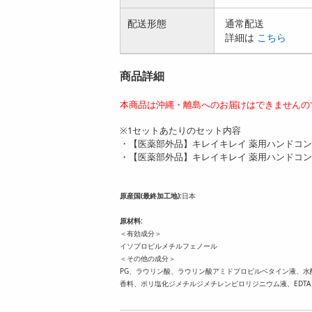
配送形態
通常配送
詳細は
こちら
商品詳細
本商品は沖縄・離島へのお届けはできませんの
※1セットあたりのセット内容
・【医薬部外品】キレイキレイ 薬用ハンドコンディ
・【医薬部外品】キレイキレイ 薬用ハンドコンディ
原産国(最終加工地):
日本
原材料:
＜有効成分＞
イソプロピルメチルフェノール
＜その他の成分＞
PG、ラウリン酸、ラウリン酸アミドプロピルベタイン液、水
香料、ポリ塩化ジメチルジメチレンピロリジニウム液、EDTA