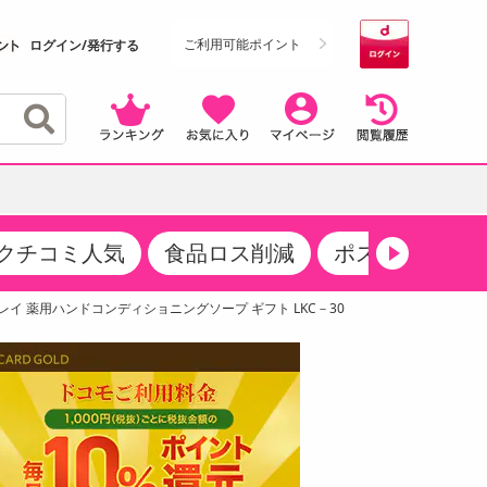
ご利用可能ポイント
ログイン/発行する
クチコミ人気
食品ロス削減
ポストにお届け
クーポン
・サプリメント
品
・収納・寝具
マタニティ
ケア
商品限定クーポン
イ 薬用ハンドコンディショニングソープ ギフト LKC－30
食品ギフト
おつまみ
ココア・チョコレート飲料
その他 アルコール飲料
弁当箱・水筒・弁当グッズ
下着・ルームウェア
その他 食品
製菓・製パン材料
飲料ギフト
生活雑貨
メンズ
その他 お菓子・スイーツ
その他 飲料
スポーツ・アウトドア用品
ベビー・キッズ
介護用品
レッグウェア