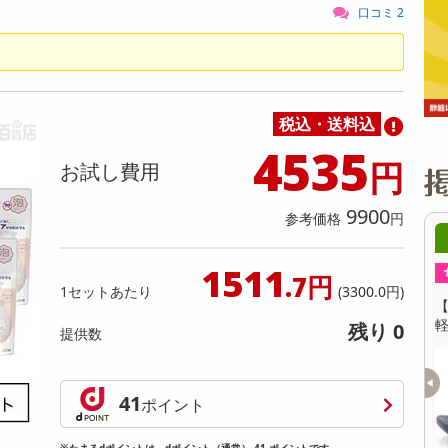
缶詰・瓶詰・ジャム・はちみつ
ミールキット
チョコレート
トクホ
果実酒・梅酒
住居用洗剤
日用品
スポーツサプリメント・ドリンク
チェア・ソファ
財布・小物
パソコン・プリンター・パソコン周辺機器
家具・寝具
口コミ 2
料理の素
ナッツ・ドライフルーツ
栄養ドリンク・エナジードリンク
チューハイ・カクテル
洗剤ギフト
ヘルスケア・衛生用品
健康グッズ
インテリア雑貨
時計
記録メディア・メモリーカード
マタニティ
乾物・海苔・粉物
ゼリー・プリン
お茶・紅茶（茶葉）
ノンアルコール飲料
その他 洗剤
キッチン雑貨・食器・消耗品
アウトドア・イベント用品・DIY・工具
アクセサリー
その他 ベビー・キッズ・マタニティ
スマートフォン・携帯電話・タブレットアクセ
リー
カレー・シチュー
和菓子
コーヒー(豆・インスタント）
ビール・ワイン・お酒ギフト
調理器具・鍋・包丁
その他 インテリア・家具
ファッション雑貨
電池
税込・送料込
電球・蛍光灯・照明
4535
円
お試し費用
AV機器
その他 家電
9900
参考価格
円
1時00分 ～
08月08日21時00分 ～
1511
ちょっプル
0
0
0
0
.7円
1セットあたり
(3300.0円)
m】リカバリーサンダル
【ネイビー/25.0cm】リカバリーサンダル
【
ョン 男女兼用 XLS155
軽量 EVA 厚底 クッション 男女兼用 XLS155
量
残り 0
提供数
提供数 10
提供数 10
お試し費用
お試し費用
3,980
3,980
41
ポイント
円
円
※たまるdポイントは、dポイント（通常） 41 ポイントです。