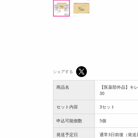
ン
オープン
参考価格
5
円
シェアする
商品名
【医薬部外品】キレ
30
セット内容
3セット
申込可能個数
5個
発送予定日
通常3日前後（発送