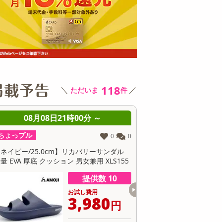
その他 キッチン・日用品
その他 ファッション
サ
118
＼
／
ただいま
件
08月08日21時00分 ～
08月08日21時0
ちょっプル
ちょっプル
0
0
グレー/24.0cm】リカバリーサンダル 軽
【カーキ/23.0cm】リカ
 EVA 厚底 クッション 男女兼用 XLS155
量 EVA 厚底 クッション 男女
提供数 10
お試し費用
お
3,980
3
円