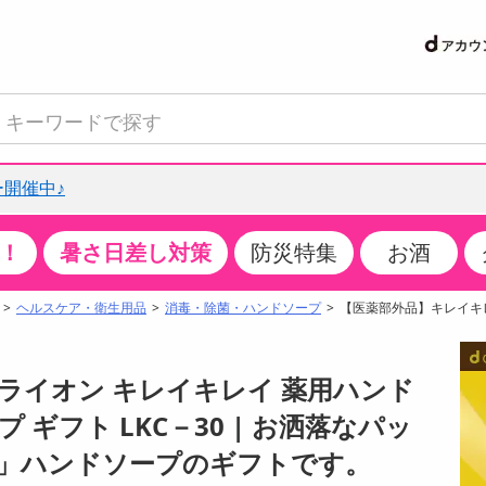
開催中♪
！
暑さ日差し対策
防災特集
お酒
て見る
特設コーナー
食品・調味料
生鮮食品
お菓子
アイス・スイーツ
飲料
お酒
洗剤
キッチン・日用品
健康・ダイエット
医薬品・医薬部外
インテリア・家具
ファッション
家電
ベビー・キッズ・
ペット用品
加工食品
ヘアケア・ボディ
ビューティーケア
特集一覧
ヘルスケア・衛生用品
消毒・除菌・ハンドソープ
【医薬部外品】キレイキレ
クチコミで選ばれた人気商品
米・雑穀
肉・肉加工品
スナック菓子
アイスクリーム・シャーベット
水・ミネラルウォーター・炭酸水
ビール・発泡酒・新ジャンル
キッチン・台所用洗剤
掃除用具
健康食品・飲料
第二類医薬品
収納用品
トップス
生活家電
ベビーおむつ・トイレ用品
犬用品
カップ麺・乾麺・パスタ
ヘアケア・スタイリング
スキンケア・基礎化粧品
パン・シリアル・コーンフレーク
魚介類・シーフード・水産加工品
クッキー・クラッカー
ケーキ・スイーツ
お茶・紅茶（ソフトドリンク）
ワイン
洗濯用洗剤・柔軟剤・漂白剤
洗濯用品
ダイエット
指定第二類医薬品
寝具・布団
ボトムス
キッチン家電
授乳グッズ
猫用品
インスタント・レトルト・冷凍食品・惣菜
ボディケア
ベースメイク・メイクアップ・ネイル
】ライオン キレイキレイ 薬用ハンド
サンプリング
チーズ・ヨーグルト・乳製品・卵
フルーツ・果物・果物加工品
キャンディ・ガム・タブレット
お菓子・スイーツギフト
コーヒー（ソフトドリンク）
日本酒・焼酎
バス・お風呂用洗剤
トイレ・バス用品
サプリメント
第三類医薬品
マット・カーペット・クッション
シューズ
冷房・暖房器具・空調
食事グッズ
その他 ペット用品
ナチュラル・オーガニックコスメ
ギフト LKC－30 | お洒落なパッ
抽選サンプル
調味料・ドレッシング・油
野菜・きのこ
せんべい・米菓
果実・野菜・清涼・乳飲料
洋酒・リキュール
トイレ用洗剤
タオル
美容サプリメント・ドリンク
医薬部外品
テーブル・デスク・カウンター
バッグ
美容・健康家電
ベビー用品・雑貨
香水・アロマ
」ハンドソープのギフトです。