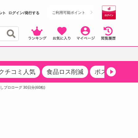
ご利用可能ポイント
ログイン/発行する
クチコミ人気
食品ロス削減
ポストにお届け
クーポン
・サプリメント
品
・収納・寝具
マタニティ
ケア
商品限定クーポン
プロローグ 30日分(60粒)
食品ギフト
おつまみ
ココア・チョコレート飲料
その他 アルコール飲料
弁当箱・水筒・弁当グッズ
下着・ルームウェア
その他 食品
製菓・製パン材料
飲料ギフト
生活雑貨
メンズ
その他 お菓子・スイーツ
その他 飲料
スポーツ・アウトドア用品
ベビー・キッズ
介護用品
レッグウェア