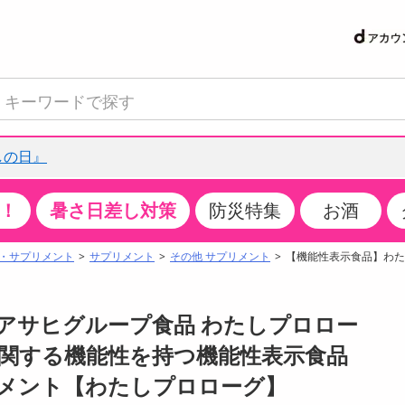
しの日』
！
暑さ日差し対策
防災特集
お酒
て見る
特設コーナー
食品・調味料
生鮮食品
お菓子
アイス・スイーツ
飲料
お酒
洗剤
キッチン・日用品
健康・ダイエット
医薬品・医薬部外
インテリア・家具
ファッション
家電
ベビー・キッズ・
ペット用品
加工食品
ヘアケア・ボディ
ビューティーケア
特集一覧
・サプリメント
サプリメント
その他 サプリメント
【機能性表示食品】わたし
クチコミで選ばれた人気商品
米・雑穀
肉・肉加工品
スナック菓子
アイスクリーム・シャーベット
水・ミネラルウォーター・炭酸水
ビール・発泡酒・新ジャンル
キッチン・台所用洗剤
掃除用具
健康食品・飲料
第二類医薬品
収納用品
トップス
生活家電
ベビーおむつ・トイレ用品
犬用品
カップ麺・乾麺・パスタ
ヘアケア・スタイリング
スキンケア・基礎化粧品
パン・シリアル・コーンフレーク
魚介類・シーフード・水産加工品
クッキー・クラッカー
ケーキ・スイーツ
お茶・紅茶（ソフトドリンク）
ワイン
洗濯用洗剤・柔軟剤・漂白剤
洗濯用品
ダイエット
指定第二類医薬品
寝具・布団
ボトムス
キッチン家電
授乳グッズ
猫用品
インスタント・レトルト・冷凍食品・惣菜
ボディケア
ベースメイク・メイクアップ・ネイル
】アサヒグループ食品 わたしプロロー
サンプリング
チーズ・ヨーグルト・乳製品・卵
フルーツ・果物・果物加工品
キャンディ・ガム・タブレット
お菓子・スイーツギフト
コーヒー（ソフトドリンク）
日本酒・焼酎
バス・お風呂用洗剤
トイレ・バス用品
サプリメント
第三類医薬品
マット・カーペット・クッション
シューズ
冷房・暖房器具・空調
食事グッズ
その他 ペット用品
ナチュラル・オーガニックコスメ
 生理に関する機能性を持つ機能性表示食品
抽選サンプル
調味料・ドレッシング・油
野菜・きのこ
せんべい・米菓
果実・野菜・清涼・乳飲料
洋酒・リキュール
トイレ用洗剤
タオル
美容サプリメント・ドリンク
医薬部外品
テーブル・デスク・カウンター
バッグ
美容・健康家電
ベビー用品・雑貨
香水・アロマ
メント【わたしプロローグ】