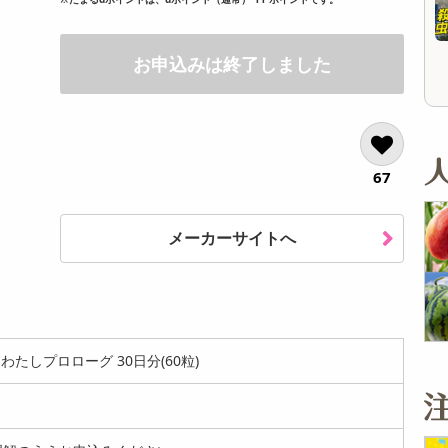
オープン
オープン
参考価格
999
33
り
1枚あたり
.7
.4
円
円
お申込みは終了しました
67
メーカーサイトへ
たしプロローグ 30日分(60粒)