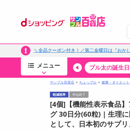
＼全品クーポン付き！／第二金曜日は『おか
メニュー
ちょっプルカテゴリ
キッチン・日用品
食品
プル太の誕生日
すべ
食品・調味料
サンプル百貨店
ちょっプル
健康・ダイエット
生鮮食品
軽減税率
申込終了
加工食品
[4個]【機能性表示食品
お菓子
グ 30日分(60粒) |
アイス・スイーツ
として、日本初のサプリ
飲料