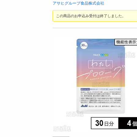
お酒
アサヒグループ食品株式会社
洗剤
この商品のお申込み受付は終了しました。
キッチン・日用品
ヘアケア・ボディケア
ビューティーケア
健康・ダイエット・サプリメント
医薬品・医薬部外品
インテリア・家具・収納・寝具
08月07日12時00分 ～
08月07日12時00分
ファッション
っプル
ちょっプル
0
0
家電
イズ／3色組】綿100%花柄プリントシ
花ふぜい ラベンダー 煙少香 
ベビー・キッズ・マタニティ
20G×3点セット
ペット用品
提供数 50
提供
資格・学習
お試し費用
お試し費
1,480
2,9
円
掲載予告