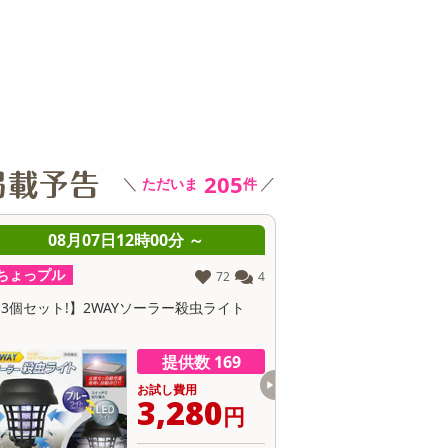
その他 キッチン・日用品
その他 ファッション
サ
205
＼
／
ただいま
件
8月07日12時00分 ～
08月07日12時00分 ～
ル
ちょっプル
72
4
1,195
!】2WAYソーラー殺虫ライト
受け口＆チャック付携帯トイレ12枚
（男女兼用）
提供数 169
提供数 1
お試し費用
お試し費用
3,280
1,799
円