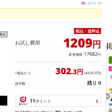
缶詰・瓶詰・ジャム・はちみつ
ミールキット
チョコレート
トクホ
果実酒・梅酒
住居用洗剤
日用品
スポーツサプリメント・ドリンク
チェア・ソファ
財布・小物
パソコン・プリンター・パソコン周辺機器
家具・寝具
口コミ 14
料理の素
ナッツ・ドライフルーツ
栄養ドリンク・エナジードリンク
チューハイ・カクテル
洗剤ギフト
ヘルスケア・衛生用品
健康グッズ
インテリア雑貨
時計
記録メディア・メモリーカード
マタニティ
乾物・海苔・粉物
ゼリー・プリン
お茶・紅茶（茶葉）
ノンアルコール飲料
その他 洗剤
キッチン雑貨・食器・消耗品
アウトドア・イベント用品・DIY・工具
アクセサリー
その他 ベビー・キッズ・マタニティ
スマートフォン・携帯電話・タブレットアクセ
リー
カレー・シチュー
和菓子
コーヒー(豆・インスタント）
ビール・ワイン・お酒ギフト
調理器具・鍋・包丁
その他 インテリア・家具
ファッション雑貨
電池
税込・送料込
電球・蛍光灯・照明
1209
円
お試し費用
AV機器
その他 家電
17682
参考価格
円
 ～
08月07日12時00分 ～
0
302
ちょっプル
ちょっプ
6
0
0
0
.3円
1個あたり
(4420.5円)
徳用大型 2
【ふつう/20枚×24点セット】超快適SMART
【3個セット
COLOR MyPalette【Pink×Gray】
残り 0
提供数
数 997
提供数 500
用
お試し費用
11
99
15,999
ポイント
円
円
※たまるdポイントは、dポイント（通常） 11 ポイントです。