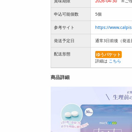
賞味期限
2026-04-30
※ご理
申込可能個数
5個
参考サイト
https://www.calpis
発送予定日
通常3日前後（発送
配送形態
ゆうパケット
詳細は
こちら
商品詳細