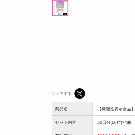
1,628
参考価格
参考価格
円
493
1枚あたり
1個あた
.4
円
シェアする
商品名
【機能性表示食品】わ
セット内容
30日分(60粒)×4個