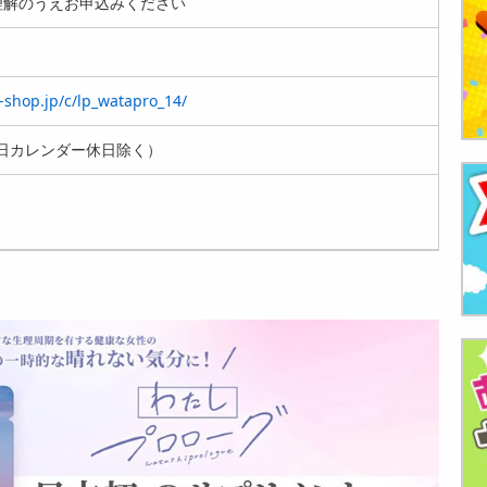
解のうえお申込みください
-shop.jp/c/lp_watapro_14/
日カレンダー休日除く）