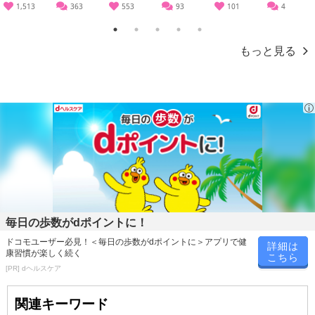
1,513
363
553
93
101
4
※会員様のご都合でお受取りいただけない場合、商品の再発送や返
金はいたしかねます。
1
2
3
4
5
また、お届け日時のご指定は、お受けできません。宅配業者からの
もっと見る
不在票にてご対応ください。
※発送予定日は前後する場合がございます。また商品によって発送
日が異なります。
※dショッピングサンプル百貨店よりお届けする商品は、ご利用いた
だいた後のご感想をいただくことを目的としており、転売等は固く
禁じます。
転売等、目的以外での利用が確認された場合は、サービス利用を停
止させていただきます。
発送日カレンダー
毎日の歩数がdポイントに！
ドコモユーザー必見！＜毎日の歩数がdポイントに＞アプリで健
詳細は
康習慣が楽しく続く
こちら
[PR] dヘルスケア
関連キーワード