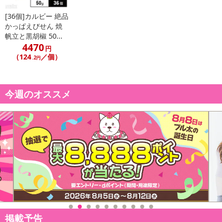
[36個]カルビー 絶品
かっぱえびせん 焼
帆立と黒胡椒 50...
4470
円
（124
／個）
.2円
今週のオススメ
掲載予告