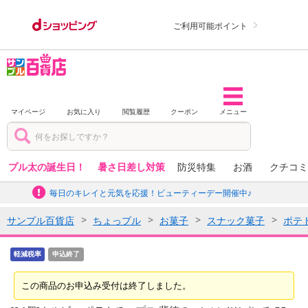
ご利用可能ポイント
マイページ
お気に入り
閲覧履歴
クーポン
メニュー
プル太の誕生日！
暑さ日差し対策
防災特集
お酒
クチコミ
毎日のキレイと元気を応援！ビューティーデー開催中♪
サンプル百貨店
ちょっプル
お菓子
スナック菓子
ポテ
軽減税率
申込終了
この商品のお申込み受付は終了しました。