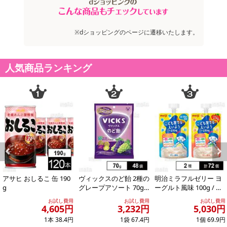
記載されている内容を必ずご確認いただき、お届けする商品セット
にご納得いただきましたうえでお申し込みください。
※パッケージ変更や商品リニューアル(成分など含む)等により、参考
※dショッピングのページに遷移いたします。
の掲載画像や画像内のバーコードなど、お届け商品と多少異なる場
合がございます。
また、[新たな加工食品の原料原産地表示制度]の経過措置期間の終
人気商品ランキング
了により、商品詳細内に記載の原産国・原材料の表記が旧表記の場
合がございます。
あらかじめご了承いただいた上でお申込みください。なお、本理由
によるお申込み後のキャンセル・返品交換は対応いたしかねます。
【お支払いについて】
※送料はお試し費用に含まれております。
※お支払い方法は、電話料金合算払い、クレジットカード、dポイン
Previous
Next
トの利用となります。
アサヒ おしるこ 缶 190
ヴィックスのど飴 2種の
明治ミラフルゼリー ヨ
g
グレープアソート 70g
ーグルト風味 100g / り
※供試品
んごヨーグルト風味 10
お試し費用
お試し費用
お試し費用
【発送・お届け・商品について】
0g
4,605円
3,232円
5,030円
※お申込み頂きました商品の同梱、お届けの日時指定はいたしかね
1本 38.4円
1袋 67.4円
1個 69.9円
ます。