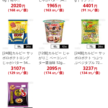
2020
1965
4401
円
円
円
（168
／個）
（163
／個）
（91
／個）
.4円
.8円
.7円
[24個]カルビー サッ
[12個]カルビー じゃ
[24個]カルビー サッ
ポロポテトロング
がりこ ベーコンバ
ポロポテト つぶつ
じゃがバター 54...
ター醤油味 52g...
ぶベジタブル 72...
3107
2095
3237
円
円
円
（129
／個）
（174
／個）
（134
／個）
.5円
.6円
.9円