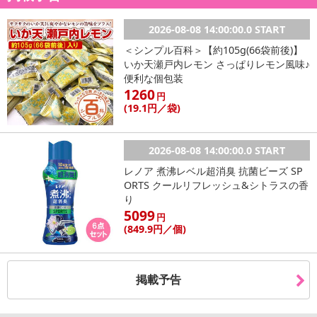
2026-08-08 14:00:00.0 START
＜シンプル百科＞【約105g(66袋前後)】
いか天瀬戸内レモン さっぱりレモン風味♪
便利な個包装
1260
円
(19
.1円
／袋)
2026-08-08 14:00:00.0 START
レノア 煮沸レベル超消臭 抗菌ビーズ SP
ORTS クールリフレッシュ&シトラスの香
り
5099
円
(849
.9円
／個)
掲載予告