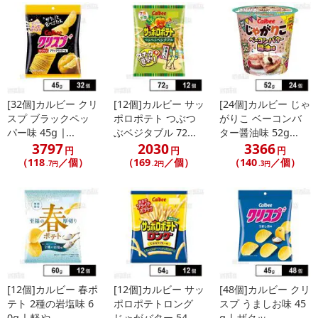
[32個]カルビー クリ
[12個]カルビー サッ
[24個]カルビー じゃ
スプ ブラックペッ
ポロポテト つぶつ
がりこ ベーコンバ
パー味 45g |...
ぶベジタブル 72...
ター醤油味 52g...
3797
2030
3366
円
円
円
（118
／個）
（169
／個）
（140
／個）
.7円
.2円
.3円
[12個]カルビー 春ポ
[12個]カルビー サッ
[48個]カルビー クリ
テト 2種の岩塩味 6
ポロポテトロング
スプ うましお味 45
0g | 軽や...
じゃがバター 54...
g | ザクッ...