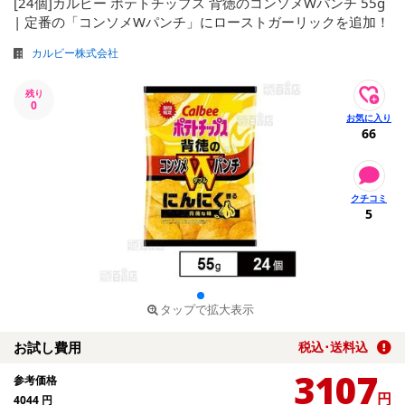
[24個]カルビー ポテトチップス 背徳のコンソメWパンチ 55g
| 定番の「コンソメWパンチ」にローストガーリックを追加！
カルビー株式会社
残り
0
66
5
タップで拡大表示
お試し費用
税込･送料込
3107
参考価格
円
4044
円