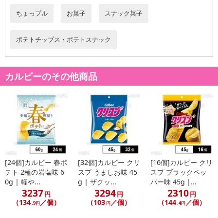
ちょっプル
お菓子
スナック菓子
ポテトチップス・ポテトスナック
休業日
■
その他共通および商品カテゴリー別注意事項（※必ずご確認くだ
カルビーのその他商品
さい）
こちらの情報は
2026-07-09 14:08:36.0
での情報となります。
[24個]カルビー 春ポ
[32個]カルビー クリ
[16個]カルビー クリ
テト 2種の岩塩味 6
スプ うましお味 45
スプ ブラックペッ
0g | 軽や...
g | ザクッ...
パー味 45g |...
3237
3294
2310
円
円
円
（134
／個）
（103
／個）
（144
／個）
.9円
円
.4円