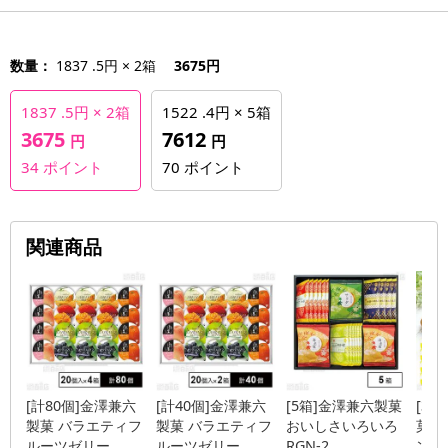
数量：
1837 .5円 × 2箱
3675円
1837 .5円 × 2箱
1522 .4円 × 5箱
3675
7612
円
円
34
ポイント
70
ポイント
関連商品
[計80個]金澤兼六
[計40個]金澤兼六
[5箱]金澤兼六製菓
[3
製菓 バラエティフ
製菓 バラエティフ
おいしさいろいろ
菓 
ルーツゼリー...
ルーツゼリー...
RGN-2...
ンド