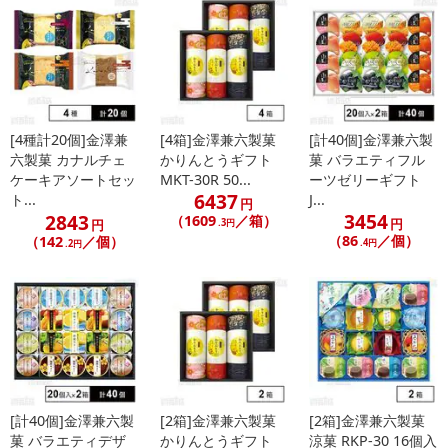
[4種計20個]金澤兼
[4箱]金澤兼六製菓
[計40個]金澤兼六製
六製菓 カナルチェ
かりんとうギフト
菓 バラエティフル
ケーキアソートセッ
MKT-30R 50...
ーツゼリーギフト
6437
ト...
J...
円
3454
2843
（1609
／箱）
円
円
.3円
（86
／個）
（142
／個）
.4円
.2円
[計40個]金澤兼六製
[2箱]金澤兼六製菓
[2箱]金澤兼六製菓
菓 バラエティデザ
かりんとうギフト
涼菓 RKP-30 16個入