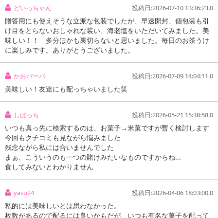
どいっちゃん
投稿日:2026-07-10 13:36:23.0
贈答用にも使えそうな立派な包装でしたが、早速開封、個包装も引
け目をとらないおしゃれな装い、海老塩をいただいてみました。美
味しい！！ 多分ほかも裏切らないと思いました。毎日のお茶うけ
に楽しみです。ありがとうございました。
注意事項
お申込みの際は 「商品情報」に記載されている「注意事項」を
かおバーバ
投稿日:2026-07-09 14:04:11.0
必ずご確認ください。
美味しい！友達にも配っちゃいました笑
【キャンセルについて】
しばっち
投稿日:2026-05-21 15:38:58.0
※お申込み後のキャンセルはお受けできません。
いつも真っ先に検索するのは、お菓子→米菓ですが暫く検討します
記載されている内容を必ずご確認いただき、お届けする商品セット
今回もクチコミも見ながら悩みました
にご納得いただきましたうえでお申し込みください。
残念ながら私には合いませんでした
※パッケージ変更や商品リニューアル(成分など含む)等により、参考
まぁ、こういうのも一つの賭けみたいなものですからね...
の掲載画像や画像内のバーコードなど、お届け商品と多少異なる場
食してみないとわかりません
合がございます。
また、[新たな加工食品の原料原産地表示制度]の経過措置期間の終
yasu24
投稿日:2026-04-06 18:03:00.0
了により、商品詳細内に記載の原産国・原材料の表記が旧表記の場
私的には美味しいとは思わなかった。
合がございます。
枚数があるので配るには良いかもだが、いつも有名な菓子を配って