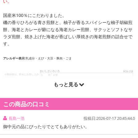
い。
国産米100％にこだわりました。
磯の香りひろがる青さ煎餅と、柚子が香るスパイシーな柚子胡椒煎
餅、海老とカレーが癖になる海老カレー煎餅、サクッとソフトなサ
ラダ煎餅、焼き上げた海老が香ばしい厚焼きの海老煎餅の詰合せで
す。
アレルギー表示:
乳成分・えび・大豆・豚肉・ごま
もっと見る
この商品の口コミ
長島一浩
投稿日:2026-07-17 20:45:44.0
御中元の品にぴったりでとてもありがたい。