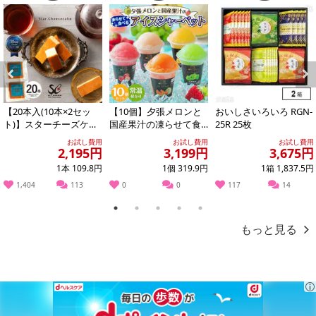
転売等、目的以外での利用が確認された場合は、サービス利用を停
止させていただきます。
発送日カレンダー
Previous
Next
【20本入(10本×2セッ
【10個】夕張メロンと
おいしさいろいろ RGN-
ト)】スターチーズケー
国産果汁の凍らせて食
25R 25枚
キ
べるアイスシャーベッ
お試し費用
お試し費用
お試し費用
ト（5種×各2個）...
2,195円
3,199円
3,675円
1本 109.8円
1個 319.9円
1箱 1,837.5円
1,404
113
0
0
117
14
1
2
3
4
5
休業日
もっと見る
■
その他共通および商品カテゴリー別注意事項（※必ずご確認くだ
さい）
こちらの情報は
2026-07-09 14:13:35.0
での情報となります。