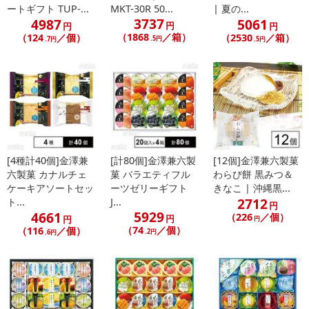
ートギフト TUP-...
MKT-30R 50...
| 夏の...
3737
4987
5061
円
円
円
（1868
／箱）
（124
／個）
（2530
／箱）
.5円
.7円
.5円
[4種計40個]金澤兼
[計80個]金澤兼六製
[12個]金澤兼六製菓
六製菓 カナルチェ
菓 バラエティフル
わらび餅 黒みつ＆
ケーキアソートセッ
ーツゼリーギフト
きなこ | 沖縄黒...
2712
ト...
J...
円
5929
4661
（226
／個）
円
円
円
（74
／個）
（116
／個）
.2円
.6円