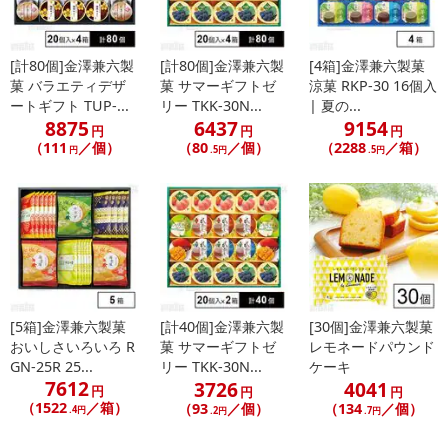
[計80個]金澤兼六製
[計80個]金澤兼六製
[4箱]金澤兼六製菓
菓 バラエティデザ
菓 サマーギフトゼ
涼菓 RKP-30 16個入
ートギフト TUP-...
リー TKK-30N...
| 夏の...
8875
6437
9154
円
円
円
（111
／個）
（80
／個）
（2288
／箱）
円
.5円
.5円
[5箱]金澤兼六製菓
[計40個]金澤兼六製
[30個]金澤兼六製菓
おいしさいろいろ R
菓 サマーギフトゼ
レモネードパウンド
GN-25R 25...
リー TKK-30N...
ケーキ
7612
3726
4041
円
円
円
（1522
／箱）
（93
／個）
（134
／個）
.4円
.2円
.7円