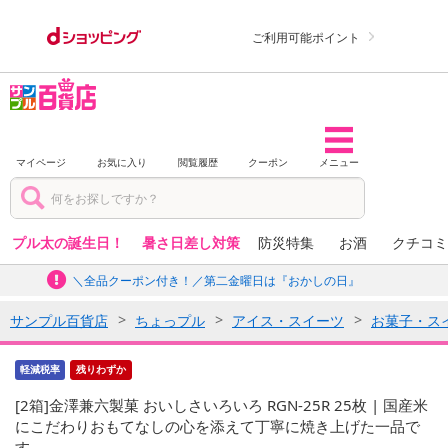
ご利用可能ポイント
マイページ
お気に入り
閲覧履歴
クーポン
メニュー
プル太の誕生日！
暑さ日差し対策
防災特集
お酒
クチコミ
＼全品クーポン付き！／第二金曜日は『おかしの日』
サンプル百貨店
ちょっプル
アイス・スイーツ
お菓子・ス
軽減税率
残りわずか
[2箱]金澤兼六製菓 おいしさいろいろ RGN-25R 25枚 | 国産米
にこだわりおもてなしの心を添えて丁寧に焼き上げた一品で
す