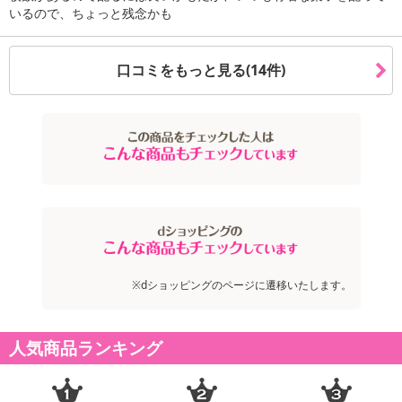
あらかじめご了承いただいた上でお申込みください。なお、本理由
いるので、ちょっと残念かも
によるお申込み後のキャンセル・返品交換は対応いたしかねます。
【お支払いについて】
口コミをもっと見る(14件)
※送料はお試し費用に含まれております。
※お支払い方法は、電話料金合算払い、クレジットカード、dポイン
トの利用となります。
【発送・お届け・商品について】
※お申込み頂きました商品の同梱、お届けの日時指定はいたしかね
ます。
※会員様のご都合でお受取りいただけない場合、商品の再発送や返
金はいたしかねます。
また、お届け日時のご指定は、お受けできません。宅配業者からの
※dショッピングのページに遷移いたします。
不在票にてご対応ください。
※発送予定日は前後する場合がございます。また商品によって発送
日が異なります。
人気商品ランキング
※dショッピングサンプル百貨店よりお届けする商品は、ご利用いた
だいた後のご感想をいただくことを目的としており、転売等は固く
禁じます。