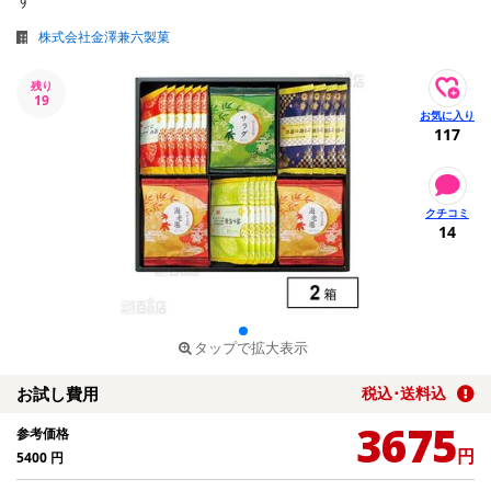
株式会社金澤兼六製菓
残り
19
117
14
タップで拡大表示
お試し費用
税込･送料込
3675
参考価格
円
5400
円