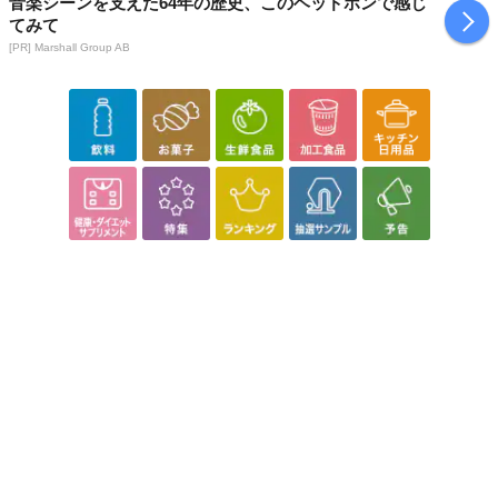
音楽シーンを支えた64年の歴史、このヘッドホンで感じ
てみて
[PR] Marshall Group AB
本商品は沖縄・離島へのお届けはできませんので、ご了承くださ
い。
離乳食中期からの赤ちゃんが食べやすいよう、極細のパスタを短く
カットしています。
ゆでてソースに絡めたり、スープや野菜と一緒に煮こんだり、和食
の出汁にもよく合います。