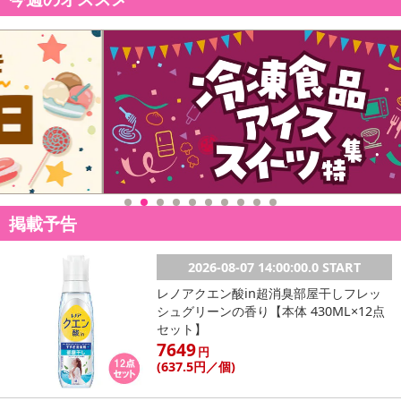
掲載予告
2026-08-07 14:00:00.0 START
レノアクエン酸in超消臭部屋干しフレッ
シュグリーンの香り【本体 430ML×12点
セット】
7649
円
(637
.5円
／個)