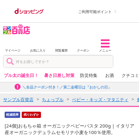
ご利用可能ポイント
マイページ
お気に入り
閲覧履歴
クーポン
メニュー
プル太の誕生日！
暑さ日差し対策
防災特集
お酒
クチコミ
＼全品クーポン付き！／第二金曜日は『おかしの日』
サンプル百貨店
ちょっプル
ベビー・キッズ・マタニティ
軽減税率
残りわずか
[24個]おもちゃ箱 オーガニックベビーパスタ 200g | イタリア
産オーガニックデュラムセモリナ小麦を100％使用。