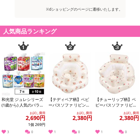
※dショッピングのページに遷移いたします。
人気商品ランキング
和光堂 ジュレシリーズ
【テディベア柄】ベビ
【チューリップ柄】ベ
(1歳から) 人気のバラエ
ーバスソファ リビン
ビーバスソファ リビン
ティ7種計10個 セット
グ・お風呂兼用
グ・お風呂兼用
お試し費用
お試し費用
お試し費用
2,690円
2,380円
2,380円
1個 269円
3
0
1
0
1
0