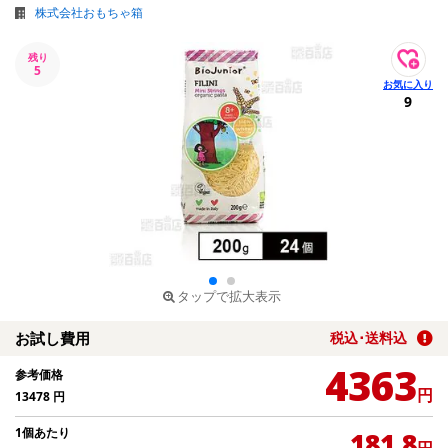
株式会社おもちゃ箱
残り
5
9
タップで拡大表示
お試し費用
税込･送料込
4363
参考価格
円
13478
円
1個あたり
181.8
円