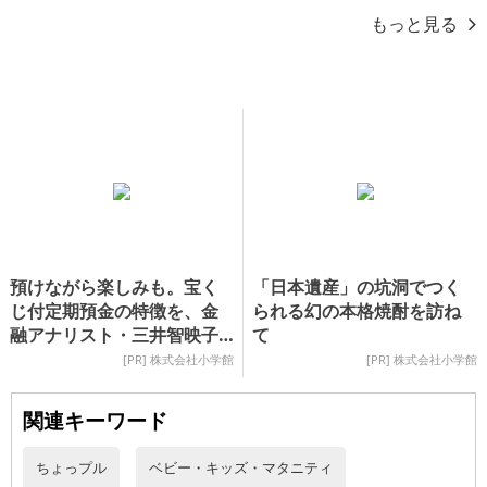
もっと見る
預けながら楽しみも。宝く
「日本遺産」の坑洞でつく
じ付定期預金の特徴を、金
られる幻の本格焼酎を訪ね
融アナリスト・三井智映子
て
さんの視点を交えて紹介
[PR] 株式会社小学館
[PR] 株式会社小学館
関連キーワード
ちょっプル
ベビー・キッズ・マタニティ