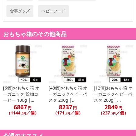
食事グッズ
ベビーフード
おもちゃ箱のその他商品
[6個]おもちゃ箱 オ
[48個]おもちゃ箱 オ
[12個]おもちゃ箱 オ
ーガニック 穀物コ
ーガニックベビーパ
ーガニックベビーパ
ーヒー 100g |...
スタ 200g |...
スタ 200g |...
6867
8237
2849
円
円
円
（1144
／個）
（171
／個）
（237
／個）
.5円
.7円
.5円
今週のオススメ