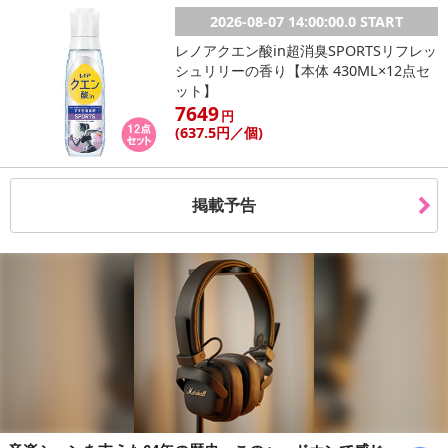
2026-08-07 14:00:00.0 START
レノアクエン酸in超消臭SPORTSリフレッ
シュリリーの香り【本体 430ML×12点セ
ット】
7649
円
(637
.5円
／個)
掲載予告