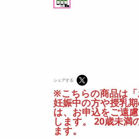
オープン
参考価格
円
225
1個あたり
5
円
円
シェアする
※こちらの商品は「
妊娠中の方や授乳期
は、お申込をご遠
します。 20歳未
ます。