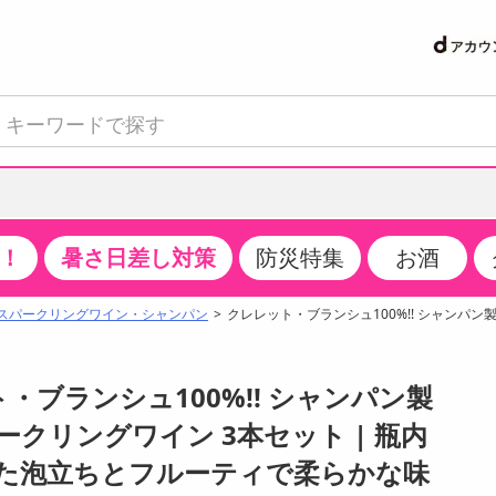
！
暑さ日差し対策
防災特集
お酒
て見る
特設コーナー
食品・調味料
生鮮食品
お菓子
アイス・スイーツ
飲料
お酒
洗剤
キッチン・日用品
健康・ダイエット
医薬品・医薬部外
インテリア・家具
ファッション
家電
ベビー・キッズ・
ペット用品
加工食品
ヘアケア・ボディ
ビューティーケア
特集一覧
スパークリングワイン・シャンパン
クレレット・ブランシュ100%!! シャンパ
クチコミで選ばれた人気商品
米・雑穀
肉・肉加工品
スナック菓子
アイスクリーム・シャーベット
水・ミネラルウォーター・炭酸水
ビール・発泡酒・新ジャンル
キッチン・台所用洗剤
掃除用具
健康食品・飲料
第二類医薬品
収納用品
トップス
生活家電
ベビーおむつ・トイレ用品
犬用品
カップ麺・乾麺・パスタ
ヘアケア・スタイリング
スキンケア・基礎化粧品
パン・シリアル・コーンフレーク
魚介類・シーフード・水産加工品
クッキー・クラッカー
ケーキ・スイーツ
お茶・紅茶（ソフトドリンク）
ワイン
洗濯用洗剤・柔軟剤・漂白剤
洗濯用品
ダイエット
指定第二類医薬品
寝具・布団
ボトムス
キッチン家電
授乳グッズ
猫用品
インスタント・レトルト・冷凍食品・惣菜
ボディケア
ベースメイク・メイクアップ・ネイル
ト・ブランシュ100%!! シャンパン製
サンプリング
チーズ・ヨーグルト・乳製品・卵
フルーツ・果物・果物加工品
キャンディ・ガム・タブレット
お菓子・スイーツギフト
コーヒー（ソフトドリンク）
日本酒・焼酎
バス・お風呂用洗剤
トイレ・バス用品
サプリメント
第三類医薬品
マット・カーペット・クッション
シューズ
冷房・暖房器具・空調
食事グッズ
その他 ペット用品
ナチュラル・オーガニックコスメ
クリングワイン 3本セット | 瓶内
抽選サンプル
調味料・ドレッシング・油
野菜・きのこ
せんべい・米菓
果実・野菜・清涼・乳飲料
洋酒・リキュール
トイレ用洗剤
タオル
美容サプリメント・ドリンク
医薬部外品
テーブル・デスク・カウンター
バッグ
美容・健康家電
ベビー用品・雑貨
香水・アロマ
た泡立ちとフルーティで柔らかな味