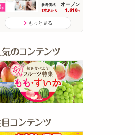
オープン
参考価格
参
236
1個あたり
1個
.2
円
もっと見る