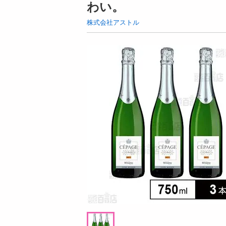
わい。
お酒
洗剤
株式会社アストル
キッチン・日用品
ヘアケア・ボディケア
ビューティーケア
健康・ダイエット・サプリメント
医薬品・医薬部外品
インテリア・家具・収納・寝具
08月10日00時00分 ～
08月10日0
ファッション
ちょっプル
ちょっプル
16
37
0
家電
【40倍対象】スクラビングバブル 取り替え
【3本組】ウルトラ蟻退
ベビー・キッズ・マタニティ
式トイレ用スポンジクリーナー スゴ落ちパ
ッド 替え
ペット用品
提供数 270
資格・学習
お試し費用
5,398
円
掲載予告