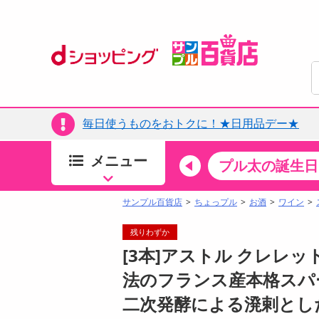
毎日使うものをおトクに！★日用品デー★
メニュー
ちょっプルカテゴリ
キッチン・日用品
食品
プル太の誕生日
すべ
食品・調味料
サンプル百貨店
ちょっプル
お酒
ワイン
生鮮食品
残りわずか
加工食品
[3本]アストル クレレッ
お菓子
法のフランス産本格スパー
アイス・スイーツ
二次発酵による溌剌とし
飲料