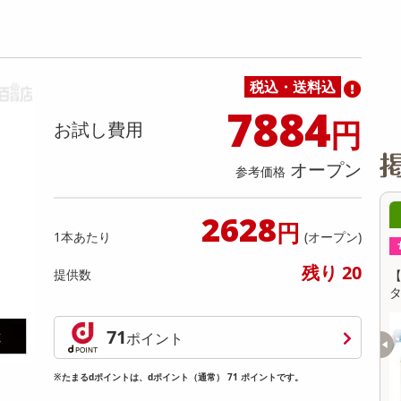
缶詰・瓶詰・ジャム・はちみつ
ミールキット
チョコレート
トクホ
果実酒・梅酒
住居用洗剤
日用品
スポーツサプリメント・ドリンク
チェア・ソファ
財布・小物
パソコン・プリンター・パソコン周辺機器
家具・寝具
料理の素
ナッツ・ドライフルーツ
栄養ドリンク・エナジードリンク
チューハイ・カクテル
洗剤ギフト
ヘルスケア・衛生用品
健康グッズ
インテリア雑貨
時計
記録メディア・メモリーカード
マタニティ
乾物・海苔・粉物
ゼリー・プリン
お茶・紅茶（茶葉）
ノンアルコール飲料
その他 洗剤
キッチン雑貨・食器・消耗品
アウトドア・イベント用品・DIY・工具
アクセサリー
その他 ベビー・キッズ・マタニティ
スマートフォン・携帯電話・タブレットアクセ
リー
税込・送料込
カレー・シチュー
和菓子
コーヒー(豆・インスタント）
ビール・ワイン・お酒ギフト
調理器具・鍋・包丁
その他 インテリア・家具
ファッション雑貨
電池
7884
円
電球・蛍光灯・照明
お試し費用
AV機器
オープン
参考価格
その他 家電
0時00分 ～
08月10日00時00分 ～
2628
円
1本あたり
(オープン)
ちょっプル
0
0
0
0
残り 20
提供数
治500ml
【500ml×3本組】ウイレスセブン スプレー
【
タイプ
提供数 100
提供数 100
71
ポイント
お試し費用
お試し費用
6,380
4,830
円
円
※たまるdポイントは、dポイント（通常） 71 ポイントです。