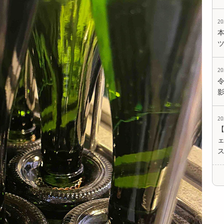
2
2
2
ェ