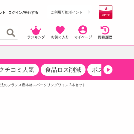
ご利用可能ポイント
ログイン/発行する
クチコミ人気
食品ロス削減
ポストにお届け
クーポン
・サプリメント
品
・収納・寝具
マタニティ
ケア
商品限定クーポン
ン製法のフランス産本格スパークリングワイン 3本セット
食品ギフト
おつまみ
ココア・チョコレート飲料
その他 アルコール飲料
弁当箱・水筒・弁当グッズ
下着・ルームウェア
その他 食品
製菓・製パン材料
飲料ギフト
生活雑貨
メンズ
その他 お菓子・スイーツ
その他 飲料
スポーツ・アウトドア用品
ベビー・キッズ
介護用品
レッグウェア