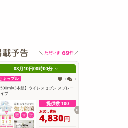
その他 キッチン・日用品
その他 ファッション
サ
69
＼
／
ただいま
件
08月10日08時00分 ～
08月10日08時
ちょっプル
ちょっプル
15
3
6個入】 ごろごろフィナンシェ (いちじく)
【30個】黄身のしずくバ
抹茶の渋みと卵のコク
提供数 9977
お試し費用
お
1,417
1
円