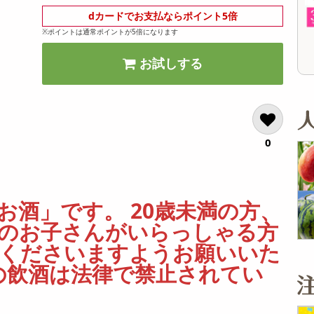
オープン
オープン
参考価格
参考価格
dカードでお支払ならポイント5倍
2,126
1,610
1本あたり
1本あたり
.7
円
円
※ポイントは通常ポイントが5倍になります
お試しする
0
お酒」です。 20歳未満の方、
のお子さんがいらっしゃる方
慮くださいますようお願いいた
満の飲酒は法律で禁止されてい