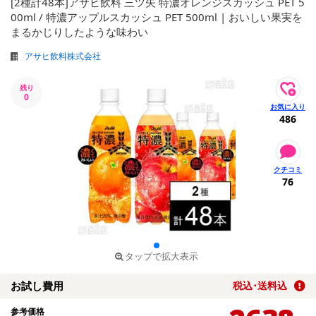
[2種計48本]アサヒ飲料 三ツ矢 特濃オレンジスカッシュ PET 5
00ml / 特濃アップルスカッシュ PET 500ml | おいしい果実を
まるかじりしたような味わい
アサヒ飲料株式会社
残り
0
486
76
タップで拡大表示
お試し費用
税込･送料込
参考価格