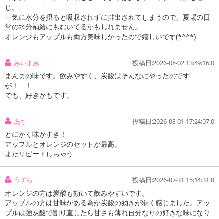
じ。
一気に水分を摂ると吸収されずに排出されてしまうので、夏場の日
常の水分補給にもむいてるかもしれません。
オレンジもアップルも両方美味しかったので嬉しいです(*^^*)
みいまみ
投稿日:2026-08-02 13:49:16.0
まんまの味です。飲みやすく、炭酸はそんなにやったのです
が！！！
でも、好きかもです。
あち
投稿日:2026-08-01 17:24:07.0
とにかく味がすき！
アップルとオレンジのセットが最高。
またリピートしちゃう
【特濃アップルスカッシュ】
うずら
投稿日:2026-07-31 15:14:31.0
オレンジの方は炭酸も効いて飲みやすいです。
アップルの方は甘味がある為か炭酸の効きが弱く感じました。アッ
プルは強炭酸で割り直したら甘さも薄れ自分なりの好きな味になり