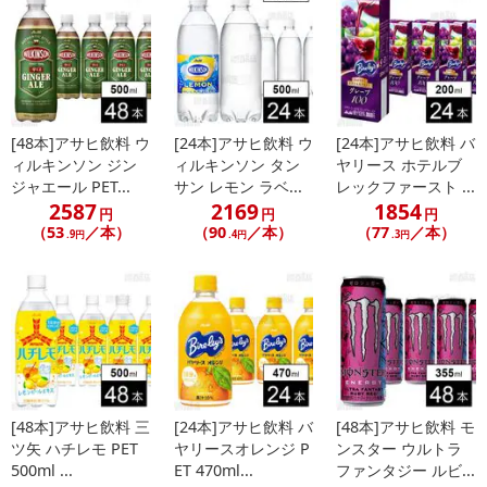
休業日
■
その他共通および商品カテゴリー別注意事項（※必ずご確認くだ
さい）
こちらの情報は
2026-07-09 14:13:35.0
での情報となります。
[48本]アサヒ飲料 ウ
[24本]アサヒ飲料 ウ
[24本]アサヒ飲料 バ
ィルキンソン ジン
ィルキンソン タン
ヤリース ホテルブ
ジャエール PET...
サン レモン ラベ...
レックファースト ...
2587
2169
1854
円
円
円
（53
／本）
（90
／本）
（77
／本）
.9円
.4円
.3円
[48本]アサヒ飲料 三
[24本]アサヒ飲料 バ
[48本]アサヒ飲料 モ
ツ矢 ハチレモ PET
ヤリースオレンジ P
ンスター ウルトラ
500ml ...
ET 470ml...
ファンタジー ルビ...