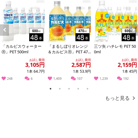
の掲載画像や画像内のバーコードなど、お届け商品と多少異なる場
合がございます。
また、[新たな加工食品の原料原産地表示制度]の経過措置期間の終
了により、商品詳細内に記載の原産国・原材料の表記が旧表記の場
合がございます。
Previous
Next
あらかじめご了承いただいた上でお申込みください。なお、本理由
によるお申込み後のキャンセル・返品交換は対応いたしかねます。
「カルピスウォーター
「まるしぼりオレンジ
三ツ矢 ハチレモ PET 50
Ⓡ」PET 500ml
＆カルピスⓇ」PET 470
0ml
ml
【お支払いについて】
お試し費用
お試し費用
お試し費用
3,105円
2,587円
2,159円
※送料はお試し費用に含まれております。
1本 64.7円
1本 53.9円
1本 45円
※お支払い方法は、電話料金合算払い、クレジットカード、dポイン
248
6
1,409
107
1,239
192
トの利用となります。
1
2
3
4
5
もっと見る
【発送・お届け・商品について】
※お申込み頂きました商品の同梱、お届けの日時指定はいたしかね
ます。
※会員様のご都合でお受取りいただけない場合、商品の再発送や返
金はいたしかねます。
また、お届け日時のご指定は、お受けできません。宅配業者からの