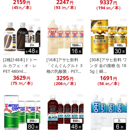
2159
2247
9337
円
円
円
（45
／本）
（93
／本）
（194
／本）
円
.7円
.6円
[2種計48本]ドトー
[16本]アサヒ飲料
[30本]アサヒ飲料 ワ
ル カフェ・オ・レ
「ぐんぐんグルト 3
ンダ 金の微糖 缶 18
PET 480ml...
種の乳酸菌」PET...
5g | 瞬...
3629
3295
1691
円
円
円
（75
／本）
（206
／本）
（56
／本）
.7円
円
.4円