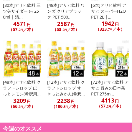
[80本]アサヒ飲料 三
[48本]アサヒ飲料 ワ
[6本]アサヒ飲料 ア
ツ矢サイダー 缶 25
ンダ クリアブラッ
サヒ スーパーH2O
0ml | 清...
ク PET 500...
PET 2L |...
1942
4571
2587
円
円
円
（323
／本）
（57
／本）
（53
／本）
.7円
.2円
.9円
[48本]アサヒ飲料 ク
[12本]アサヒ飲料 ク
[72本]アサヒ飲料 ア
ラフトシロップ ほ
ラフトシロップ す
サヒ 旨みの日本茶
っとレモン(希釈用...
きっとみかん(希釈...
PET 275m...
4113
3209
2238
円
円
円
（57
／本）
（66
／本）
（186
／本）
.2円
.9円
.5円
今週のオススメ