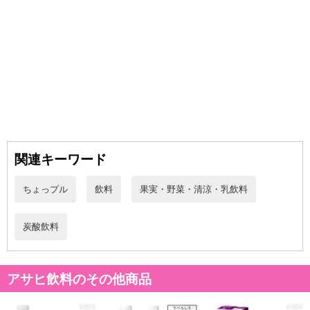
不在票にてご対応ください。
※発送予定日は前後する場合がございます。また商品によって発送
日が異なります。
※dショッピングサンプル百貨店よりお届けする商品は、ご利用いた
だいた後のご感想をいただくことを目的としており、転売等は固く
禁じます。
転売等、目的以外での利用が確認された場合は、サービス利用を停
止させていただきます。
関連キーワード
発送日カレンダー
ちょっプル
飲料
果実・野菜・清涼・乳飲料
炭酸飲料
アサヒ飲料のその他商品