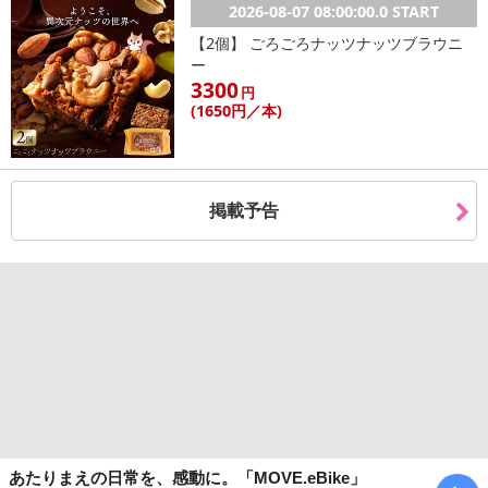
2026-08-07 08:00:00.0 START
【2個】 ごろごろナッツナッツブラウニ
ー
3300
円
(1650
円
／本)
掲載予告
あたりまえの日常を、感動に。「MOVE.eBike」