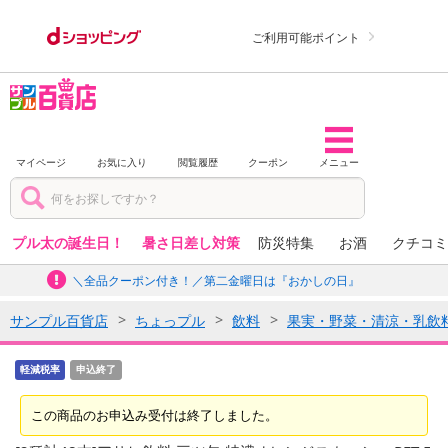
ご利用可能ポイント
マイページ
お気に入り
閲覧履歴
クーポン
メニュー
プル太の誕生日！
暑さ日差し対策
防災特集
お酒
クチコミ
＼全品クーポン付き！／第二金曜日は『おかしの日』
サンプル百貨店
ちょっプル
飲料
果実・野菜・清涼・乳飲
軽減税率
申込終了
この商品のお申込み受付は終了しました。