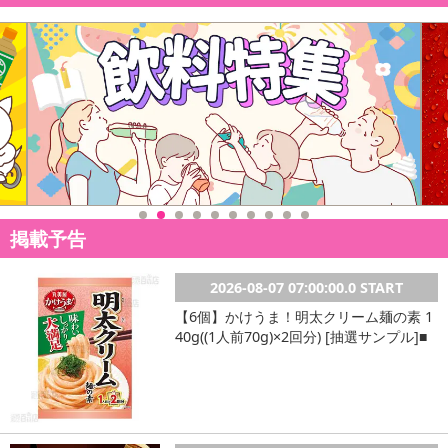
掲載予告
2026-08-07 07:00:00.0 START
【6個】かけうま！明太クリーム麺の素 1
40g((1人前70g)×2回分) [抽選サンプル]■