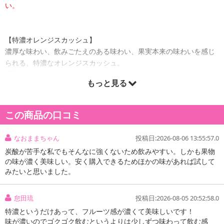
い。
【特濃オレンジスカッシュ】
濃厚な味わい、飲みごたえのある味わい、果実本来の味わいを感じ
られる、特濃なオレンジスカッシュ。
果実をまるかじりしたような味わいが楽しめます。
もっと見る
【特濃アップルスカッシュ】
濃厚な味わい、飲みごたえのある味わい、果実本来の味わいを感じ
この商品の口コミ
られる、特濃なアップルスカッシュ。
果実をまるかじりしたような味わいが楽しめます。
なおままちゃん
投稿日:2026-08-06 13:55:57.0
炭酸が苦手な私でもそんなに強くないため飲みやすい。しかも果物
の味が濃く美味しい。安く購入できるためほかの味があれば試して
みたいと思いました。
注意事項:
・実際にお届けする商品とパッケージ等が異なる場合がございますので、あらかじめご了承く
怠田琉
投稿日:2026-08-05 20:52:58.0
ださい。
特濃というだけあって、フルーツ感が濃くて美味しいです！
味が濃いのでゴクゴク飲むというよりは少しずつ味わって飲む感
【特濃オレンジスカッシュ】