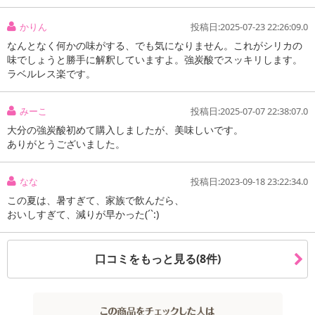
※シリカ含有量は約70mg/L 前後となります。
■シリカ（ケイ素）とは？
かりん
投稿日:2025-07-23 22:26:09.0
健康や美を保つ成分で、皮膚や骨、毛髪、爪、血管、細胞壁など、
なんとなく何かの味がする、でも気になりません。これがシリカの
人の身体の様々な部位に含まれており、なかでも皮膚への含有量が
味でしょうと勝手に解釈していますよ。強炭酸でスッキリします。
ラベルレス楽です。
一番多いとされています。
※こちらの商品は、ラベルを剥がす手間のいらないノンラベルのEC
みーこ
投稿日:2025-07-07 22:38:07.0
Oボトルを採用しています。
大分の強炭酸初めて購入しましたが、美味しいです。
※原材料などの記載は外箱に記載しております。
ありがとうございました。
今までは飲んで「はがして」リサイクル。これからは飲んで「その
なな
投稿日:2023-09-18 23:22:34.0
まま」リサイクル。
この夏は、暑すぎて、家族で飲んだら、
環境とカラダにいい刺激。地球にやさしい、おさいふにもやさしい
おいしすぎて、減りが早かった(´`:)
エコでラクな炭酸水をぜひ、お試ししてみて下さい！
口コミをもっと見る(8件)
・保存方法：直射日光、高温多湿を避けて保存して下さい。
・賞味期限：