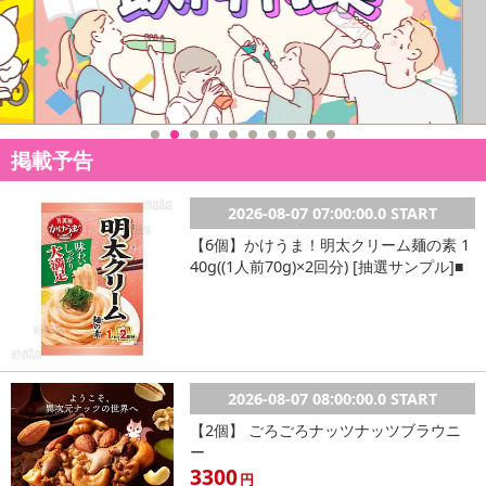
掲載予告
2026-08-07 07:00:00.0 START
【6個】かけうま！明太クリーム麺の素 1
40g((1人前70g)×2回分) [抽選サンプル]■
2026-08-07 08:00:00.0 START
【2個】 ごろごろナッツナッツブラウニ
ー
3300
円