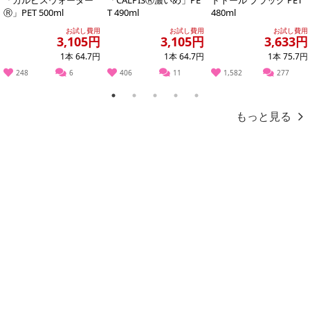
「カルピスウォーター
「CALPISⓇ濃いめ」PE
ドトール ブラック PET
Ⓡ」PET 500ml
T 490ml
480ml
合がございます。
また、[新たな加工食品の原料原産地表示制度]の経過措置期間の終
お試し費用
お試し費用
お試し費用
3,105円
3,105円
3,633円
了により、商品詳細内に記載の原産国・原材料の表記が旧表記の場
1本 64.7円
1本 64.7円
1本 75.7円
合がございます。
248
6
406
11
1,582
277
あらかじめご了承いただいた上でお申込みください。なお、本理由
によるお申込み後のキャンセル・返品交換は対応いたしかねます。
1
2
3
4
5
もっと見る
【お支払いについて】
※お支払い方法は、電話料金合算払い、クレジットカード払い、dポ
イントがご利用いただけます。
【発送・お届け・商品について】
※お申込み頂きました商品の同梱、お届けの日時指定はいたしかね
ます。
※お客様のご都合でお受取りいただけない場合、商品の再発送や返
金はいたしかねます。
また、お届け日時のご指定は、お受けできません。宅配業者からの
不在票にてご対応ください。
※発送予定日は前後する場合がございます。また商品によって発送