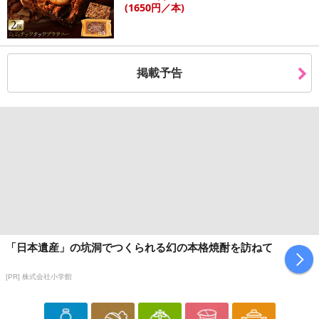
(1650
円
／本)
掲載予告
「日本遺産」の坑洞でつくられる幻の本格焼酎を訪ねて
[PR] 株式会社小学館