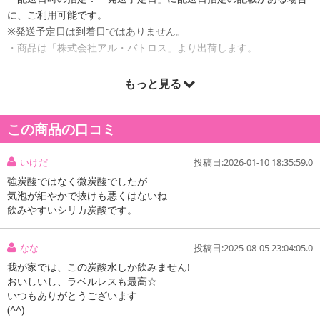
に、ご利用可能です。
※発送予定日は到着日ではありません。
・商品は「株式会社アル・バトロス」より出荷します。
もっと見る
商品詳細
この商品の口コミ
九州・大分県玖珠町（くすまち）から採水したおいしい＆新鮮な天
然水を100％使用！！地下200mから天然水を汲み上げ、ろ過装置で
いけだ
投稿日:2026-01-10 18:35:59.0
水に含まれる不純物を取り除き使用しています。
強炭酸ではなく微炭酸でしたが
不純物を含まない「純水」は雑味や苦味、酸味がなく、天然水は日
気泡が細やかで抜けも悪くはないね
本人の口に合う「軟水」なので癖がなく飲みやすい口当たりです。
飲みやすいシリカ炭酸です。
女性にはうれしい0キロカロリー、だからいくら飲んでもカロリーゼ
なな
投稿日:2025-08-05 23:04:05.0
ロ
「炭酸水」はダイエットなどの必須アイテム、「シリカ水」は美容
我が家では、この炭酸水しか飲みません!
おいしいし、ラベルレスも最高☆
飲料として健康志向の方たちの間でも注目！！天然シリカ炭酸水で
いつもありがとうございます
飲む健康！！
(^^)