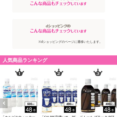
賞味期限：製造日より8ヵ月
※商品到着時点でのお日持ち期間は、配送日数などにより異なり
ますのでご了承ください。
・原産国（最終加工地）：日本
・原材料/材質/素材：水、二酸化炭素
・その他商品仕様：（100ml当たり）：エネルギー0Kcal、たんぱく
質0g、脂質0g、炭水化物0g、ナトリウム0mg
※dショッピングのページに遷移いたします。
注意事項
人気商品ランキング
【賞味・消費期限のある商品について】
商品到着時点でのお日持ち期間は、配送日数などにより異なります
のでご了承ください。
【キャンセルについて】
※お申込み後のキャンセルはお受けできません。
記載されている内容を必ずご確認いただき、お届けする商品セット
にご納得いただきましたうえでお申し込みください。
Previous
Next
※パッケージ変更や商品リニューアル(成分など含む)等により、参考
の掲載画像や画像内のバーコードなど、お届け商品と多少異なる場