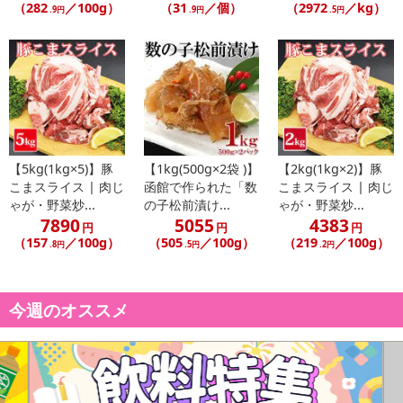
（282
／100g）
（31
／個）
（2972
／kg）
.9円
.9円
.5円
【5kg(1kg×5)】豚
【1kg(500g×2袋 )】
【2kg(1kg×2)】豚
こまスライス | 肉じ
函館で作られた「数
こまスライス | 肉じ
ゃが・野菜炒...
の子松前漬け...
ゃが・野菜炒...
7890
5055
4383
円
円
円
（157
／100g）
（505
／100g）
（219
／100g）
.8円
.5円
.2円
今週のオススメ