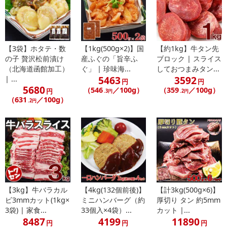
【3袋】ホタテ・数
【1kg(500g×2)】国
【約1kg】牛タン先
の子 贅沢松前漬け
産ふぐの「旨辛ふ
ブロック | スライス
（北海道函館加工）
ぐ」 | 珍味海...
しておつまみタン...
5463
3592
| ...
円
円
5680
（546
／100g）
（359
／100g）
円
.3円
.2円
（631
／100g）
.2円
【3kg】牛バラカル
【4kg(132個前後)】
【計3kg(500g×6)】
ビ3mmカット(1kg×
ミニハンバーグ（約
厚切り タン 約5mm
3袋) | 家食...
33個入×4袋）...
カット |...
8487
4199
11890
円
円
円