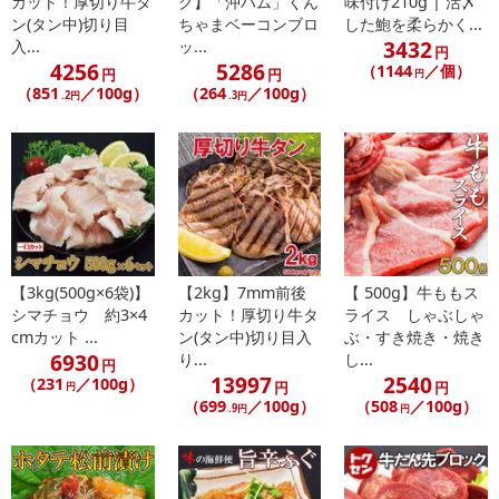
カット！厚切り牛タ
ク】「沖ハム」くん
味付け210g | 活〆
ン(タン中)切り目
ちゃまベーコンブロ
した鮑を柔らかく...
3432
入...
ッ...
円
4256
5286
（1144
／個）
円
円
円
休業日
（851
／100g）
（264
／100g）
.2円
.3円
■
その他共通および商品カテゴリー別注意事項（※必ずご確認くだ
さい）
こちらの情報は
2026-08-04 12:03:36.0
での情報となります。
【3kg(500g×6袋)】
【2kg】7mm前後
【 500g】牛ももス
シマチョウ 約3×4
カット！厚切り牛タ
ライス しゃぶしゃ
cmカット ...
ン(タン中)切り目入
ぶ・すき焼き・焼き
6930
り...
し...
円
13997
2540
（231
／100g）
円
円
円
（699
／100g）
（508
／100g）
.9円
円