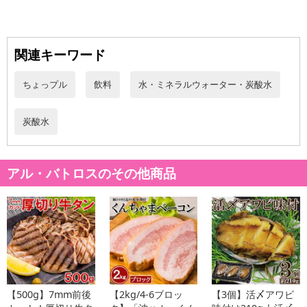
日が異なります。
※dショッピングサンプル百貨店よりお届けする商品は、ご利用いた
だいた後のご感想をいただくことを目的としており、転売等は固く
関連キーワード
禁じます。
転売等、目的以外での利用が確認された場合は、サービス利用を停
ちょっプル
飲料
水・ミネラルウォーター・炭酸水
止させていただきます。
【配送伝票番号について】
炭酸水
※こちらの商品については商品の発送完了後、
配送伝票番号がマイページに表示されない場合もございます。予
めご了承ください。
アル・バトロスのその他商品
発送日カレンダー
【500g】7mm前後
【2kg/4-6ブロッ
【3個】活〆アワビ