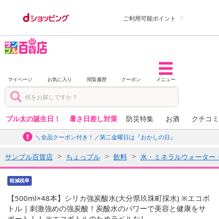
ご利用可能ポイント
マイページ
お気に入り
閲覧履歴
クーポン
メニュー
プル太の誕生日！
暑さ日差し対策
防災特集
お酒
クチコミ
＼全品クーポン付き！／第二金曜日は『おかしの日』
サンプル百貨店
ちょっプル
飲料
水・ミネラルウォーター
軽減税率
【500ml×48本】シリカ強炭酸水(大分県玖珠町採水) ※エコボ
トル | 刺激強めの強炭酸！炭酸水のパワーで美容と健康をサ
ポート！！ ※エコボトルのためラベルなし