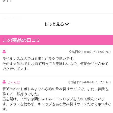
商品詳細
もっと見る
「ザ・タンサン・ストロング」から、オンライン・ケース販売限定
でラベルレスのボトルが新登場。日本コカ・コーラ史上最高のガス
この商品の口コミ
ボリュームと、コカ・コーラシステム独自の厳しい基準(マルチバリ
アシステム)で管理した水を使用し、炭酸ガスまでろ過を重ねて磨き
投稿日:2026-06-27 11:54:25.0
あげることでキレのある炭酸のおいしさも追求した、ゼロカロリ
ラベルレスなのでゴミ出しがラクで良いです。
ー・無糖・ノンカフェインの強炭酸水でリフレッシュにぴったりな
そのまま飲んでもお酒で割っても美味しいので、何度かリピさせて
本製品は、ラベルレスでラベルを剥がす手間なくゴミの分別ができ
いただいてます。
ます。
じゃんぼ
投稿日:2024-09-15 13:27:56.0
・賞味期限：メーカー製造日より5ヶ月
・原産国（最終加工地）：日本
普通のペットボトルより小さめの飲み切りサイズで、また、炭酸も
強くて、私好みでした。
・原材料/材質/素材：炭酸、クエン酸Na
蓋を開け、上のすき間にレモネードシロップを入れて飲んていま
・その他商品仕様：エネルギー0kcal、たんぱく質0g、脂質0g、 炭
す。グラスを使わず、キャップもある飲み切りサイズだからgoodで
水化物0g、糖類0g、食塩相当量0g、カフェイン0mg
す。