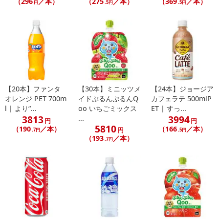
（296
／本）
（275
／本）
（369
／本）
円
.5円
.5円
【20本】ファンタ
【30本】ミニッツメ
【24本】ジョージア
オレンジ PET 700m
イドぷるんぷるんQ
カフェラテ 500mlP
l | より“...
oo いちごミックス
ET | すっ...
3813
3994
...
円
円
5810
（190
／本）
（166
／本）
円
.7円
.5円
（193
／本）
.7円