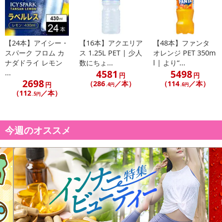
【24本】アイシー・
【16本】アクエリア
【48本】ファンタ
スパーク フロム カ
ス 1.25L PET | 少人
オレンジ PET 350m
ナダドライ レモン
数にちょ...
l | より“...
4581
5498
...
円
円
2698
（286
／本）
（114
／本）
円
.4円
.6円
（112
／本）
.5円
今週のオススメ