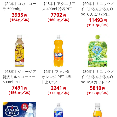
【24本】コカ・コー
【48本】アクエリア
【60本】ミニッツメ
ラ 500ml缶
ス 490ml 冷凍PET
イドぷるんぷるんQ
3935
7702
oo りんご 125g...
円
円
11493
（164
／本）
（160
／本）
円
円
.5円
（191
／本）
.6円
【48本】ジョージア
【6本】ファンタ
【30本】ミニッツメ
贅沢ミルクコーヒー
オレンジ PET 1.5L
イドぷるんぷるんQ
500ml PET...
| より“フ...
oo マスカット 12...
7491
2241
5810
円
円
円
（156
／本）
（373
／本）
（193
／本）
.1円
.5円
.7円