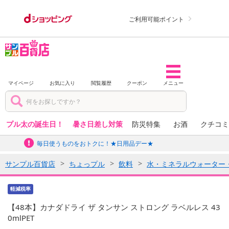
ご利用可能ポイント
マイページ
お気に入り
閲覧履歴
クーポン
メニュー
プル太の誕生日！
暑さ日差し対策
防災特集
お酒
クチコミ
毎日使うものをおトクに！★日用品デー★
サンプル百貨店
ちょっプル
飲料
水・ミネラルウォーター
軽減税率
【48本】カナダドライ ザ タンサン ストロング ラベルレス 43
0mlPET