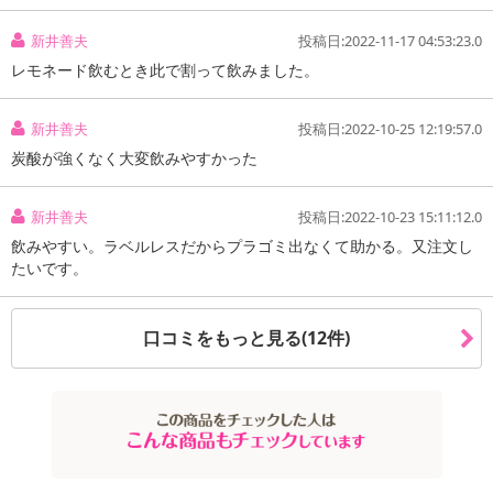
注意事項
新井善夫
投稿日:2022-11-17 04:53:23.0
レモネード飲むとき此で割って飲みました。
【賞味・消費期限のある商品について】
商品到着時点でのお日持ち期間は、配送日数などにより異なります
のでご了承ください。
新井善夫
投稿日:2022-10-25 12:19:57.0
炭酸が強くなく大変飲みやすかった
【キャンセルについて】
※お申込み後のキャンセルはお受けできません。
新井善夫
投稿日:2022-10-23 15:11:12.0
記載されている内容を必ずご確認いただき、お届けする商品セット
飲みやすい。ラベルレスだからプラゴミ出なくて助かる。又注文し
にご納得いただきましたうえでお申し込みください。
たいです。
※パッケージ変更や商品リニューアル（成分など含む）等により、
参考の掲載画像や画像内のバーコードなど、お届け商品と多少異な
る場合がございます。
口コミをもっと見る(12件)
また、[新たな加工食品の原料原産地表示制度]の経過措置期間の終
了により、商品詳細内に記載の原産国・原材料の表記が旧表記の場
合がございます。
あらかじめご了承いただいた上でお申込みください。なお、本理由
によるお申込み後のキャンセル・返品交換は対応いたしかねます。