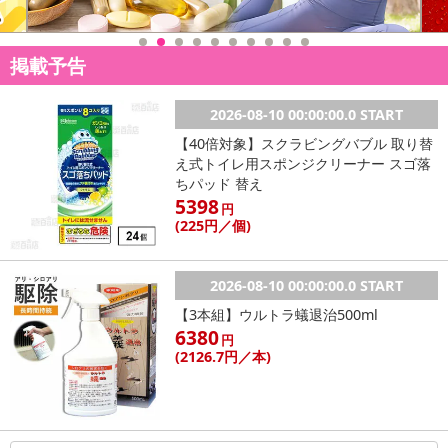
掲載予告
2026-08-10 00:00:00.0 START
【40倍対象】スクラビングバブル 取り替
え式トイレ用スポンジクリーナー スゴ落
ちパッド 替え
5398
円
(225
円
／個)
2026-08-10 00:00:00.0 START
【3本組】ウルトラ蟻退治500ml
6380
円
(2126
.7円
／本)