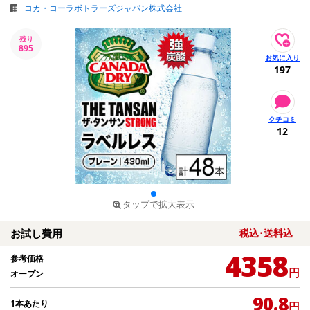
コカ・コーラボトラーズジャパン株式会社
残り
895
197
12
タップで拡大表示
お試し費用
税込･送料込
4358
参考価格
円
オープン
90.8
1本あたり
円