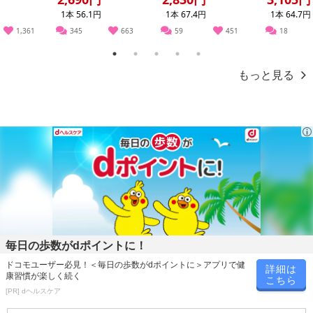
【配送伝票番号について】
1本 56.1円
1本 67.4円
1本 64.7円
※こちらの商品については商品の発送完了後、
1,361
345
663
59
451
18
配送伝票番号がマイページに表示されない場合もございます。予
めご了承ください。
1
2
3
4
5
もっと見る
発送日カレンダー
休業日
毎日の歩数がdポイントに！
ドコモユーザー必見！＜毎日の歩数がdポイントに＞アプリで健
詳細は
康習慣が楽しく続く
■
その他共通および商品カテゴリー別注意事項（※必ずご確認くだ
こちら
[PR] dヘルスケア
さい）