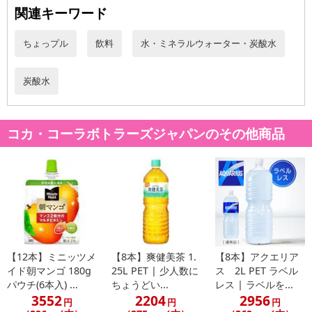
関連キーワード
こちらの情報は
2026-07-09 14:08:36.0
での情報となります。
ちょっプル
飲料
水・ミネラルウォーター・炭酸水
炭酸水
コカ・コーラボトラーズジャパンのその他商品
【12本】ミニッツメ
【8本】爽健美茶 1.
【8本】アクエリア
イド朝マンゴ 180g
25L PET | 少人数に
ス 2L PET ラベル
パウチ(6本入) ...
ちょうどい...
レス | ラベルを...
3552
2204
2956
円
円
円