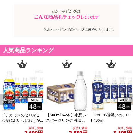
【お支払いについて】
※お支払い方法は、電話料金合算払い、クレジットカード払い、dポ
イントがご利用いただけます。
※dショッピングのページに遷移いたします。
【発送・お届け・商品について】
※お申込み頂きました商品の同梱、お届けの日時指定はいたしかね
ます。
人気商品ランキング
※お客様のご都合でお受取りいただけない場合、商品の再発送や返
金はいたしかねます。
また、お届け日時のご指定は、お受けできません。宅配業者からの
不在票にてご対応ください。
※発送予定日は前後する場合がございます。また商品によって発送
日が異なります。
※dショッピングサンプル百貨店よりお届けする商品は、ご利用いた
だいた後のご感想をいただくことを目的としており、転売等は固く
禁じます。
Previous
Next
転売等、目的以外での利用が確認された場合は、サービス利用を停
ドデカミンのゼロがこ
【500ml×42本】水想い
「CALPISⓇ濃いめ」PE
止させていただきます。
んなにおいしいわけが
スパークリング 強炭酸
T 490ml
ない PET 500ml
水 500ml ラベルレス
お試し費用
お試し費用
お試し費用
無...
2,690円
2,830円
3,105円