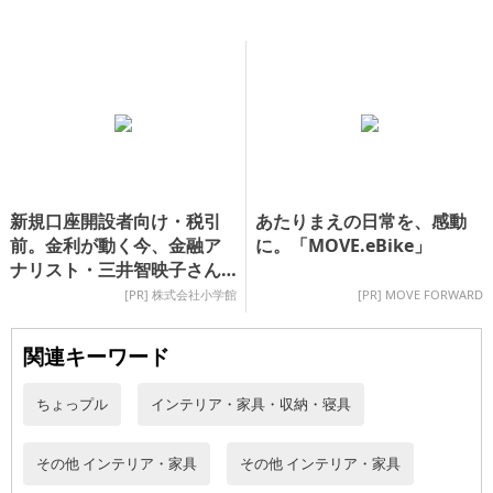
新規口座開設者向け・税引
あたりまえの日常を、感動
前。金利が動く今、金融ア
に。「MOVE.eBike」
ナリスト・三井智映子さん
が注目する定期預金を紹介
[PR] 株式会社小学館
[PR] MOVE FORWARD
関連キーワード
ちょっプル
インテリア・家具・収納・寝具
その他 インテリア・家具
その他 インテリア・家具