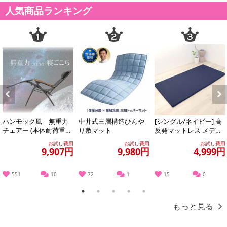
人気商品ランキング
Previous
Next
ハンモック風 無重力
中井式三層構造ひんや
[シングル/ネイビー] 高
チェアー (本体耐荷重：
り敷マット
反発マットレス メディ
100kg／枕、カバー、サ
カルスリーパートッパ
お試し費用
お試し費用
お試し費用
イドテーブ...
ー (カバ...
9,907円
9,980円
4,999円
551
10
72
1
15
0
1
2
3
4
5
もっと見る