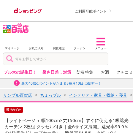
ご利用可能ポイント
マイページ
お気に入り
閲覧履歴
クーポン
メニュー
プル太の誕生日！
暑さ日差し対策
防災特集
お酒
クチコミ
最大40倍dポイントがたまる♪毎月10日はdsデー！
サンプル百貨店
ちょっプル
インテリア・家具・収納・寝具
残りわずか
【ライトベージュ 幅100cm×丈150cm】すぐに使える1級遮光
カーテン 2枚組 タッセル付き | 全6サイズ展開。遮光率99.9％
の1級遮光ドレープカーテン。断熱率61.5％。丸洗いOK。