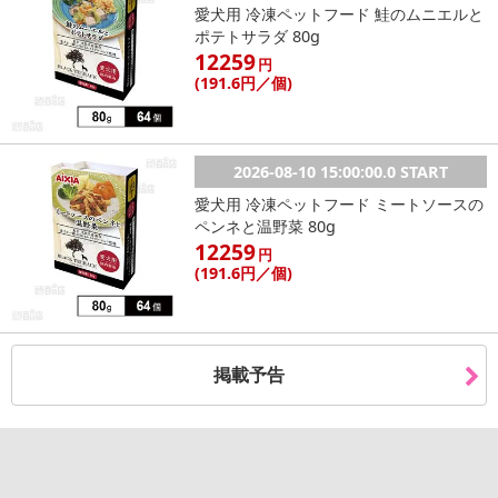
愛犬用 冷凍ペットフード 鮭のムニエルと
・商品カラー：ライトベージュ
ポテトサラダ 80g
・商品サイズ：幅100cm×丈150cm
12259
円
(191
.6円
／個)
注意事項
【賞味・消費期限のある商品について】
2026-08-10 15:00:00.0 START
商品到着時点でのお日持ち期間は、配送日数などにより異なります
のでご了承ください。
愛犬用 冷凍ペットフード ミートソースの
ペンネと温野菜 80g
12259
【キャンセルについて】
円
(191
.6円
／個)
※お申込み後のキャンセルはお受けできません。
記載されている内容を必ずご確認いただき、お届けする商品セット
にご納得いただきましたうえでお申し込みください。
※パッケージ変更や商品リニューアル（成分など含む）等により、
掲載予告
参考の掲載画像や画像内のバーコードなど、お届け商品と多少異な
る場合がございます。
また、[新たな加工食品の原料原産地表示制度]の経過措置期間の終
了により、商品詳細内に記載の原産国・原材料の表記が旧表記の場
合がございます。