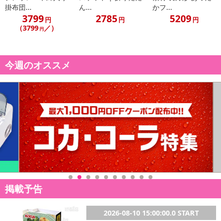
幅100cm×丈200cm
掛布団...
ん...
かフ...
3799
2785
5209
円
円
円
■素材
（3799
／）
円
ポリエステル100％
■生地の厚さ
今週のオススメ
約1mm
■特徴
・強い日差しをさえぎる1級遮光の生地を使用。
・通常のカーテンより大きめのサイズで隙間を少なくして室外から
の冷気・暖気を抑え省エネ効果が期待できます。
・アジャスターフック仕様で丈の微調整が出来ます。
・手軽に洗えるウォッシャブルタイプです。
・1.5倍ひだ仕様でボリューム感のある見た目になります。
■付属品
掲載予告
アジャスターフック
タッセル2本
2026-08-10 15:00:00.0 START