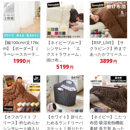
【幅100cm×丈176c
【ネイビーブルー】
【RSP_LIVE】【サ
m】【ボーダー】ミ
シンサレート 「エ
クラピンク】衿まで
ラーレースカーテ...
クストラウォーム」
あったかフリース ...
1990
3899
掛け布...
円
円
5199
円
■サイズ展開
幅100cm×丈110cm
幅100cm×丈135cm
幅100cm×丈150cm
【オフホワイト フ
【ホワイト】折りた
【ネイビー】こたつ
幅100cm×丈178cm
リース】衿なめらか
ためるランドリーバ
布団 吸湿発熱機能
幅100cm×丈190cm
シンサレート綿入り
スケット | 折りたた
素材 長方形 あった