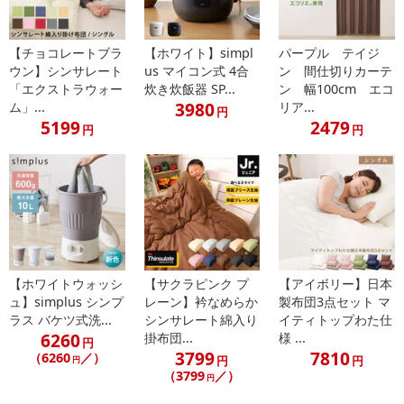
【チョコレートブラ
【ホワイト】simpl
パープル テイジ
ウン】シンサレート
us マイコン式 4合
ン 間仕切りカーテ
「エクストラウォー
炊き炊飯器 SP...
ン 幅100cm エコ
3980
ム」...
リア...
円
5199
2479
円
円
【ホワイトウォッシ
【サクラピンク プ
【アイボリー】日本
ュ】simplus シンプ
レーン】衿なめらか
製布団3点セット マ
ラス バケツ式洗...
シンサレート綿入り
イティトップわた仕
6260
掛布団...
様 ...
円
3799
7810
（6260
／）
円
円
円
（3799
／）
円