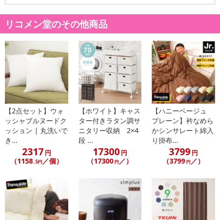
リコメン堂のその他商品
【2点セット】ウォ
【ホワイト】キャス
【ハニーベージュ
ッシャブルヌードク
ター付きラタン調サ
プレーン】衿なめら
ッション | 丸洗いで
ニタリー収納 2×4
かシンサレート綿入
き...
段 ...
り掛布...
2317
17300
3799
円
円
円
（1158
／個）
（17300
／）
（3799
／）
.5円
円
円