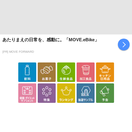
あらかじめご了承いただいた上でお申込みください。なお、本理由
によるお申込み後のキャンセル・返品交換は対応いたしかねます。
【お支払いについて】
※お支払い方法は、電話料金合算払い、クレジットカード払い、dポ
イントがご利用いただけます。
あたりまえの日常を、感動に。「MOVE.eBike」
【発送・お届け・商品について】
[PR] MOVE FORWARD
※お申込み頂きました商品の同梱、お届けの日時指定はいたしかね
ます。
※お客様のご都合でお受取りいただけない場合、商品の再発送や返
金はいたしかねます。
また、お届け日時のご指定は、お受けできません。宅配業者からの
不在票にてご対応ください。
※発送予定日は前後する場合がございます。また商品によって発送
日が異なります。
※dショッピングサンプル百貨店よりお届けする商品は、ご利用いた
だいた後のご感想をいただくことを目的としており、転売等は固く
禁じます。
転売等、目的以外での利用が確認された場合は、サービス利用を停