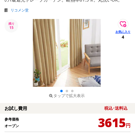
リコメン堂
残り
15
4
タップで拡大表示
お試し費用
税込･送料込
3615
参考価格
円
オープン