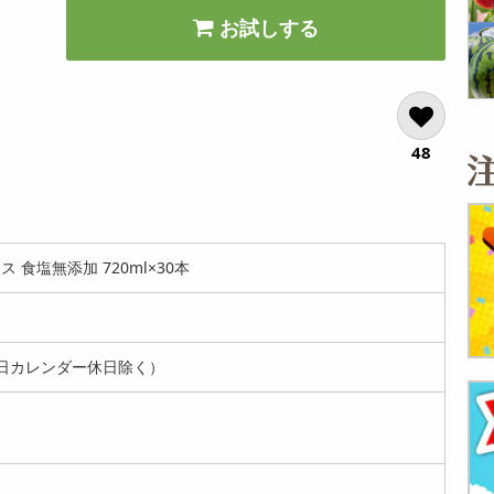
お試しする
48
 食塩無添加 720ml×30本
日カレンダー休日除く）