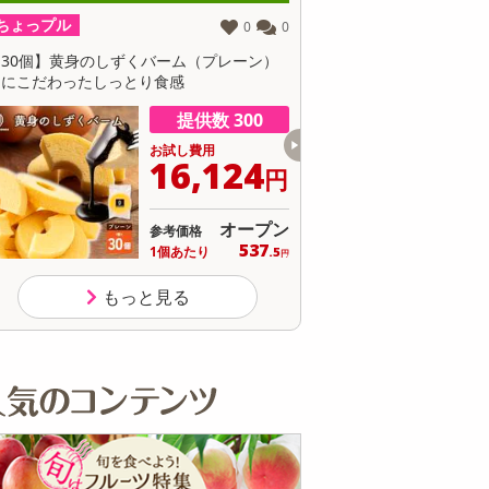
その他 キッチン・日用品
その他 ファッション
ちょっプル
ちょっプル
0
0
【30個】黄身のしずくバーム（プレーン）
【3種/計12個】黄身が濃
サ
卵にこだわったしっとり食感
身のしずくバーム』3種堪
ン・抹茶・ココア）
提供数 300
お試し費用
お
16,124
6
円
オープン
参考価格
参
537
1個あたり
1個
.5
円
もっと見る