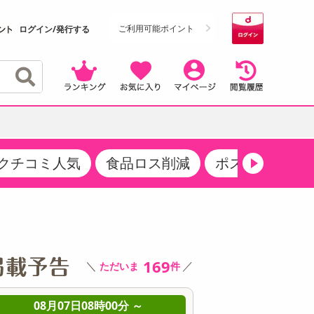
ご利用可能ポイント
ログイン/発行する
クチコミ人気
食品ロス削減
ポストにお届け
クーポン
・サプリメント
品
・収納・寝具
マタニティ
ケア
商品限定クーポン
食品ギフト
おつまみ
ココア・チョコレート飲料
その他 アルコール飲料
弁当箱・水筒・弁当グッズ
下着・ルームウェア
その他 食品
製菓・製パン材料
飲料ギフト
生活雑貨
メンズ
169
＼
／
ただいま
件
その他 お菓子・スイーツ
その他 飲料
スポーツ・アウトドア用品
ベビー・キッズ
介護用品
レッグウェア
08月07日08時00分 ～
08月07日08時0