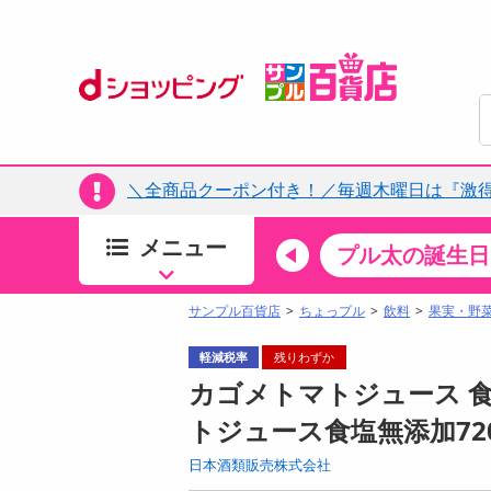
＼全商品クーポン付き！／毎週木曜日は『激
メニュー
ちょっプルカテゴリ
キッチン・日用品
食品
プル太の誕生日
すべ
食品・調味料
サンプル百貨店
ちょっプル
飲料
果実・野
生鮮食品
軽減税率
残りわずか
加工食品
カゴメトマトジュース 食塩無
お菓子
トジュース食塩無添加72
アイス・スイーツ
日本酒類販売株式会社
飲料
08月07日08時00分 ～
08月07日0