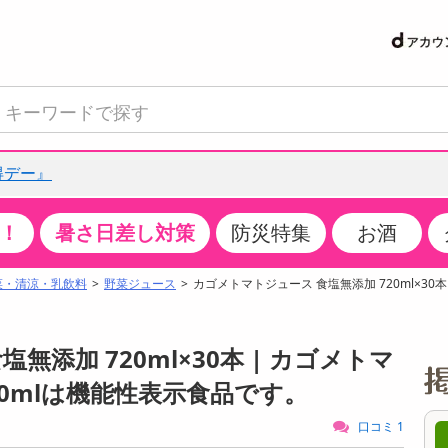
得デー』
！
暑さ日差し対策
防災特集
お酒
て見る
特設コーナー
食品・調味料
生鮮食品
お菓子
アイス・スイーツ
飲料
お酒
洗剤
キッチン・日用品
健康・ダイエット
医薬品・医薬部外
インテリア・家具
ファッション
家電
ベビー・キッズ・
ペット用品
加工食品
ヘアケア・ボディ
ビューティーケア
特集一覧
菜・清涼・乳飲料
野菜ジュース
カゴメトマトジュース 食塩無添加 720ml×30本
クチコミで選ばれた人気商品
米・雑穀
肉・肉加工品
スナック菓子
アイスクリーム・シャーベット
水・ミネラルウォーター・炭酸水
ビール・発泡酒・新ジャンル
キッチン・台所用洗剤
掃除用具
健康食品・飲料
第二類医薬品
収納用品
トップス
生活家電
ベビーおむつ・トイレ用品
犬用品
カップ麺・乾麺・パスタ
ヘアケア・スタイリング
スキンケア・基礎化粧品
パン・シリアル・コーンフレーク
魚介類・シーフード・水産加工品
クッキー・クラッカー
ケーキ・スイーツ
お茶・紅茶（ソフトドリンク）
ワイン
洗濯用洗剤・柔軟剤・漂白剤
洗濯用品
ダイエット
指定第二類医薬品
寝具・布団
ボトムス
キッチン家電
授乳グッズ
猫用品
インスタント・レトルト・冷凍食品・惣菜
ボディケア
ベースメイク・メイクアップ・ネイル
添加 720ml×30本 | カゴメトマ
サンプリング
チーズ・ヨーグルト・乳製品・卵
フルーツ・果物・果物加工品
キャンディ・ガム・タブレット
お菓子・スイーツギフト
コーヒー（ソフトドリンク）
日本酒・焼酎
バス・お風呂用洗剤
トイレ・バス用品
サプリメント
第三類医薬品
マット・カーペット・クッション
シューズ
冷房・暖房器具・空調
食事グッズ
その他 ペット用品
ナチュラル・オーガニックコスメ
0mlは機能性表示食品です。
抽選サンプル
調味料・ドレッシング・油
野菜・きのこ
せんべい・米菓
果実・野菜・清涼・乳飲料
洋酒・リキュール
トイレ用洗剤
タオル
美容サプリメント・ドリンク
医薬部外品
テーブル・デスク・カウンター
バッグ
美容・健康家電
ベビー用品・雑貨
香水・アロマ
口コミ 1
8時00分 ～
08月07日08時00分 ～