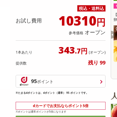
缶詰・瓶詰・ジャム・はちみつ
ミールキット
チョコレート
トクホ
果実酒・梅酒
住居用洗剤
日用品
スポーツサプリメント・ドリンク
チェア・ソファ
財布・小物
パソコン・プリンター・パソコン周辺機器
家具・寝具
ちょっプル
4
0
176
11
税込・送料込
料理の素
ナッツ・ドライフルーツ
栄養ドリンク・エナジードリンク
チューハイ・カクテル
洗剤ギフト
ヘルスケア・衛生用品
健康グッズ
インテリア雑貨
時計
記録メディア・メモリーカード
マタニティ
10310
ッツナッツブラウニー
香るAroma Brew Tea ほうじ茶×カモミール
乾物・海苔・粉物
ゼリー・プリン
お茶・紅茶（茶葉）
ノンアルコール飲料
その他 洗剤
キッチン雑貨・食器・消耗品
アウトドア・イベント用品・DIY・工具
アクセサリー
その他 ベビー・キッズ・マタニティ
スマートフォン・携帯電話・タブレットアクセ
円
9g(5包入) / ジャスミン茶×ホワイトリリー 9
お試し費用
リー
g(5包入)
カレー・シチュー
和菓子
コーヒー(豆・インスタント）
ビール・ワイン・お酒ギフト
調理器具・鍋・包丁
その他 インテリア・家具
ファッション雑貨
電池
提供数 998
提供数 481
オープン
参考価格
電球・蛍光灯・照明
お試し費用
お試し費用
3,300
3,201
円
円
AV機器
343
.7円
1本あたり
(オープン)
その他 家電
オープン
13,824
参考価格
参考価格
円
1,650
16
1本あたり
1杯あたり
.1
残り 99
円
円
提供数
95
ポイント
※たまるdポイントは、dポイント（通常） 95 ポイントです。
dカードでお支払ならポイント5倍
※ポイントは通常ポイントが5倍になります