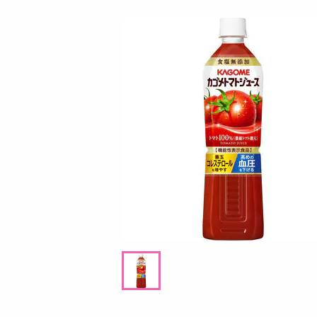
お酒
ちょっプル
ちょっプル
3
1
0
洗剤
g
【180g×3P】米麹グラノーラ フルーツ
【2個】 ごろごろナ
キッチン・日用品
ヘアケア・ボディケア
提供数 100
ビューティーケア
お試し費用
2,780
円
健康・ダイエット・サプリメント
医薬品・医薬部外品
オープン
参考価格
円
インテリア・家具・収納・寝具
926
1袋あたり
9
.7
円
円
ファッション
家電
ベビー・キッズ・マタニティ
ペット用品
資格・学習
掲載予告