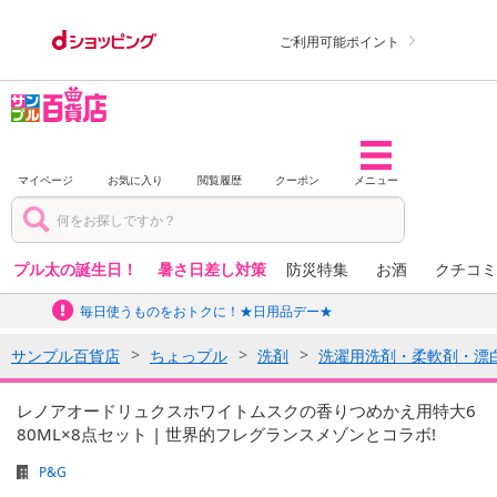
ご利用可能ポイント
マイページ
お気に入り
閲覧履歴
クーポン
メニュー
プル太の誕生日！
暑さ日差し対策
防災特集
お酒
クチコミ
毎日使うものをおトクに！★日用品デー★
サンプル百貨店
ちょっプル
洗剤
洗濯用洗剤・柔軟剤・漂
レノアオードリュクスホワイトムスクの香りつめかえ用特大6
80ML×8点セット | 世界的フレグランスメゾンとコラボ!
P&G