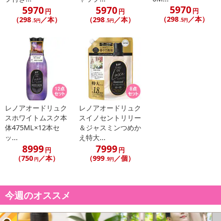
5970
5970
5970
円
円
円
（298
／本）
（298
／本）
（298
／本）
.5円
.5円
.5円
レノアオードリュク
レノアオードリュク
スホワイトムスク本
スイノセントリリー
体475ML×12本セ
＆ジャスミンつめか
ッ...
え特大...
8999
7999
円
円
（750
／本）
（999
／個）
円
.9円
今週のオススメ