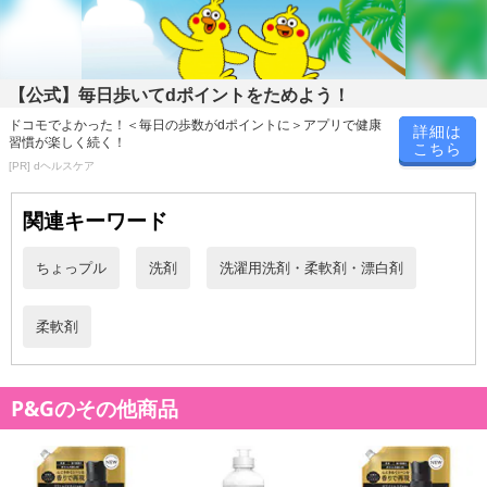
※お客様のご都合でお受取りいただけない場合、商品の再発送や返
金はいたしかねます。
また、お届け日時のご指定は、お受けできません。宅配業者からの
不在票にてご対応ください。
【公式】毎日歩いてdポイントをためよう！
※発送予定日は前後する場合がございます。また商品によって発送
ドコモでよかった！＜毎日の歩数がdポイントに＞アプリで健康
詳細は
日が異なります。
習慣が楽しく続く！
こちら
※dショッピングサンプル百貨店よりお届けする商品は、ご利用いた
[PR] dヘルスケア
だいた後のご感想をいただくことを目的としており、転売等は固く
禁じます。
関連キーワード
転売等、目的以外での利用が確認された場合は、サービス利用を停
止させていただきます。
ちょっプル
洗剤
洗濯用洗剤・柔軟剤・漂白剤
【配送伝票番号について】
柔軟剤
※こちらの商品については商品の発送完了後、
配送伝票番号がマイページに表示されない場合もございます。予
めご了承ください。
P&Gのその他商品
発送日カレンダー