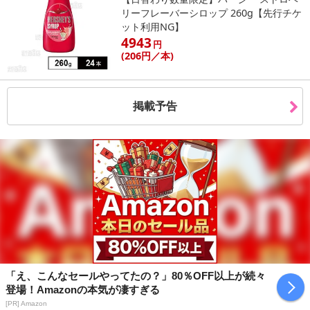
リーフレーバーシロップ 260g【先行チケ
ット利用NG】
4943
円
(206
円
／本)
掲載予告
「え、こんなセールやってたの？」80％OFF以上が続々
登場！Amazonの本気が凄すぎる
[PR] Amazon