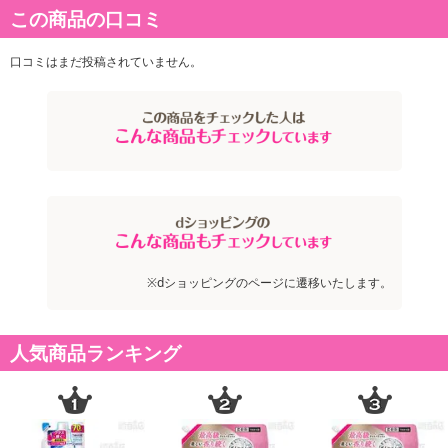
商品詳細
この商品の口コミ
世界的フレグランスメゾンとコラボ!
口コミはまだ投稿されていません。
・原産国（最終加工地）：日本
・原材料/材質/素材：界面活性剤（エステル型ジアルキルアンモニ
ウム塩）、安定化剤、香料
・使用方法：重要!ご使用の際には「水30Lあたり16mL」で設定く
ださい。使用量の目安 衣料1kgに6.7mL。つめかえた後は、ボト
ルの表示をよく読んでお使いください。洗剤、漂白剤などとは混ぜ
ない。原液が直接、洗濯機のステンレス、ゴム部分にかからないよ
うにする。最後のすすぎ (本品使用時) には、水道水を使う。
※dショッピングのページに遷移いたします。
注意事項
人気商品ランキング
【賞味・消費期限のある商品について】
商品到着時点でのお日持ち期間は、配送日数などにより異なります
のでご了承ください。
【キャンセルについて】