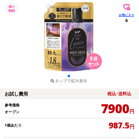
残り
990
6
タップで拡大表示
お試し費用
税込･送料込
7900
参考価格
円
オープン
987.5
1個あたり
円