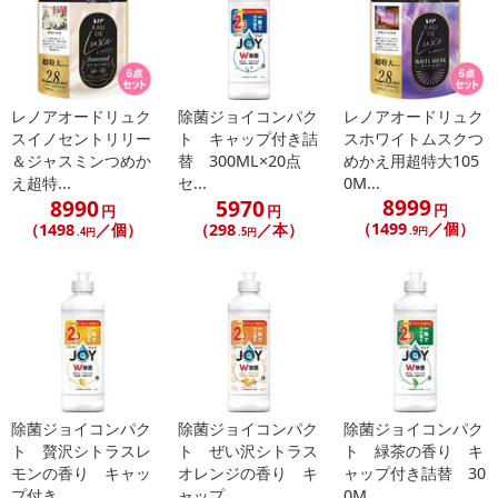
レノアオードリュク
除菌ジョイコンパク
レノアオードリュク
スイノセントリリー
ト キャップ付き詰
スホワイトムスクつ
＆ジャスミンつめか
替 300ML×20点
めかえ用超特大105
え超特...
セ...
0M...
8999
8990
5970
休業日
円
円
円
（1499
／個）
（1498
／個）
（298
／本）
.9円
.4円
.5円
■
その他共通および商品カテゴリー別注意事項（※必ずご確認くだ
さい）
こちらの情報は
2026-07-09 14:08:36.0
での情報となります。
除菌ジョイコンパク
除菌ジョイコンパク
除菌ジョイコンパク
ト 贅沢シトラスレ
ト ぜい沢シトラス
ト 緑茶の香り キ
モンの香り キャッ
オレンジの香り キ
ャップ付き詰替 30
プ付き...
ャップ...
0M...