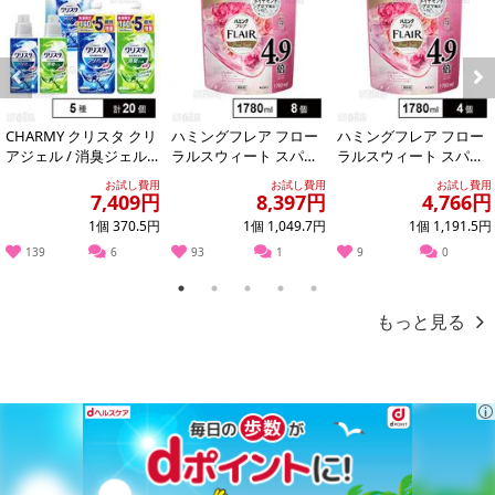
※お申込み後のキャンセルはお受けできません。
記載されている内容を必ずご確認いただき、お届けする商品セット
にご納得いただきましたうえでお申し込みください。
※パッケージ変更や商品リニューアル（成分など含む）等により、
Previous
Next
参考の掲載画像や画像内のバーコードなど、お届け商品と多少異な
CHARMY クリスタ クリ
ハミングフレア フロー
ハミングフレア フロー
る場合がございます。
アジェル / 消臭ジェル
ラルスウィート スパウ
ラルスウィート スパウ
また、[新たな加工食品の原料原産地表示制度]の経過措置期間の終
本体＆つめかえ用セッ
トパウチ 1780ml ※商品
トパウチ 1780ml ※商品
お試し費用
お試し費用
お試し費用
ト
改廃に...
改廃に...
7,409円
8,397円
4,766円
了により、商品詳細内に記載の原産国・原材料の表記が旧表記の場
合がございます。
1個 370.5円
1個 1,049.7円
1個 1,191.5円
あらかじめご了承いただいた上でお申込みください。なお、本理由
139
6
93
1
9
0
によるお申込み後のキャンセル・返品交換は対応いたしかねます。
1
2
3
4
5
もっと見る
【お支払いについて】
※お支払い方法は、電話料金合算払い、クレジットカード払い、dポ
イントがご利用いただけます。
【発送・お届け・商品について】
※お申込み頂きました商品の同梱、お届けの日時指定はいたしかね
ます。