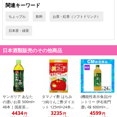
関連キーワード
ちょっプル
飲料
お茶・紅茶（ソフトドリンク）
日本茶・緑茶
日本酒類販売のその他商品
サンガリア あなた
タマノイ酢 はちみ
(機能性表示食品)サ
の濃いお茶 500ml×
つ純りんご酢ダイエ
ントリー 伊右衛門
48本 | 国産茶...
ット 125ml×24本...
濃い味 600ml×...
4434
3235
4599
円
円
円