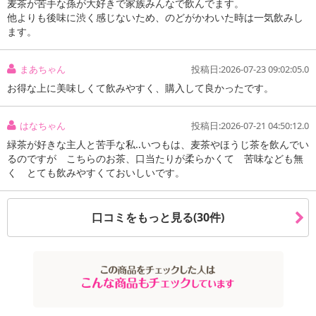
商品到着時点でのお日持ち期間は、配送日数などにより異なります
麦茶が苦手な孫が大好きで家族みんなで飲んでます。
のでご了承ください。
他よりも後味に渋く感じないため、のどがかわいた時は一気飲みし
ます。
【キャンセルについて】
※お申込み後のキャンセルはお受けできません。
まあちゃん
投稿日:2026-07-23 09:02:05.0
記載されている内容を必ずご確認いただき、お届けする商品セット
お得な上に美味しくて飲みやすく、購入して良かったです。
にご納得いただきましたうえでお申し込みください。
※パッケージ変更や商品リニューアル（成分など含む）等により、
はなちゃん
投稿日:2026-07-21 04:50:12.0
参考の掲載画像や画像内のバーコードなど、お届け商品と多少異な
緑茶が好きな主人と苦手な私‥いつもは、麦茶やほうじ茶を飲んでい
る場合がございます。
るのですが こちらのお茶、口当たりが柔らかくて 苦味なども無
また、[新たな加工食品の原料原産地表示制度]の経過措置期間の終
く とても飲みやすくておいしいです。
了により、商品詳細内に記載の原産国・原材料の表記が旧表記の場
合がございます。
あらかじめご了承いただいた上でお申込みください。なお、本理由
口コミをもっと見る(30件)
によるお申込み後のキャンセル・返品交換は対応いたしかねます。
【お支払いについて】
※お支払い方法は、電話料金合算払い、クレジットカード払い、dポ
イントがご利用いただけます。