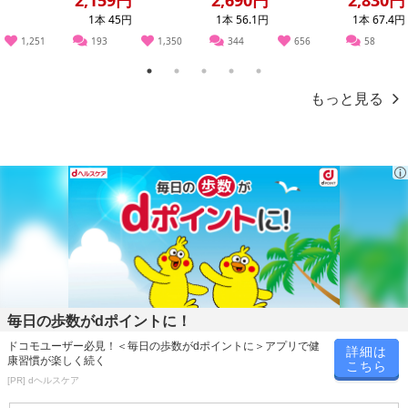
1本 45円
1本 56.1円
1本 67.4円
発送日カレンダー
1,251
193
1,350
344
656
58
1
2
3
4
5
もっと見る
休業日
■
その他共通および商品カテゴリー別注意事項（※必ずご確認くだ
さい）
毎日の歩数がdポイントに！
こちらの情報は
2026-07-09 14:08:36.0
での情報となります。
ドコモユーザー必見！＜毎日の歩数がdポイントに＞アプリで健
詳細は
康習慣が楽しく続く
こちら
[PR] dヘルスケア