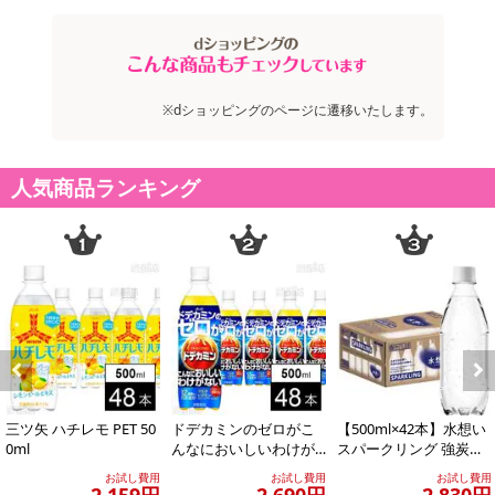
【発送・お届け・商品について】
※お申込み頂きました商品の同梱、お届けの日時指定はいたしかね
ます。
※お客様のご都合でお受取りいただけない場合、商品の再発送や返
※dショッピングのページに遷移いたします。
金はいたしかねます。
また、お届け日時のご指定は、お受けできません。宅配業者からの
不在票にてご対応ください。
人気商品ランキング
※発送予定日は前後する場合がございます。また商品によって発送
日が異なります。
※dショッピングサンプル百貨店よりお届けする商品は、ご利用いた
だいた後のご感想をいただくことを目的としており、転売等は固く
禁じます。
転売等、目的以外での利用が確認された場合は、サービス利用を停
止させていただきます。
【配送伝票番号について】
Previous
Next
※こちらの商品については商品の発送完了後、
三ツ矢 ハチレモ PET 50
ドデカミンのゼロがこ
【500ml×42本】水想い
配送伝票番号がマイページに表示されない場合もございます。予
0ml
んなにおいしいわけが
スパークリング 強炭酸
ない PET 500ml
水 500ml ラベルレス
めご了承ください。
お試し費用
お試し費用
お試し費用
無...
2,159円
2,690円
2,830円