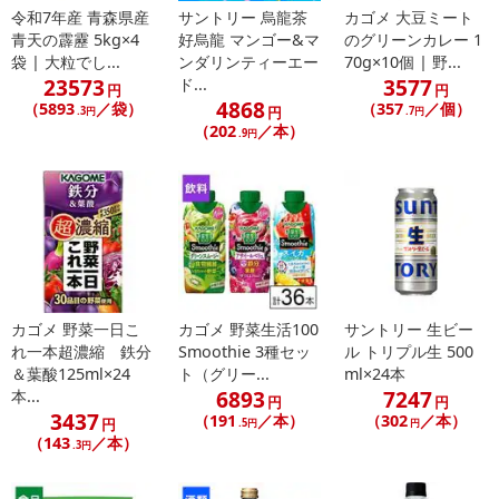
令和7年産 青森県産
サントリー 烏龍茶
カゴメ 大豆ミート
青天の霹靂 5kg×4
好烏龍 マンゴー&マ
のグリーンカレー 1
袋 | 大粒でし...
ンダリンティーエー
70g×10個 | 野...
23573
3577
ド...
円
円
4868
（5893
／袋）
（357
／個）
円
.3円
.7円
（202
／本）
.9円
カゴメ 野菜一日こ
カゴメ 野菜生活100
サントリー 生ビー
れ一本超濃縮 鉄分
Smoothie 3種セッ
ル トリプル生 500
＆葉酸125ml×24
ト（グリー...
ml×24本
6893
7247
本...
円
円
3437
（191
／本）
（302
／本）
円
.5円
円
（143
／本）
.3円