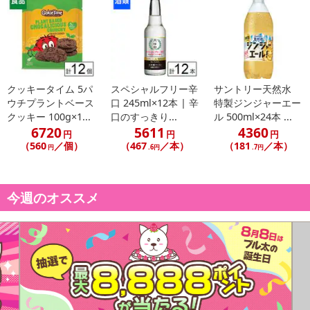
クッキータイム 5パ
スペシャルフリー辛
サントリー天然水
ウチプラントベース
口 245ml×12本 | 辛
特製ジンジャーエー
クッキー 100g×1...
口のすっきり...
ル 500ml×24本 ...
6720
5611
4360
円
円
円
（560
／個）
（467
／本）
（181
／本）
円
.6円
.7円
今週のオススメ