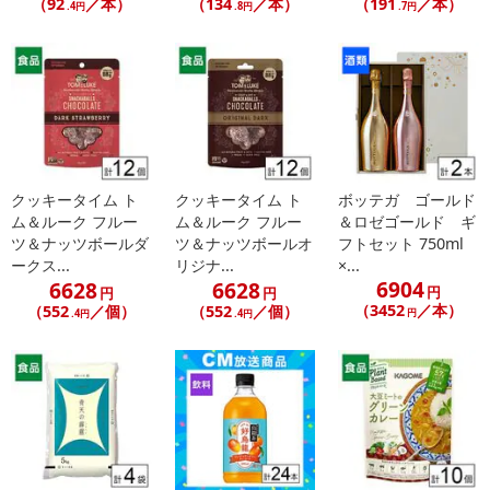
（92
／本）
（134
／本）
（191
／本）
.4円
.8円
.7円
クッキータイム ト
クッキータイム ト
ボッテガ ゴールド
ム＆ルーク フルー
ム＆ルーク フルー
＆ロゼゴールド ギ
ツ＆ナッツボールダ
ツ＆ナッツボールオ
フトセット 750ml
ークス...
リジナ...
×...
6904
6628
6628
円
円
円
（3452
／本）
（552
／個）
（552
／個）
円
.4円
.4円