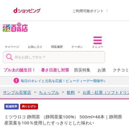
ご利用可能ポイント
マイページ
お気に入り
閲覧履歴
クーポン
メニュー
プル太の誕生日！
暑さ日差し対策
防災特集
お酒
クチコミ
毎日のキレイと元気を応援！ビューティーデー開催中♪
サンプル百貨店
ちょっプル
飲料
お茶・紅茶（ソフトドリ
軽減税率
残りわずか
ミツウロコ 静岡茶 （静岡茶葉100%） 500ml×48本 | 静岡県
産茶葉を100％使用したすっきりとした味わい