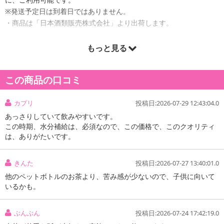
※発送予定日は到着日ではありません。
・商品は「日本酒類販売株式会社」より出荷します。
もっと見る
商品詳細
この商品の口コミ
静岡県産茶葉を100％使用したすっきりとした味わいの商品です。
ほのかな甘みと緑茶本来の香りがどんなシーンでも邪魔をせずお楽
カプリ
投稿日:2026-07-29 12:43:04.0
しみ頂けます。商品パッケージも一目見てわかるようなシンプルな
あっさりしていて飲みやすいです。
デザインに致しました。
この時期、水分補給は、必須なので、この価格で、このクオリティ
は、ありがたいです。
・賞味期限：製造日より270日
・原産国（最終加工地）：日本
きんた
投稿日:2026-07-27 13:40:01.0
・原材料/材質/素材：緑茶(静岡県産)/ビタミンC
他のペットボトルのお茶より、苦み感が少ないので、子供に向いて
いるかも。
注意事項
【賞味・消費期限のある商品について】
ぶんぶん
投稿日:2026-07-24 17:42:19.0