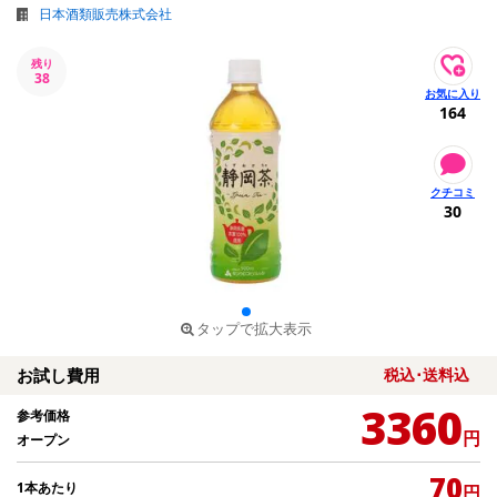
日本酒類販売株式会社
残り
38
164
30
タップで拡大表示
お試し費用
税込･送料込
3360
参考価格
円
オープン
70
1本あたり
円