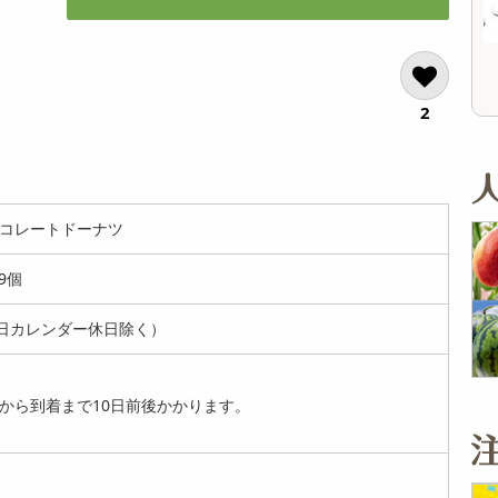
12,804
19,800
参考価格
参考価格
円
円
1,079
263
1個あたり
1個あたり
.9
.2
円
円
2
ョコレートドーナツ
9個
日カレンダー休日除く）
から到着まで10日前後かかります。