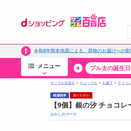
令和8年熊本地震による、荷物のお届けへの影
メニュー
ちょっプルカテゴリ
キッチン・日用品
食品
プル太の誕生日
すべ
食品・調味料
サンプル百貨店
ちょっプル
お菓子
チョコ
生鮮食品
軽減税率
残りわずか
加工食品
【9個】銀の汐 チョコレ
お菓子
おかしのマーチ
アイス・スイーツ
飲料