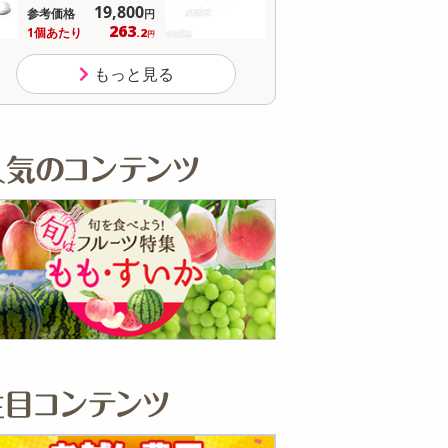
8,536
参考価格
参
円
1,166
1個あたり
1個
.5
円
もっと見る