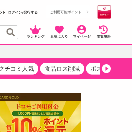
ご利用可能ポイント
ログイン/発行する
クチコミ人気
食品ロス削減
ポストにお届け
クーポン
・サプリメント
品
・収納・寝具
マタニティ
ケア
商品限定クーポン
食品ギフト
おつまみ
ココア・チョコレート飲料
その他 アルコール飲料
弁当箱・水筒・弁当グッズ
下着・ルームウェア
その他 食品
製菓・製パン材料
飲料ギフト
生活雑貨
メンズ
その他 お菓子・スイーツ
その他 飲料
スポーツ・アウトドア用品
ベビー・キッズ
介護用品
レッグウェア