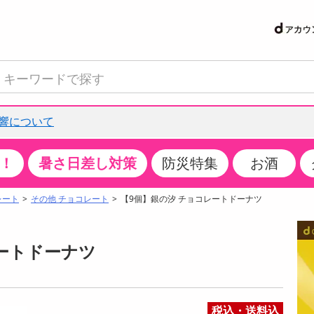
響について
！
暑さ日差し対策
防災特集
お酒
て見る
特設コーナー
食品・調味料
生鮮食品
お菓子
アイス・スイーツ
飲料
お酒
洗剤
キッチン・日用品
健康・ダイエット
医薬品・医薬部外
インテリア・家具
ファッション
家電
ベビー・キッズ・
ペット用品
加工食品
ヘアケア・ボディ
ビューティーケア
特集一覧
レート
その他 チョコレート
【9個】銀の汐 チョコレートドーナツ
クチコミで選ばれた人気商品
米・雑穀
肉・肉加工品
スナック菓子
アイスクリーム・シャーベット
水・ミネラルウォーター・炭酸水
ビール・発泡酒・新ジャンル
キッチン・台所用洗剤
掃除用具
健康食品・飲料
第二類医薬品
収納用品
トップス
生活家電
ベビーおむつ・トイレ用品
犬用品
カップ麺・乾麺・パスタ
ヘアケア・スタイリング
スキンケア・基礎化粧品
パン・シリアル・コーンフレーク
魚介類・シーフード・水産加工品
クッキー・クラッカー
ケーキ・スイーツ
お茶・紅茶（ソフトドリンク）
ワイン
洗濯用洗剤・柔軟剤・漂白剤
洗濯用品
ダイエット
指定第二類医薬品
寝具・布団
ボトムス
キッチン家電
授乳グッズ
猫用品
インスタント・レトルト・冷凍食品・惣菜
ボディケア
ベースメイク・メイクアップ・ネイル
ートドーナツ
サンプリング
チーズ・ヨーグルト・乳製品・卵
フルーツ・果物・果物加工品
キャンディ・ガム・タブレット
お菓子・スイーツギフト
コーヒー（ソフトドリンク）
日本酒・焼酎
バス・お風呂用洗剤
トイレ・バス用品
サプリメント
第三類医薬品
マット・カーペット・クッション
シューズ
冷房・暖房器具・空調
食事グッズ
その他 ペット用品
ナチュラル・オーガニックコスメ
抽選サンプル
調味料・ドレッシング・油
野菜・きのこ
せんべい・米菓
果実・野菜・清涼・乳飲料
洋酒・リキュール
トイレ用洗剤
タオル
美容サプリメント・ドリンク
医薬部外品
テーブル・デスク・カウンター
バッグ
美容・健康家電
ベビー用品・雑貨
香水・アロマ
税込・送料込