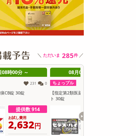
その他 キッチン・日用品
その他 ファッション
サ
285
＼
／
ただいま
件
08月08日08時00分 ～
08月08日08時0
ちょっプル
ちょっプル
2
0
【指定第2類医薬品】セデス・ハイ プロテク
【第2類医薬品】 去痰CB錠 
 30錠
提供数 500
お試し費用
お
4,666
2
円