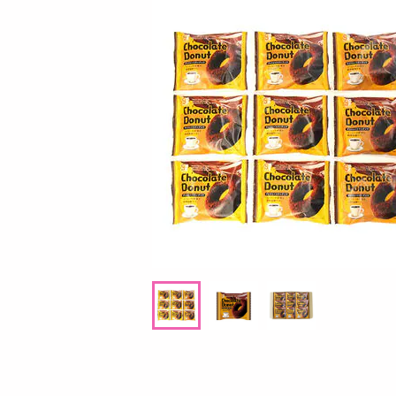
お酒
洗剤
キッチン・日用品
ヘアケア・ボディケア
ビューティーケア
健康・ダイエット・サプリメント
医薬品・医薬部外品
インテリア・家具・収納・寝具
08月08日08時00分 ～
08月08日0
ファッション
ちょっプル
ちょっプル
0
26
0
家電
ク
【6個入】 ごろごろフィナンシェ (ピスタチ
【指定第2類医薬品】
ベビー・キッズ・マタニティ
オ)
ト 30錠
ペット用品
提供数 9968
資格・学習
お試し費用
1,460
円
掲載予告