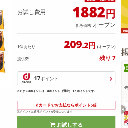
缶詰・瓶詰・ジャム・はちみつ
ミールキット
チョコレート
トクホ
果実酒・梅酒
住居用洗剤
日用品
スポーツサプリメント・ドリンク
チェア・ソファ
財布・小物
パソコン・プリンター・パソコン周辺機器
家具・寝具
1882
円
料理の素
ナッツ・ドライフルーツ
栄養ドリンク・エナジードリンク
チューハイ・カクテル
洗剤ギフト
ヘルスケア・衛生用品
健康グッズ
インテリア雑貨
時計
記録メディア・メモリーカード
マタニティ
お試し費用
乾物・海苔・粉物
ゼリー・プリン
お茶・紅茶（茶葉）
ノンアルコール飲料
その他 洗剤
キッチン雑貨・食器・消耗品
アウトドア・イベント用品・DIY・工具
アクセサリー
その他 ベビー・キッズ・マタニティ
スマートフォン・携帯電話・タブレットアクセ
オープン
リー
参考価格
カレー・シチュー
和菓子
コーヒー(豆・インスタント）
ビール・ワイン・お酒ギフト
調理器具・鍋・包丁
その他 インテリア・家具
ファッション雑貨
電池
電球・蛍光灯・照明
209
.2円
1個あたり
(オープン)
AV機器
残り 7
提供数
その他 家電
8時00分 ～
08月08日08時00分 ～
17
ちょっプル
ポイント
2
0
231
0
セデス・ハイ プロテク
【第2類医薬品】 去痰CB錠 30錠
※たまるdポイントは、dポイント（通常） 17 ポイントです。
ト
提供数 998
提供数 914
dカードでお支払ならポイント5倍
お試し費用
お試し費用
※ポイントは通常ポイントが5倍になります
6,479
2,632
円
円
お試しする