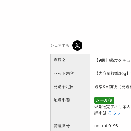
オープン
参考価格
円
243
1個あたり
5
.4
円
円
シェアする
商品名
【9個】銀の汐 チ
セット内容
【内容量標準30g】
発送予定日
通常3日前後（発送
配送形態
メール便
※発送完了のご案内
詳細は
こちら
管理番号
omtmb9198