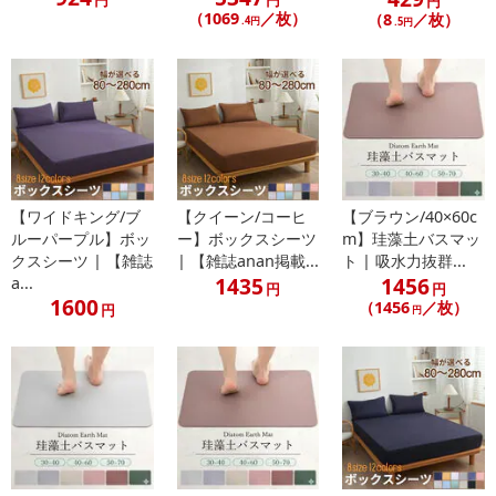
円
（1069
／枚）
（8
／枚）
.4円
.5円
【ワイドキング/ブ
【クイーン/コーヒ
【ブラウン/40×60c
ルーパープル】ボッ
ー】ボックスシーツ
m】珪藻土バスマッ
クスシーツ | 【雑誌
| 【雑誌anan掲載...
ト | 吸水力抜群...
・原産国（最終加工地）：中国
1435
1456
a...
円
円
1600
・原材料/材質/素材：植物由来レーヨン
（1456
／枚）
円
円
・商品サイズ：
寸法：200mm×200mm（枚）
枚数：80枚入-10個セット（800枚）
注意事項