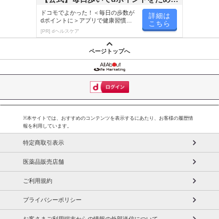
う！
ドコモでよかった！＜毎日の歩数が
詳細は
dポイントに＞アプリで健康習慣が
こちら
楽しく続く！
[PR] dヘルスケア
ページトップへ
※本サイトでは、おすすめのコンテンツを表示するにあたり、お客様の履歴情
報を利用しています。
特定商取引表示
医薬品販売店舗
ご利用規約
プライバシーポリシー
お客さまご利用端末からの情報の外部送信について