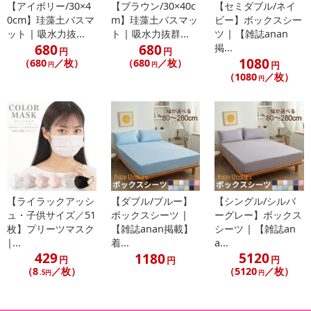
【アイボリー/30×4
【ブラウン/30×40c
【セミダブル/ネイ
【賞味・消費期限のある商品について】
0cm】珪藻土バスマ
m】珪藻土バスマッ
ビー】ボックスシー
商品到着時点でのお日持ち期間は、配送日数などにより異なります
ット | 吸水力抜...
ト | 吸水力抜群...
ツ | 【雑誌anan
のでご了承ください。
680
680
掲...
円
円
1080
（680
／枚）
（680
／枚）
円
円
円
【キャンセルについて】
（1080
／枚）
円
※お申込み後のキャンセルはお受けできません。
記載されている内容を必ずご確認いただき、お届けする商品セット
にご納得いただきましたうえでお申し込みください。
※パッケージ変更や商品リニューアル(成分など含む)等により、参考
の掲載画像や画像内のバーコードなど、お届け商品と多少異なる場
合がございます。
また、[新たな加工食品の原料原産地表示制度]の経過措置期間の終
【ライラックアッシ
【ダブル/ブルー】
【シングル/シルバ
了により、商品詳細内に記載の原産国・原材料の表記が旧表記の場
ュ・子供サイズ／51
ボックスシーツ |
ーグレー】ボックス
合がございます。
枚】プリーツマスク
【雑誌anan掲載】
シーツ | 【雑誌an
あらかじめご了承いただいた上でお申込みください。なお、本理由
|...
着...
a...
によるお申込み後のキャンセル・返品交換は対応いたしかねます。
429
5120
1180
円
円
円
（8
／枚）
（5120
／枚）
.5円
円
【お支払いについて】
※お支払い方法は、電話料金合算払い、クレジットカード払い、dポ