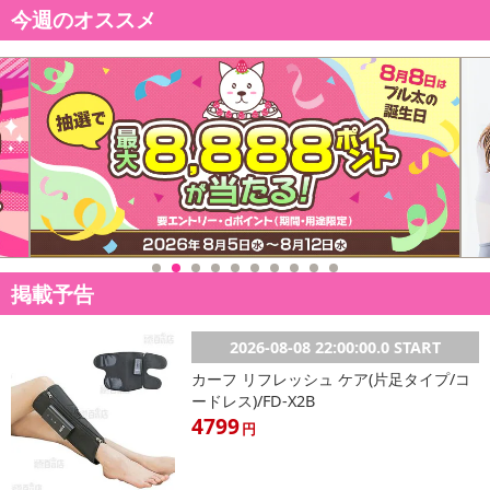
イントがご利用いただけます。
今週のオススメ
【発送・お届け・商品について】
※お申込み頂きました商品の同梱、お届けの日時指定はいたしかね
ます。
※お客様のご都合でお受取りいただけない場合、商品の再発送や返
金はいたしかねます。
また、お届け日時のご指定は、お受けできません。宅配業者からの
不在票にてご対応ください。
※発送予定日は前後する場合がございます。また商品によって発送
日が異なります。
※dショッピングサンプル百貨店よりお届けする商品は、ご利用いた
掲載予告
だいた後のご感想をいただくことを目的としており、転売等は固く
禁じます。
2026-08-08 22:00:00.0 START
転売等、目的以外での利用が確認された場合は、サービス利用を停
カーフ リフレッシュ ケア(片足タイプ/コ
止させていただきます。
ードレス)/FD-X2B
4799
円
【配送伝票番号について】
※こちらの商品については商品の発送完了後、
配送伝票番号がマイページに表示されない場合もございます。予