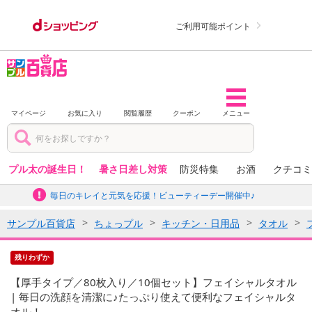
ご利用可能ポイント
マイページ
お気に入り
閲覧履歴
クーポン
メニュー
プル太の誕生日！
暑さ日差し対策
防災特集
お酒
クチコミ
毎日のキレイと元気を応援！ビューティーデー開催中♪
サンプル百貨店
ちょっプル
キッチン・日用品
タオル
残りわずか
【厚手タイプ／80枚入り／10個セット】フェイシャルタオル
| 毎日の洗顔を清潔に♪たっぷり使えて便利なフェイシャルタ
オル！