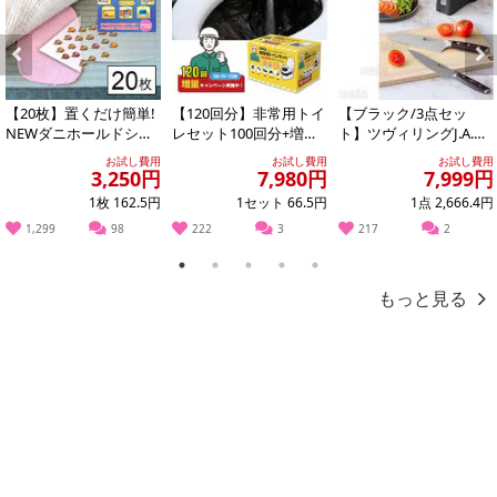
Previous
Next
【20枚】置くだけ簡単!
【120回分】非常用トイ
【ブラック/3点セッ
NEWダニホールドシー
レセット100回分+増量2
ト】ツヴィリングJ.A.ヘ
ト
0回分
ンケルス/ツヴィリング
お試し費用
お試し費用
お試し費用
スウィフト...
3,250円
7,980円
7,999円
1枚 162.5円
1セット 66.5円
1点 2,666.4円
1,299
98
222
3
217
2
1
2
3
4
5
もっと見る