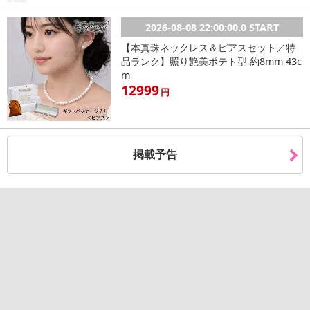
めご了承ください。
2026-08-08 22:00:00.0 START
【本真珠ネックレス＆ピアスセット／特
発送日カレンダー
品ランク】照り艶美ポテト型 約8mm 43c
m
12999
円
掲載予告
休業日
■
その他共通および商品カテゴリー別注意事項（※必ずご確認くだ
さい）
こちらの情報は
2026-07-16 08:53:26.0
での情報となります。