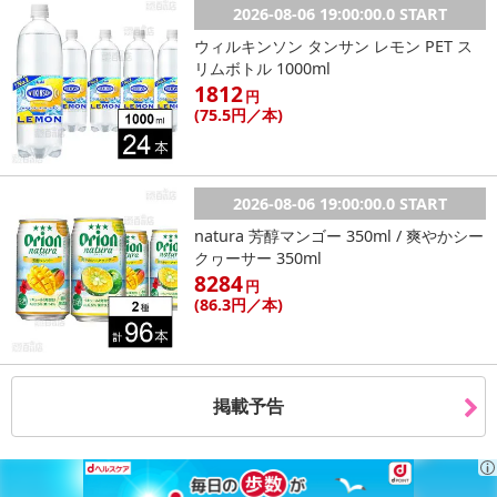
2026-08-06 19:00:00.0 START
ウィルキンソン タンサン レモン PET ス
リムボトル 1000ml
1812
円
(75
.5円
／本)
2026-08-06 19:00:00.0 START
natura 芳醇マンゴー 350ml / 爽やかシー
クヮーサー 350ml
8284
円
(86
.3円
／本)
掲載予告