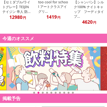
【セミダブル/ライ
too cool for schoo
【シャンパン】シル
l アートクラスアイ
トグレー】TEIJIN
ク100% ナイトキャ
グリ...
テイジン 帝人 防...
ップ フーディタイ
1419
12980
プ...
円
円
4620
円
今週のオススメ
掲載予告