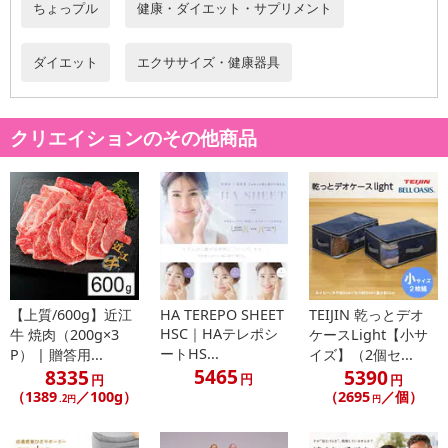
ちょっプル
健康・ダイエット・サプリメント
ダイエット
エクササイズ・健康器具
クリエイションのその他商品
【上質/600g】近江
HA TEREPO SHEET
TEIJIN 乾っとデオ
HSC｜HAテレポシ
牛 焼肉（200g×3
ケースLight【小サ
ートHS...
P） | 贈答用...
イズ】（2個セ...
5465
8335
5390
円
円
円
（1389
／100g）
（2695
／個）
.2円
円