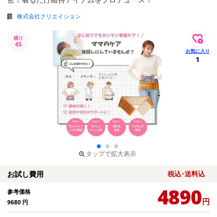
株式会社クリエイション
残り
45
1
タップで拡大表示
お試し費用
税込･送料込
4890
参考価格
円
9680
円