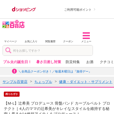
ご利用可能ポイント
マイページ
お気に入り
閲覧履歴
クーポン
メニュー
プル太の誕生日！
暑さ日差し対策
防災特集
お酒
クチコミ
＼全商品クーポン付き！／毎週木曜日は『激得デー』
サンプル百貨店
ちょっプル
健康・ダイエット・サプリメント
残りわずか
【M-L】辻希美 プロデュース 骨盤バンド カーブルベルト プロ
テクト | 4人のママの辻希美がキレイなスタイルを維持する秘
密！着るだけ維持アイテムをプロデュース！