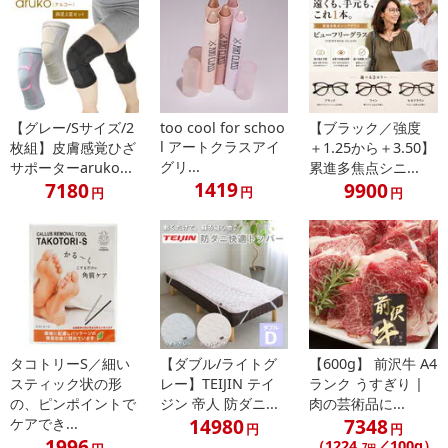
【グレー/Sサイズ/2
too cool for schoo
【ブラック／強度
l アートクラスアイ
枚組】皮膚感覚ひざ
＋1.25から＋3.50】
グリ...
サポーターaruko...
累進多焦点シニ...
1419
7180
9900
円
円
円
タコトリーS／細い
【ダブル/ライトグ
【600g】 前沢牛 A4
スティック状の形
レー】TEIJIN テイ
ランク うすぎり |
の、ピンポイントで
ジン 帝人 防ダニ...
肉の芸術品に...
14980
7348
ケアでき...
円
円
1996
（1224
／100g）
.7円