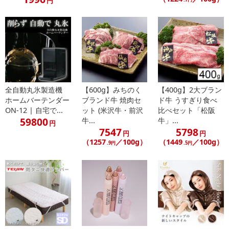
円
全自動丸氷製造機
【600g】みちのく
【400g】2大ブラン
ホームバーテンダー
ブランド牛 焼肉セ
ド牛 うすぎり食べ
ON-12 | 自宅で...
ット (米沢牛・前沢
比べセット「松阪
59800
牛...
牛」...
円
7547
5798
円
円
（1257
／100g）
（1449
／100g）
.9円
.5円