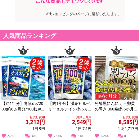
※dショッピングのページに遷移いたします。
人気商品ランキング
Previous
Next
【約1年分】青魚de720
【約1年分】濃縮ビルベ
発酵黒にんにく＋卵黄
00(約6ヵ月分/180粒)×2
リー＆ルテイン(約6ヵ
の導き 360粒(約6か月
袋
月分/360粒)×2袋
分)
お試し費用
お試し費用
お試し費用
3,212円
2,549円
8,585円
1日 9円
1日 7.1円
1袋 1,717円
2,766
306
2,906
318
1,264
0