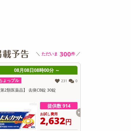
その他 キッチン・日用品
その他 ファッション
サ
300
＼
／
ただいま
件
08月08日08時00分 ～
08月08日08時0
ちょっプル
ちょっプル
231
0
第2類医薬品】 去痰CB錠 30錠
【指定第2類医薬品】セデス
ト 30錠
提供数 914
お試し費用
お
2,632
4
円