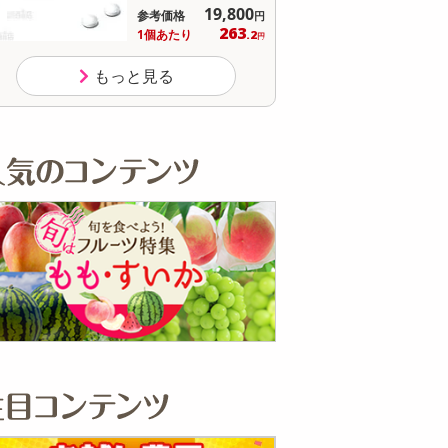
19,800
参考価格
参
円
263
1個あたり
1個
.2
円
もっと見る