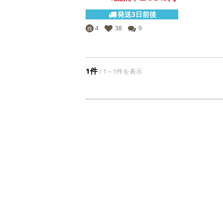
ン
4,268
参考価格
円
発送3日前後
9
1,425
1個あたり
.5
円
円
4
38
9
残
1件
/ 1～1件を表示