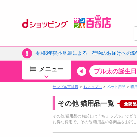
令和8年熊本地震による、荷物のお届けへの影
メニュー
ちょっプルカテゴリ
キッチン・日用品
食品
プル太の誕生日
すべ
食品・調味料
サンプル百貨店
ちょっプル
ペット用品
猫
生鮮食品
その他 猫用品一覧
加工食品
お菓子
その他 猫用品のお試しは「ちょっプル」でど
アイス・スイーツ
お得な費用で、その他 猫用品の各商品をお試
飲料