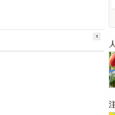
オープン
12,804
参考価格
参考価格
円
243
1,079
1個あたり
1個あたり
.4
.9
円
円
1