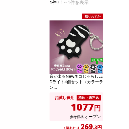
/ 1～1件を表示
1件
お酒
洗剤
残りわずか
キッチン・日用品
ヘアケア・ボディケア
ビューティーケア
健康・ダイエット・サプリメント
医薬品・医薬部外品
インテリア・家具・収納・寝具
08月08日08時00分 ～
08月08日0
ファッション
音が出るNewネコじゃらしLE
ちょっプル
ちょっプル
0
0
0
Dライト4個セット（カラーラ
家電
ン...
【指定第2類医薬品】セデス・ハイ プロテク
【6個入】 ごろごろフ
ベビー・キッズ・マタニティ
ト 30錠
オ)
お試し費用
税込・送料込
ペット用品
1077
提供数 288
円
資格・学習
お試し費用
2,851
オープン
参考価格
円
掲載予告
269
.3円
1個あたり