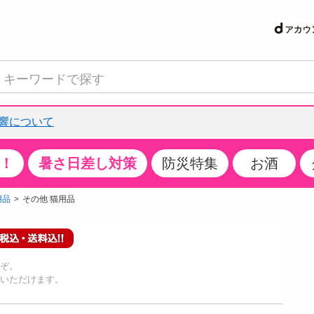
響について
！
暑さ日差し対策
防災特集
お酒
て見る
特設コーナー
食品・調味料
生鮮食品
お菓子
アイス・スイーツ
飲料
お酒
洗剤
キッチン・日用品
健康・ダイエット
医薬品・医薬部外
インテリア・家具
ファッション
家電
ベビー・キッズ・
ペット用品
加工食品
ヘアケア・ボディ
ビューティーケア
特集一覧
用品
その他 猫用品
クチコミで選ばれた人気商品
米・雑穀
肉・肉加工品
スナック菓子
アイスクリーム・シャーベット
水・ミネラルウォーター・炭酸水
ビール・発泡酒・新ジャンル
キッチン・台所用洗剤
掃除用具
健康食品・飲料
第二類医薬品
収納用品
トップス
生活家電
ベビーおむつ・トイレ用品
犬用品
カップ麺・乾麺・パスタ
ヘアケア・スタイリング
スキンケア・基礎化粧品
パン・シリアル・コーンフレーク
魚介類・シーフード・水産加工品
クッキー・クラッカー
ケーキ・スイーツ
お茶・紅茶（ソフトドリンク）
ワイン
洗濯用洗剤・柔軟剤・漂白剤
洗濯用品
ダイエット
指定第二類医薬品
寝具・布団
ボトムス
キッチン家電
授乳グッズ
猫用品
インスタント・レトルト・冷凍食品・惣菜
ボディケア
ベースメイク・メイクアップ・ネイル
サンプリング
うぞ。
チーズ・ヨーグルト・乳製品・卵
フルーツ・果物・果物加工品
キャンディ・ガム・タブレット
お菓子・スイーツギフト
コーヒー（ソフトドリンク）
日本酒・焼酎
バス・お風呂用洗剤
トイレ・バス用品
サプリメント
第三類医薬品
マット・カーペット・クッション
シューズ
冷房・暖房器具・空調
食事グッズ
その他 ペット用品
ナチュラル・オーガニックコスメ
しいただけます。
抽選サンプル
調味料・ドレッシング・油
野菜・きのこ
せんべい・米菓
果実・野菜・清涼・乳飲料
洋酒・リキュール
トイレ用洗剤
タオル
美容サプリメント・ドリンク
医薬部外品
テーブル・デスク・カウンター
バッグ
美容・健康家電
ベビー用品・雑貨
香水・アロマ