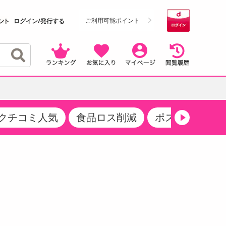
ご利用可能ポイント
ログイン/発行する
クチコミ人気
食品ロス削減
ポストにお届け
クーポン
・サプリメント
品
・収納・寝具
マタニティ
ケア
商品限定クーポン
食品ギフト
おつまみ
ココア・チョコレート飲料
その他 アルコール飲料
弁当箱・水筒・弁当グッズ
下着・ルームウェア
その他 食品
製菓・製パン材料
飲料ギフト
生活雑貨
メンズ
その他 お菓子・スイーツ
その他 飲料
スポーツ・アウトドア用品
ベビー・キッズ
介護用品
レッグウェア