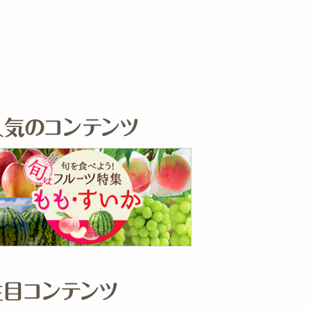
その他 キッチン・日用品
その他 ファッション
サ