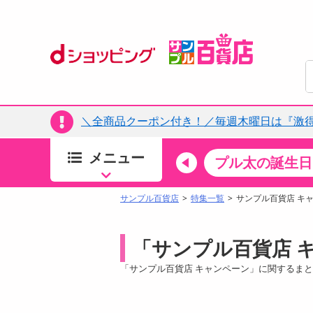
＼全商品クーポン付き！／毎週木曜日は『激
メニュー
ちょっプルカテゴリ
キッチン・日用品
食品
プル太の誕生日
すべ
食品・調味料
サンプル百貨店
特集一覧
サンプル百貨店 キ
生鮮食品
加工食品
「サンプル百貨店 
お菓子
「サンプル百貨店 キャンペーン」に関するま
アイス・スイーツ
飲料