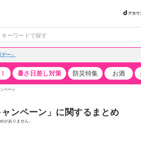
得デー』
！
暑さ日差し対策
防災特集
お酒
て見る
特設コーナー
食品・調味料
生鮮食品
お菓子
アイス・スイーツ
飲料
お酒
洗剤
キッチン・日用品
健康・ダイエット
医薬品・医薬部外
インテリア・家具
ファッション
家電
ベビー・キッズ・
ペット用品
加工食品
ヘアケア・ボディ
ビューティーケア
特集一覧
ャンペーン
クチコミで選ばれた人気商品
米・雑穀
肉・肉加工品
スナック菓子
アイスクリーム・シャーベット
水・ミネラルウォーター・炭酸水
ビール・発泡酒・新ジャンル
キッチン・台所用洗剤
掃除用具
健康食品・飲料
第二類医薬品
収納用品
トップス
生活家電
ベビーおむつ・トイレ用品
犬用品
カップ麺・乾麺・パスタ
ヘアケア・スタイリング
スキンケア・基礎化粧品
キャンペーン」に関するまとめ
パン・シリアル・コーンフレーク
魚介類・シーフード・水産加工品
クッキー・クラッカー
ケーキ・スイーツ
お茶・紅茶（ソフトドリンク）
ワイン
洗濯用洗剤・柔軟剤・漂白剤
洗濯用品
ダイエット
指定第二類医薬品
寝具・布団
ボトムス
キッチン家電
授乳グッズ
猫用品
インスタント・レトルト・冷凍食品・惣菜
ボディケア
ベースメイク・メイクアップ・ネイル
サンプリング
チーズ・ヨーグルト・乳製品・卵
フルーツ・果物・果物加工品
キャンディ・ガム・タブレット
お菓子・スイーツギフト
コーヒー（ソフトドリンク）
日本酒・焼酎
バス・お風呂用洗剤
トイレ・バス用品
サプリメント
第三類医薬品
マット・カーペット・クッション
シューズ
冷房・暖房器具・空調
食事グッズ
その他 ペット用品
ナチュラル・オーガニックコスメ
とめがありません。
抽選サンプル
調味料・ドレッシング・油
野菜・きのこ
せんべい・米菓
果実・野菜・清涼・乳飲料
洋酒・リキュール
トイレ用洗剤
タオル
美容サプリメント・ドリンク
医薬部外品
テーブル・デスク・カウンター
バッグ
美容・健康家電
ベビー用品・雑貨
香水・アロマ