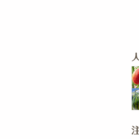
缶詰・瓶詰・ジャム・はちみつ
ミールキット
チョコレート
トクホ
果実酒・梅酒
住居用洗剤
日用品
スポーツサプリメント・ドリンク
チェア・ソファ
財布・小物
パソコン・プリンター・パソコン周辺機器
家具・寝具
料理の素
ナッツ・ドライフルーツ
栄養ドリンク・エナジードリンク
チューハイ・カクテル
洗剤ギフト
ヘルスケア・衛生用品
健康グッズ
インテリア雑貨
時計
記録メディア・メモリーカード
マタニティ
乾物・海苔・粉物
ゼリー・プリン
お茶・紅茶（茶葉）
ノンアルコール飲料
その他 洗剤
キッチン雑貨・食器・消耗品
アウトドア・イベント用品・DIY・工具
アクセサリー
その他 ベビー・キッズ・マタニティ
スマートフォン・携帯電話・タブレットアクセ
リー
カレー・シチュー
和菓子
コーヒー(豆・インスタント）
ビール・ワイン・お酒ギフト
調理器具・鍋・包丁
その他 インテリア・家具
ファッション雑貨
電池
電球・蛍光灯・照明
AV機器
その他 家電