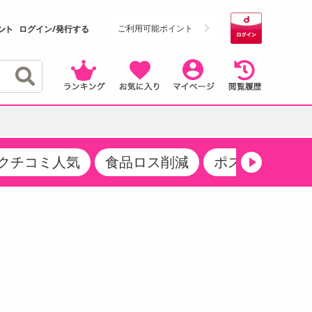
ご利用可能ポイント
ログイン/発行する
クチコミ人気
食品ロス削減
ポストにお届け
クーポン
・サプリメント
品
・収納・寝具
マタニティ
ケア
商品限定クーポン
食品ギフト
おつまみ
ココア・チョコレート飲料
その他 アルコール飲料
弁当箱・水筒・弁当グッズ
下着・ルームウェア
その他 食品
製菓・製パン材料
飲料ギフト
生活雑貨
メンズ
その他 お菓子・スイーツ
その他 飲料
スポーツ・アウトドア用品
ベビー・キッズ
介護用品
レッグウェア