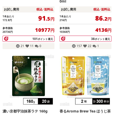
0ml
お試し費用
税込･送料込
お試し費用
税込･送料込
91
86
1本あたり
1本あたり
.5
.2
円
円
172.8
円
216
円
参考価格
参考価格
10977
4136
円
円
20736円
10368円
101
38
ポイント還元
ポイント還元
21
11
0
157
22
1
濃い京都宇治抹茶ラテ 160g
香るAroma Brew Tea ほうじ茶