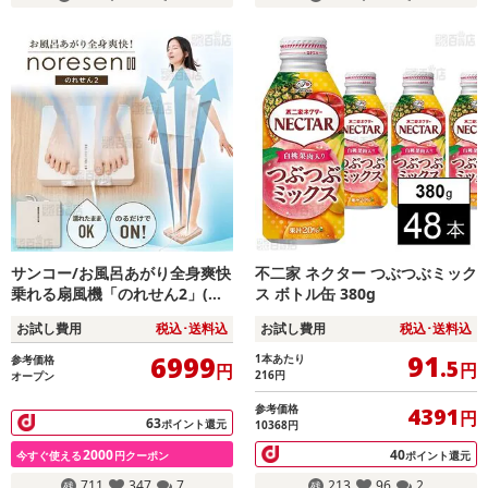
サンコー/お風呂あがり全身爽快
不二家 ネクター つぶつぶミック
乗れる扇風機「のれせん2」(濡
ス ボトル缶 380g
れたままOK/のるだけでON/耐
お試し費用
税込･送料込
お試し費用
税込･送料込
荷重120kg)/MATFANHWH
91
6999
1本あたり
参考価格
.5
円
円
216
円
オープン
参考価格
4391
円
63
ポイント還元
10368円
2000
40
今すぐ使える
円クーポン
ポイント還元
711
347
7
213
96
2