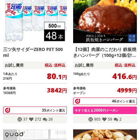
三ツ矢サイダーZERO PET 500
【12個】肉屋のこだわり 鉄板焼
ml
きハンバーグ（100g×12個/計1.
2kg）
お試し費用
税込･送料込
お試し費用
税込･送料込
80
416
1本あたり
100gあたり
.1
.6
円
円
216
円
参考価格
参考価格
3842
4999
円
円
10368円
オープン
46
ポイント還元
35
2000
ポイント還元
今すぐ使える
円クーポン
37
272
26
905
59
2