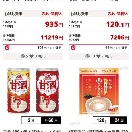
お試し費用
税込･送料込
お試し費用
税込･送料込
935
120
1本あたり
1本あたり
.1
円
円
1188
円
151.2
円
参考価格
参考価格
11219
7206
円
円
14256円
9072円
103
66
ポイント還元
ポイント還元
5
3
0
10
7
0
甘酒 190g 缶 / 甘酒＜しょうが
伊右衛門 和紅茶ティーラテ 120