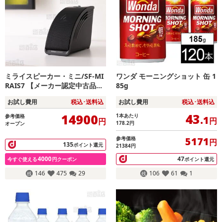
ミライスピーカー・ミニ/SF-MI
ワンダ モーニングショット 缶 1
RAIS7 【メーカー認定中古品
85g
(保証期間あり：お求め日より1
お試し費用
税込･送料込
お試し費用
税込･送料込
年間)】
43
14900
1本あたり
参考価格
.1
円
円
178.2
円
オープン
参考価格
5171
円
135
ポイント還元
21384円
4000
47
今すぐ使える
円クーポン
ポイント還元
146
475
29
106
61
1