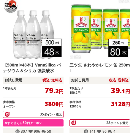
【500ml×48本】VanaSilica バ
三ツ矢 さわやかレモン 缶 250m
ナジウム＆シリカ 強炭酸水
l
お試し費用
税込･送料込
お試し費用
税込･送料込
79
39
1本あたり
1本あたり
.2
.1
円
円
150.2
円
参考価格
参考価格
3800
3128
円
円
オープン
12010円
35
ポイント還元
50
28
今すぐ使える
円クーポン
ポイント還元
307
906
58
141
96
4