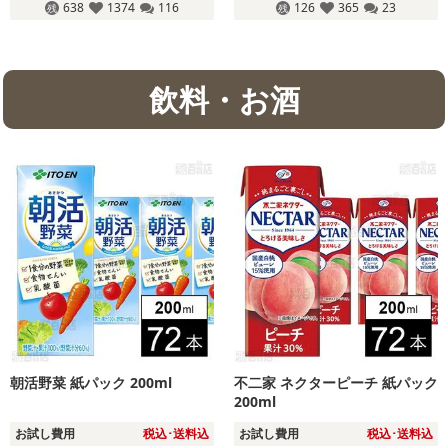
638
1374
116
126
365
23
飲料・お酒
朝活野菜 紙パック 200ml
不二家 ネクターピーチ 紙パック
200ml
お試し費用
税込･送料込
お試し費用
税込･送料込