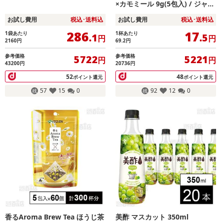
×カモミール 9g(5包入) / ジャス
ミン茶×ホワイトリリー 9g(5包
お試し費用
税込･送料込
お試し費用
税込･送料込
入)
286
17
1袋あたり
1杯あたり
.1
.5
円
円
2160
円
69.2
円
参考価格
参考価格
5722
5221
円
円
43200円
20736円
52
48
ポイント還元
ポイント還元
57
15
0
92
12
0
香るAroma Brew Tea ほうじ茶
美酢 マスカット 350ml