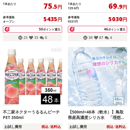
75
69
1本あたり
1本あたり
.5
.9
円
円
129.6
円
参考価格
参考価格
5435
5030
円
円
オープン
9331円
50
46
ポイント還元
ポイント還元
25
35
0
39
87
4
不二家ネクターうるるんピーチ
【500ml×48本（軟水）】鳥取
PET 350ml
県産高濃度シリカ水 「理想の
シリカ」
お試し費用
税込･送料込
お試し費用
税込･送料込