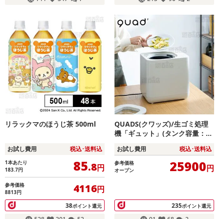
リラックマのほうじ茶 500ml
QUADS(クワッズ)/生ゴミ処理
機「ギュット」(タンク容量：4
L/活性炭カートリッジ付属)/QS
お試し費用
税込･送料込
お試し費用
税込･送料込
661WH
85
25900
1本あたり
参考価格
.8
円
円
183.7
円
オープン
参考価格
4116
円
8813円
38
235
ポイント還元
ポイント還元