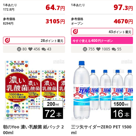
64
97
1本あたり
1本あたり
.7
.3
円
円
172.8
円
参考価格
参考価格
3105
4670
円
円
8294円
オープン
43
ポイント還元
28
400
ポイント還元
今すぐ使える
円クーポン
80
456
43
755
1005
55
朝のYoo 濃い乳酸菌 紙パック 2
三ツ矢サイダーZERO PET 1500
00ml
ml