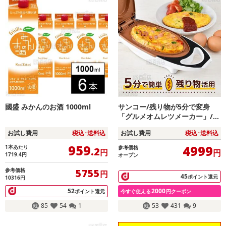
國盛 みかんのお酒 1000ml
サンコー/残り物が5分で変身
「グルメオムレツメーカー」/M
EAMKLSWH
お試し費用
税込･送料込
お試し費用
税込･送料込
959
4999
1本あたり
参考価格
.2
円
円
1719.4
円
オープン
参考価格
5755
円
45
ポイント還元
10316円
52
2000
ポイント還元
今すぐ使える
円クーポン
85
54
1
53
431
9