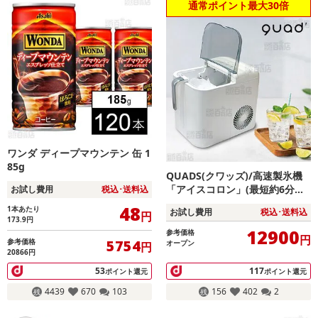
通常ポイント最大30倍
ワンダ ディープマウンテン 缶 1
85g
QUADS(クワッズ)/高速製氷機
「アイスコロン」(最短約6分の
お試し費用
税込･送料込
高速製氷/大容量タンク搭載/タ
48
1本あたり
お試し費用
税込･送料込
円
ッチパネル簡単操作/自動クリー
173.9
円
ン機能)/QS547WH
12900
参考価格
円
参考価格
5754
オープン
円
20866円
53
117
ポイント還元
ポイント還元
4439
670
103
156
402
2