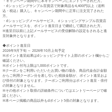
・キャンペーン期間中に本キャンペーンにエントリーされた方。
・dショッピングサンプル百貨店で対象商品を4,400円以上（送料
込・税込）購入し、キャンペーン期間中に正常に注文完了された
方。
・dショッピングメールサービス、ｄショッピングサンプル百貨店
メールサービスを、ポイント進呈日まで継続して購読された方。
※進呈日以前に上記メールサービスの受信解除の設定をされると進
呈対象外となります。
◆ポイント進呈日
2026年9月下旬 ～ 2026年10月上旬予定
※ポイント進呈結果はdショッピングサイト上部のポイント欄からご
確認ください。
※ポイント付与上限は1,000ポイントです。
※クーポンをご利用いただいたお買い物の場合、商品代金合計金額
からご利用クーポン分を差し引いた税抜金額が、ポイント進呈およ
び倍付の対象となります。クーポンご利用分はポイント進呈・倍付
の対象となりません。
※その他ポイント取得の詳細条件についてはエントリーページで確
認ください。
※本ページ掲載の商品以外もdポイント5倍の対象となります。