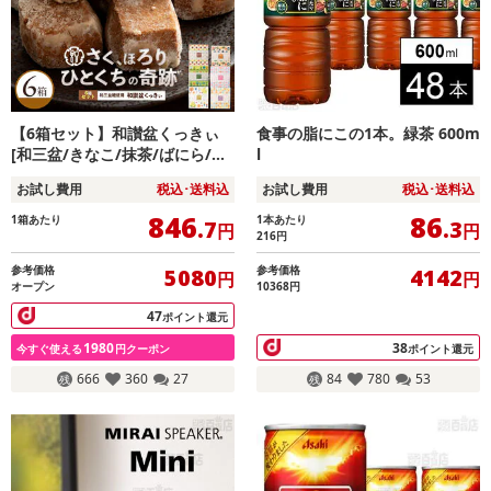
【6箱セット】和讃盆くっきぃ
食事の脂にこの1本。緑茶 600m
[和三盆/きなこ/抹茶/ばにら/木
l
の実/黒糖]
お試し費用
税込･送料込
お試し費用
税込･送料込
846
86
1箱あたり
1本あたり
.7
.3
円
円
216
円
参考価格
参考価格
5080
4142
円
円
オープン
10368円
47
ポイント還元
1980
38
今すぐ使える
円クーポン
ポイント還元
666
360
27
84
780
53