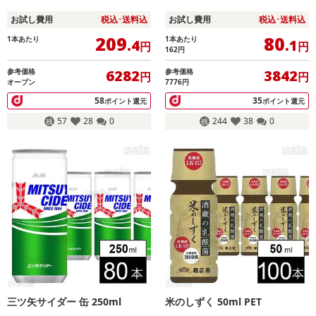
お試し費用
税込･送料込
お試し費用
税込･送料込
209
80
1本あたり
1本あたり
.4
.1
円
円
162
円
参考価格
参考価格
6282
3842
円
円
オープン
7776円
58
35
ポイント還元
ポイント還元
57
28
0
244
38
0
三ツ矢サイダー 缶 250ml
米のしずく 50ml PET