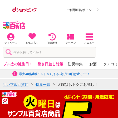
ご利用可能ポイント
マイページ
お気に入り
閲覧履歴
クーポン
メニュー
プル太の誕生日！
暑さ日差し対策
防災特集
お酒
クチコミ
最大40倍dポイントがたまる♪毎月10日はdsデー！
サンプル百貨店
特集一覧
火曜はおトクにお試し！