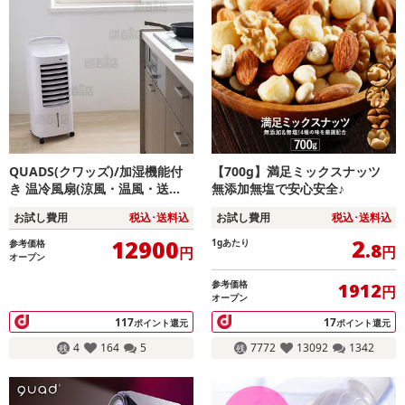
QUADS(クワッズ)/加湿機能付
【700g】満足ミックスナッツ
き 温冷風扇(涼風・温風・送
無添加無塩で安心安全♪
風・加湿モード/リモコン・保冷
お試し費用
税込･送料込
お試し費用
税込･送料込
剤付/キャスター付)/QS517WH
2
12900
1gあたり
参考価格
.8
円
円
オープン
参考価格
1912
円
オープン
117
17
ポイント還元
ポイント還元
4
164
5
7772
13092
1342