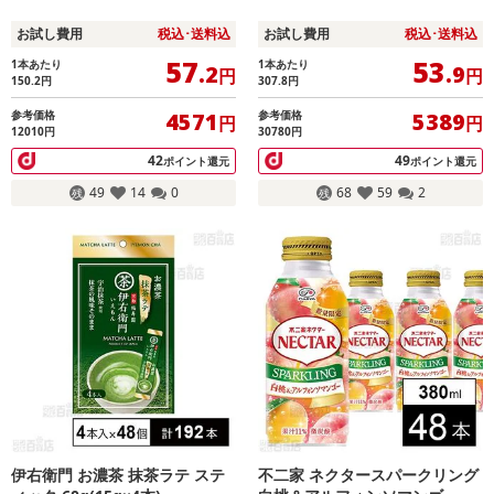
お試し費用
税込･送料込
お試し費用
税込･送料込
57
53
1本あたり
1本あたり
.2
.9
円
円
150.2
円
307.8
円
参考価格
参考価格
4571
5389
円
円
12010円
30780円
42
49
ポイント還元
ポイント還元
49
14
0
68
59
2
伊右衛門 お濃茶 抹茶ラテ ステ
不二家 ネクタースパークリング