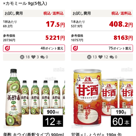
×カモミール 9g(5包入)
お試し費用
税込･送料込
お試し費用
税込･送料込
17
408
1杯あたり
1本あたり
.5
.2
円
円
69.2
円
537.9
円
参考価格
参考価格
5221
8163
円
円
20736円
10757円
48
75
ポイント還元
ポイント還元
18
3
0
13
12
0
美酢 キウイ(希釈タイプ) 900ml
甘酒＜しょうが＞ 190g 缶