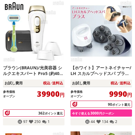
ブラウン(BRAUN)/光美容器 シ
【ホワイト】アートネイチャー/
ルクエキスパート Pro5 (約40万
LH スカルプヘッドスパ プラス
発分照射/3種類ヘッド/ポーチ
(防水仕様(IPX7)/ヘッド用アタ
お試し費用
税込･送料込
お試し費用
税込･送料込
付)/PL5243
ッチメント/ローラーアタッチメ
ント付属)
39900
9990
参考価格
参考価格
円
円
オープン
オープン
90
ポイント還元
362
3000
ポイント還元
今すぐ使える
円クーポン
97
250
1
44
134
2