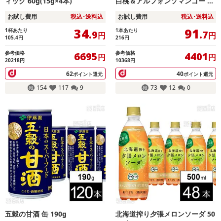
ィック 60g(15g×4本)
白桃＆アルフォンソマンゴー ボ
トル缶 380ml
お試し費用
税込･送料込
お試し費用
税込･送料込
34
91
1杯あたり
1本あたり
.9
.7
円
円
105.4
円
216
円
参考価格
参考価格
6695
4401
円
円
20218円
10368円
62
40
ポイント還元
ポイント還元
154
117
9
73
12
0
五穀の甘酒 缶 190g
北海道搾り夕張メロンソーダ 50