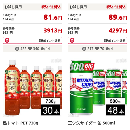
お試し費用
税込･送料込
お試し費用
税込･送料込
81
89
1本あたり
1本あたり
.6
.6
円
円
194.4
円
194.4
円
参考価格
参考価格
3913
4297
円
円
9331円
9331円
36
39
ポイント還元
ポイント還元
422
340
14
217
70
4
熟トマト PET 730g
三ツ矢サイダー 缶 500ml