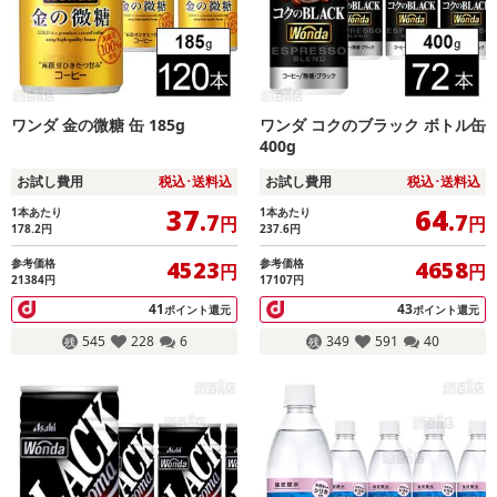
ワンダ 金の微糖 缶 185g
ワンダ コクのブラック ボトル缶
400g
お試し費用
税込･送料込
お試し費用
税込･送料込
37
64
1本あたり
1本あたり
.7
.7
円
円
178.2
円
237.6
円
参考価格
参考価格
4523
4658
円
円
21384円
17107円
41
43
ポイント還元
ポイント還元
545
228
6
349
591
40