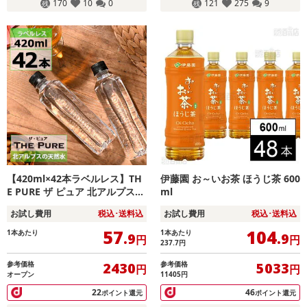
170
10
0
121
275
9
【420ml×42本ラベルレス】TH
伊藤園 お～いお茶 ほうじ茶 600
E PURE ザ ピュア 北アルプスの
ml
天然水
お試し費用
税込･送料込
お試し費用
税込･送料込
57
104
1本あたり
1本あたり
.9
.9
円
円
237.7
円
参考価格
参考価格
2430
5033
円
円
オープン
11405円
22
46
ポイント還元
ポイント還元