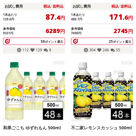
お試し費用
税込･送料込
お試し費用
税込･送料込
87
171
1本あたり
1本あたり
.4
.6
円
円
129.6
円
480.7
円
参考価格
参考価格
6289
2745
円
円
9331円
7690円
58
25
ポイント還元
ポイント還元
112
129
8
304
246
55
和果ごこち ゆずれもん 500ml
不二家レモンスカッシュ 500ml