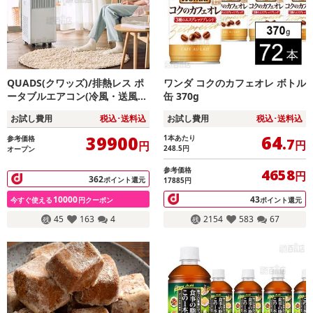
QUADS(クワッズ)/排熱レス ポ
ワンダ コクのカフェオレ ボトル
ータブルエアコン(冷風・送風・
缶 370g
除湿モード搭載/キャスター付/
お試し費用
税込･送料込
お試し費用
税込･送料込
工事不要)/QS671WH
64
39900
1本あたり
参考価格
.7
円
円
248.5
円
オープン
参考価格
4658
円
362
ポイント還元
17885円
10000
43
今すぐ使える
円クーポン
ポイント還元
45
163
4
2154
583
67