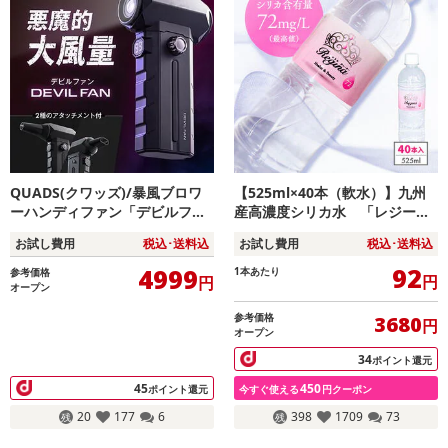
QUADS(クワッズ)/暴風ブロワ
【525ml×40本（軟水）】九州
ーハンディファン「デビルファ
産高濃度シリカ水 「レジー
ン」(100段階+デビルモード/2
ナ」
お試し費用
税込･送料込
お試し費用
税込･送料込
種アタッチメント付/LEDライト
搭載/タイプC充電対応)/QS691B
92
4999
1本あたり
参考価格
円
円
K
オープン
参考価格
3680
円
オープン
34
ポイント還元
45
450
ポイント還元
今すぐ使える
円クーポン
20
177
6
398
1709
73