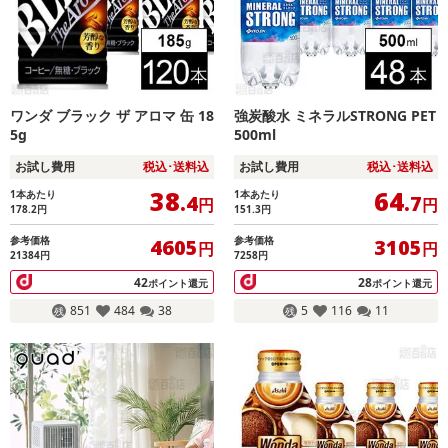
ワンダ ブラック ザ アロマ 缶 18
強炭酸水 ミネラルSTRONG PET
5g
500ml
お試し費用
税込･送料込
お試し費用
税込･送料込
38
64
1本あたり
1本あたり
.4
.7
円
円
178.2
円
151.3
円
参考価格
参考価格
4605
3105
円
円
21384円
7258円
42
28
ポイント還元
ポイント還元
851
484
38
5
116
11