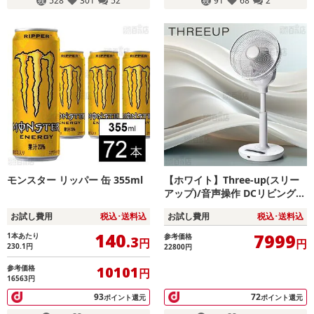
528
301
52
91
68
2
モンスター リッパー 缶 355ml
【ホワイト】Three-up(スリー
アップ)/音声操作 DCリビングフ
ァン (風量10段階/リモコン付)/L
お試し費用
税込･送料込
お試し費用
税込･送料込
F-T2523WH
140
7999
1本あたり
参考価格
.3
円
円
230.1
円
22800円
参考価格
10101
円
16563円
93
72
ポイント還元
ポイント還元