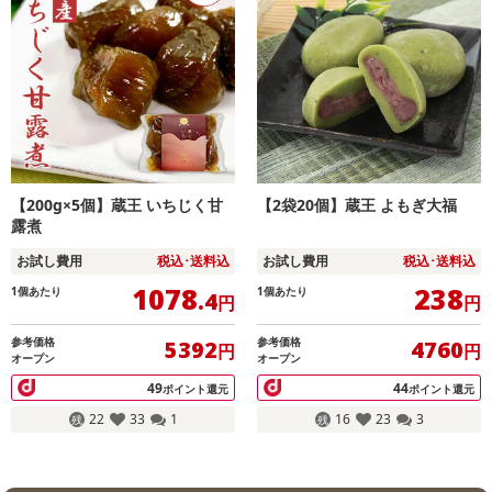
【200g×5個】蔵王 いちじく甘
【2袋20個】蔵王 よもぎ大福
露煮
お試し費用
税込･送料込
お試し費用
税込･送料込
1078
238
1個あたり
1個あたり
.4
円
円
参考価格
参考価格
5392
4760
円
円
オープン
オープン
49
44
ポイント還元
ポイント還元
22
33
1
16
23
3