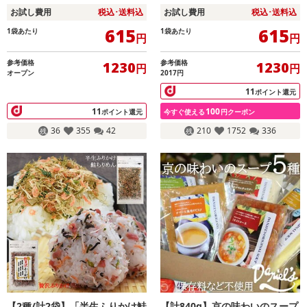
で1袋プレゼント！
同時申込毎にもう1袋プレゼン
お試し費用
税込･送料込
お試し費用
税込･送料込
ト！
615
615
1袋あたり
1袋あたり
円
円
参考価格
参考価格
1230
1230
円
円
オープン
2017円
11
ポイント還元
11
100
ポイント還元
今すぐ使える
円クーポン
36
355
42
210
1752
336
【2種/計2袋】「半生ふりかけ鮭
【計840g】京の味わいのスープ