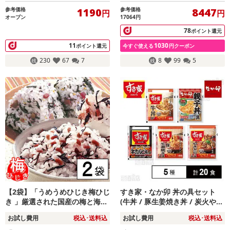
参考価格
参考価格
1190
8447
円
円
オープン
17064円
78
ポイント還元
11
1030
ポイント還元
今すぐ使える
円クーポン
230
67
7
8
99
5
【2袋】「うめうめひじき梅ひじ
すき家・なか卯 丼の具セット
き 」厳選された国産の梅と海の
(牛丼 / 豚生姜焼き丼 / 炭火やき
栄養がたっぷり詰まった”ひじ
とり丼 / 牛カルビ丼 / 親子丼)
お試し費用
税込･送料込
お試し費用
税込･送料込
き”が美味い