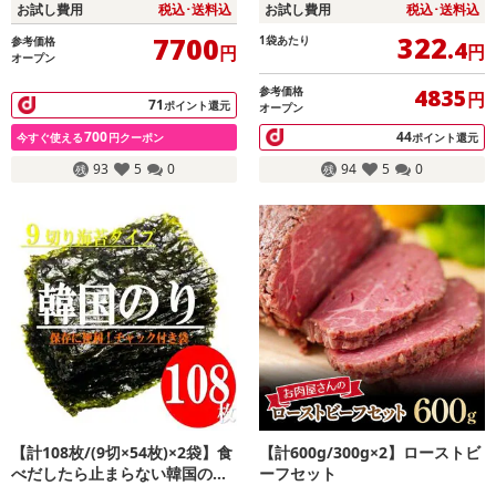
お試し費用
税込･送料込
お試し費用
税込･送料込
322
7700
1袋あたり
参考価格
.4
円
円
オープン
参考価格
4835
円
71
ポイント還元
オープン
700
44
今すぐ使える
円クーポン
ポイント還元
93
5
0
94
5
0
【計108枚/(9切×54枚)×2袋】食
【計600g/300g×2】ローストビ
べだしたら止まらない韓国のり
ーフセット
【大容量】