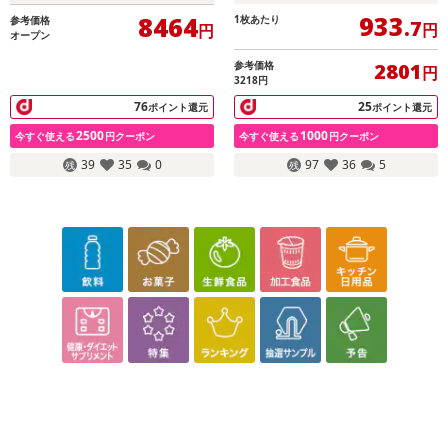
933
8464
1枚あたり
参考価格
.7
円
円
オープン
参考価格
2801
円
3218円
76
25
ポイント還元
ポイント還元
2500
1000
今すぐ使える
円クーポン
今すぐ使える
円クーポン
39
35
0
97
36
5