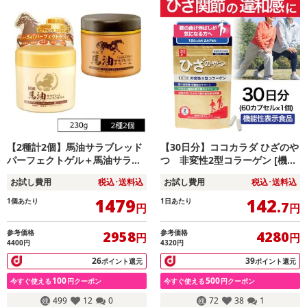
【2種計2個】馬油サラブレッド
【30日分】ココカラダ ひざのや
パーフェクトゲル＋馬油サラブ
つ 非変性2型コラーゲン [機能
レッドクリーム
性表示食品]
お試し費用
税込･送料込
お試し費用
税込･送料込
1479
142
1個あたり
1日あたり
.7
円
円
参考価格
参考価格
2958
4280
円
円
4400円
4320円
26
39
ポイント還元
ポイント還元
100
500
今すぐ使える
円クーポン
今すぐ使える
円クーポン
499
12
0
72
38
1