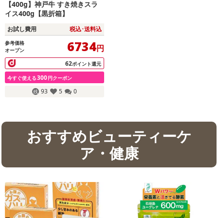
【400g】神戸牛 すき焼きスラ
イス400g【黒折箱】
お試し費用
税込･送料込
6734
参考価格
円
オープン
62
ポイント還元
300
今すぐ使える
円クーポン
93
5
0
おすすめビューティーケ
ア・健康