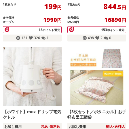
199
844
1枚あたり
1着あたり
.5
円
円
参考価格
参考価格
1990
16890
円
円
オープン
59200円
18
153
ポイント還元
ポイント還元
131
326
1
498
2
0
【ホワイト】moz ドリップ電気
【3枚セット／ボタニカル】お手
ケトル
軽布団圧縮袋
お試し費用
税込･送料込
お試し費用
税込･送料込