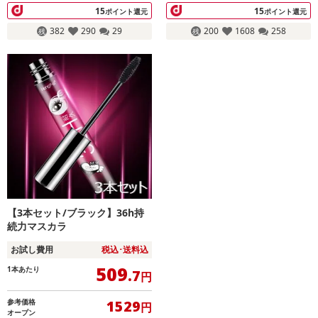
15
15
ポイント還元
ポイント還元
382
290
29
200
1608
258
【3本セット/ブラック】36h持
続力マスカラ
お試し費用
税込･送料込
509
1本あたり
.7
円
参考価格
1529
円
オープン