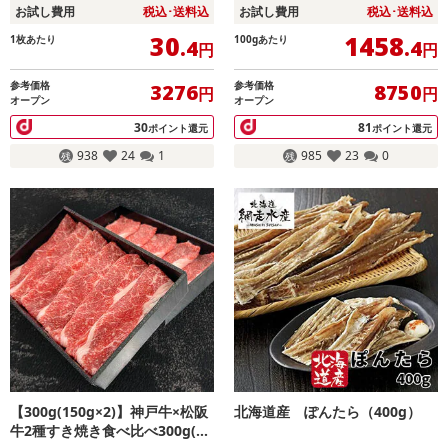
お試し費用
税込･送料込
お試し費用
税込･送料込
30
1458
1枚あたり
100gあたり
.4
.4
円
円
参考価格
参考価格
3276
8750
円
円
オープン
オープン
30
81
ポイント還元
ポイント還元
938
24
1
985
23
0
【300g(150g×2)】神戸牛×松阪
北海道産 ぽんたら（400g）
牛2種すき焼き食べ比べ300g(15