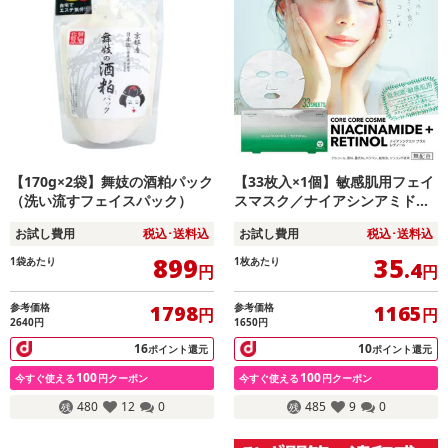
【170g×2袋】舞妓の酒粕パック
【33枚入×1個】敏感肌用フェイ
（洗い流すフェイスパック）
スマスク／ナイアシンアミド＋
レチノール
お試し費用
税込･送料込
お試し費用
税込･送料込
899
35
1袋あたり
1枚あたり
.4
円
円
参考価格
参考価格
1798
1165
円
円
2640円
1650円
16
10
ポイント還元
ポイント還元
100
100
今すぐ使える
円クーポン
今すぐ使える
円クーポン
480
12
0
485
9
0