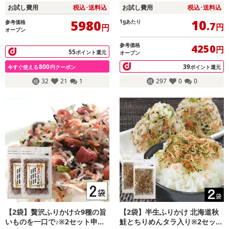
0g×2)
お試し費用
税込･送料込
お試し費用
税込･送料込
10
5980
1gあたり
参考価格
.7
円
円
オープン
参考価格
4250
円
55
ポイント還元
オープン
800
39
今すぐ使える
円クーポン
ポイント還元
32
21
1
297
0
0
【2袋】贅沢ふりかけ☆9種の旨
【2袋】半生ふりかけ 北海道秋
いものを一口で♪※2セット申込
鮭とちりめんタラ入り※2セット