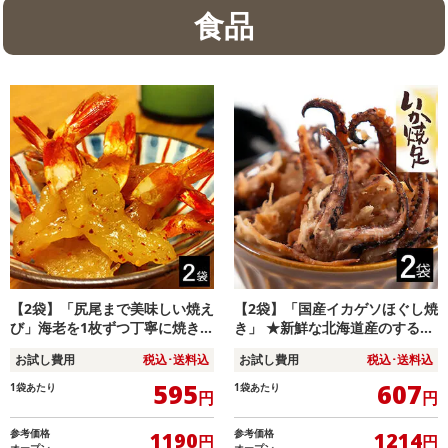
食品
【2袋】「尻尾まで美味しい焼え
【2袋】「国産イカゲソほぐし焼
び」海老を1枚ずつ丁寧に焼き上
き」 ★新鮮な北海道産のするめ
げ旨味をギュッと濃縮しました
いかを使用！ 噛むほどに広がる
お試し費用
税込･送料込
お試し費用
税込･送料込
いか焼足♪
595
607
1袋あたり
1袋あたり
円
円
参考価格
参考価格
1190
1214
円
円