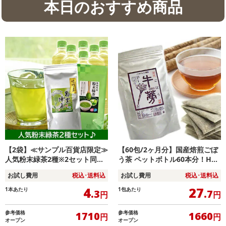
本日のおすすめ商品
【2袋】≪サンプル百貨店限定≫
【60包/2ヶ月分】国産焙煎ごぼ
人気粉末緑茶2種※2セット同時
う茶 ペットボトル60本分！HOT
申込みで嬉野茶 粉末1袋プレゼ
でもアイスでもOK
お試し費用
税込･送料込
お試し費用
税込･送料込
ント♪
4
27
1本あたり
1包あたり
.3
.7
円
円
参考価格
参考価格
1710
1660
円
円
オープン
オープン