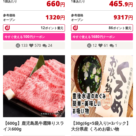
660
465
1袋あたり
1食あたり
.9
円
円
参考価格
参考価格
1320
9317
円
円
オープン
オープン
12
86
ポイント還元
ポイント還元
100
1680
今すぐ使える
円クーポン
今すぐ使える
円クーポン
133
570
24
12
61
1
【600g】鹿児島黒牛霜降りスラ
【30g(6g×5袋入り)×3パック】
イス600g
大分県産 くろめお吸い物