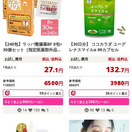
【240包】ラッパ整腸薬BF 8包×
【30日分】 ココカラダ ユーグ
30個セット［指定医薬部外品］
レナスマイルα 90カプセル
大幸薬品
お試し費用
税込･送料込
お試し費用
税込･送料込
27
132
1包あたり
1日あたり
.1
.7
円
円
参考価格
参考価格
6500
3980
円
円
11880円
4860円
59
36
ポイント還元
ポイント還元
900
300
今すぐ使える
円クーポン
今すぐ使える
円クーポン
14
105
5
96
13
0