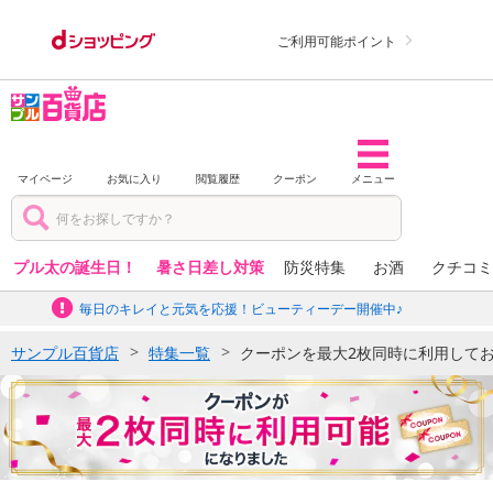
ご利用可能ポイント
マイページ
お気に入り
閲覧履歴
クーポン
メニュー
プル太の誕生日！
暑さ日差し対策
防災特集
お酒
クチコミ
毎日のキレイと元気を応援！ビューティーデー開催中♪
サンプル百貨店
特集一覧
クーポンを最大2枚同時に利用して