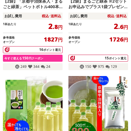
【2袋】「京都宇治抹茶入・まる
【2袋】まるごと緑茶 ※2セット
ごと緑茶」ペットボトル400本
お申込みでプラス1袋プレゼン
分※2セット申込で1袋プレゼン
ト！
お試し費用
税込･送料込
お試し費用
税込･送料込
ト！
2
2
1杯あたり
1杯あたり
.8
.6
円
円
参考価格
参考価格
1827
1726
円
円
オープン
オープン
16
ポイント還元
150
15
今すぐ使える
円クーポン
ポイント還元
249
344
24
150
975
129