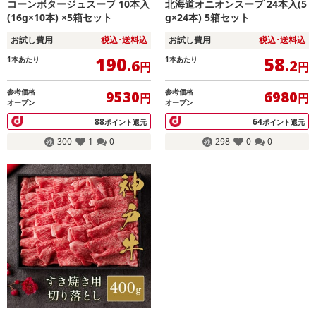
コーンポタージュスープ 10本入
北海道オニオンスープ 24本入(5
(16g×10本) ×5箱セット
g×24本) 5箱セット
お試し費用
税込･送料込
お試し費用
税込･送料込
190
58
1本あたり
1本あたり
.6
.2
円
円
参考価格
参考価格
9530
6980
円
円
オープン
オープン
88
64
ポイント還元
ポイント還元
300
1
0
298
0
0