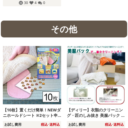
30
4
0
その他
【10枚】置くだけ簡単！NEWダ
【ディリー】衣類のクリーニン
ニホールドシート ※2セット申
グ・匠のしみ抜き 美服パック 2
込で2枚プレゼント♪
0点セット（保管なし）［ECO］
お試し費用
税込･送料込
お試し費用
税込･送料込