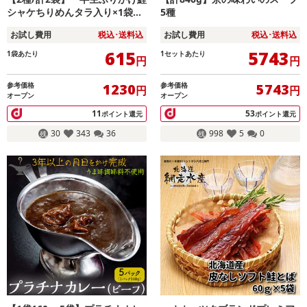
シャケちりめんタラ入り×1袋」
5種
&「贅沢ふりかけ×1袋」
お試し費用
税込･送料込
お試し費用
税込･送料込
615
5743
1袋あたり
1セットあたり
円
円
参考価格
参考価格
1230
5743
円
円
オープン
オープン
11
53
ポイント還元
ポイント還元
30
343
36
998
5
0