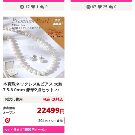
17
1
0
87
25
0
本真珠ネックレス&ピアス 大粒
7.5-8.0mm 豪華2点セット ハー
トキーパーボックス付
お試し費用
税込･送料込
22499
参考価格
円
オープン
204
ポイント還元
1000
今すぐ使える
円クーポン