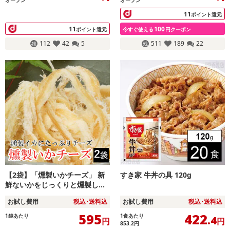
オープン
オープン
11
ポイント還元
11
100
ポイント還元
今すぐ使える
円クーポン
112
42
5
511
189
22
【2袋】「燻製いかチーズ」 新
すき家 牛丼の具 120g
鮮ないかをじっくりと燻製し、
チーズ味に仕上げました！
お試し費用
税込･送料込
お試し費用
税込･送料込
595
422
1袋あたり
1食あたり
.4
円
円
853.2
円