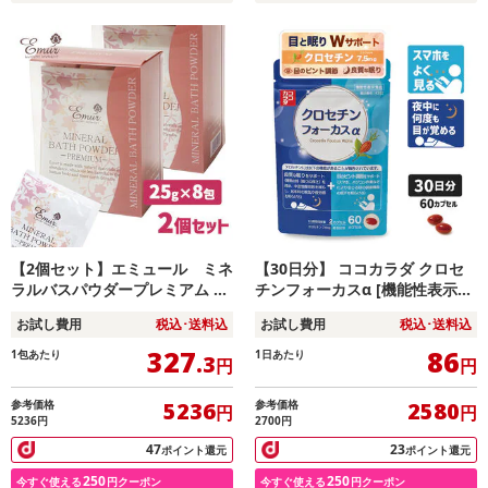
【2個セット】エミュール ミネ
【30日分】 ココカラダ クロセ
ラルバスパウダープレミアム 入
チンフォーカスα [機能性表示食
浴剤【25g×8包入】
品] 目のピント調節と睡眠の質
お試し費用
税込･送料込
お試し費用
税込･送料込
327
86
1包あたり
1日あたり
.3
円
円
参考価格
参考価格
5236
2580
円
円
5236円
2700円
47
23
ポイント還元
ポイント還元
250
250
今すぐ使える
円クーポン
今すぐ使える
円クーポン