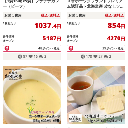
【1袋160gx5袋】プラチナカレ
＜オホーツクブランドプレミア
ー（ビーフ）
ム認証品＞北海道産 皮なしソフ
ト鮭とば 60g×5袋
お試し費用
税込･送料込
お試し費用
税込･送料込
1037
854
1食あたり
1袋あたり
.4
円
円
参考価格
参考価格
5187
4270
円
円
オープン
オープン
48
39
ポイント還元
ポイント還元
87
16
2
178
27
2