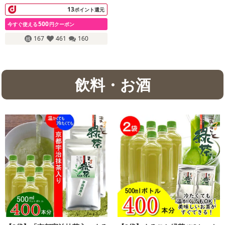
13
ポイント還元
500
今すぐ使える
円クーポン
167
461
160
飲料・お酒