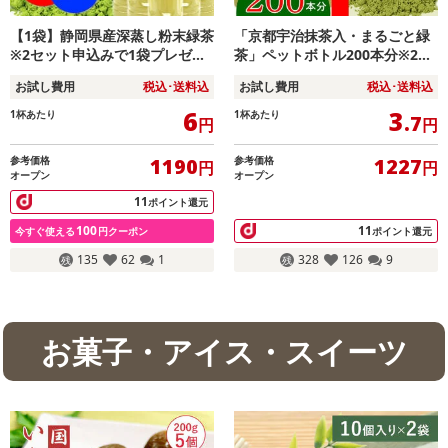
【1袋】静岡県産深蒸し粉末緑茶
「京都宇治抹茶入・まるごと緑
※2セット申込みで1袋プレゼン
茶」ペットボトル200本分※2セ
ト♪ ICEならペットボトル200本
ット同時申込で1袋プレゼント！
お試し費用
税込･送料込
お試し費用
税込･送料込
分！
6
3
1杯あたり
1杯あたり
.7
円
円
参考価格
参考価格
1190
1227
円
円
オープン
オープン
11
ポイント還元
100
11
今すぐ使える
円クーポン
ポイント還元
135
62
1
328
126
9
お菓子・アイス・スイーツ