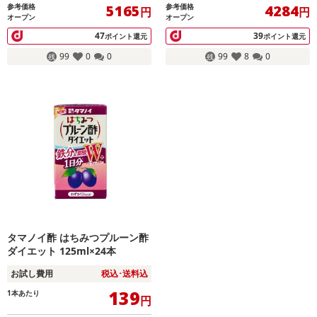
参考価格
参考価格
5165
4284
円
円
オープン
オープン
47
39
ポイント還元
ポイント還元
99
0
0
99
8
0
タマノイ酢 はちみつプルーン酢
ダイエット 125ml×24本
お試し費用
税込･送料込
139
1本あたり
円