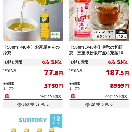
【500ml×48本】お茶屋さんの
【500mL×48本】伊勢の和紅
緑茶
茶 三重県松阪市産の茶葉10
0％の国産紅茶！アイスティー
お試し費用
税込･送料込
お試し費用
税込･送料込
伊勢茶
77
187
1本あたり
1本あたり
.8
.5
円
円
参考価格
参考価格
3730
8999
円
円
オープン
オープン
34
83
ポイント還元
ポイント還元
960
28
2
28
0
0