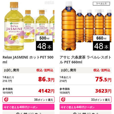
Relax JASMINE ホットPET 500
アサヒ 六条麦茶 ラベルレスボト
ml
ル PET 660ml
お試し費用
税込･送料込
お試し費用
税込･送料込
86
75
1本あたり
1本あたり
.3
.5
円
円
210.7
円
216
円
参考価格
参考価格
4142
3623
円
円
10109円
10368円
38
33
ポイント還元
ポイント還元
400
440
今すぐ使える
円クーポン
今すぐ使える
円クーポン