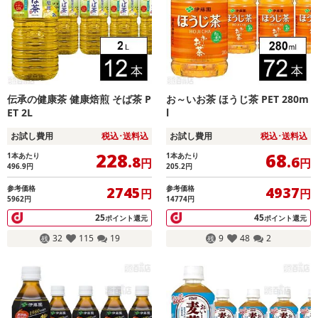
伝承の健康茶 健康焙煎 そば茶 P
お～いお茶 ほうじ茶 PET 280m
ET 2L
l
お試し費用
税込･送料込
お試し費用
税込･送料込
228
68
1本あたり
1本あたり
.8
.6
円
円
496.9
円
205.2
円
参考価格
参考価格
2745
4937
円
円
5962円
14774円
25
45
ポイント還元
ポイント還元
32
115
19
9
48
2