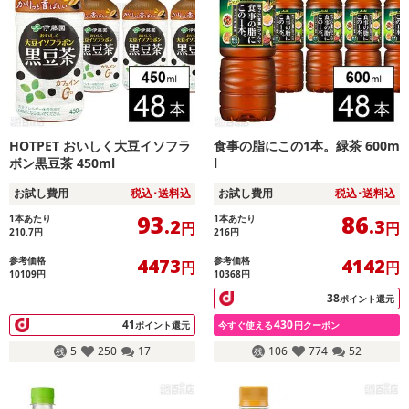
HOTPET おいしく大豆イソフラ
食事の脂にこの1本。緑茶 600m
ボン黒豆茶 450ml
l
お試し費用
税込･送料込
お試し費用
税込･送料込
93
86
1本あたり
1本あたり
.2
.3
円
円
210.7
円
216
円
参考価格
参考価格
4473
4142
円
円
10109円
10368円
38
ポイント還元
41
430
ポイント還元
今すぐ使える
円クーポン
5
250
17
106
774
52