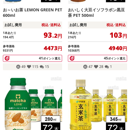
お～いお茶 LEMON GREEN PET
おいしく大豆イソフラボン黒豆
600ml
茶 PET 500ml
お試し費用
税込･送料込
お試し費用
税込･送料込
93
103
1本あたり
1本あたり
.2
円
円
194.4
円
216
円
参考価格
参考価格
4473
4940
円
円
9331円
10368円
41
45
ポイント還元
ポイント還元
49
115
15
47
28
1