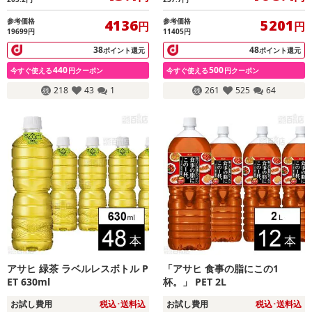
参考価格
参考価格
4136
5201
円
円
19699円
11405円
38
48
ポイント還元
ポイント還元
440
500
今すぐ使える
円クーポン
今すぐ使える
円クーポン
218
43
1
261
525
64
アサヒ 緑茶 ラベルレスボトル P
「アサヒ 食事の脂にこの1
ET 630ml
杯。」 PET 2L
お試し費用
税込･送料込
お試し費用
税込･送料込