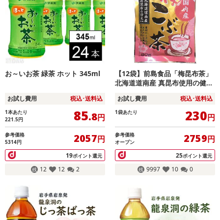
お～いお茶 緑茶 ホット 345ml
【12袋】前島食品「梅昆布茶」
北海道道南産 真昆布使用の健康
茶
お試し費用
税込･送料込
お試し費用
税込･送料込
85
230
1本あたり
1袋あたり
.8
円
円
221.5
円
参考価格
参考価格
2057
2759
円
円
5314円
オープン
19
25
ポイント還元
ポイント還元
12
12
2
9997
10
0