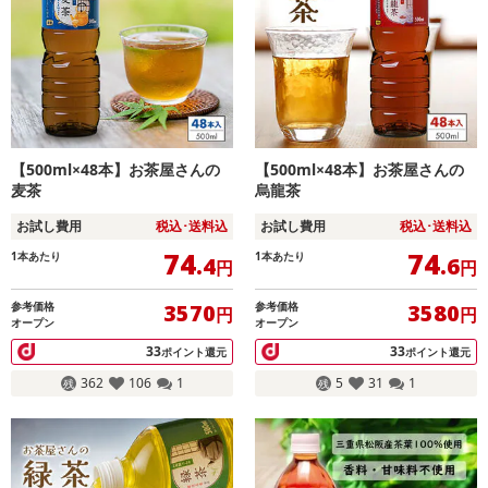
【500ml×48本】お茶屋さんの
【500ml×48本】お茶屋さんの
麦茶
烏龍茶
お試し費用
税込･送料込
お試し費用
税込･送料込
74
74
1本あたり
1本あたり
.4
.6
円
円
参考価格
参考価格
3570
3580
円
円
オープン
オープン
33
33
ポイント還元
ポイント還元
362
106
1
5
31
1