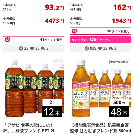
93
162
1本あたり
1本あたり
.2
円
円
216
円
491.5
円
参考価格
参考価格
4473
1943
円
円
10368円
5897円
18
ポイント還元
41
320
ポイント還元
今すぐ使える
円クーポン
23
35
3
938
38
3
「アサヒ 食事の脂にこの1
【機能性表示食品】肌美精企画
杯。」緑茶ブレンド PET 2L
監修 はとむぎブレンド茶 500ml