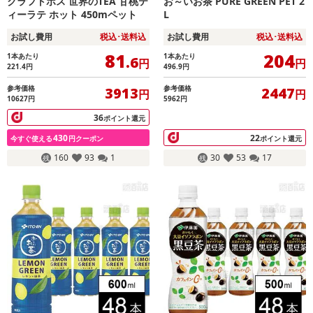
クラフトボス 世界のTEA 甘桃テ
お～いお茶 PURE GREEN PET 2
ィーラテ ホット 450mペット
L
お試し費用
税込･送料込
お試し費用
税込･送料込
81
204
1本あたり
1本あたり
.6
円
円
221.4
円
496.9
円
参考価格
参考価格
3913
2447
円
円
10627円
5962円
36
ポイント還元
430
22
今すぐ使える
円クーポン
ポイント還元
160
93
1
30
53
17