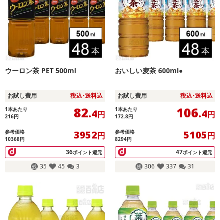
ウーロン茶 PET 500ml
おいしい麦茶 600ml●
お試し費用
税込･送料込
お試し費用
税込･送料込
82
106
1本あたり
1本あたり
.4
.4
円
円
216
円
172.8
円
参考価格
参考価格
3952
5105
円
円
10368円
8294円
36
47
ポイント還元
ポイント還元
35
45
3
306
337
31