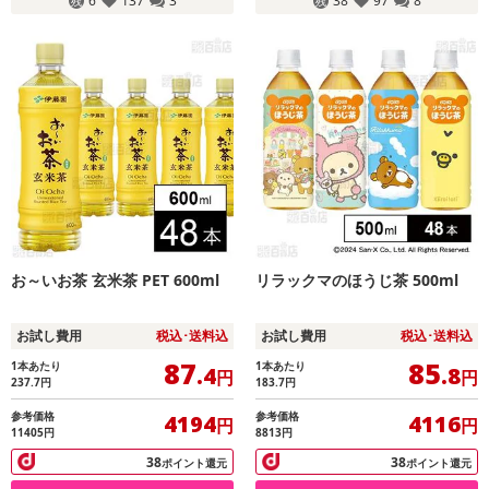
6
137
3
38
97
8
お～いお茶 玄米茶 PET 600ml
リラックマのほうじ茶 500ml
お試し費用
税込･送料込
お試し費用
税込･送料込
87
85
1本あたり
1本あたり
.4
.8
円
円
237.7
円
183.7
円
参考価格
参考価格
4194
4116
円
円
11405円
8813円
38
38
ポイント還元
ポイント還元