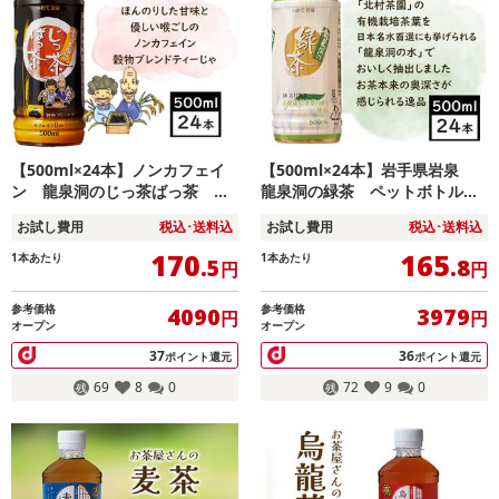
【500ml×24本】ノンカフェイ
【500ml×24本】岩手県岩泉
ン 龍泉洞のじっ茶ばっ茶 ペ
龍泉洞の緑茶 ペットボトル
ットボトル 岩泉ホールディン
岩泉ホールディングス
お試し費用
税込･送料込
お試し費用
税込･送料込
グス
170
165
1本あたり
1本あたり
.5
.8
円
円
参考価格
参考価格
4090
3979
円
円
オープン
オープン
37
36
ポイント還元
ポイント還元
69
8
0
72
9
0