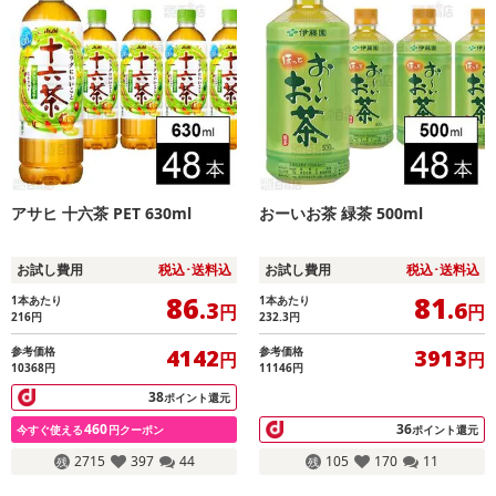
アサヒ 十六茶 PET 630ml
おーいお茶 緑茶 500ml
お試し費用
税込･送料込
お試し費用
税込･送料込
86
81
1本あたり
1本あたり
.3
.6
円
円
216
円
232.3
円
参考価格
参考価格
4142
3913
円
円
10368円
11146円
38
ポイント還元
460
36
今すぐ使える
円クーポン
ポイント還元
2715
397
44
105
170
11