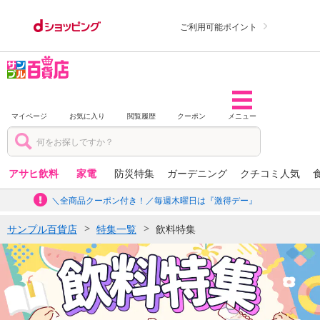
ご利用可能ポイント
マイページ
お気に入り
閲覧履歴
クーポン
メニュー
アサヒ飲料
家電
防災特集
ガーデニング
クチコミ人気
＼全商品クーポン付き！／毎週木曜日は『激得デー』
サンプル百貨店
特集一覧
飲料特集