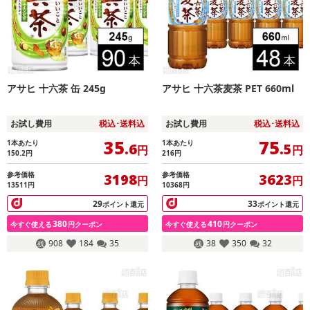
アサヒ 十六茶 缶 245g
アサヒ 十六茶麦茶 PET 660ml
お試し費用
税込･送料込
お試し費用
税込･送料込
35
75
1本あたり
1本あたり
.6
.5
円
円
150.2
円
216
円
参考価格
参考価格
3198
3623
円
円
13511円
10368円
29
33
ポイント還元
ポイント還元
380
410
今すぐ使える
円クーポン
今すぐ使える
円クーポン
908
184
35
38
350
32