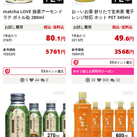
matcha LOVE 抹茶アーモンド
お～いお茶 炒りたて玄米茶 電子
ラテ ボトル缶 280ml
レンジ対応 ホット PET 345ml
お試し費用
税込･送料込
お試し費用
税込･送料込
80
49
1本あたり
1本あたり
.1
.6
円
円
216
円
221.5
円
参考価格
参考価格
5761
3568
円
円
15552円
15941円
33
ポイント還元
53
650
ポイント還元
今すぐ使える
円クーポン
5
44
0
39
900
32