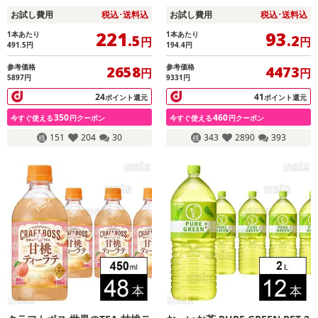
お試し費用
税込･送料込
お試し費用
税込･送料込
221
93
1本あたり
1本あたり
.5
.2
円
円
491.5
円
194.4
円
参考価格
参考価格
2658
4473
円
円
5897円
9331円
24
41
ポイント還元
ポイント還元
350
460
今すぐ使える
円クーポン
今すぐ使える
円クーポン
151
204
30
343
2890
393