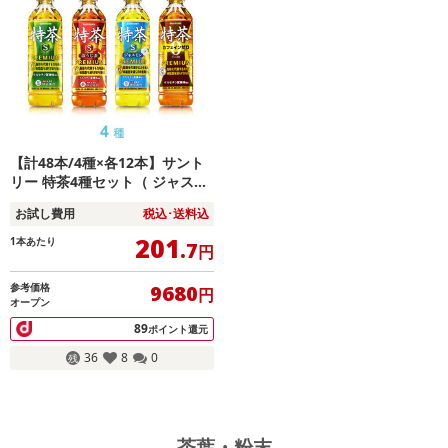
【計48本/4種×各12本】サント
リー 特茶4種セット（ ジャスミ
ン、カフェインZERO、ほうじ
お試し費用
税込･送料込
茶）
201
1本あたり
.7
円
参考価格
9680
円
オープン
89
ポイント還元
36
8
0
茶葉・粉末