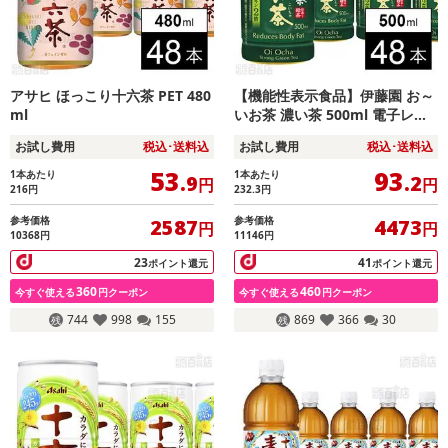
アサヒ ほっこり十六茶 PET 480
【機能性表示食品】伊藤園 お～
ml
いお茶 濃い茶 500ml 電子レン
ジ対応
お試し費用
税込･送料込
お試し費用
税込･送料込
53
93
1本あたり
1本あたり
.9
.2
円
円
216
円
232.3
円
参考価格
参考価格
2587
4473
円
円
10368円
11146円
23
41
ポイント還元
ポイント還元
360
460
今すぐ使える
円クーポン
今すぐ使える
円クーポン
744
998
155
869
366
30