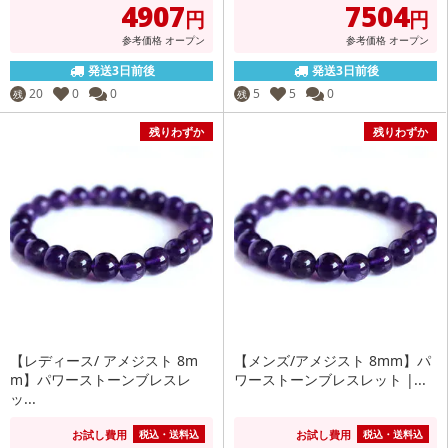
4907
7504
円
円
参考価格
オープン
参考価格
オープン
発送3日前後
発送3日前後
20
0
0
5
5
0
残
残
残りわずか
残りわずか
【レディース/ アメジスト 8m
【メンズ/アメジスト 8mm】パ
m】パワーストーンブレスレ
ワーストーンブレスレット |...
ッ...
お試し費用
お試し費用
税込・送料込
税込・送料込