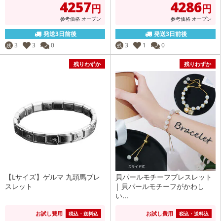
4257
4286
円
円
参考価格
オープン
参考価格
オープン
発送3日前後
発送3日前後
3
3
0
3
1
0
残
残
残りわずか
残りわずか
【Lサイズ】ゲルマ 九頭馬ブレ
貝パールモチーフブレスレット
スレット
| 貝パールモチーフがかわし
い...
お試し費用
お試し費用
税込・送料込
税込・送料込