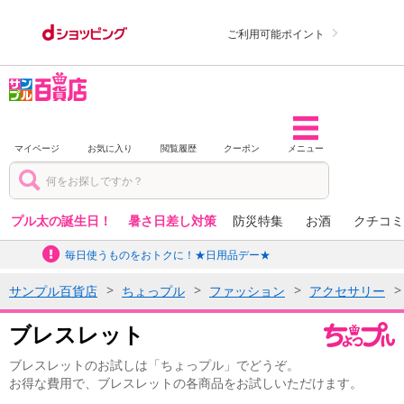
ご利用可能ポイント
マイページ
お気に入り
閲覧履歴
クーポン
メニュー
プル太の誕生日！
暑さ日差し対策
防災特集
お酒
クチコミ
毎日使うものをおトクに！★日用品デー★
サンプル百貨店
ちょっプル
ファッション
アクセサリー
ブレスレット
ブレスレットのお試しは「ちょっプル」でどうぞ。
お得な費用で、ブレスレットの各商品をお試しいただけます。