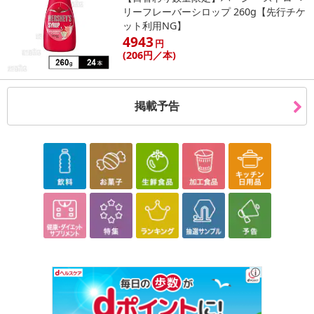
リーフレーバーシロップ 260g【先行チケ
ット利用NG】
4943
円
(206
円
／本)
掲載予告