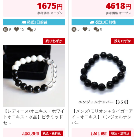
1675
4618
円
円
参考価格
オープン
参考価格
オープン
発送3日前後
発送3日前後
9
15
0
5
3
0
残
残
残りわずか
残りわずか
【レディース/オニキス・ホワイ
【メンズ/モリオン＋タイガーア
トオニキス・水晶】ピラミッド
イ＋オニキス】エンジェルナン
セ...
バ...
お試し費用
お試し費用
税込・送料込
税込・送料込