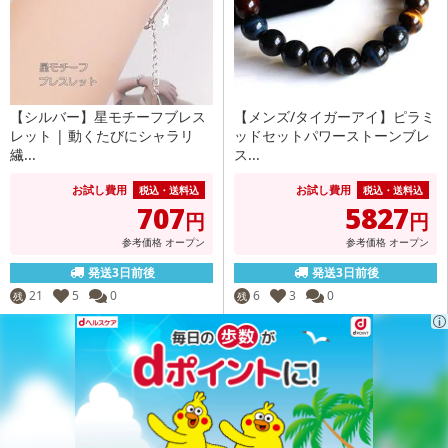
【シルバー】星モチーフブレス
【メンズ/タイガーアイ】ピラミ
レット | 動くたびにシャラリ
ッドセットパワーストーンブレ
繊...
ス...
お試し費用
お試し費用
税込・送料込
税込・送料込
707
5827
円
円
参考価格
オープン
参考価格
オープン
発送3日前後
発送3日前後
21
5
0
6
3
0
残
残