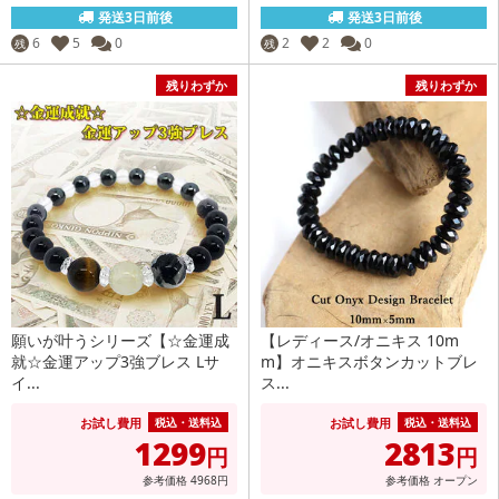
発送3日前後
発送3日前後
6
5
0
2
2
0
残
残
残りわずか
残りわずか
願いが叶うシリーズ【☆金運成
【レディース/オニキス 10m
就☆金運アップ3強ブレス Lサ
m】オニキスボタンカットブレ
イ...
ス...
お試し費用
お試し費用
税込・送料込
税込・送料込
1299
2813
円
円
参考価格
4968
円
参考価格
オープン