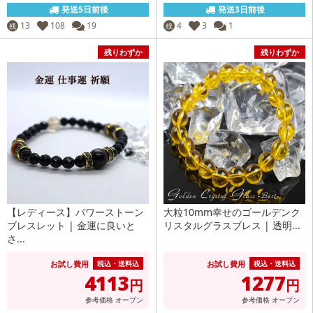
発送5日前後
発送3日前後
13
108
19
4
3
1
残
残
残りわずか
残りわずか
【レディース】パワーストーン
大粒10mm幸せのゴールデンク
ブレスレット | 金運に良いと
リスタルグラスブレス | 透明...
さ...
お試し費用
お試し費用
税込・送料込
税込・送料込
4113
1277
円
円
参考価格
オープン
参考価格
オープン