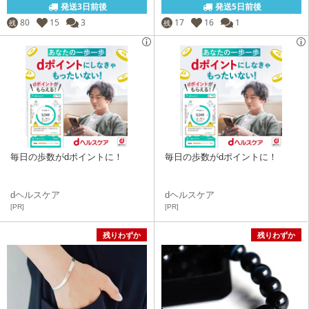
発送3日前後
発送5日前後
80
15
3
17
16
1
残
残
毎日の歩数がdポイントに！
毎日の歩数がdポイントに！
dヘルスケア
dヘルスケア
[PR]
[PR]
残りわずか
残りわずか