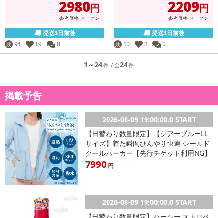
2980
2209
円
円
参考価格
オープン
参考価格
オープン
発送3日前後
発送3日前後
94
19
0
10
4
0
残
残
1～24
24
掲載予告
2026-08-09 19:00:00.0 START
【日替わり数量限定】【シアーブルーLL
サイズ】着た瞬間ひんやり快適 シールド
クールパーカー【先行チケット利用NG】
7990
円
2026-08-09 19:00:00.0 START
【日替わり数量限定】ハーシー ストロベ