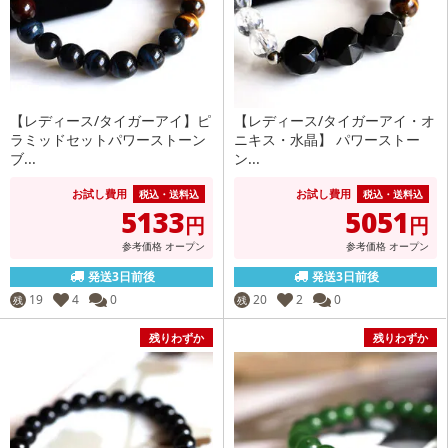
【レディース/タイガーアイ】ピ
【レディース/タイガーアイ・オ
ラミッドセットパワーストーン
ニキス・水晶】 パワーストー
ブ...
ン...
お試し費用
お試し費用
税込・送料込
税込・送料込
5133
5051
円
円
参考価格
オープン
参考価格
オープン
発送3日前後
発送3日前後
19
4
0
20
2
0
残
残
残りわずか
残りわずか