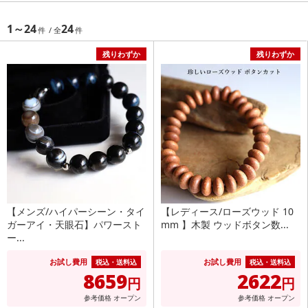
1～24
24
残りわずか
残りわずか
【メンズ/ハイパーシーン・タイ
【レディース/ローズウッド 10
ガーアイ・天眼石】パワースト
mm 】木製 ウッドボタン数...
ー...
お試し費用
お試し費用
税込・送料込
税込・送料込
8659
2622
円
円
参考価格
オープン
参考価格
オープン