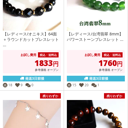
【レディース/オニキス】64面
【レディース/台湾翡翠 8mm】
＋ラウンドカットブレスレット
パワーストーンブレスレット ...
...
お試し費用
お試し費用
税込・送料込
税込・送料込
1833
1760
円
円
参考価格
オープン
参考価格
オープン
発送3日前後
発送3日前後
18
9
0
15
20
1
残
残
残りわずか
残りわずか