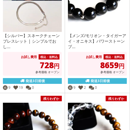
【シルバー】スネークチェーン
【メンズ/モリオン・タイガーア
ブレスレット | シンプルでお
イ・オニキス】パワーストーン
し...
ブ...
お試し費用
お試し費用
税込・送料込
税込・送料込
728
8659
円
円
参考価格
オープン
参考価格
オープン
発送3日前後
発送3日前後
9
19
0
9
2
0
残
残
残りわずか
残りわずか