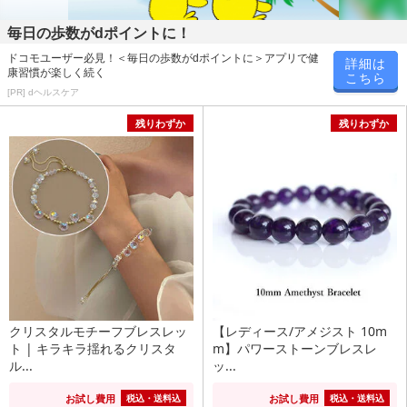
毎日の歩数がdポイントに！
ドコモユーザー必見！＜毎日の歩数がdポイントに＞アプリで健
詳細は
康習慣が楽しく続く
こちら
[PR] dヘルスケア
残りわずか
残りわずか
クリスタルモチーフブレスレッ
【レディース/アメジスト 10m
ト | キラキラ揺れるクリスタ
m】パワーストーンブレスレ
ル...
ッ...
お試し費用
お試し費用
税込・送料込
税込・送料込