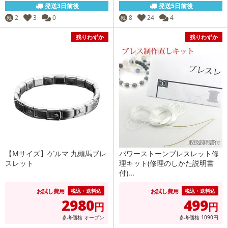
発送3日前後
発送5日前後
2
3
0
8
24
4
残
残
残りわずか
残りわずか
【Mサイズ】ゲルマ 九頭馬ブレ
パワーストーンブレスレット修
スレット
理キット(修理のしかた説明書
付)...
お試し費用
お試し費用
税込・送料込
税込・送料込
2980
499
円
円
参考価格
オープン
参考価格
1090
円