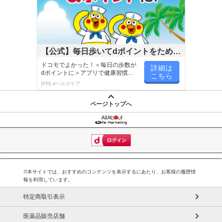
【公式】毎日歩いてdポイントをためよ
う！
ドコモでよかった！＜毎日の歩数が
詳細は
dポイントに＞アプリで健康習慣が
こちら
楽しく続く！
[PR] dヘルスケア
ページトップへ
※本サイトでは、おすすめのコンテンツを表示するにあたり、お客様の履歴情
報を利用しています。
特定商取引表示
医薬品販売店舗